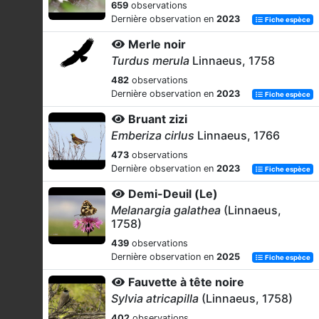
659
observations
Dernière observation en
2023
Fiche espèce
Merle noir
Turdus merula
Linnaeus, 1758
482
observations
Dernière observation en
2023
Fiche espèce
Bruant zizi
Emberiza cirlus
Linnaeus, 1766
473
observations
Dernière observation en
2023
Fiche espèce
Demi-Deuil (Le)
Melanargia galathea
(Linnaeus,
1758)
439
observations
Dernière observation en
2025
Fiche espèce
Fauvette à tête noire
Sylvia atricapilla
(Linnaeus, 1758)
402
observations