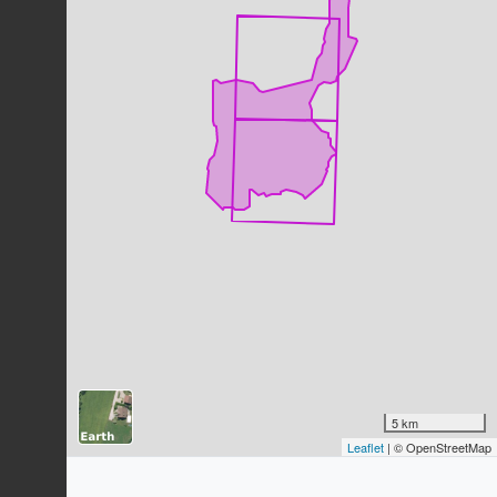
Dernière observation en
2023
Fiche espèce
Moineau soulcie
Petronia petronia
(Linnaeus, 1766)
291
observations
Dernière observation en
2023
Fiche espèce
Mésange charbonnière
Parus major
Linnaeus, 1758
282
observations
Dernière observation en
2023
Fiche espèce
Rougegorge familier
Erithacus rubecula
(Linnaeus, 1758)
282
observations
Dernière observation en
2023
Fiche espèce
Linotte mélodieuse
Linaria cannabina
(Linnaeus, 1758)
5 km
Leaflet
| © OpenStreetMap
258
observations
Dernière observation en
2023
Fiche espèce