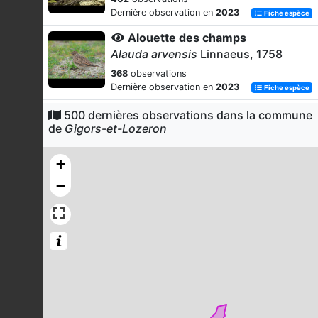
Dernière observation en
2023
Fiche espèce
Alouette des champs
Alauda arvensis
Linnaeus, 1758
368
observations
Dernière observation en
2023
Fiche espèce
Alouette lulu
500 dernières observations dans la commune
de
Gigors-et-Lozeron
Lullula arborea
(Linnaeus, 1758)
352
observations
+
Dernière observation en
2023
Fiche espèce
−
Fadet commun (Le)
Coenonympha pamphilus
(Linnaeus,
1758)
331
observations
Dernière observation en
2025
Fiche espèce
Pigeon ramier
Columba palumbus
Linnaeus, 1758
309
observations