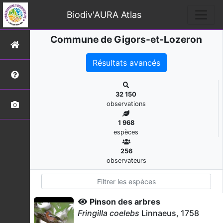
Biodiv'AURA Atlas
Commune de Gigors-et-Lozeron
Résultats avancés
32 150
observations
1 968
espèces
256
observateurs
Pinson des arbres
Fringilla coelebs
Linnaeus, 1758