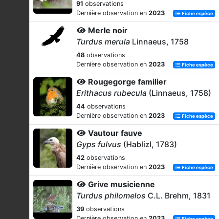
91
observations
Dernière observation en
2023
Fiche espèce
Merle noir
Turdus merula
Linnaeus, 1758
48
observations
Dernière observation en
2023
Fiche espèce
Rougegorge familier
Erithacus rubecula
(Linnaeus, 1758)
44
observations
Dernière observation en
2023
Fiche espèce
Vautour fauve
Gyps fulvus
(Hablizl, 1783)
42
observations
Dernière observation en
2023
Fiche espèce
Grive musicienne
Turdus philomelos
C.L. Brehm, 1831
39
observations
Dernière observation en
2023
Fiche espèce