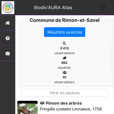
Biodiv'AURA Atlas
Commune de Rimon-et-Savel
Résultats avancés
3 413
observations
862
espèces
61
observateurs
Pinson des arbres
Fringilla coelebs
Linnaeus, 1758