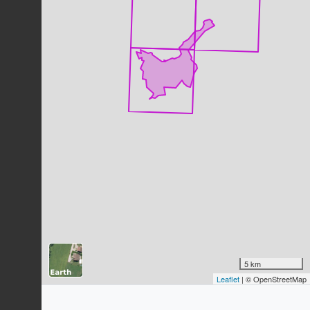
Dernière observation en
2024
Fiche espèce
Fauvette à tête noire
Sylvia atricapilla
(Linnaeus, 1758)
31
observations
Dernière observation en
2023
Fiche espèce
Mésange noire
Periparus ater
(Linnaeus, 1758)
31
observations
Dernière observation en
2023
Fiche espèce
Alouette lulu
Lullula arborea
(Linnaeus, 1758)
30
observations
Dernière observation en
2023
Fiche espèce
Coucou gris
Cuculus canorus
Linnaeus, 1758
5 km
Leaflet
| © OpenStreetMap
29
observations
Dernière observation en
2023
Fiche espèce