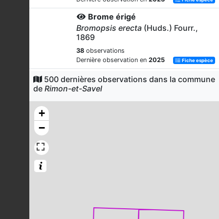
Brome érigé
Bromopsis erecta
(Huds.) Fourr.,
1869
38
observations
Dernière observation en
2025
Fiche espèce
Mésange charbonnière
500 dernières observations dans la commune
de
Rimon-et-Savel
Parus major
Linnaeus, 1758
37
observations
+
Dernière observation en
2023
Fiche espèce
−
Mésange huppée
Lophophanes cristatus
(Linnaeus,
1758)
35
observations
Dernière observation en
2023
Fiche espèce
Anthyllide des montagnes
Anthyllis montana
L., 1753
32
observations