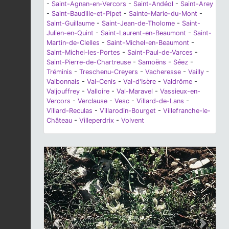
-
Saint-Agnan-en-Vercors
-
Saint-Andéol
-
Saint-Arey
-
Saint-Baudille-et-Pipet
-
Sainte-Marie-du-Mont
-
Saint-Guillaume
-
Saint-Jean-de-Tholome
-
Saint-
Julien-en-Quint
-
Saint-Laurent-en-Beaumont
-
Saint-
Martin-de-Clelles
-
Saint-Michel-en-Beaumont
-
Saint-Michel-les-Portes
-
Saint-Paul-de-Varces
-
Saint-Pierre-de-Chartreuse
-
Samoëns
-
Séez
-
Tréminis
-
Treschenu-Creyers
-
Vacheresse
-
Vailly
-
Valbonnais
-
Val-Cenis
-
Val-d'Isère
-
Valdrôme
-
Valjouffrey
-
Valloire
-
Val-Maravel
-
Vassieux-en-
Vercors
-
Verclause
-
Vesc
-
Villard-de-Lans
-
Villard-Reculas
-
Villarodin-Bourget
-
Villefranche-le-
Château
-
Villeperdrix
-
Volvent
Previous
Next