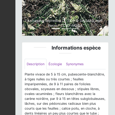
Astragalus depressus L., 1756 © DALMAS Jean-
Pierre - CC BY-NC-SA
Informations espèce
Description
Écologie
Synonymes
Plante vivace de 5 à 15 cm, pubescente-blanchâtre,
à tiges nulles ou très courtes ; feuilles
imparipennées, de 9 à 11 paires de folioles
obovales, soyeuses en dessous ; stipules libres,
ovales-acuminées ; fleurs blanchâtres avec la
carène noirâtre, par 9 à 15 en têtes subglobuleuses,
lâches, sur des pédoncules radicaux bien plus
courts que les feuilles ; calice poilu, en cloche, à
dents linéaires un peu plus courtes que le tube ;