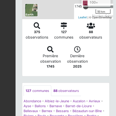
100+
1745
50 km
Nombre d'observa
Leaflet
| © OpenStreetMap
375
127
88
observations
communes
observateurs
Première
Dernière
observation
observation
1745
2025
127
communes
88
observateurs
Abondance
-
Albiez-le-Jeune
-
Aucelon
-
Avrieux
-
Ayse
-
Ballons
-
Barnave
-
Barret-de-Lioure
-
Bellevaux
-
Bernex
-
Bessans
-
Bézaudun-sur-Bîne
-
Biviers
-
Boulc
-
Bouvante
-
Bouvières
-
Brette
-