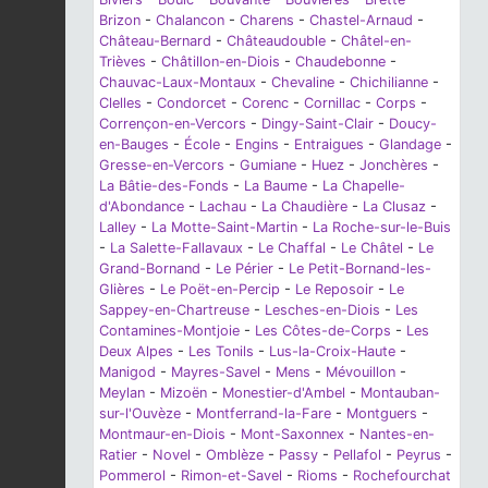
Brizon
-
Chalancon
-
Charens
-
Chastel-Arnaud
-
Château-Bernard
-
Châteaudouble
-
Châtel-en-
Trièves
-
Châtillon-en-Diois
-
Chaudebonne
-
Chauvac-Laux-Montaux
-
Chevaline
-
Chichilianne
-
Clelles
-
Condorcet
-
Corenc
-
Cornillac
-
Corps
-
Corrençon-en-Vercors
-
Dingy-Saint-Clair
-
Doucy-
en-Bauges
-
École
-
Engins
-
Entraigues
-
Glandage
-
Gresse-en-Vercors
-
Gumiane
-
Huez
-
Jonchères
-
La Bâtie-des-Fonds
-
La Baume
-
La Chapelle-
d'Abondance
-
Lachau
-
La Chaudière
-
La Clusaz
-
Lalley
-
La Motte-Saint-Martin
-
La Roche-sur-le-Buis
-
La Salette-Fallavaux
-
Le Chaffal
-
Le Châtel
-
Le
Grand-Bornand
-
Le Périer
-
Le Petit-Bornand-les-
Glières
-
Le Poët-en-Percip
-
Le Reposoir
-
Le
Sappey-en-Chartreuse
-
Lesches-en-Diois
-
Les
Contamines-Montjoie
-
Les Côtes-de-Corps
-
Les
Deux Alpes
-
Les Tonils
-
Lus-la-Croix-Haute
-
Manigod
-
Mayres-Savel
-
Mens
-
Mévouillon
-
Meylan
-
Mizoën
-
Monestier-d'Ambel
-
Montauban-
sur-l'Ouvèze
-
Montferrand-la-Fare
-
Montguers
-
Montmaur-en-Diois
-
Mont-Saxonnex
-
Nantes-en-
Ratier
-
Novel
-
Omblèze
-
Passy
-
Pellafol
-
Peyrus
-
Pommerol
-
Rimon-et-Savel
-
Rioms
-
Rochefourchat