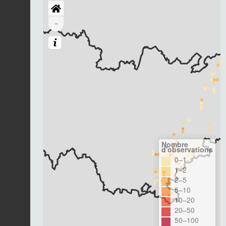
-
Nombre
d'observations
0–1
1–2
2–5
5–10
10–20
20–50
50–100