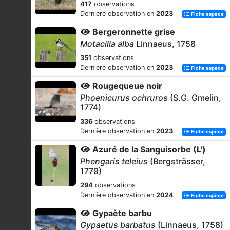
417
observations
Dernière observation en
2023
Fiche espèce
Bergeronnette grise
Motacilla alba
Linnaeus, 1758
351
observations
Dernière observation en
2023
Fiche espèce
Rougequeue noir
Phoenicurus ochruros
(S.G. Gmelin,
1774)
336
observations
Dernière observation en
2023
Fiche espèce
Azuré de la Sanguisorbe (L')
Phengaris teleius
(Bergsträsser,
1779)
294
observations
Dernière observation en
2024
Fiche espèce
Gypaète barbu
Gypaetus barbatus
(Linnaeus, 1758)