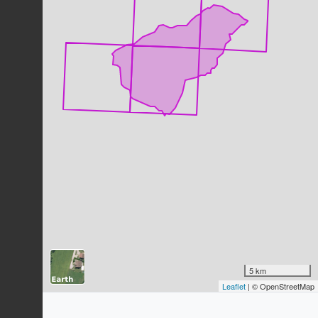
1766)
218
observations
Dernière observation en
2023
Fiche espèce
Grand corbeau
Corvus corax
Linnaeus, 1758
210
observations
Dernière observation en
2023
Fiche espèce
Mésange noire
Periparus ater
(Linnaeus, 1758)
187
observations
Dernière observation en
2023
Fiche espèce
Aigle royal
Aquila chrysaetos
(Linnaeus, 1758)
185
observations
Dernière observation en
2023
Fiche espèce
5 km
Faucon crécerelle
Leaflet
| © OpenStreetMap
Falco tinnunculus
Linnaeus, 1758
183
observations