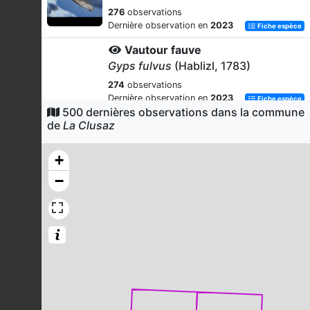
276
observations
Dernière observation en
2023
Fiche espèce
Vautour fauve
Gyps fulvus
(Hablizl, 1783)
274
observations
Dernière observation en
2023
Fiche espèce
500 dernières observations dans la commune
Pinson des arbres
de
La Clusaz
Fringilla coelebs
Linnaeus, 1758
+
274
observations
Dernière observation en
2023
Fiche espèce
−
Chamois des Alpes
Rupicapra rupicapra
(Linnaeus,
1758)
222
observations
Dernière observation en
2023
Fiche espèce
Chocard à bec jaune
Pyrrhocorax graculus
(Linnaeus,