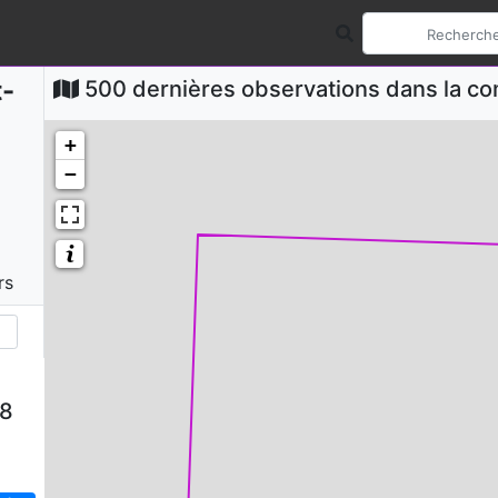
-
500 dernières observations dans la 
+
−
rs
58