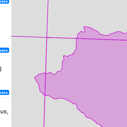
spèce
spèce
)
spèce
us,