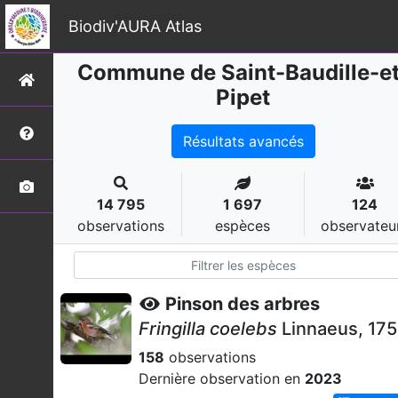
Biodiv'AURA Atlas
Commune de Saint-Baudille-et
Pipet
Résultats avancés
14 795
1 697
124
observations
espèces
observateu
Pinson des arbres
Fringilla coelebs
Linnaeus, 17
158
observations
Dernière observation en
2023