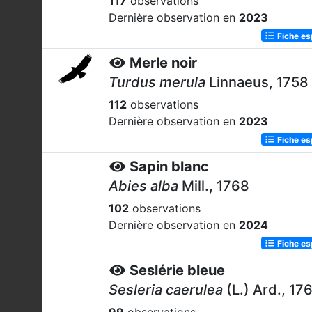
117
observations
Dernière observation en
2023
Fiche e
Merle noir
Turdus merula
Linnaeus, 1758
112
observations
Dernière observation en
2023
Fiche e
Sapin blanc
Abies alba
Mill., 1768
102
observations
Dernière observation en
2024
Fiche e
Seslérie bleue
Sesleria caerulea
(L.) Ard., 17