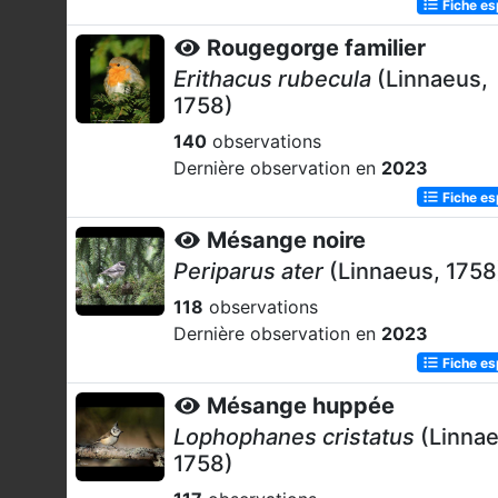
Fiche e
Rougegorge familier
Erithacus rubecula
(Linnaeus,
1758)
140
observations
Dernière observation en
2023
Fiche e
Mésange noire
Periparus ater
(Linnaeus, 1758
118
observations
Dernière observation en
2023
Fiche e
Mésange huppée
Lophophanes cristatus
(Linnae
1758)