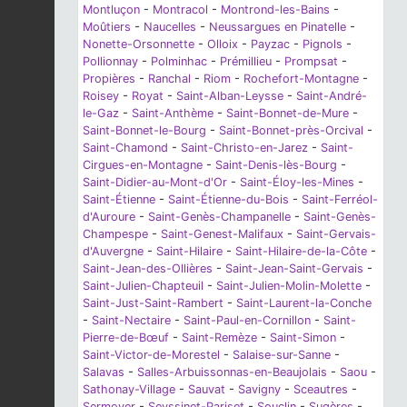
Montluçon
-
Montracol
-
Montrond-les-Bains
-
Moûtiers
-
Naucelles
-
Neussargues en Pinatelle
-
Nonette-Orsonnette
-
Olloix
-
Payzac
-
Pignols
-
Pollionnay
-
Polminhac
-
Prémillieu
-
Prompsat
-
Propières
-
Ranchal
-
Riom
-
Rochefort-Montagne
-
Roisey
-
Royat
-
Saint-Alban-Leysse
-
Saint-André-
le-Gaz
-
Saint-Anthème
-
Saint-Bonnet-de-Mure
-
Saint-Bonnet-le-Bourg
-
Saint-Bonnet-près-Orcival
-
Saint-Chamond
-
Saint-Christo-en-Jarez
-
Saint-
Cirgues-en-Montagne
-
Saint-Denis-lès-Bourg
-
Saint-Didier-au-Mont-d'Or
-
Saint-Éloy-les-Mines
-
Saint-Étienne
-
Saint-Étienne-du-Bois
-
Saint-Ferréol-
d'Auroure
-
Saint-Genès-Champanelle
-
Saint-Genès-
Champespe
-
Saint-Genest-Malifaux
-
Saint-Gervais-
d'Auvergne
-
Saint-Hilaire
-
Saint-Hilaire-de-la-Côte
-
Saint-Jean-des-Ollières
-
Saint-Jean-Saint-Gervais
-
Saint-Julien-Chapteuil
-
Saint-Julien-Molin-Molette
-
Saint-Just-Saint-Rambert
-
Saint-Laurent-la-Conche
-
Saint-Nectaire
-
Saint-Paul-en-Cornillon
-
Saint-
Pierre-de-Bœuf
-
Saint-Remèze
-
Saint-Simon
-
Saint-Victor-de-Morestel
-
Salaise-sur-Sanne
-
Salavas
-
Salles-Arbuissonnas-en-Beaujolais
-
Saou
-
Sathonay-Village
-
Sauvat
-
Savigny
-
Sceautres
-
Sermoyer
-
Seyssinet-Pariset
-
Souclin
-
Sugères
-