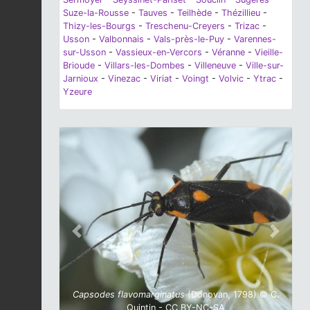
Suze-la-Rousse
-
Tauves
-
Teilhède
-
Thézillieu
-
Thizy-les-Bourgs
-
Treschenu-Creyers
-
Trizac
-
Usson
-
Valbonnais
-
Vals-près-le-Puy
-
Varennes-
sur-Usson
-
Vassieux-en-Vercors
-
Véranne
-
Vieille-
Brioude
-
Villars-les-Dombes
-
Villeneuve
-
Ville-sur-
Jarnioux
-
Vinezac
-
Viriat
-
Voingt
-
Volvic
-
Ytrac
-
Yzeure
Previous
Next
Capsodes flavomarginatus
(Donovan, 1798) © C.
Quintin - CC BY-NC-SA