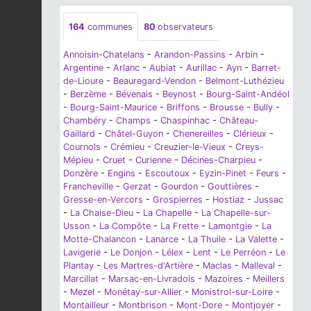
164
communes
80
observateurs
Annoisin-Chatelans
-
Arandon-Passins
-
Arbin
-
Argentine
-
Arlanc
-
Aubiat
-
Aurillac
-
Ayn
-
Barret-
de-Lioure
-
Beauregard-Vendon
-
Belmont-Luthézieu
-
Berzème
-
Bévenais
-
Beynost
-
Bourg-Saint-Andéol
-
Bourg-Saint-Maurice
-
Briffons
-
Brousse
-
Bully
-
Chambéry
-
Champs
-
Chaspinhac
-
Château-
Gaillard
-
Châtel-Guyon
-
Chenereilles
-
Clérieux
-
Cournols
-
Crémieu
-
Creuzier-le-Vieux
-
Creys-
Mépieu
-
Cruet
-
Curienne
-
Décines-Charpieu
-
Donzère
-
Engins
-
Escoutoux
-
Eyzin-Pinet
-
Feurs
-
Francheville
-
Gerzat
-
Gourdon
-
Gouttières
-
Gresse-en-Vercors
-
Grospierres
-
Hostiaz
-
Jussac
-
La Chaise-Dieu
-
La Chapelle
-
La Chapelle-sur-
Usson
-
La Compôte
-
La Frette
-
Lamontgie
-
La
Motte-Chalancon
-
Lanarce
-
La Thuile
-
La Valette
-
Lavigerie
-
Le Donjon
-
Lélex
-
Lent
-
Le Perréon
-
Le
Plantay
-
Les Martres-d'Artière
-
Maclas
-
Malleval
-
Marcillat
-
Marsac-en-Livradois
-
Mazoires
-
Meillers
-
Mezel
-
Monétay-sur-Allier
-
Monistrol-sur-Loire
-
Montailleur
-
Montbrison
-
Mont-Dore
-
Montjoyer
-