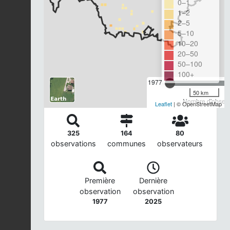
0–1
1–2
2–5
5–10
10–20
20–50
50–100
100+
1977
50 km
Nombre d'observa
Leaflet
| © OpenStreetMap
325
164
80
observations
communes
observateurs
Première
Dernière
observation
observation
1977
2025