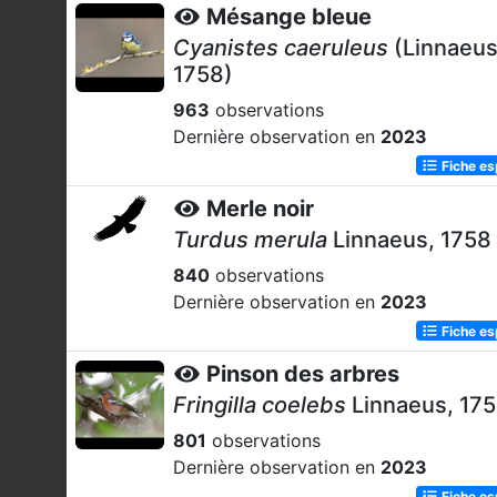
Mésange bleue
Cyanistes caeruleus
(Linnaeus
1758)
963
observations
Dernière observation en
2023
Fiche e
Merle noir
Turdus merula
Linnaeus, 1758
840
observations
Dernière observation en
2023
Fiche e
Pinson des arbres
Fringilla coelebs
Linnaeus, 17
801
observations
Dernière observation en
2023
Fiche e