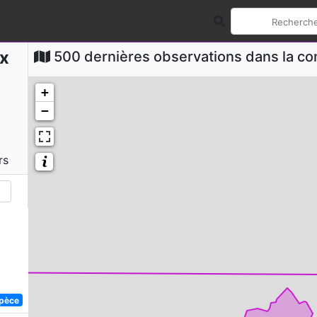
x
500 dernières observations dans la 
+
−
rs
spèce