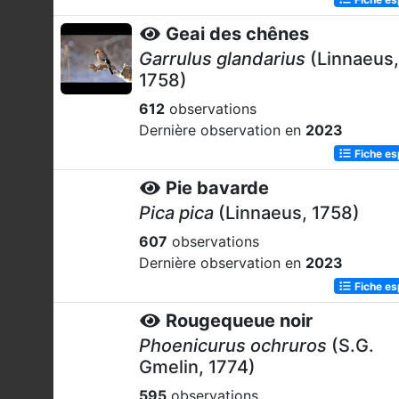
Geai des chênes
Garrulus glandarius
(Linnaeus,
1758)
612
observations
Dernière observation en
2023
Fiche e
Pie bavarde
Pica pica
(Linnaeus, 1758)
607
observations
Dernière observation en
2023
Fiche e
Rougequeue noir
Phoenicurus ochruros
(S.G.
Gmelin, 1774)
595
observations