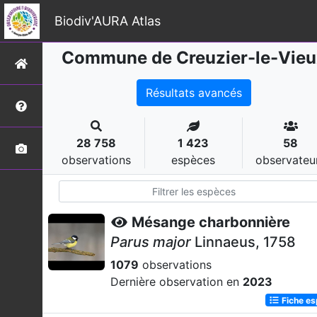
Biodiv'AURA Atlas
Commune de Creuzier-le-Vieu
Résultats avancés
28 758
1 423
58
observations
espèces
observateu
Mésange charbonnière
Parus major
Linnaeus, 1758
1079
observations
Dernière observation en
2023
Fiche e