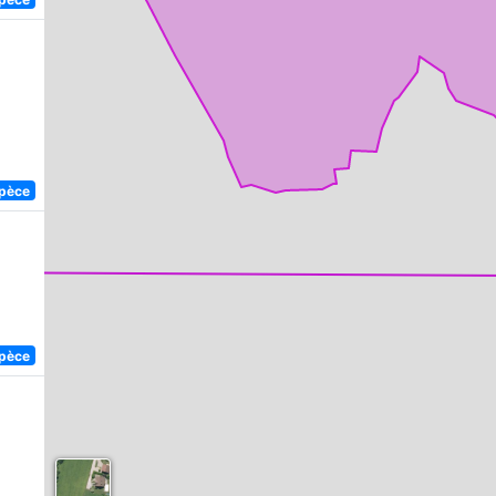
spèce
spèce