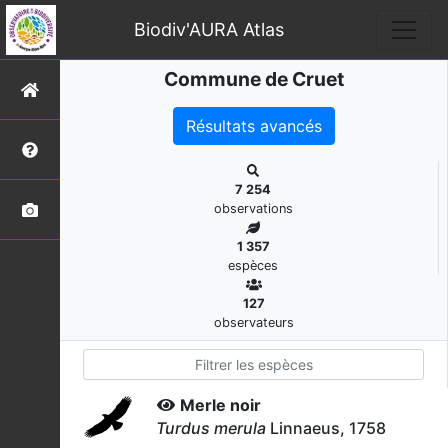
Biodiv'AURA Atlas
Commune de Cruet
Résultats avancés
7 254
observations
1 357
espèces
127
observateurs
Merle noir
Turdus merula
Linnaeus, 1758