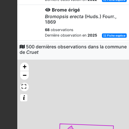
Brome érigé
Bromopsis erecta
(Huds.) Fourr.,
1869
68
observations
Dernière observation en
2025
Fiche espèce
Mésange bleue
500 dernières observations dans la commune
de
Cruet
Cyanistes caeruleus
(Linnaeus,
1758)
+
68
observations
Dernière observation en
2023
Fiche espèce
−
Rougegorge familier
Erithacus rubecula
(Linnaeus, 1758)
65
observations
Dernière observation en
2022
Fiche espèce
Grive musicienne
Turdus philomelos
C.L. Brehm, 1831
63
observations