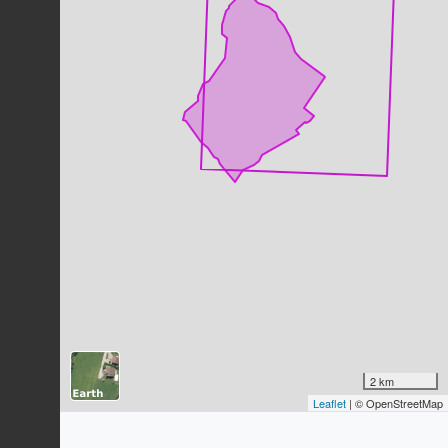
Dernière observation en
2022
Fiche espèce
Corneille noire
Corvus corone
Linnaeus, 1758
63
observations
Dernière observation en
2023
Fiche espèce
Moineau domestique
Passer domesticus
(Linnaeus, 1758)
58
observations
Dernière observation en
2022
Fiche espèce
Pigeon ramier
Columba palumbus
Linnaeus, 1758
57
observations
Dernière observation en
2022
Fiche espèce
Pouillot véloce
Phylloscopus collybita
(Vieillot,
2 km
1817)
Leaflet
| © OpenStreetMap
48
observations
Dernière observation en
2022