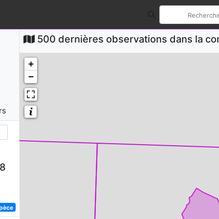
500 dernières observations dans la 
+
−
rs
58
spèce