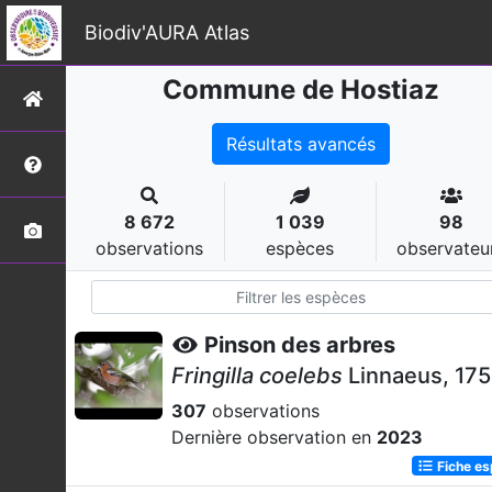
Biodiv'AURA Atlas
Commune de Hostiaz
Résultats avancés
8 672
1 039
98
observations
espèces
observateu
Pinson des arbres
Fringilla coelebs
Linnaeus, 17
307
observations
Dernière observation en
2023
Fiche e