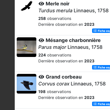
Merle noir
Turdus merula
Linnaeus, 1758
258
observations
Dernière observation en
2023
Fiche e
Mésange charbonnière
Parus major
Linnaeus, 1758
224
observations
Dernière observation en
2023
Fiche e
Grand corbeau
Corvus corax
Linnaeus, 1758
198
observations
Dernière observation en
2023
Fiche e