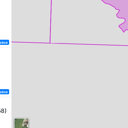
spèce
spèce
58)