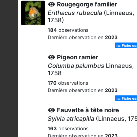
Rougegorge familier
Erithacus rubecula
(Linnaeus,
1758)
184
observations
Dernière observation en
2023
Fiche e
Pigeon ramier
Columba palumbus
Linnaeus,
1758
170
observations
Dernière observation en
2023
Fiche e
Fauvette à tête noire
Sylvia atricapilla
(Linnaeus, 17
163
observations
Dernière observation en
2023