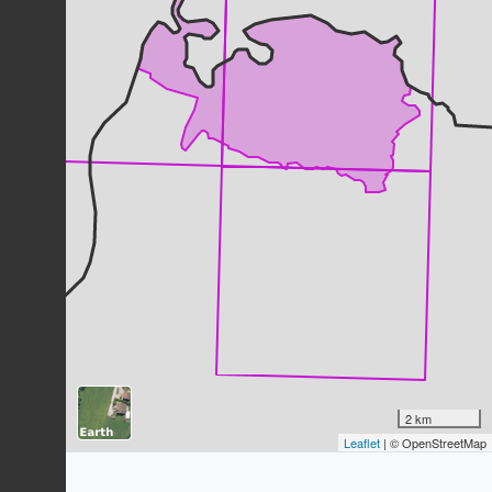
Pouillot véloce
Phylloscopus collybita
(Vieillot,
1817)
88
observations
Dernière observation en
2023
Fiche espèce
Fauvette à tête noire
Sylvia atricapilla
(Linnaeus, 1758)
87
observations
Dernière observation en
2023
Fiche espèce
Geai des chênes
Garrulus glandarius
(Linnaeus, 1758)
81
observations
Dernière observation en
2023
Fiche espèce
Étourneau sansonnet
Sturnus vulgaris
Linnaeus, 1758
2 km
78
observations
Leaflet
| © OpenStreetMap
Dernière observation en
2023
Fiche espèce
Gratiole officinale