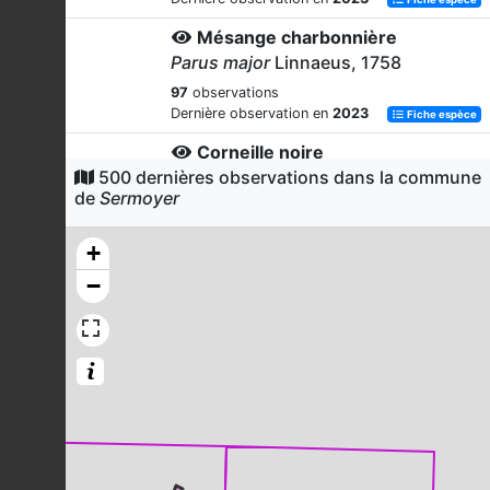
Mésange charbonnière
Parus major
Linnaeus, 1758
97
observations
Dernière observation en
2023
Fiche espèce
Corneille noire
500 dernières observations dans la commune
Corvus corone
Linnaeus, 1758
de
Sermoyer
97
observations
Dernière observation en
2023
Fiche espèce
+
Pigeon ramier
−
Columba palumbus
Linnaeus, 1758
92
observations
Dernière observation en
2023
Fiche espèce
Buse variable
Buteo buteo
(Linnaeus, 1758)
89
observations
Dernière observation en
2023
Fiche espèce