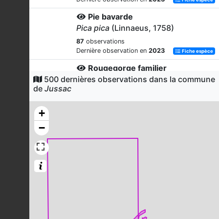
Pie bavarde
Pica pica
(Linnaeus, 1758)
87
observations
Dernière observation en
2023
Fiche espèce
Rougegorge familier
500 dernières observations dans la commune
Erithacus rubecula
(Linnaeus, 1758)
de
Jussac
82
observations
Dernière observation en
2024
Fiche espèce
+
Pinson des arbres
−
Fringilla coelebs
Linnaeus, 1758
76
observations
Dernière observation en
2024
Fiche espèce
Tourterelle turque
Streptopelia decaocto
(Frivaldszky,
1838)
72
observations
Dernière observation en
2024
Fiche espèce