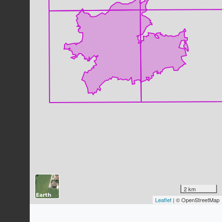
Choucas des tours
Corvus monedula
Linnaeus, 1758
60
observations
Dernière observation en
2023
Fiche espèce
Geai des chênes
Garrulus glandarius
(Linnaeus, 1758)
59
observations
Dernière observation en
2024
Fiche espèce
Mésange bleue
Cyanistes caeruleus
(Linnaeus,
1758)
51
observations
Dernière observation en
2024
Fiche espèce
Mésange charbonnière
Parus major
Linnaeus, 1758
2 km
Leaflet
| © OpenStreetMap
48
observations
Dernière observation en
2024
Fiche espèce