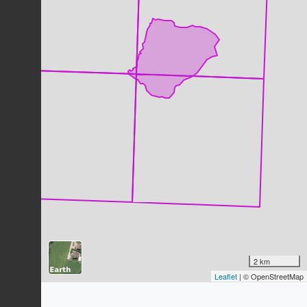
Milan royal
Milvus milvus
(Linnaeus, 1758)
13
observations
Dernière observation en
2023
Fiche espèce
Sapin blanc
Abies alba
Mill., 1768
13
observations
Dernière observation en
1968
Fiche espèce
Grive draine
Turdus viscivorus
Linnaeus, 1758
11
observations
Dernière observation en
2023
Fiche espèce
Pigeon ramier
Columba palumbus
Linnaeus, 1758
10
observations
2 km
Dernière observation en
2023
Fiche espèce
Leaflet
| © OpenStreetMap
Corneille noire