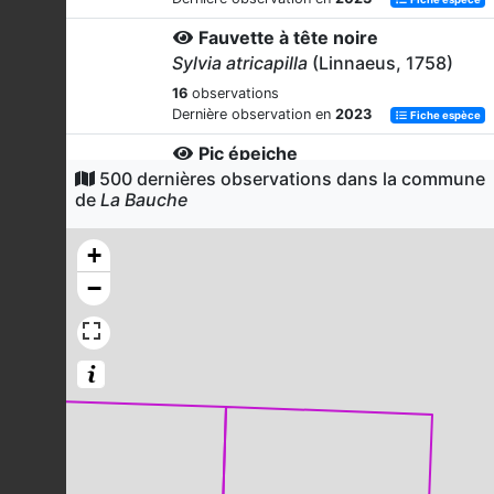
Fauvette à tête noire
Sylvia atricapilla
(Linnaeus, 1758)
16
observations
Dernière observation en
2023
Fiche espèce
Pic épeiche
500 dernières observations dans la commune
Dendrocopos major
(Linnaeus, 1758)
de
La Bauche
15
observations
Dernière observation en
2023
Fiche espèce
+
Rougegorge familier
−
Erithacus rubecula
(Linnaeus, 1758)
15
observations
Dernière observation en
2023
Fiche espèce
Buse variable
Buteo buteo
(Linnaeus, 1758)
14
observations
Dernière observation en
2023
Fiche espèce