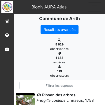
Biodiv'AURA Atlas
Commune de Arith
Résultats avancés
9 629
observations
1 688
espèces
119
observateurs
Pinson des arbres
Fringilla coelebs
Linnaeus, 1758