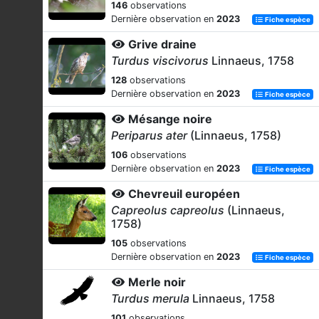
146
observations
Dernière observation en
2023
Fiche espèce
Grive draine
Turdus viscivorus
Linnaeus, 1758
128
observations
Dernière observation en
2023
Fiche espèce
Mésange noire
Periparus ater
(Linnaeus, 1758)
106
observations
Dernière observation en
2023
Fiche espèce
Chevreuil européen
Capreolus capreolus
(Linnaeus,
1758)
105
observations
Dernière observation en
2023
Fiche espèce
Merle noir
Turdus merula
Linnaeus, 1758
101
observations