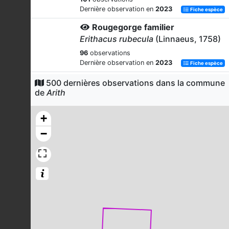
Dernière observation en
2023
Fiche espèce
Rougegorge familier
Erithacus rubecula
(Linnaeus, 1758)
96
observations
Dernière observation en
2023
Fiche espèce
Geai des chênes
500 dernières observations dans la commune
de
Arith
Garrulus glandarius
(Linnaeus, 1758)
93
observations
+
Dernière observation en
2023
Fiche espèce
−
Pie-grièche écorcheur
Lanius collurio
Linnaeus, 1758
92
observations
Dernière observation en
2023
Fiche espèce
Mésange charbonnière
Parus major
Linnaeus, 1758
91
observations
Dernière observation en
2023
Fiche espèce