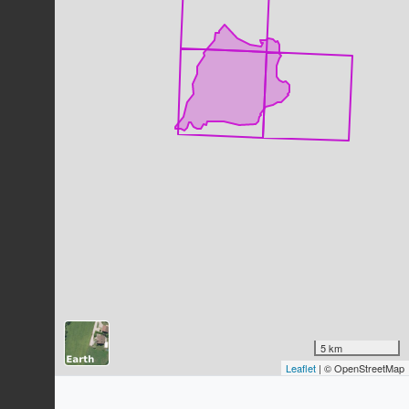
Grive musicienne
Turdus philomelos
C.L. Brehm, 1831
90
observations
Dernière observation en
2023
Fiche espèce
Pic noir
Dryocopus martius
(Linnaeus, 1758)
89
observations
Dernière observation en
2023
Fiche espèce
Cerf élaphe
Cervus elaphus
Linnaeus, 1758
88
observations
Dernière observation en
2023
Fiche espèce
Rougequeue noir
Phoenicurus ochruros
(S.G. Gmelin,
1774)
5 km
Leaflet
| © OpenStreetMap
86
observations
Dernière observation en
2023
Fiche espèce