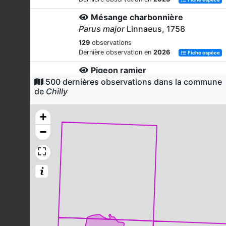
Mésange charbonnière
Parus major
Linnaeus, 1758
129
observations
Dernière observation en
2026
Fiche espèce
Pigeon ramier
500 dernières observations dans la commune
Columba palumbus
Linnaeus, 1758
de
Chilly
101
observations
Dernière observation en
2023
Fiche espèce
+
Rougegorge familier
−
Erithacus rubecula
(Linnaeus, 1758)
100
observations
Dernière observation en
2023
Fiche espèce
Pic épeiche
Dendrocopos major
(Linnaeus, 1758)
92
observations
Dernière observation en
2023
Fiche espèce