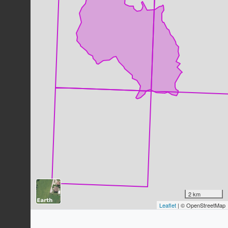
Mésange bleue
Cyanistes caeruleus
(Linnaeus,
1758)
90
observations
Dernière observation en
2023
Fiche espèce
Moineau domestique
Passer domesticus
(Linnaeus, 1758)
80
observations
Dernière observation en
2023
Fiche espèce
Grive musicienne
Turdus philomelos
C.L. Brehm, 1831
67
observations
Dernière observation en
2023
Fiche espèce
Sittelle torchepot
Sitta europaea
Linnaeus, 1758
2 km
62
observations
Leaflet
| © OpenStreetMap
Dernière observation en
2023
Fiche espèce
Hirondelle rustique