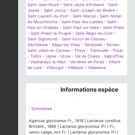
Saint-Jean-Roure
-
Saint-Jeure-d'Andaure
-
Saint-
Jeures
-
Saint-Jorioz
-
Saint-Joseph-de-Rivière
-
Saint-Laurent-du-Pont
-
Saint-Marcel
-
Saint-Nizier-
du-Moucherotte
-
Saint-Paul-des-Landes
-
Saint-
Paul-en-Chablais
-
Saint-Paul-sur-Isère
-
Saint-Priest
-
Saint-Priest-la-Prugne
-
Saint-Régis-du-Coin
-
Saint-Sigismond
-
Saint-Victor-de-Cessieu
-
Séchilienne
-
Ségur-les-Villas
-
Sembadel
-
Siccieu-
Saint-Julien-et-Carisieu
-
Theys
-
Trémouille
-
Trizac
-
Tullins
-
Ugine
-
Urçay
-
Val de Chaise
-
Valjouffrey
-
Vaulnaveys-le-Haut
-
Verrières-en-Forez
-
Villard-
de-Lans
-
Villaroger
-
Villebois
-
Villeneuve
Informations espèce
Synonymes
Agaricus glyciosmus
Fr., 1818 |
Lactarius conditus
Britzelm., 1885 |
Lactarius glycyosmus
(Fr.) Fr.,
sensu Lange, non Fr. |
Lactarius glycyosmus
(Fr.)