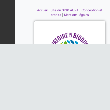
Accueil
|
Site du SINP AURA
|
Conception et
crédits
|
Mentions légales
Piloté par la DREAL, la Région
Auvergne-Rhône-Alpes et l'Office
Français de la Biodiversité