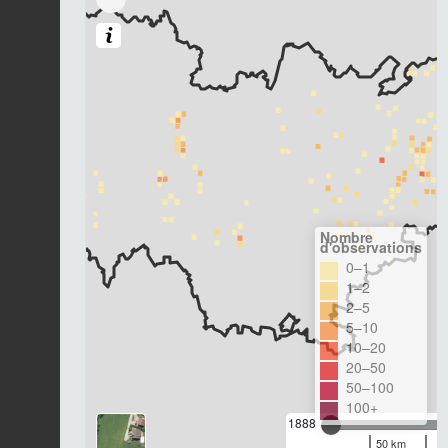
Nombre
d'observations
0–1
1–2
2–5
5–10
10–20
20–50
50–100
100+
1888
50 km