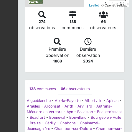
Nombre d'observa
Leaflet
| © OpenStreetMap
274
138
66
observations
communes
observateurs
Première
Dernière
observation
observation
1888
2024
138
communes
66
observateurs
Aigueblanche
-
Aix-la-Fayette
-
Albertville
-
Apinac
-
Araules
-
Arconsat
-
Arith
-
Arvillard
-
Autrans-
Méaudre en Vercors
-
Ayn
-
Ballaison
-
Beaucroissant
-
Beaufort
-
Bonneval
-
Bonvillard
-
Bourget-en-Huile
-
Braize
-
Cérilly
-
Châbons
-
Chalmazel-
Jeansagnière
-
Chambon-sur-Dolore
-
Chambon-sur-