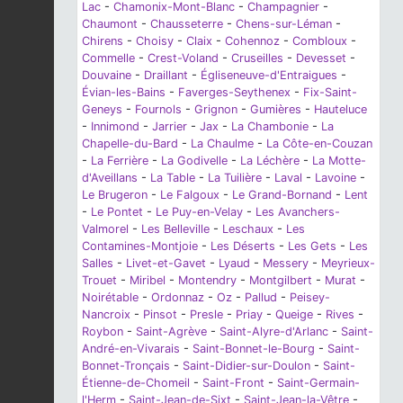
Lac
-
Chamonix-Mont-Blanc
-
Champagnier
-
Chaumont
-
Chausseterre
-
Chens-sur-Léman
-
Chirens
-
Choisy
-
Claix
-
Cohennoz
-
Combloux
-
Commelle
-
Crest-Voland
-
Cruseilles
-
Devesset
-
Douvaine
-
Draillant
-
Égliseneuve-d'Entraigues
-
Évian-les-Bains
-
Faverges-Seythenex
-
Fix-Saint-
Geneys
-
Fournols
-
Grignon
-
Gumières
-
Hauteluce
-
Innimond
-
Jarrier
-
Jax
-
La Chambonie
-
La
Chapelle-du-Bard
-
La Chaulme
-
La Côte-en-Couzan
-
La Ferrière
-
La Godivelle
-
La Léchère
-
La Motte-
d'Aveillans
-
La Table
-
La Tuilière
-
Laval
-
Lavoine
-
Le Brugeron
-
Le Falgoux
-
Le Grand-Bornand
-
Lent
-
Le Pontet
-
Le Puy-en-Velay
-
Les Avanchers-
Valmorel
-
Les Belleville
-
Leschaux
-
Les
Contamines-Montjoie
-
Les Déserts
-
Les Gets
-
Les
Salles
-
Livet-et-Gavet
-
Lyaud
-
Messery
-
Meyrieux-
Trouet
-
Miribel
-
Montendry
-
Montgilbert
-
Murat
-
Noirétable
-
Ordonnaz
-
Oz
-
Pallud
-
Peisey-
Nancroix
-
Pinsot
-
Presle
-
Priay
-
Queige
-
Rives
-
Roybon
-
Saint-Agrève
-
Saint-Alyre-d'Arlanc
-
Saint-
André-en-Vivarais
-
Saint-Bonnet-le-Bourg
-
Saint-
Bonnet-Tronçais
-
Saint-Didier-sur-Doulon
-
Saint-
Étienne-de-Chomeil
-
Saint-Front
-
Saint-Germain-
l'Herm
-
Saint-Jean-de-Sixt
-
Saint-Jean-la-Vêtre
-