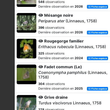
546
observations
Dernière observation en
2026
Fiche espèce
Mésange noire
Periparus ater
(Linnaeus, 1758)
396
observations
Dernière observation en
2026
Fiche espèce
Rougegorge familier
Erithacus rubecula
(Linnaeus, 1758)
325
observations
Dernière observation en
2024
Fiche espèce
Fadet commun (Le)
Coenonympha pamphilus
(Linnaeus,
1758)
304
observations
Dernière observation en
2025
Fiche espèce
Grive draine
Turdus viscivorus
Linnaeus, 1758
278
observations