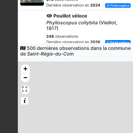
Dernière observation en
2024
Fiche espèce
Pouillot véloce
Phylloscopus collybita
(Vieillot,
1817)
248
observations
Dernière observation en
2026
Fiche espèce
500 dernières observations dans la commune
Criquet des pâtures
de
Saint-Régis-du-Coin
Pseudochorthippus parallelus
(Zetterstedt, 1821)
+
232
observations
−
Dernière observation en
2024
Fiche espèce
Myrtil (Le)
Maniola jurtina
(Linnaeus, 1758)
215
observations
Dernière observation en
2025
Fiche espèce
Dactylorhize maculé
Dactylorhiza maculata
(L.) Soó, 1962