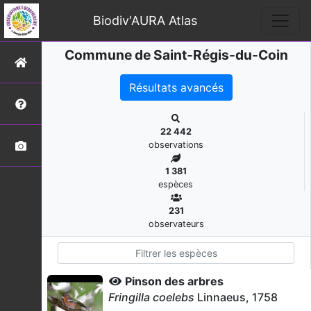
Biodiv'AURA Atlas
Commune de Saint-Régis-du-Coin
Résultats avancés
22 442
observations
1 381
espèces
231
observateurs
Pinson des arbres
Fringilla coelebs
Linnaeus, 1758