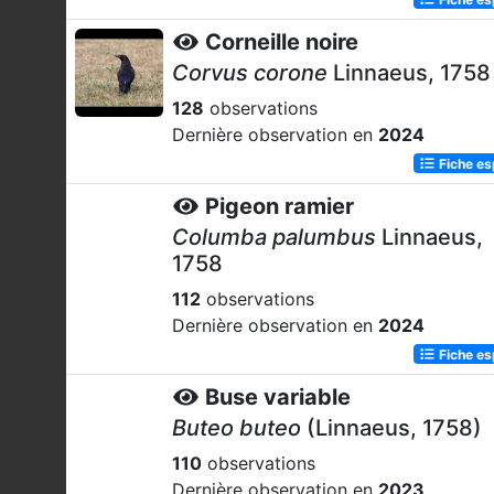
Corneille noire
Corvus corone
Linnaeus, 1758
128
observations
Dernière observation en
2024
Fiche e
Pigeon ramier
Columba palumbus
Linnaeus,
1758
112
observations
Dernière observation en
2024
Fiche e
Buse variable
Buteo buteo
(Linnaeus, 1758)
110
observations
Dernière observation en
2023