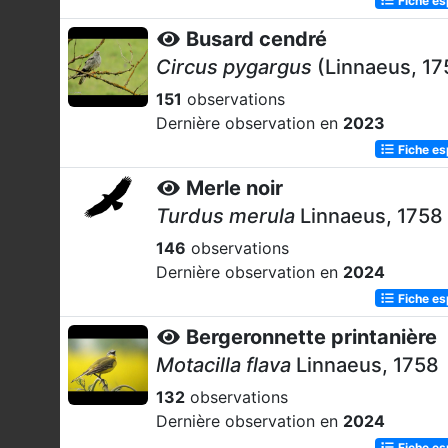
Busard cendré
Circus pygargus
(Linnaeus, 17
151
observations
Dernière observation en
2023
Fiche e
Merle noir
Turdus merula
Linnaeus, 1758
146
observations
Dernière observation en
2024
Fiche e
Bergeronnette printanière
Motacilla flava
Linnaeus, 1758
132
observations
Dernière observation en
2024
Fiche e