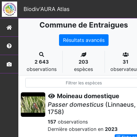
Biodiv'AURA Atlas
Commune de Entraigues
Résultats avancés
2 643
203
31
observations
espèces
observateu
Moineau domestique
Passer domesticus
(Linnaeus,
1758)
157
observations
Dernière observation en
2023
Fiche e