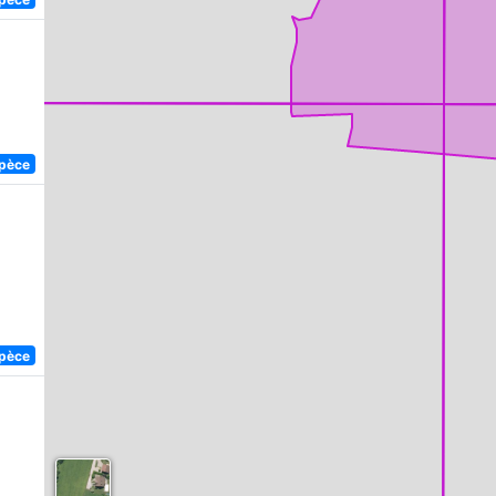
spèce
spèce