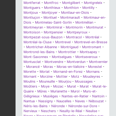
Montferrat
-
Montfroc
-
Montgilbert
-
Montgreleix
-
Montguers
-
Monthieux
-
Monthion
-
Montilly
-
Montjoux
-
Montjoyer
-
Montlaur-en-Diois
-
Montluçon
-
Montluel
-
Montmarault
-
Montmaur-en-
Diois
-
Montmelas-Saint-Sorlin
-
Montmélian
-
Montmeyran
-
Montmiral
-
Montmorin
-
Montmurat
-
Montoison
-
Montpensier
-
Montpeyroux
-
Montpezat-sous-Bauzon
-
Montracol
-
Montréal
-
Montréal-la-Cluse
-
Montrevel
-
Montrevel-en-Bresse
-
Montricher-Albanne
-
Montrigaud
-
Montromant
-
Montrond-les-Bains
-
Montrottier
-
Montsapey
-
Mont-Saxonnex
-
Montselgues
-
Montseveroux
-
Montusclat
-
Montvendre
-
Montverdun
-
Montvernier
-
Morancé
-
Moras
-
Moras-en-Valloire
-
Morestel
-
Morette
-
Moriat
-
Mornand-en-Forez
-
Mornans
-
Mornant
-
Morzine
-
Mottier
-
Motz
-
Moudeyres
-
Moulins
-
Moureuille
-
Mourjou
-
Moussages
-
Moûtiers
-
Moye
-
Mozac
-
Murat
-
Murat
-
Murat-le-
Quaire
-
Mûres
-
Murianette
-
Murol
-
Murs-et-
Gélignieux
-
Musièges
-
Nantes-en-Ratier
-
Nantoin
-
Nantua
-
Nassigny
-
Naucelles
-
Naves
-
Nébouzat
-
Néris-les-Bains
-
Néronde
-
Néronde-sur-Dore
-
Nervieux
-
Neschers
-
Neuilly-le-Réal
-
Neulise
-
Neure
-
Neussargues en Pinatelle
-
Neuvéglise-sur-