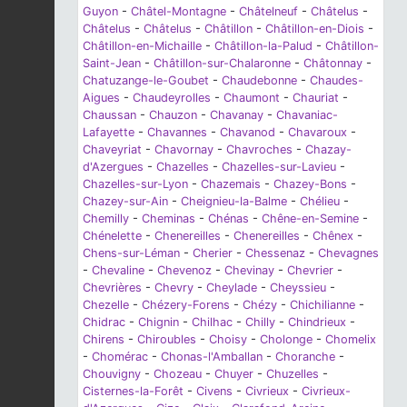
Guyon
-
Châtel-Montagne
-
Châtelneuf
-
Châtelus
-
Châtelus
-
Châtelus
-
Châtillon
-
Châtillon-en-Diois
-
Châtillon-en-Michaille
-
Châtillon-la-Palud
-
Châtillon-
Saint-Jean
-
Châtillon-sur-Chalaronne
-
Châtonnay
-
Chatuzange-le-Goubet
-
Chaudebonne
-
Chaudes-
Aigues
-
Chaudeyrolles
-
Chaumont
-
Chauriat
-
Chaussan
-
Chauzon
-
Chavanay
-
Chavaniac-
Lafayette
-
Chavannes
-
Chavanod
-
Chavaroux
-
Chaveyriat
-
Chavornay
-
Chavroches
-
Chazay-
d'Azergues
-
Chazelles
-
Chazelles-sur-Lavieu
-
Chazelles-sur-Lyon
-
Chazemais
-
Chazey-Bons
-
Chazey-sur-Ain
-
Cheignieu-la-Balme
-
Chélieu
-
Chemilly
-
Cheminas
-
Chénas
-
Chêne-en-Semine
-
Chénelette
-
Chenereilles
-
Chenereilles
-
Chênex
-
Chens-sur-Léman
-
Cherier
-
Chessenaz
-
Chevagnes
-
Chevaline
-
Chevenoz
-
Chevinay
-
Chevrier
-
Chevrières
-
Chevry
-
Cheylade
-
Cheyssieu
-
Chezelle
-
Chézery-Forens
-
Chézy
-
Chichilianne
-
Chidrac
-
Chignin
-
Chilhac
-
Chilly
-
Chindrieux
-
Chirens
-
Chiroubles
-
Choisy
-
Cholonge
-
Chomelix
-
Chomérac
-
Chonas-l'Amballan
-
Choranche
-
Chouvigny
-
Chozeau
-
Chuyer
-
Chuzelles
-
Cisternes-la-Forêt
-
Civens
-
Civrieux
-
Civrieux-