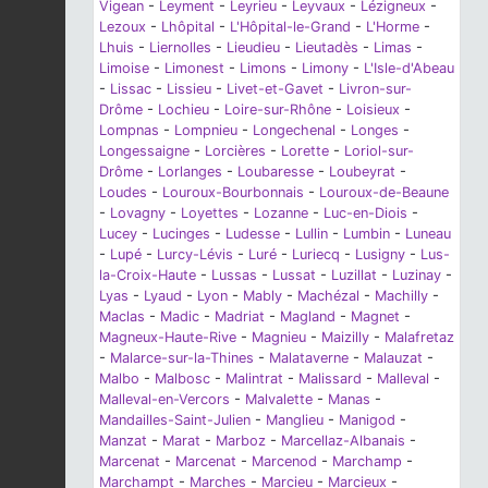
Vigean
-
Leyment
-
Leyrieu
-
Leyvaux
-
Lézigneux
-
Lezoux
-
Lhôpital
-
L'Hôpital-le-Grand
-
L'Horme
-
Lhuis
-
Liernolles
-
Lieudieu
-
Lieutadès
-
Limas
-
Limoise
-
Limonest
-
Limons
-
Limony
-
L'Isle-d'Abeau
-
Lissac
-
Lissieu
-
Livet-et-Gavet
-
Livron-sur-
Drôme
-
Lochieu
-
Loire-sur-Rhône
-
Loisieux
-
Lompnas
-
Lompnieu
-
Longechenal
-
Longes
-
Longessaigne
-
Lorcières
-
Lorette
-
Loriol-sur-
Drôme
-
Lorlanges
-
Loubaresse
-
Loubeyrat
-
Loudes
-
Louroux-Bourbonnais
-
Louroux-de-Beaune
-
Lovagny
-
Loyettes
-
Lozanne
-
Luc-en-Diois
-
Lucey
-
Lucinges
-
Ludesse
-
Lullin
-
Lumbin
-
Luneau
-
Lupé
-
Lurcy-Lévis
-
Luré
-
Luriecq
-
Lusigny
-
Lus-
la-Croix-Haute
-
Lussas
-
Lussat
-
Luzillat
-
Luzinay
-
Lyas
-
Lyaud
-
Lyon
-
Mably
-
Machézal
-
Machilly
-
Maclas
-
Madic
-
Madriat
-
Magland
-
Magnet
-
Magneux-Haute-Rive
-
Magnieu
-
Maizilly
-
Malafretaz
-
Malarce-sur-la-Thines
-
Malataverne
-
Malauzat
-
Malbo
-
Malbosc
-
Malintrat
-
Malissard
-
Malleval
-
Malleval-en-Vercors
-
Malvalette
-
Manas
-
Mandailles-Saint-Julien
-
Manglieu
-
Manigod
-
Manzat
-
Marat
-
Marboz
-
Marcellaz-Albanais
-
Marcenat
-
Marcenat
-
Marcenod
-
Marchamp
-
Marchampt
-
Marches
-
Marcieu
-
Marcieux
-