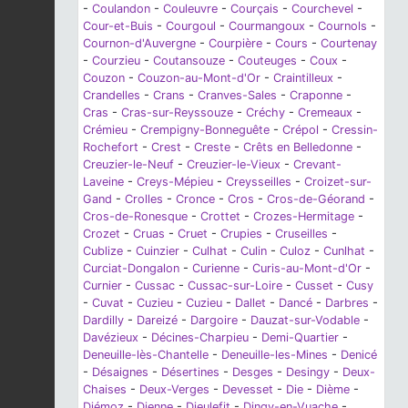
-
Coulandon
-
Couleuvre
-
Courçais
-
Courchevel
-
Cour-et-Buis
-
Courgoul
-
Courmangoux
-
Cournols
-
Cournon-d'Auvergne
-
Courpière
-
Cours
-
Courtenay
-
Courzieu
-
Coutansouze
-
Couteuges
-
Coux
-
Couzon
-
Couzon-au-Mont-d'Or
-
Craintilleux
-
Crandelles
-
Crans
-
Cranves-Sales
-
Craponne
-
Cras
-
Cras-sur-Reyssouze
-
Créchy
-
Cremeaux
-
Crémieu
-
Crempigny-Bonneguête
-
Crépol
-
Cressin-
Rochefort
-
Crest
-
Creste
-
Crêts en Belledonne
-
Creuzier-le-Neuf
-
Creuzier-le-Vieux
-
Crevant-
Laveine
-
Creys-Mépieu
-
Creysseilles
-
Croizet-sur-
Gand
-
Crolles
-
Cronce
-
Cros
-
Cros-de-Géorand
-
Cros-de-Ronesque
-
Crottet
-
Crozes-Hermitage
-
Crozet
-
Cruas
-
Cruet
-
Crupies
-
Cruseilles
-
Cublize
-
Cuinzier
-
Culhat
-
Culin
-
Culoz
-
Cunlhat
-
Curciat-Dongalon
-
Curienne
-
Curis-au-Mont-d'Or
-
Curnier
-
Cussac
-
Cussac-sur-Loire
-
Cusset
-
Cusy
-
Cuvat
-
Cuzieu
-
Cuzieu
-
Dallet
-
Dancé
-
Darbres
-
Dardilly
-
Dareizé
-
Dargoire
-
Dauzat-sur-Vodable
-
Davézieux
-
Décines-Charpieu
-
Demi-Quartier
-
Deneuille-lès-Chantelle
-
Deneuille-les-Mines
-
Denicé
-
Désaignes
-
Désertines
-
Desges
-
Desingy
-
Deux-
Chaises
-
Deux-Verges
-
Devesset
-
Die
-
Dième
-
Diémoz
-
Dienne
-
Dieulefit
-
Dingy-en-Vuache
-