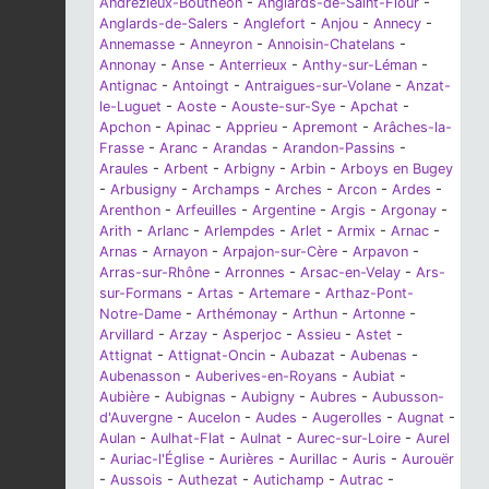
Andrézieux-Bouthéon
-
Anglards-de-Saint-Flour
-
Anglards-de-Salers
-
Anglefort
-
Anjou
-
Annecy
-
Annemasse
-
Anneyron
-
Annoisin-Chatelans
-
Annonay
-
Anse
-
Anterrieux
-
Anthy-sur-Léman
-
Antignac
-
Antoingt
-
Antraigues-sur-Volane
-
Anzat-
le-Luguet
-
Aoste
-
Aouste-sur-Sye
-
Apchat
-
Apchon
-
Apinac
-
Apprieu
-
Apremont
-
Arâches-la-
Frasse
-
Aranc
-
Arandas
-
Arandon-Passins
-
Araules
-
Arbent
-
Arbigny
-
Arbin
-
Arboys en Bugey
-
Arbusigny
-
Archamps
-
Arches
-
Arcon
-
Ardes
-
Arenthon
-
Arfeuilles
-
Argentine
-
Argis
-
Argonay
-
Arith
-
Arlanc
-
Arlempdes
-
Arlet
-
Armix
-
Arnac
-
Arnas
-
Arnayon
-
Arpajon-sur-Cère
-
Arpavon
-
Arras-sur-Rhône
-
Arronnes
-
Arsac-en-Velay
-
Ars-
sur-Formans
-
Artas
-
Artemare
-
Arthaz-Pont-
Notre-Dame
-
Arthémonay
-
Arthun
-
Artonne
-
Arvillard
-
Arzay
-
Asperjoc
-
Assieu
-
Astet
-
Attignat
-
Attignat-Oncin
-
Aubazat
-
Aubenas
-
Aubenasson
-
Auberives-en-Royans
-
Aubiat
-
Aubière
-
Aubignas
-
Aubigny
-
Aubres
-
Aubusson-
d'Auvergne
-
Aucelon
-
Audes
-
Augerolles
-
Augnat
-
Aulan
-
Aulhat-Flat
-
Aulnat
-
Aurec-sur-Loire
-
Aurel
-
Auriac-l'Église
-
Aurières
-
Aurillac
-
Auris
-
Aurouër
-
Aussois
-
Authezat
-
Autichamp
-
Autrac
-