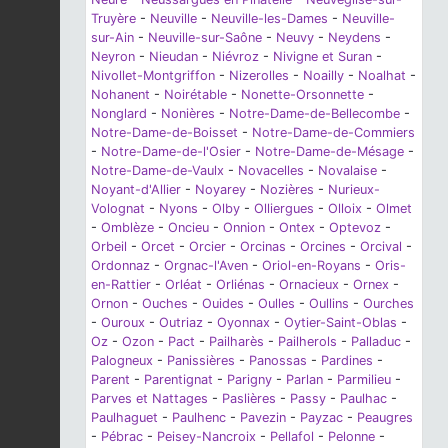
Truyère
-
Neuville
-
Neuville-les-Dames
-
Neuville-
sur-Ain
-
Neuville-sur-Saône
-
Neuvy
-
Neydens
-
Neyron
-
Nieudan
-
Niévroz
-
Nivigne et Suran
-
Nivollet-Montgriffon
-
Nizerolles
-
Noailly
-
Noalhat
-
Nohanent
-
Noirétable
-
Nonette-Orsonnette
-
Nonglard
-
Nonières
-
Notre-Dame-de-Bellecombe
-
Notre-Dame-de-Boisset
-
Notre-Dame-de-Commiers
-
Notre-Dame-de-l'Osier
-
Notre-Dame-de-Mésage
-
Notre-Dame-de-Vaulx
-
Novacelles
-
Novalaise
-
Noyant-d'Allier
-
Noyarey
-
Nozières
-
Nurieux-
Volognat
-
Nyons
-
Olby
-
Olliergues
-
Olloix
-
Olmet
-
Omblèze
-
Oncieu
-
Onnion
-
Ontex
-
Optevoz
-
Orbeil
-
Orcet
-
Orcier
-
Orcinas
-
Orcines
-
Orcival
-
Ordonnaz
-
Orgnac-l'Aven
-
Oriol-en-Royans
-
Oris-
en-Rattier
-
Orléat
-
Orliénas
-
Ornacieux
-
Ornex
-
Ornon
-
Ouches
-
Ouides
-
Oulles
-
Oullins
-
Ourches
-
Ouroux
-
Outriaz
-
Oyonnax
-
Oytier-Saint-Oblas
-
Oz
-
Ozon
-
Pact
-
Pailharès
-
Pailherols
-
Palladuc
-
Palogneux
-
Panissières
-
Panossas
-
Pardines
-
Parent
-
Parentignat
-
Parigny
-
Parlan
-
Parmilieu
-
Parves et Nattages
-
Paslières
-
Passy
-
Paulhac
-
Paulhaguet
-
Paulhenc
-
Pavezin
-
Payzac
-
Peaugres
-
Pébrac
-
Peisey-Nancroix
-
Pellafol
-
Pelonne
-