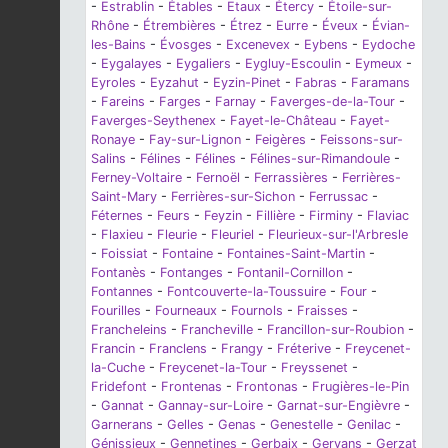
-
Estrablin
-
Étables
-
Etaux
-
Étercy
-
Étoile-sur-
Rhône
-
Étrembières
-
Étrez
-
Eurre
-
Éveux
-
Évian-
les-Bains
-
Évosges
-
Excenevex
-
Eybens
-
Eydoche
-
Eygalayes
-
Eygaliers
-
Eygluy-Escoulin
-
Eymeux
-
Eyroles
-
Eyzahut
-
Eyzin-Pinet
-
Fabras
-
Faramans
-
Fareins
-
Farges
-
Farnay
-
Faverges-de-la-Tour
-
Faverges-Seythenex
-
Fayet-le-Château
-
Fayet-
Ronaye
-
Fay-sur-Lignon
-
Feigères
-
Feissons-sur-
Salins
-
Félines
-
Félines
-
Félines-sur-Rimandoule
-
Ferney-Voltaire
-
Fernoël
-
Ferrassières
-
Ferrières-
Saint-Mary
-
Ferrières-sur-Sichon
-
Ferrussac
-
Féternes
-
Feurs
-
Feyzin
-
Fillière
-
Firminy
-
Flaviac
-
Flaxieu
-
Fleurie
-
Fleuriel
-
Fleurieux-sur-l'Arbresle
-
Foissiat
-
Fontaine
-
Fontaines-Saint-Martin
-
Fontanès
-
Fontanges
-
Fontanil-Cornillon
-
Fontannes
-
Fontcouverte-la-Toussuire
-
Four
-
Fourilles
-
Fourneaux
-
Fournols
-
Fraisses
-
Francheleins
-
Francheville
-
Francillon-sur-Roubion
-
Francin
-
Franclens
-
Frangy
-
Fréterive
-
Freycenet-
la-Cuche
-
Freycenet-la-Tour
-
Freyssenet
-
Fridefont
-
Frontenas
-
Frontonas
-
Frugières-le-Pin
-
Gannat
-
Gannay-sur-Loire
-
Garnat-sur-Engièvre
-
Garnerans
-
Gelles
-
Genas
-
Genestelle
-
Genilac
-
Génissieux
-
Gennetines
-
Gerbaix
-
Gervans
-
Gerzat