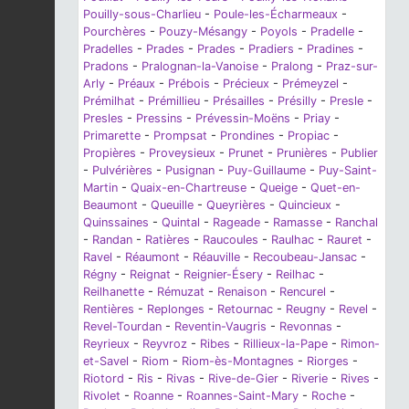
Pouilly-sous-Charlieu
-
Poule-les-Écharmeaux
-
Pourchères
-
Pouzy-Mésangy
-
Poyols
-
Pradelle
-
Pradelles
-
Prades
-
Prades
-
Pradiers
-
Pradines
-
Pradons
-
Pralognan-la-Vanoise
-
Pralong
-
Praz-sur-
Arly
-
Préaux
-
Prébois
-
Précieux
-
Prémeyzel
-
Prémilhat
-
Prémillieu
-
Présailles
-
Présilly
-
Presle
-
Presles
-
Pressins
-
Prévessin-Moëns
-
Priay
-
Primarette
-
Prompsat
-
Prondines
-
Propiac
-
Propières
-
Proveysieux
-
Prunet
-
Prunières
-
Publier
-
Pulvérières
-
Pusignan
-
Puy-Guillaume
-
Puy-Saint-
Martin
-
Quaix-en-Chartreuse
-
Queige
-
Quet-en-
Beaumont
-
Queuille
-
Queyrières
-
Quincieux
-
Quinssaines
-
Quintal
-
Rageade
-
Ramasse
-
Ranchal
-
Randan
-
Ratières
-
Raucoules
-
Raulhac
-
Rauret
-
Ravel
-
Réaumont
-
Réauville
-
Recoubeau-Jansac
-
Régny
-
Reignat
-
Reignier-Ésery
-
Reilhac
-
Reilhanette
-
Rémuzat
-
Renaison
-
Rencurel
-
Rentières
-
Replonges
-
Retournac
-
Reugny
-
Revel
-
Revel-Tourdan
-
Reventin-Vaugris
-
Revonnas
-
Reyrieux
-
Reyvroz
-
Ribes
-
Rillieux-la-Pape
-
Rimon-
et-Savel
-
Riom
-
Riom-ès-Montagnes
-
Riorges
-
Riotord
-
Ris
-
Rivas
-
Rive-de-Gier
-
Riverie
-
Rives
-
Rivolet
-
Roanne
-
Roannes-Saint-Mary
-
Roche
-