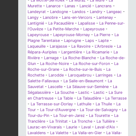
-
La Motte-Servolex
-
La Muraz
-
La Mure
-
La
Murette
-
Lanarce
-
Lanas
-
Lancié
-
Lancrans
-
Landeyrat
-
Landogne
-
Landos
-
Landry
-
Langeac
-
Langy
-
Lanobre
-
Lans-en-Vercors
-
Lantenay
-
Lantignié
-
La Pacaudière
-
Lapalisse
-
La Penne-sur-
l'Ouvèze
-
La Petite-Marche
-
Lapeyrouse
-
Lapeyrouse
-
Lapeyrouse-Mornay
-
La Pierre
-
La
Plagne Tarentaise
-
Laprugne
-
Laps
-
Lapte
-
Laqueuille
-
Larajasse
-
La Ravoire
-
L'Arbresle
-
La
Répara-Auriples
-
Largentière
-
La Ricamarie
-
La
Rivière
-
Larnage
-
La Roche-Blanche
-
La Roche-de-
Glun
-
La Roche-Noire
-
La Roche-sur-Foron
-
La
Roche-sur-Grane
-
La Roche-sur-le-Buis
-
La
Rochette
-
Larodde
-
Laroquebrou
-
Larringes
-
La
Salette-Fallavaux
-
La Salle-en-Beaumont
-
La
Sauvetat
-
Lascelle
-
La Séauve-sur-Semène
-
La
Ségalassière
-
La Souche
-
Lastic
-
Lastic
-
La Sure
en Chartreuse
-
La Table
-
La Talaudière
-
La Terrasse
-
La Terrasse-sur-Dorlay
-
Lathuile
-
La Thuile
-
La
Tour
-
La Tour-d'Auvergne
-
La Tour-de-Salvagny
-
La
Tour-du-Pin
-
La Tour-en-Jarez
-
La Tourette
-
La
Tranclière
-
La Trinitat
-
La Tronche
-
La Tuilière
-
Laurac-en-Vivarais
-
Laurie
-
Laval
-
Laval-d'Aix
-
Lavaldens
-
La Valette
-
La Valla-en-Gier
-
La Valla-