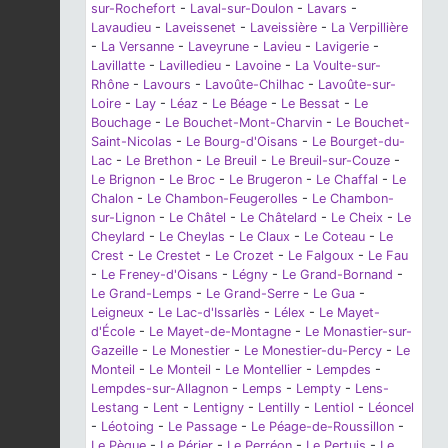
sur-Rochefort
-
Laval-sur-Doulon
-
Lavars
-
Lavaudieu
-
Laveissenet
-
Laveissière
-
La Verpillière
-
La Versanne
-
Laveyrune
-
Lavieu
-
Lavigerie
-
Lavillatte
-
Lavilledieu
-
Lavoine
-
La Voulte-sur-
Rhône
-
Lavours
-
Lavoûte-Chilhac
-
Lavoûte-sur-
Loire
-
Lay
-
Léaz
-
Le Béage
-
Le Bessat
-
Le
Bouchage
-
Le Bouchet-Mont-Charvin
-
Le Bouchet-
Saint-Nicolas
-
Le Bourg-d'Oisans
-
Le Bourget-du-
Lac
-
Le Brethon
-
Le Breuil
-
Le Breuil-sur-Couze
-
Le Brignon
-
Le Broc
-
Le Brugeron
-
Le Chaffal
-
Le
Chalon
-
Le Chambon-Feugerolles
-
Le Chambon-
sur-Lignon
-
Le Châtel
-
Le Châtelard
-
Le Cheix
-
Le
Cheylard
-
Le Cheylas
-
Le Claux
-
Le Coteau
-
Le
Crest
-
Le Crestet
-
Le Crozet
-
Le Falgoux
-
Le Fau
-
Le Freney-d'Oisans
-
Légny
-
Le Grand-Bornand
-
Le Grand-Lemps
-
Le Grand-Serre
-
Le Gua
-
Leigneux
-
Le Lac-d'Issarlès
-
Lélex
-
Le Mayet-
d'École
-
Le Mayet-de-Montagne
-
Le Monastier-sur-
Gazeille
-
Le Monestier
-
Le Monestier-du-Percy
-
Le
Monteil
-
Le Monteil
-
Le Montellier
-
Lempdes
-
Lempdes-sur-Allagnon
-
Lemps
-
Lempty
-
Lens-
Lestang
-
Lent
-
Lentigny
-
Lentilly
-
Lentiol
-
Léoncel
-
Léotoing
-
Le Passage
-
Le Péage-de-Roussillon
-
Le Pègue
-
Le Périer
-
Le Perréon
-
Le Pertuis
-
Le