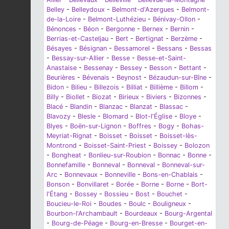
Belley
-
Belleydoux
-
Belmont-d'Azergues
-
Belmont-
de-la-Loire
-
Belmont-Luthézieu
-
Bénivay-Ollon
-
Bénonces
-
Béon
-
Bergonne
-
Bernex
-
Bernin
-
Berrias-et-Casteljau
-
Bert
-
Bertignat
-
Berzème
-
Bésayes
-
Bésignan
-
Bessamorel
-
Bessans
-
Bessas
-
Bessay-sur-Allier
-
Besse
-
Besse-et-Saint-
Anastaise
-
Bessenay
-
Bessey
-
Besson
-
Bettant
-
Beurières
-
Bévenais
-
Beynost
-
Bézaudun-sur-Bîne
-
Bidon
-
Bilieu
-
Billezois
-
Billiat
-
Billième
-
Billom
-
Billy
-
Biollet
-
Biozat
-
Birieux
-
Biviers
-
Bizonnes
-
Blacé
-
Blandin
-
Blanzac
-
Blanzat
-
Blassac
-
Blavozy
-
Blesle
-
Blomard
-
Blot-l'Église
-
Bloye
-
Blyes
-
Boën-sur-Lignon
-
Boffres
-
Bogy
-
Bohas-
Meyriat-Rignat
-
Boisset
-
Boisset
-
Boisset-lès-
Montrond
-
Boisset-Saint-Priest
-
Boissey
-
Bolozon
-
Bongheat
-
Bonlieu-sur-Roubion
-
Bonnac
-
Bonne
-
Bonnefamille
-
Bonneval
-
Bonneval
-
Bonneval-sur-
Arc
-
Bonnevaux
-
Bonneville
-
Bons-en-Chablais
-
Bonson
-
Bonvillaret
-
Borée
-
Borne
-
Borne
-
Bort-
l'Étang
-
Bossey
-
Bossieu
-
Bost
-
Bouchet
-
Boucieu-le-Roi
-
Boudes
-
Boulc
-
Bouligneux
-
Bourbon-l'Archambault
-
Bourdeaux
-
Bourg-Argental
-
Bourg-de-Péage
-
Bourg-en-Bresse
-
Bourget-en-