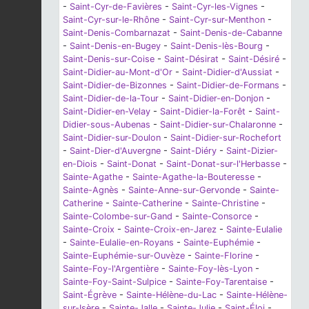
-
Saint-Cyr-de-Favières
-
Saint-Cyr-les-Vignes
-
Saint-Cyr-sur-le-Rhône
-
Saint-Cyr-sur-Menthon
-
Saint-Denis-Combarnazat
-
Saint-Denis-de-Cabanne
-
Saint-Denis-en-Bugey
-
Saint-Denis-lès-Bourg
-
Saint-Denis-sur-Coise
-
Saint-Désirat
-
Saint-Désiré
-
Saint-Didier-au-Mont-d'Or
-
Saint-Didier-d'Aussiat
-
Saint-Didier-de-Bizonnes
-
Saint-Didier-de-Formans
-
Saint-Didier-de-la-Tour
-
Saint-Didier-en-Donjon
-
Saint-Didier-en-Velay
-
Saint-Didier-la-Forêt
-
Saint-
Didier-sous-Aubenas
-
Saint-Didier-sur-Chalaronne
-
Saint-Didier-sur-Doulon
-
Saint-Didier-sur-Rochefort
-
Saint-Dier-d'Auvergne
-
Saint-Diéry
-
Saint-Dizier-
en-Diois
-
Saint-Donat
-
Saint-Donat-sur-l'Herbasse
-
Sainte-Agathe
-
Sainte-Agathe-la-Bouteresse
-
Sainte-Agnès
-
Sainte-Anne-sur-Gervonde
-
Sainte-
Catherine
-
Sainte-Catherine
-
Sainte-Christine
-
Sainte-Colombe-sur-Gand
-
Sainte-Consorce
-
Sainte-Croix
-
Sainte-Croix-en-Jarez
-
Sainte-Eulalie
-
Sainte-Eulalie-en-Royans
-
Sainte-Euphémie
-
Sainte-Euphémie-sur-Ouvèze
-
Sainte-Florine
-
Sainte-Foy-l'Argentière
-
Sainte-Foy-lès-Lyon
-
Sainte-Foy-Saint-Sulpice
-
Sainte-Foy-Tarentaise
-
Saint-Égrève
-
Sainte-Hélène-du-Lac
-
Sainte-Hélène-
sur-Isère
-
Sainte-Jalle
-
Sainte-Julie
-
Saint-Éloi
-