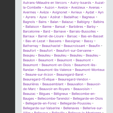
Autrans-Méaudre en Vercors
-
Autry-Issards
-
Auzat-
la-Combelle
-
Auzon
-
Aveize
-
Aveizieux
-
Avenas
-
Avermes
-
Avèze
-
Avignonet
-
Avrieux
-
Aydat
-
Ayn
-
Ayrens
-
Ayse
-
Azérat
-
Badailhac
-
Bagneux
-
Bagnols
-
Bains
-
Balan
-
Balazuc
-
Balbigny
-
Balbins
-
Ballaison
-
Banne
-
Bansat
-
Barbières
-
Barby
-
Barcelonne
-
Bard
-
Barnave
-
Barrais-Bussolles
-
Barraux
-
Barret-de-Lioure
-
Barsac
-
Bas-en-Basset
-
Bas-et-Lezat
-
Bassens
-
Bassignac
-
Bassy
-
Bathernay
-
Beauchastel
-
Beaucroissant
-
Beaufin
-
Beaufort
-
Beaufort
-
Beaufort-sur-Gervanne
-
Beaujeu
-
Beaulieu
-
Beaulieu
-
Beaulieu
-
Beaulieu
-
Beaulon
-
Beaumont
-
Beaumont
-
Beaumont
-
Beaumont
-
Beaumont-en-Diois
-
Beaumont-lès-
Randan
-
Beaumont-lès-Valence
-
Beaumont-Monteux
-
Beaune-sur-Arzon
-
Beauregard-Baret
-
Beauregard-l'Évêque
-
Beauregard-Vendon
-
Beaurières
-
Beausemblant
-
Beauvallon
-
Beauvoir-
de-Marc
-
Beauvoir-en-Royans
-
Beauvoisin
-
Beauzac
-
Bègues
-
Béligneux
-
Bellecombe-en-
Bauges
-
Bellecombe-Tarendol
-
Bellegarde-en-Diois
-
Bellegarde-en-Forez
-
Bellegarde-Poussieu
-
Bellegarde-sur-Valserine
-
Bellenaves
-
Bellerive-sur-
Allier
-
Bellevaux
-
Belleville
-
Bellevue-la-Montagne
-