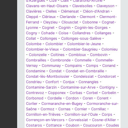
d'Azergues
-
Cize
-
Claix
-
Clarafond-Arcine
-
Clavans-en-Haut-Oisans
-
Claveisolles
-
Claveyson
-
Clavières
-
Clelles
-
Clémensat
-
Cléon-d'Andran
-
Cleppé
-
Clérieux
-
Clerlande
-
Clermont
-
Clermont-
Ferrand
-
Cleyzieu
-
Cliousclat
-
Cobonne
-
Cognat-
Lyonne
-
Cognet
-
Cognin
-
Cognin-les-Gorges
-
Cogny
-
Cohade
-
Coise
-
Collandres
-
Collanges
-
Collat
-
Collonges
-
Collonges-sous-Salève
-
Colombe
-
Colombier
-
Colombier-le-Jeune
-
Colombier-le-Vieux
-
Colombier-Saugnieu
-
Colomieu
-
Colonzelle
-
Coltines
-
Combloux
-
Combovin
-
Combrailles
-
Combronde
-
Commelle
-
Commelle-
Vernay
-
Communay
-
Compains
-
Comps
-
Conand
-
Condamine
-
Condat
-
Condat-en-Combraille
-
Condat-lès-Montboissier
-
Condeissiat
-
Condorcet
-
Condrieu
-
Confort
-
Conjux
-
Connangles
-
Contamine-Sarzin
-
Contamine-sur-Arve
-
Contigny
-
Contrevoz
-
Copponex
-
Corbas
-
Corbel
-
Corbelin
-
Corbonod
-
Cordelle
-
Cordon
-
Coren
-
Corent
-
Corlier
-
Cormaranche-en-Bugey
-
Cormoranche-sur-
Saône
-
Cormoz
-
Cornas
-
Cornier
-
Cornillac
-
Cornillon-en-Trièves
-
Cornillon-sur-l'Oule
-
Corps
-
Corrençon-en-Vercors
-
Corveissiat
-
Cosne-d'Allier
-
Costaros
-
Cottance
-
Coubon
-
Coucouron
-
Coudes