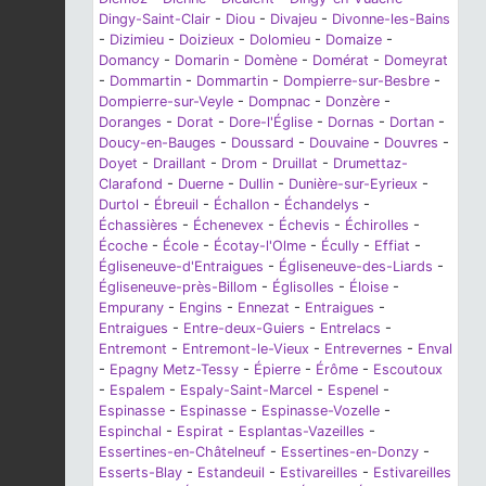
Dingy-Saint-Clair
-
Diou
-
Divajeu
-
Divonne-les-Bains
-
Dizimieu
-
Doizieux
-
Dolomieu
-
Domaize
-
Domancy
-
Domarin
-
Domène
-
Domérat
-
Domeyrat
-
Dommartin
-
Dommartin
-
Dompierre-sur-Besbre
-
Dompierre-sur-Veyle
-
Dompnac
-
Donzère
-
Doranges
-
Dorat
-
Dore-l'Église
-
Dornas
-
Dortan
-
Doucy-en-Bauges
-
Doussard
-
Douvaine
-
Douvres
-
Doyet
-
Draillant
-
Drom
-
Druillat
-
Drumettaz-
Clarafond
-
Duerne
-
Dullin
-
Dunière-sur-Eyrieux
-
Durtol
-
Ébreuil
-
Échallon
-
Échandelys
-
Échassières
-
Échenevex
-
Échevis
-
Échirolles
-
Écoche
-
École
-
Écotay-l'Olme
-
Écully
-
Effiat
-
Égliseneuve-d'Entraigues
-
Égliseneuve-des-Liards
-
Égliseneuve-près-Billom
-
Églisolles
-
Éloise
-
Empurany
-
Engins
-
Ennezat
-
Entraigues
-
Entraigues
-
Entre-deux-Guiers
-
Entrelacs
-
Entremont
-
Entremont-le-Vieux
-
Entrevernes
-
Enval
-
Epagny Metz-Tessy
-
Épierre
-
Érôme
-
Escoutoux
-
Espalem
-
Espaly-Saint-Marcel
-
Espenel
-
Espinasse
-
Espinasse
-
Espinasse-Vozelle
-
Espinchal
-
Espirat
-
Esplantas-Vazeilles
-
Essertines-en-Châtelneuf
-
Essertines-en-Donzy
-
Esserts-Blay
-
Estandeuil
-
Estivareilles
-
Estivareilles