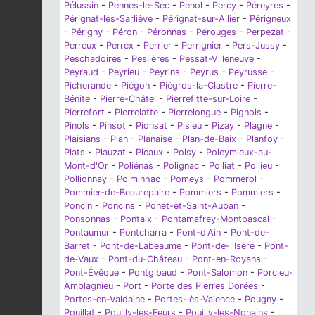
Pélussin
-
Pennes-le-Sec
-
Penol
-
Percy
-
Péreyres
-
Pérignat-lès-Sarliève
-
Pérignat-sur-Allier
-
Périgneux
-
Périgny
-
Péron
-
Péronnas
-
Pérouges
-
Perpezat
-
Perreux
-
Perrex
-
Perrier
-
Perrignier
-
Pers-Jussy
-
Peschadoires
-
Peslières
-
Pessat-Villeneuve
-
Peyraud
-
Peyrieu
-
Peyrins
-
Peyrus
-
Peyrusse
-
Picherande
-
Piégon
-
Piégros-la-Clastre
-
Pierre-
Bénite
-
Pierre-Châtel
-
Pierrefitte-sur-Loire
-
Pierrefort
-
Pierrelatte
-
Pierrelongue
-
Pignols
-
Pinols
-
Pinsot
-
Pionsat
-
Pisieu
-
Pizay
-
Plagne
-
Plaisians
-
Plan
-
Planaise
-
Plan-de-Baix
-
Planfoy
-
Plats
-
Plauzat
-
Pleaux
-
Poisy
-
Poleymieux-au-
Mont-d'Or
-
Poliénas
-
Polignac
-
Polliat
-
Pollieu
-
Pollionnay
-
Polminhac
-
Pomeys
-
Pommerol
-
Pommier-de-Beaurepaire
-
Pommiers
-
Pommiers
-
Poncin
-
Poncins
-
Ponet-et-Saint-Auban
-
Ponsonnas
-
Pontaix
-
Pontamafrey-Montpascal
-
Pontaumur
-
Pontcharra
-
Pont-d'Ain
-
Pont-de-
Barret
-
Pont-de-Labeaume
-
Pont-de-l'Isère
-
Pont-
de-Vaux
-
Pont-du-Château
-
Pont-en-Royans
-
Pont-Évêque
-
Pontgibaud
-
Pont-Salomon
-
Porcieu-
Amblagnieu
-
Port
-
Porte des Pierres Dorées
-
Portes-en-Valdaine
-
Portes-lès-Valence
-
Pougny
-
Pouillat
-
Pouilly-lès-Feurs
-
Pouilly-les-Nonains
-