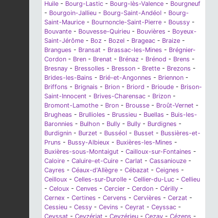
Huile
-
Bourg-Lastic
-
Bourg-lès-Valence
-
Bourgneuf
-
Bourgoin-Jallieu
-
Bourg-Saint-Andéol
-
Bourg-
Saint-Maurice
-
Bournoncle-Saint-Pierre
-
Boussy
-
Bouvante
-
Bouvesse-Quirieu
-
Bouvières
-
Boyeux-
Saint-Jérôme
-
Boz
-
Bozel
-
Brageac
-
Braize
-
Brangues
-
Bransat
-
Brassac-les-Mines
-
Brégnier-
Cordon
-
Bren
-
Brenat
-
Brénaz
-
Brénod
-
Brens
-
Bresnay
-
Bressolles
-
Bresson
-
Brette
-
Brezons
-
Brides-les-Bains
-
Brié-et-Angonnes
-
Briennon
-
Briffons
-
Brignais
-
Brion
-
Briord
-
Brioude
-
Brison-
Saint-Innocent
-
Brives-Charensac
-
Brizon
-
Bromont-Lamothe
-
Bron
-
Brousse
-
Broût-Vernet
-
Brugheas
-
Brullioles
-
Brussieu
-
Buellas
-
Buis-les-
Baronnies
-
Bulhon
-
Bully
-
Bully
-
Burdignes
-
Burdignin
-
Burzet
-
Busséol
-
Busset
-
Bussières-et-
Pruns
-
Bussy-Albieux
-
Buxières-les-Mines
-
Buxières-sous-Montaigut
-
Cailloux-sur-Fontaines
-
Caloire
-
Caluire-et-Cuire
-
Carlat
-
Cassaniouze
-
Cayres
-
Céaux-d'Allègre
-
Cébazat
-
Ceignes
-
Ceilloux
-
Celles-sur-Durolle
-
Cellier-du-Luc
-
Cellieu
-
Celoux
-
Cenves
-
Cercier
-
Cerdon
-
Cérilly
-
Cernex
-
Certines
-
Cervens
-
Cervières
-
Cerzat
-
Cessieu
-
Cessy
-
Cevins
-
Ceyrat
-
Ceyssac
-
Ceyssat
-
Ceyzériat
-
Ceyzérieu
-
Cezay
-
Cézens
-