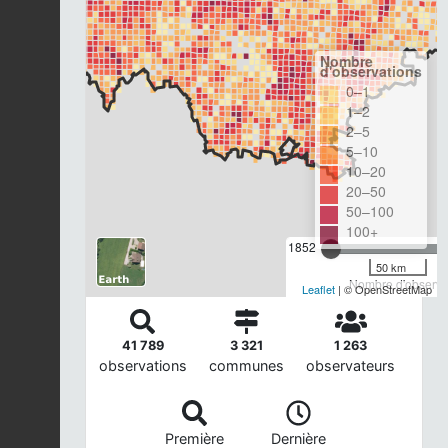
Nombre
d'observations
0–1
1–2
2–5
5–10
10–20
20–50
50–100
100+
1852
50 km
Nombre d'observat
Leaflet
| © OpenStreetMap
41 789
3 321
1 263
observations
communes
observateurs
Première
Dernière