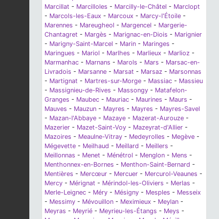
Marcillat
-
Marcilloles
-
Marcilly-le-Châtel
-
Marclopt
-
Marcols-les-Eaux
-
Marcoux
-
Marcy-l'Étoile
-
Marennes
-
Mareugheol
-
Margencel
-
Margerie-
Chantagret
-
Margès
-
Marignac-en-Diois
-
Marignier
-
Marigny-Saint-Marcel
-
Marin
-
Maringes
-
Maringues
-
Mariol
-
Marlhes
-
Marlieux
-
Marlioz
-
Marmanhac
-
Marnans
-
Marols
-
Mars
-
Marsac-en-
Livradois
-
Marsanne
-
Marsat
-
Marsaz
-
Marsonnas
-
Martignat
-
Martres-sur-Morge
-
Massiac
-
Massieu
-
Massignieu-de-Rives
-
Massongy
-
Matafelon-
Granges
-
Maubec
-
Mauriac
-
Maurines
-
Maurs
-
Mauves
-
Mauzun
-
Mayres
-
Mayres
-
Mayres-Savel
-
Mazan-l'Abbaye
-
Mazaye
-
Mazerat-Aurouze
-
Mazerier
-
Mazet-Saint-Voy
-
Mazeyrat-d'Allier
-
Mazoires
-
Meaulne-Vitray
-
Medeyrolles
-
Megève
-
Mégevette
-
Meilhaud
-
Meillard
-
Meillers
-
Meillonnas
-
Menet
-
Ménétrol
-
Menglon
-
Mens
-
Menthonnex-en-Bornes
-
Menthon-Saint-Bernard
-
Mentières
-
Mercœur
-
Mercuer
-
Mercurol-Veaunes
-
Mercy
-
Mérignat
-
Mérindol-les-Oliviers
-
Merlas
-
Merle-Leignec
-
Méry
-
Mésigny
-
Mesples
-
Messeix
-
Messimy
-
Mévouillon
-
Meximieux
-
Meylan
-
Meyras
-
Meyrié
-
Meyrieu-les-Étangs
-
Meys
-