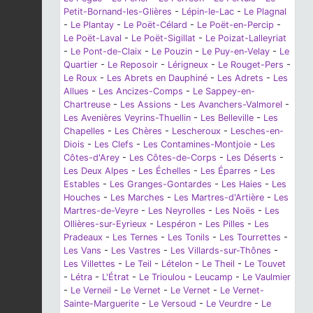
Petit-Bornand-les-Glières
-
Lépin-le-Lac
-
Le Plagnal
-
Le Plantay
-
Le Poët-Célard
-
Le Poët-en-Percip
-
Le Poët-Laval
-
Le Poët-Sigillat
-
Le Poizat-Lalleyriat
-
Le Pont-de-Claix
-
Le Pouzin
-
Le Puy-en-Velay
-
Le
Quartier
-
Le Reposoir
-
Lérigneux
-
Le Rouget-Pers
-
Le Roux
-
Les Abrets en Dauphiné
-
Les Adrets
-
Les
Allues
-
Les Ancizes-Comps
-
Le Sappey-en-
Chartreuse
-
Les Assions
-
Les Avanchers-Valmorel
-
Les Avenières Veyrins-Thuellin
-
Les Belleville
-
Les
Chapelles
-
Les Chères
-
Lescheroux
-
Lesches-en-
Diois
-
Les Clefs
-
Les Contamines-Montjoie
-
Les
Côtes-d'Arey
-
Les Côtes-de-Corps
-
Les Déserts
-
Les Deux Alpes
-
Les Échelles
-
Les Éparres
-
Les
Estables
-
Les Granges-Gontardes
-
Les Haies
-
Les
Houches
-
Les Marches
-
Les Martres-d'Artière
-
Les
Martres-de-Veyre
-
Les Neyrolles
-
Les Noës
-
Les
Ollières-sur-Eyrieux
-
Lespéron
-
Les Pilles
-
Les
Pradeaux
-
Les Ternes
-
Les Tonils
-
Les Tourrettes
-
Les Vans
-
Les Vastres
-
Les Villards-sur-Thônes
-
Les Villettes
-
Le Teil
-
Lételon
-
Le Theil
-
Le Touvet
-
Létra
-
L'Étrat
-
Le Trioulou
-
Leucamp
-
Le Vaulmier
-
Le Verneil
-
Le Vernet
-
Le Vernet
-
Le Vernet-
Sainte-Marguerite
-
Le Versoud
-
Le Veurdre
-
Le