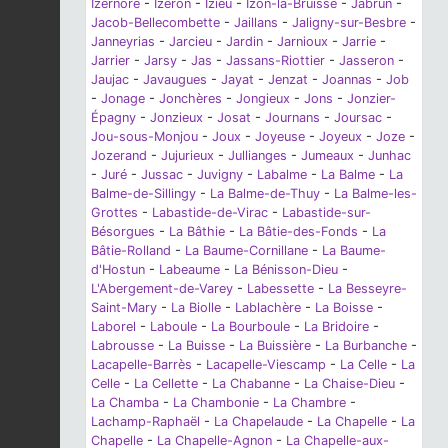
Izernore
-
Izeron
-
Izieu
-
Izon-la-Bruisse
-
Jabrun
-
Jacob-Bellecombette
-
Jaillans
-
Jaligny-sur-Besbre
-
Janneyrias
-
Jarcieu
-
Jardin
-
Jarnioux
-
Jarrie
-
Jarrier
-
Jarsy
-
Jas
-
Jassans-Riottier
-
Jasseron
-
Jaujac
-
Javaugues
-
Jayat
-
Jenzat
-
Joannas
-
Job
-
Jonage
-
Jonchères
-
Jongieux
-
Jons
-
Jonzier-
Épagny
-
Jonzieux
-
Josat
-
Journans
-
Joursac
-
Jou-sous-Monjou
-
Joux
-
Joyeuse
-
Joyeux
-
Joze
-
Jozerand
-
Jujurieux
-
Jullianges
-
Jumeaux
-
Junhac
-
Juré
-
Jussac
-
Juvigny
-
Labalme
-
La Balme
-
La
Balme-de-Sillingy
-
La Balme-de-Thuy
-
La Balme-les-
Grottes
-
Labastide-de-Virac
-
Labastide-sur-
Bésorgues
-
La Bâthie
-
La Bâtie-des-Fonds
-
La
Bâtie-Rolland
-
La Baume-Cornillane
-
La Baume-
d'Hostun
-
Labeaume
-
La Bénisson-Dieu
-
L'Abergement-de-Varey
-
Labessette
-
La Besseyre-
Saint-Mary
-
La Biolle
-
Lablachère
-
La Boisse
-
Laborel
-
Laboule
-
La Bourboule
-
La Bridoire
-
Labrousse
-
La Buisse
-
La Buissière
-
La Burbanche
-
Lacapelle-Barrès
-
Lacapelle-Viescamp
-
La Celle
-
La
Celle
-
La Cellette
-
La Chabanne
-
La Chaise-Dieu
-
La Chamba
-
La Chambonie
-
La Chambre
-
Lachamp-Raphaël
-
La Chapelaude
-
La Chapelle
-
La
Chapelle
-
La Chapelle-Agnon
-
La Chapelle-aux-