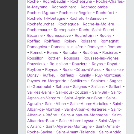
Roche
-
Rochebaudin
-
Rochebrune
-
Roche-Charles-
la-Mayrand
-
Rochechinard
-
Rochecolombe
-
Roche-d'Agoux
-
Roche-en-Régnier
-
Rochefort
-
Rochefort-Montagne
-
Rochefort-Samson
-
Rochefourchat
-
Rochegude
-
Roche-la-Molière
-
Rochemaure
-
Rochepaule
-
Roche-Saint-Secret-
Béconne
-
Rochessauve
-
Rochetoirin
-
Rocles
-
Roffiac
-
Roiffieux
-
Roisey
-
Roissard
-
Romagnat
-
Romagnieu
-
Romans-sur-Isère
-
Romeyer
-
Rompon
-
Ronnet
-
Ronno
-
Rontalon
-
Rosières
-
Rosières
-
Rossillon
-
Rottier
-
Roussas
-
Rousset-les-Vignes
-
Roussieux
-
Roussillon
-
Rouziers
-
Royas
-
Royat
-
Roybon
-
Roynac
-
Rozier-Côtes-d'Aurec
-
Rozier-en-
Donzy
-
Ruffieu
-
Ruffieux
-
Rumilly
-
Ruy-Montceau
-
Ruynes-en-Margeride
-
Sablières
-
Sablons
-
Sagnes-
et-Goudoulet
-
Sahune
-
Saignes
-
Saillans
-
Saillant
-
Sail-les-Bains
-
Sail-sous-Couzan
-
Sain-Bel
-
Saint-
Agnan-en-Vercors
-
Saint-Agnin-sur-Bion
-
Saint-
Agoulin
-
Saint-Alban
-
Saint-Alban-Auriolles
-
Saint-
Alban-de-Montbel
-
Saint-Alban-d'Hurtières
-
Saint-
Alban-du-Rhône
-
Saint-Alban-en-Montagne
-
Saint-
Alban-les-Eaux
-
Saint-Alban-Leysse
-
Saint-Alyre-
d'Arlanc
-
Saint-Alyre-ès-Montagne
-
Saint-Amant-
Roche-Savine
-
Saint-Amant-Tallende
-
Saint-Andéol