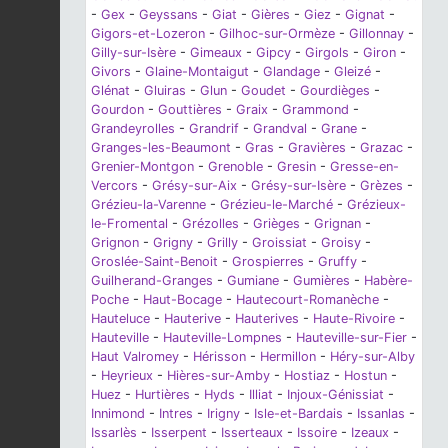
-
Gex
-
Geyssans
-
Giat
-
Gières
-
Giez
-
Gignat
-
Gigors-et-Lozeron
-
Gilhoc-sur-Ormèze
-
Gillonnay
-
Gilly-sur-Isère
-
Gimeaux
-
Gipcy
-
Girgols
-
Giron
-
Givors
-
Glaine-Montaigut
-
Glandage
-
Gleizé
-
Glénat
-
Gluiras
-
Glun
-
Goudet
-
Gourdièges
-
Gourdon
-
Gouttières
-
Graix
-
Grammond
-
Grandeyrolles
-
Grandrif
-
Grandval
-
Grane
-
Granges-les-Beaumont
-
Gras
-
Gravières
-
Grazac
-
Grenier-Montgon
-
Grenoble
-
Gresin
-
Gresse-en-
Vercors
-
Grésy-sur-Aix
-
Grésy-sur-Isère
-
Grèzes
-
Grézieu-la-Varenne
-
Grézieu-le-Marché
-
Grézieux-
le-Fromental
-
Grézolles
-
Grièges
-
Grignan
-
Grignon
-
Grigny
-
Grilly
-
Groissiat
-
Groisy
-
Groslée-Saint-Benoit
-
Grospierres
-
Gruffy
-
Guilherand-Granges
-
Gumiane
-
Gumières
-
Habère-
Poche
-
Haut-Bocage
-
Hautecourt-Romanèche
-
Hauteluce
-
Hauterive
-
Hauterives
-
Haute-Rivoire
-
Hauteville
-
Hauteville-Lompnes
-
Hauteville-sur-Fier
-
Haut Valromey
-
Hérisson
-
Hermillon
-
Héry-sur-Alby
-
Heyrieux
-
Hières-sur-Amby
-
Hostiaz
-
Hostun
-
Huez
-
Hurtières
-
Hyds
-
Illiat
-
Injoux-Génissiat
-
Innimond
-
Intres
-
Irigny
-
Isle-et-Bardais
-
Issanlas
-
Issarlès
-
Isserpent
-
Isserteaux
-
Issoire
-
Izeaux
-