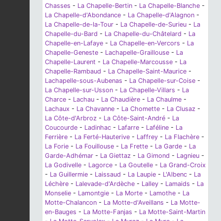
Chasses
-
La Chapelle-Bertin
-
La Chapelle-Blanche
-
La Chapelle-d'Abondance
-
La Chapelle-d'Alagnon
-
La Chapelle-de-la-Tour
-
La Chapelle-de-Surieu
-
La
Chapelle-du-Bard
-
La Chapelle-du-Châtelard
-
La
Chapelle-en-Lafaye
-
La Chapelle-en-Vercors
-
La
Chapelle-Geneste
-
Lachapelle-Graillouse
-
La
Chapelle-Laurent
-
La Chapelle-Marcousse
-
La
Chapelle-Rambaud
-
La Chapelle-Saint-Maurice
-
Lachapelle-sous-Aubenas
-
La Chapelle-sur-Coise
-
La Chapelle-sur-Usson
-
La Chapelle-Villars
-
La
Charce
-
Lachau
-
La Chaudière
-
La Chaulme
-
Lachaux
-
La Chavanne
-
La Chomette
-
La Clusaz
-
La Côte-d'Arbroz
-
La Côte-Saint-André
-
La
Coucourde
-
Ladinhac
-
Lafarre
-
Laféline
-
La
Ferrière
-
La Ferté-Hauterive
-
Laffrey
-
La Flachère
-
La Forie
-
La Fouillouse
-
La Frette
-
La Garde
-
La
Garde-Adhémar
-
La Giettaz
-
La Gimond
-
Lagnieu
-
La Godivelle
-
Lagorce
-
La Goutelle
-
La Grand-Croix
-
La Guillermie
-
Laissaud
-
La Laupie
-
L'Albenc
-
La
Léchère
-
Lalevade-d'Ardèche
-
Lalley
-
Lamaids
-
La
Monselie
-
Lamontgie
-
La Morte
-
Lamothe
-
La
Motte-Chalancon
-
La Motte-d'Aveillans
-
La Motte-
en-Bauges
-
La Motte-Fanjas
-
La Motte-Saint-Martin