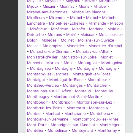
Meysse
-
Meyssiez
-
Meyzieu
-
Mezel
-
Mézilhac
-
Mijoux
-
Minzier
-
Mionnay
-
Mions
-
Mirabel
-
Mirabel-aux-Baronnies
-
Mirabel-et-Blacons
-
Mirefleurs
-
Miremont
-
Miribel
-
Miribel
-
Miribel-
Lanchâtre
-
Miribel-les-Échelles
-
Mirmande
-
Miscon
-
Misérieux
-
Mizérieux
-
Mizoën
-
Modane
-
Moidieu-
Détourbe
-
Moirans
-
Moiré
-
Moissat
-
Moissieu-sur-
Dolon
-
Molèdes
-
Molinet
-
Mollans-sur-Ouvèze
-
Molles
-
Molompize
-
Monestier
-
Monestier-d'Ambel
-
Monestier-de-Clermont
-
Monétay-sur-Allier
-
Monistrol-d'Allier
-
Monistrol-sur-Loire
-
Monlet
-
Monnetier-Mornex
-
Mons
-
Montagnat
-
Montagnieu
-
Montagnieu
-
Montagny
-
Montagny
-
Montagny
-
Montagny-les-Lanches
-
Montaiguët-en-Forez
-
Montaigut
-
Montaigut-le-Blanc
-
Montailleur
-
Montalieu-Vercieu
-
Montanges
-
Montarcher
-
Montauban-sur-l'Ouvèze
-
Montaud
-
Montaulieu
-
Montbeugny
-
Montbonnot-Saint-Martin
-
Montboudif
-
Montbrison
-
Montbrison-sur-Lez
-
Montbrun-les-Bains
-
Montcarra
-
Montceaux
-
Montcel
-
Montcet
-
Montchamp
-
Montchenu
-
Montclar-sur-Gervanne
-
Montcombroux-les-Mines
-
Mont-Dore
-
Monteignet-sur-l'Andelot
-
Montéléger
-
Montélier
-
Montélimar
-
Monteynard
-
Montfermy
-