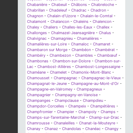
Chabanière
-
Chabeuil
-
Châbons
-
Chabreloche
-
Chabrillan
-
Chadeleuf
-
Chadrac
-
Chadron
-
Chagnon
-
Chalain-d'Uzore
-
Chalain-le-Comtal
-
Chalamont
-
Chalancon
-
Chaleins
-
Chalencon
-
Chaley
-
Chaliers
-
Challes-les-Eaux
-
Challex
-
Challonges
-
Chalmazel-Jeansagnière
-
Chalus
-
Chalvignac
-
Chamagnieu
-
Chamalières
-
Chamalières-sur-Loire
-
Chamaloc
-
Chamaret
-
Chambaron sur Morge
-
Chambéon
-
Chambérat
-
Chambéry
-
Chambezon
-
Chambles
-
Chambœuf
-
Chambonas
-
Chambon-sur-Dolore
-
Chambon-sur-
Lac
-
Chambost-Allières
-
Chambost-Longessaigne
-
Chaméane
-
Chamelet
-
Chamonix-Mont-Blanc
-
Chamousset
-
Champagnac
-
Champagnac-le-Vieux
-
Champagnat-le-Jeune
-
Champagne-au-Mont-d'Or
-
Champagne-en-Valromey
-
Champagneux
-
Champagnier
-
Champagny-en-Vanoise
-
Champanges
-
Champclause
-
Champdieu
-
Champdor-Corcelles
-
Champeix
-
Champétières
-
Champfromier
-
Champier
-
Champoly
-
Champs
-
Champs-sur-Tarentaine-Marchal
-
Champ-sur-Drac
-
Chamrousse
-
Chanaleilles
-
Chanat-la-Mouteyre
-
Chanay
-
Chanaz
-
Chandolas
-
Chanéac
-
Changy
-