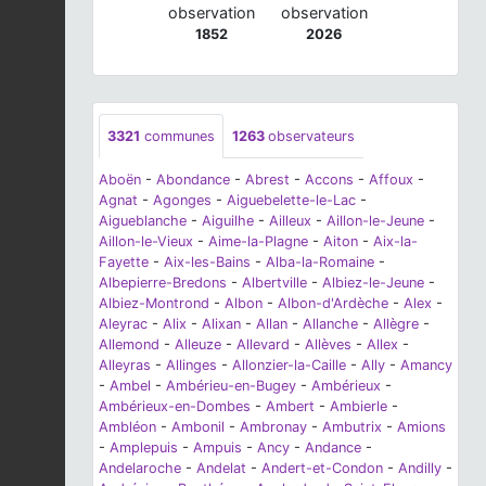
observation
observation
1852
2026
3321
communes
1263
observateurs
Aboën
-
Abondance
-
Abrest
-
Accons
-
Affoux
-
Agnat
-
Agonges
-
Aiguebelette-le-Lac
-
Aigueblanche
-
Aiguilhe
-
Ailleux
-
Aillon-le-Jeune
-
Aillon-le-Vieux
-
Aime-la-Plagne
-
Aiton
-
Aix-la-
Fayette
-
Aix-les-Bains
-
Alba-la-Romaine
-
Albepierre-Bredons
-
Albertville
-
Albiez-le-Jeune
-
Albiez-Montrond
-
Albon
-
Albon-d'Ardèche
-
Alex
-
Aleyrac
-
Alix
-
Alixan
-
Allan
-
Allanche
-
Allègre
-
Allemond
-
Alleuze
-
Allevard
-
Allèves
-
Allex
-
Alleyras
-
Allinges
-
Allonzier-la-Caille
-
Ally
-
Amancy
-
Ambel
-
Ambérieu-en-Bugey
-
Ambérieux
-
Ambérieux-en-Dombes
-
Ambert
-
Ambierle
-
Ambléon
-
Ambonil
-
Ambronay
-
Ambutrix
-
Amions
-
Amplepuis
-
Ampuis
-
Ancy
-
Andance
-
Andelaroche
-
Andelat
-
Andert-et-Condon
-
Andilly
-