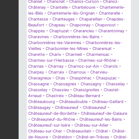
Chaniat
-
Chanonat
-
Chanos-Curson
-
Chanoz-
Châtenay
-
Chantelle
-
Chantelouve
-
Chantemerle-
les-Blés
-
Chantemerle-lès-Grignan
-
Chanterelle
-
Chantesse
-
Chanteuges
-
Chapareillan
-
Chapdes-
Beaufort
-
Chapeau
-
Chaponnay
-
Chaponost
-
Chappes
-
Chaptuzat
-
Charancieu
-
Charantonnay
-
Charavines
-
Charbonnières-les-Bains
-
Charbonnières-les-Varennes
-
Charbonnières-les-
Vieilles
-
Charbonnier-les-Mines
-
Charensat
-
Charette
-
Charix
-
Charmeil
-
Charmensac
-
Charmes-sur-l'Herbasse
-
Charmes-sur-Rhône
-
Charnas
-
Charnay
-
Charnoz-sur-Ain
-
Charols
-
Charpey
-
Charraix
-
Charroux
-
Charvieu-
Chavagneux
-
Chas
-
Chaspinhac
-
Chaspuzac
-
Chassagne
-
Chassagnes
-
Chassagny
-
Chasselay
-
Chasselay
-
Chassieu
-
Chassignolles
-
Chastel-
Arnaud
-
Chastreix
-
Château-Bernard
-
Châteaubourg
-
Châteaudouble
-
Château-Gaillard
-
Châteaugay
-
Châteauneuf
-
Châteauneuf
-
Châteauneuf-de-Bordette
-
Châteauneuf-de-Galaure
-
Châteauneuf-du-Rhône
-
Châteauneuf-les-Bains
-
Châteauneuf-sur-Isère
-
Château-sur-Allier
-
Château-sur-Cher
-
Châteauvilain
-
Châtel
-
Châtel-
de-Neuvre
-
Châteldon
-
Châtel-en-Trièves
-
Châtel-