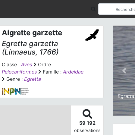
Aigrette garzette
Egretta garzetta
(Linnaeus, 1766)
Classe :
Aves
Ordre :
Pelecaniformes
Famille :
Ardeidae
Prev
Genre :
Egretta
Egretta
59 192
observations