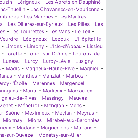
ouzin
-
Lérigneux
-
Les Abrets en Dauphiné
ns-Thuellin
-
Les Chavannes-en-Maurienne
-
ontardes
-
Les Marches
-
Les Martres-
es
-
Les Ollières-sur-Eyrieux
-
Les Pilles
-
Les
nes
-
Les Tourrettes
-
Les Vans
-
Le Teil
-
 Veurdre
-
Lézigneux
-
Lezoux
-
L'Hôpital-le-
-
Limons
-
Limony
-
L'Isle-d'Abeau
-
Lissieu
-
Lorette
-
Loriol-sur-Drôme
-
Louroux-de-
-
Luneau
-
Lurcy
-
Lurcy-Lévis
-
Lusigny
-
s
-
Madic
-
Magneux-Haute-Rive
-
Magnieu
-
anas
-
Manthes
-
Manziat
-
Marboz
-
rcy-l'Étoile
-
Marennes
-
Margencel
-
ringues
-
Mariol
-
Marlieux
-
Marsac-en-
ignieu-de-Rives
-
Massingy
-
Mauves
-
Menet
-
Ménétrol
-
Menglon
-
Mens
-
ur-Saône
-
Meximieux
-
Meylan
-
Meyras
-
-
Mionnay
-
Mions
-
Mirabel-aux-Baronnies
-
rieux
-
Modane
-
Mogneneins
-
Moirans
-
ns-sur-Ouvèze
-
Monétay-sur-Allier
-