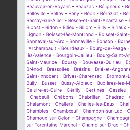
Beauvoir-en-Royans
-
Beauzac
-
Béligneux
-
Be
Belleville
-
Belley
-
Bény
-
Béon
-
Béréziat
-
Ber
Bessay-sur-Allier
-
Besse-et-Saint-Anastaise
-
Bibost
-
Bidon
-
Bilieu
-
Billom
-
Billy
-
Birieux
Lignon
-
Boisset-lès-Montrond
-
Boisset-Saint-
Bonneval-sur-Arc
-
Bonneville
-
Bonson
-
Born
l'Archambault
-
Bourdeaux
-
Bourg-de-Péage
lès-Valence
-
Bourgoin-Jallieu
-
Bourg-Saint-A
Saint-Maurice
-
Boussy
-
Bouvesse-Quirieu
-
B
Brénod
-
Bressolles
-
Brézins
-
Brié-et-Angonn
Saint-Innocent
-
Brives-Charensac
-
Bromont-
Bully
-
Busset
-
Bussy-Albieux
-
Buxières-les-M
Caluire-et-Cuire
-
Cérilly
-
Certines
-
Cessieu
-
Chabeuil
-
Châbons
-
Chabrillan
-
Chadrac
-
Chalamont
-
Chaliers
-
Challes-les-Eaux
-
Chal
Chambles
-
Chambœuf
-
Chambon-sur-Lac
-
C
Chamoux-sur-Gelon
-
Champagne
-
Champagn
sur-Tarentaine-Marchal
-
Champ-sur-Drac
-
Ch