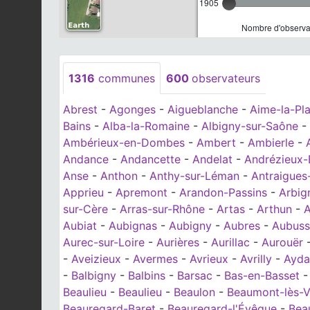
1905
Nombre d'observat
1316
communes
600
observateurs
Abrest
-
Agonges
-
Aigueblanche
-
Aime-la-Pl
Bains
-
Alba-la-Romaine
-
Albigny-sur-Saône
-
Ambérieux-en-Dombes
-
Ambert
-
Ambierle
-
Andance
-
Andancette
-
Andelat
-
Andrézieux-
Anse
-
Anthon
-
Anthy-sur-Léman
-
Antraigues
Apprieu
-
Apremont
-
Arandon-Passins
-
Arbig
sur-Cère
-
Arras-sur-Rhône
-
Artas
-
Arthun
-
A
Aubiat
-
Aubignas
-
Aubigny
-
Aubres
-
Aubuss
Aurec-sur-Loire
-
Aurières
-
Aurillac
-
Aurouër
-
Aveizieux
-
Avermes
-
Avrieux
-
Avrilly
-
Ayda
-
Balbigny
-
Balbins
-
Barsac
-
Bas-en-Basset
Beaulieu
-
Beaulieu
-
Beaulon
-
Beaumont-lès-V
Beauregard-Baret
-
Beauregard-l'Évêque
-
Bea