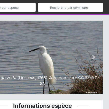
ious
Next
 garzetta
(Linnaeus, 1766) © A. Horellou - CC BY-NC-
SA
Informations espèce