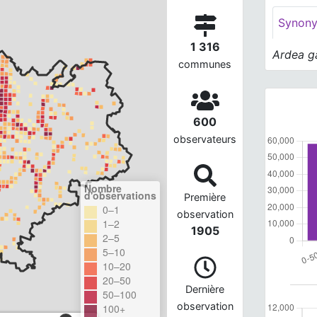
Synon
1 316
Ardea g
communes
600
observateurs
Nombre
d'observations
Première
0–1
observation
1–2
1905
2–5
5–10
10–20
20–50
Dernière
50–100
observation
100+