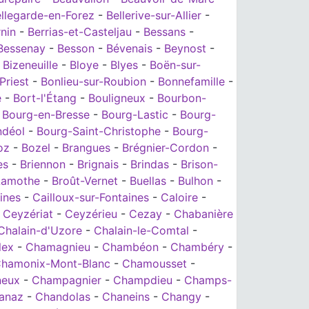
llegarde-en-Forez
-
Bellerive-sur-Allier
-
nin
-
Berrias-et-Casteljau
-
Bessans
-
Bessenay
-
Besson
-
Bévenais
-
Beynost
-
-
Bizeneuille
-
Bloye
-
Blyes
-
Boën-sur-
Priest
-
Bonlieu-sur-Roubion
-
Bonnefamille
-
e
-
Bort-l'Étang
-
Bouligneux
-
Bourbon-
-
Bourg-en-Bresse
-
Bourg-Lastic
-
Bourg-
ndéol
-
Bourg-Saint-Christophe
-
Bourg-
oz
-
Bozel
-
Brangues
-
Brégnier-Cordon
-
es
-
Briennon
-
Brignais
-
Brindas
-
Brison-
Lamothe
-
Broût-Vernet
-
Buellas
-
Bulhon
-
ines
-
Cailloux-sur-Fontaines
-
Caloire
-
-
Ceyzériat
-
Ceyzérieu
-
Cezay
-
Chabanière
Chalain-d'Uzore
-
Chalain-le-Comtal
-
lex
-
Chamagnieu
-
Chambéon
-
Chambéry
-
hamonix-Mont-Blanc
-
Chamousset
-
eux
-
Champagnier
-
Champdieu
-
Champs-
anaz
-
Chandolas
-
Chaneins
-
Changy
-