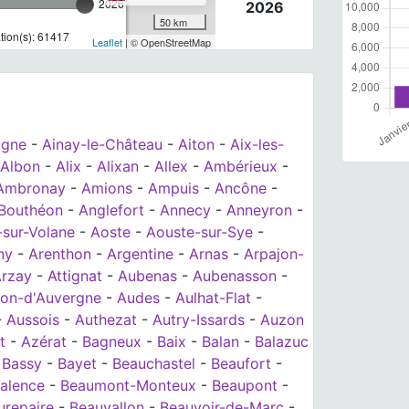
2026
2026
50 km
ion(s): 61417
Leaflet
| © OpenStreetMap
agne
-
Ainay-le-Château
-
Aiton
-
Aix-les-
Albon
-
Alix
-
Alixan
-
Allex
-
Ambérieux
-
Ambronay
-
Amions
-
Ampuis
-
Ancône
-
Bouthéon
-
Anglefort
-
Annecy
-
Anneyron
-
-sur-Volane
-
Aoste
-
Aouste-sur-Sye
-
ny
-
Arenthon
-
Argentine
-
Arnas
-
Arpajon-
rzay
-
Attignat
-
Aubenas
-
Aubenasson
-
on-d'Auvergne
-
Audes
-
Aulhat-Flat
-
-
Aussois
-
Authezat
-
Autry-Issards
-
Auzon
t
-
Azérat
-
Bagneux
-
Baix
-
Balan
-
Balazuc
-
Bassy
-
Bayet
-
Beauchastel
-
Beaufort
-
alence
-
Beaumont-Monteux
-
Beaupont
-
urepaire
-
Beauvallon
-
Beauvoir-de-Marc
-