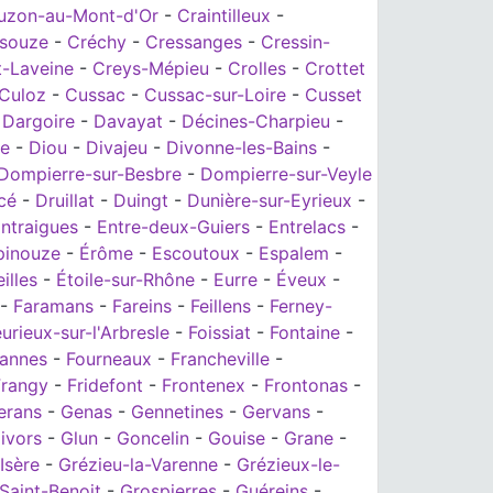
uzon-au-Mont-d'Or
-
Craintilleux
-
ssouze
-
Créchy
-
Cressanges
-
Cressin-
t-Laveine
-
Creys-Mépieu
-
Crolles
-
Crottet
Culoz
-
Cussac
-
Cussac-sur-Loire
-
Cusset
-
Dargoire
-
Davayat
-
Décines-Charpieu
-
ie
-
Diou
-
Divajeu
-
Divonne-les-Bains
-
Dompierre-sur-Besbre
-
Dompierre-sur-Veyle
cé
-
Druillat
-
Duingt
-
Dunière-sur-Eyrieux
-
ntraigues
-
Entre-deux-Guiers
-
Entrelacs
-
pinouze
-
Érôme
-
Escoutoux
-
Espalem
-
illes
-
Étoile-sur-Rhône
-
Eurre
-
Éveux
-
-
Faramans
-
Fareins
-
Feillens
-
Ferney-
eurieux-sur-l'Arbresle
-
Foissiat
-
Fontaine
-
tannes
-
Fourneaux
-
Francheville
-
Frangy
-
Fridefont
-
Frontenex
-
Frontonas
-
erans
-
Genas
-
Gennetines
-
Gervans
-
ivors
-
Glun
-
Goncelin
-
Gouise
-
Grane
-
Isère
-
Grézieu-la-Varenne
-
Grézieux-le-
Saint-Benoit
-
Grospierres
-
Guéreins
-