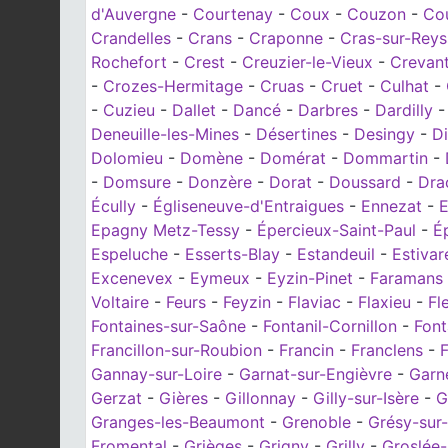
d'Auvergne
-
Courtenay
-
Coux
-
Couzon
-
Co
Crandelles
-
Crans
-
Craponne
-
Cras-sur-Rey
Rochefort
-
Crest
-
Creuzier-le-Vieux
-
Crevan
-
Crozes-Hermitage
-
Cruas
-
Cruet
-
Culhat
-
-
Cuzieu
-
Dallet
-
Dancé
-
Darbres
-
Dardilly
Deneuille-les-Mines
-
Désertines
-
Desingy
-
D
Dolomieu
-
Domène
-
Domérat
-
Dommartin
-
-
Domsure
-
Donzère
-
Dorat
-
Doussard
-
Dra
Écully
-
Égliseneuve-d'Entraigues
-
Ennezat
-
E
Epagny Metz-Tessy
-
Épercieux-Saint-Paul
-
É
Espeluche
-
Esserts-Blay
-
Estandeuil
-
Estivare
Excenevex
-
Eymeux
-
Eyzin-Pinet
-
Faramans
Voltaire
-
Feurs
-
Feyzin
-
Flaviac
-
Flaxieu
-
Fl
Fontaines-sur-Saône
-
Fontanil-Cornillon
-
Fon
Francillon-sur-Roubion
-
Francin
-
Franclens
-
Gannay-sur-Loire
-
Garnat-sur-Engièvre
-
Garn
Gerzat
-
Gières
-
Gillonnay
-
Gilly-sur-Isère
-
G
Granges-les-Beaumont
-
Grenoble
-
Grésy-sur-
Fromental
-
Grièges
-
Grigny
-
Grilly
-
Groslée-