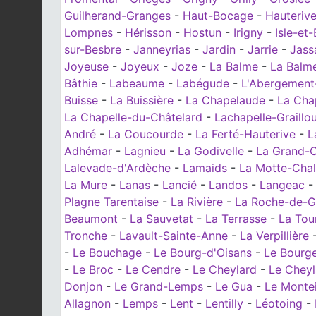
Guilherand-Granges
-
Haut-Bocage
-
Hauteriv
Lompnes
-
Hérisson
-
Hostun
-
Irigny
-
Isle-et
sur-Besbre
-
Janneyrias
-
Jardin
-
Jarrie
-
Jass
Joyeuse
-
Joyeux
-
Joze
-
La Balme
-
La Balme
Bâthie
-
Labeaume
-
Labégude
-
L'Abergement
Buisse
-
La Buissière
-
La Chapelaude
-
La Cha
La Chapelle-du-Châtelard
-
Lachapelle-Graillo
André
-
La Coucourde
-
La Ferté-Hauterive
-
L
Adhémar
-
Lagnieu
-
La Godivelle
-
La Grand-C
Lalevade-d'Ardèche
-
Lamaids
-
La Motte-Cha
La Mure
-
Lanas
-
Lancié
-
Landos
-
Langeac
Plagne Tarentaise
-
La Rivière
-
La Roche-de-G
Beaumont
-
La Sauvetat
-
La Terrasse
-
La Tou
Tronche
-
Lavault-Sainte-Anne
-
La Verpillière
-
Le Bouchage
-
Le Bourg-d'Oisans
-
Le Bourg
-
Le Broc
-
Le Cendre
-
Le Cheylard
-
Le Cheyl
Donjon
-
Le Grand-Lemps
-
Le Gua
-
Le Montei
Allagnon
-
Lemps
-
Lent
-
Lentilly
-
Léotoing
-