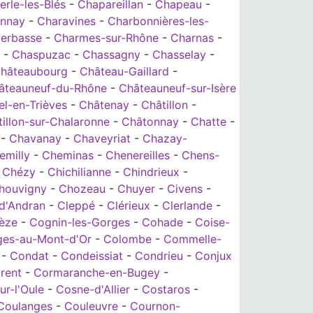
rle-les-Blés
-
Chapareillan
-
Chapeau
-
onnay
-
Charavines
-
Charbonnières-les-
Herbasse
-
Charmes-sur-Rhône
-
Charnas
-
-
Chaspuzac
-
Chassagny
-
Chasselay
-
hâteaubourg
-
Château-Gaillard
-
âteauneuf-du-Rhône
-
Châteauneuf-sur-Isère
el-en-Trièves
-
Châtenay
-
Châtillon
-
illon-sur-Chalaronne
-
Châtonnay
-
Chatte
-
-
Chavanay
-
Chaveyriat
-
Chazay-
emilly
-
Cheminas
-
Chenereilles
-
Chens-
-
Chézy
-
Chichilianne
-
Chindrieux
-
houvigny
-
Chozeau
-
Chuyer
-
Civens
-
d'Andran
-
Cleppé
-
Clérieux
-
Clerlande
-
rèze
-
Cognin-les-Gorges
-
Cohade
-
Coise-
ges-au-Mont-d'Or
-
Colombe
-
Commelle-
-
Condat
-
Condeissiat
-
Condrieu
-
Conjux
rent
-
Cormaranche-en-Bugey
-
ur-l'Oule
-
Cosne-d'Allier
-
Costaros
-
Coulanges
-
Couleuvre
-
Cournon-