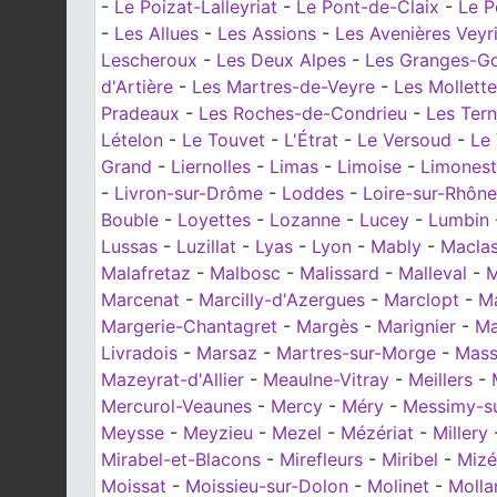
-
Le Poizat-Lalleyriat
-
Le Pont-de-Claix
-
Le P
-
Les Allues
-
Les Assions
-
Les Avenières Veyri
Lescheroux
-
Les Deux Alpes
-
Les Granges-G
d'Artière
-
Les Martres-de-Veyre
-
Les Mollett
Pradeaux
-
Les Roches-de-Condrieu
-
Les Ter
Lételon
-
Le Touvet
-
L'Étrat
-
Le Versoud
-
Le
Grand
-
Liernolles
-
Limas
-
Limoise
-
Limonest
-
Livron-sur-Drôme
-
Loddes
-
Loire-sur-Rhône
Bouble
-
Loyettes
-
Lozanne
-
Lucey
-
Lumbin
Lussas
-
Luzillat
-
Lyas
-
Lyon
-
Mably
-
Macla
Malafretaz
-
Malbosc
-
Malissard
-
Malleval
-
M
Marcenat
-
Marcilly-d'Azergues
-
Marclopt
-
Ma
Margerie-Chantagret
-
Margès
-
Marignier
-
Ma
Livradois
-
Marsaz
-
Martres-sur-Morge
-
Mass
Mazeyrat-d'Allier
-
Meaulne-Vitray
-
Meillers
-
Mercurol-Veaunes
-
Mercy
-
Méry
-
Messimy-s
Meysse
-
Meyzieu
-
Mezel
-
Mézériat
-
Millery
Mirabel-et-Blacons
-
Mirefleurs
-
Miribel
-
Mizé
Moissat
-
Moissieu-sur-Dolon
-
Molinet
-
Molla