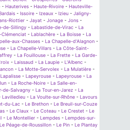
e
-
Hauterives
-
Haute-Rivoire
-
Hauteville-
-Bardais
-
Issoire
-
Izeaux
-
Izieu
-
Jaligny-
ans-Riottier
-
Jayat
-
Jonage
-
Jons
-
-de-Sillingy
-
Labastide-de-Virac
-
La
-Clémenciat
-
Lablachère
-
La Boisse
-
La
pelle-aux-Chasses
-
La Chapelle-d'Alagnon
-
use
-
La Chapelle-Villars
-
La Côte-Saint-
affrey
-
La Fouillouse
-
La Frette
-
La Garde-
roix
-
Laissaud
-
La Laupie
-
L'Albenc
-
lancon
-
La Motte-Servolex
-
La Mulatière
-
-
Lapalisse
-
Lapeyrouse
-
Lapeyrouse
-
La
lun
-
La Roche-Noire
-
La Salle-en-
r-de-Salvagny
-
La Tour-en-Jarez
-
La
-
Lavilledieu
-
La Voulte-sur-Rhône
-
Lavours
et-du-Lac
-
Le Brethon
-
Le Breuil-sur-Couze
as
-
Le Claux
-
Le Coteau
-
Le Crestet
-
Le
l
-
Le Montellier
-
Lempdes
-
Lempdes-sur-
Le Péage-de-Roussillon
-
Le Pin
-
Le Plantay