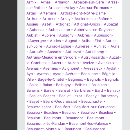
Armix
-
Arnas
-
Arnayon
-
Arpajon-sur-Cère
-
Arras-
sur-Rhône
-
Arsac-en-Velay
-
Ars-sur-Formans
-
Artas
-
Artemare
-
Arthaz-Pont-Notre-Dame
-
Arthun
-
Artonne
-
Arzay
-
Asnières-sur-Saône
-
Assieu
-
Astet
-
Attignat
-
Attignat-Oncin
-
Aubazat
-
Aubenas
-
Aubenasson
-
Auberives-en-Royans
-
Aubiat
-
Aubière
-
Aubigny
-
Aubres
-
Aubusson-
d'Auvergne
-
Audes
-
Augnat
-
Aulhat-Flat
-
Aurec-
sur-Loire
-
Auriac-l'Église
-
Aurières
-
Aurillac
-
Auris
-
Aurouër
-
Aussois
-
Authezat
-
Autichamp
-
Autrans-Méaudre en Vercors
-
Autry-Issards
-
Auzat-
la-Combelle
-
Auzers
-
Auzon
-
Aveize
-
Aveizieux
-
Avenas
-
Avermes
-
Avignonet
-
Avressieux
-
Aydat
-
Ayn
-
Ayrens
-
Ayse
-
Azérat
-
Badailhac
-
Bâgé-la-
Ville
-
Bâgé-le-Châtel
-
Bagneux
-
Bagnols
-
Bagnols
-
Bains
-
Balan
-
Balbigny
-
Balbins
-
Ballaison
-
Baneins
-
Banne
-
Bansat
-
Barbières
-
Bard
-
Barraux
-
Bas-en-Basset
-
Bas-et-Lezat
-
Bassy
-
Bathernay
-
Bayet
-
Béard-Géovreissiat
-
Beauchastel
-
Beaucroissant
-
Beaufort
-
Beaufort-sur-Gervanne
-
Beaujeu
-
Beaulieu
-
Beaulieu
-
Beaulieu
-
Beaulieu
-
Beaulon
-
Beaumont
-
Beaumont
-
Beaumont
-
Beaumont-lès-Randan
-
Beaumont-lès-Valence
-
Beaumont-Monteux
-
Beaupont
-
Beauregard
-