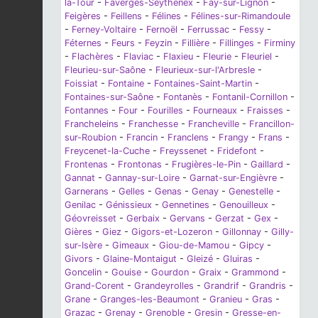
la-Tour
-
Faverges-Seythenex
-
Fay-sur-Lignon
-
Feigères
-
Feillens
-
Félines
-
Félines-sur-Rimandoule
-
Ferney-Voltaire
-
Fernoël
-
Ferrussac
-
Fessy
-
Féternes
-
Feurs
-
Feyzin
-
Fillière
-
Fillinges
-
Firminy
-
Flachères
-
Flaviac
-
Flaxieu
-
Fleurie
-
Fleuriel
-
Fleurieu-sur-Saône
-
Fleurieux-sur-l'Arbresle
-
Foissiat
-
Fontaine
-
Fontaines-Saint-Martin
-
Fontaines-sur-Saône
-
Fontanès
-
Fontanil-Cornillon
-
Fontannes
-
Four
-
Fourilles
-
Fourneaux
-
Fraisses
-
Francheleins
-
Franchesse
-
Francheville
-
Francillon-
sur-Roubion
-
Francin
-
Franclens
-
Frangy
-
Frans
-
Freycenet-la-Cuche
-
Freyssenet
-
Fridefont
-
Frontenas
-
Frontonas
-
Frugières-le-Pin
-
Gaillard
-
Gannat
-
Gannay-sur-Loire
-
Garnat-sur-Engièvre
-
Garnerans
-
Gelles
-
Genas
-
Genay
-
Genestelle
-
Genilac
-
Génissieux
-
Gennetines
-
Genouilleux
-
Géovreisset
-
Gerbaix
-
Gervans
-
Gerzat
-
Gex
-
Gières
-
Giez
-
Gigors-et-Lozeron
-
Gillonnay
-
Gilly-
sur-Isère
-
Gimeaux
-
Giou-de-Mamou
-
Gipcy
-
Givors
-
Glaine-Montaigut
-
Gleizé
-
Gluiras
-
Goncelin
-
Gouise
-
Gourdon
-
Graix
-
Grammond
-
Grand-Corent
-
Grandeyrolles
-
Grandrif
-
Grandris
-
Grane
-
Granges-les-Beaumont
-
Granieu
-
Gras
-
Grazac
-
Grenay
-
Grenoble
-
Gresin
-
Gresse-en-