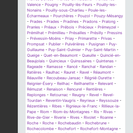
Valence
-
Pougny
-
Pouilly-lès-Feurs
-
Pouilly-les-
Nonains
-
Pouilly-sous-Charlieu
-
Poule-les-
Écharmeaux
-
Pourchères
-
Pouzol
-
Pouzy-Mésangy
-
Prades
-
Prades
-
Pradines
-
Pradons
-
Pralong
-
Pranles
-
Préaux
-
Prébois
-
Précieux
-
Prémeyzel
-
Prémilhat
-
Prémillieu
-
Présailles
-
Présilly
-
Pressins
-
Prévessin-Moëns
-
Priay
-
Primarette
-
Privas
-
Prompsat
-
Publier
-
Pulvérières
-
Pusignan
-
Puy-
Guillaume
-
Puy-Saint-Gulmier
-
Puy-Saint-Martin
-
Queige
-
Quet-en-Beaumont
-
Queuille
-
Quincié-en-
Beaujolais
-
Quincieux
-
Quinssaines
-
Quintenas
-
Rageade
-
Ramasse
-
Rancé
-
Ranchal
-
Randan
-
Ratières
-
Raulhac
-
Rauret
-
Ravel
-
Réaumont
-
Réauville
-
Recoubeau-Jansac
-
Régnié-Durette
-
Reignier-Ésery
-
Reilhac
-
Reilhanette
-
Relevant
-
Rémuzat
-
Renaison
-
Rencurel
-
Rentières
-
Replonges
-
Retournac
-
Reugny
-
Revel
-
Revel-
Tourdan
-
Reventin-Vaugris
-
Reyrieux
-
Reyssouze
-
Rézentières
-
Ribes
-
Rignieux-le-Franc
-
Rillieux-la-
Pape
-
Riom
-
Riom-ès-Montagnes
-
Ris
-
Rivas
-
Rive-de-Gier
-
Riverie
-
Rives
-
Rivolet
-
Roanne
-
Roche
-
Roche
-
Rochebaudin
-
Rochebrune
-
Rochecolombe
-
Rochefort
-
Rochefort-Montagne
-