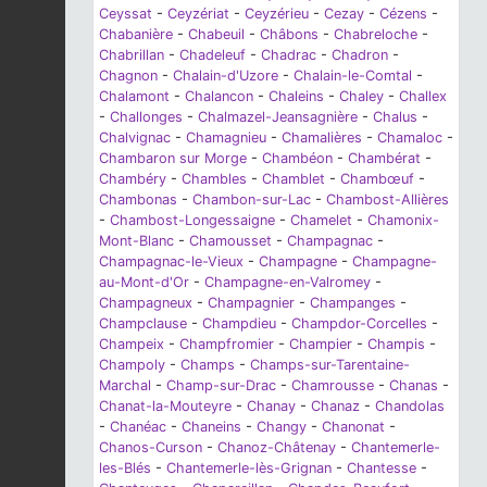
Ceyssat
-
Ceyzériat
-
Ceyzérieu
-
Cezay
-
Cézens
-
Chabanière
-
Chabeuil
-
Châbons
-
Chabreloche
-
Chabrillan
-
Chadeleuf
-
Chadrac
-
Chadron
-
Chagnon
-
Chalain-d'Uzore
-
Chalain-le-Comtal
-
Chalamont
-
Chalancon
-
Chaleins
-
Chaley
-
Challex
-
Challonges
-
Chalmazel-Jeansagnière
-
Chalus
-
Chalvignac
-
Chamagnieu
-
Chamalières
-
Chamaloc
-
Chambaron sur Morge
-
Chambéon
-
Chambérat
-
Chambéry
-
Chambles
-
Chamblet
-
Chambœuf
-
Chambonas
-
Chambon-sur-Lac
-
Chambost-Allières
-
Chambost-Longessaigne
-
Chamelet
-
Chamonix-
Mont-Blanc
-
Chamousset
-
Champagnac
-
Champagnac-le-Vieux
-
Champagne
-
Champagne-
au-Mont-d'Or
-
Champagne-en-Valromey
-
Champagneux
-
Champagnier
-
Champanges
-
Champclause
-
Champdieu
-
Champdor-Corcelles
-
Champeix
-
Champfromier
-
Champier
-
Champis
-
Champoly
-
Champs
-
Champs-sur-Tarentaine-
Marchal
-
Champ-sur-Drac
-
Chamrousse
-
Chanas
-
Chanat-la-Mouteyre
-
Chanay
-
Chanaz
-
Chandolas
-
Chanéac
-
Chaneins
-
Changy
-
Chanonat
-
Chanos-Curson
-
Chanoz-Châtenay
-
Chantemerle-
les-Blés
-
Chantemerle-lès-Grignan
-
Chantesse
-