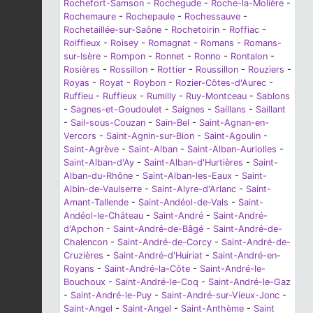
Rochefort-Samson
-
Rochegude
-
Roche-la-Molière
-
Rochemaure
-
Rochepaule
-
Rochessauve
-
Rochetaillée-sur-Saône
-
Rochetoirin
-
Roffiac
-
Roiffieux
-
Roisey
-
Romagnat
-
Romans
-
Romans-
sur-Isère
-
Rompon
-
Ronnet
-
Ronno
-
Rontalon
-
Rosières
-
Rossillon
-
Rottier
-
Roussillon
-
Rouziers
-
Royas
-
Royat
-
Roybon
-
Rozier-Côtes-d'Aurec
-
Ruffieu
-
Ruffieux
-
Rumilly
-
Ruy-Montceau
-
Sablons
-
Sagnes-et-Goudoulet
-
Saignes
-
Saillans
-
Saillant
-
Sail-sous-Couzan
-
Sain-Bel
-
Saint-Agnan-en-
Vercors
-
Saint-Agnin-sur-Bion
-
Saint-Agoulin
-
Saint-Agrève
-
Saint-Alban
-
Saint-Alban-Auriolles
-
Saint-Alban-d'Ay
-
Saint-Alban-d'Hurtières
-
Saint-
Alban-du-Rhône
-
Saint-Alban-les-Eaux
-
Saint-
Albin-de-Vaulserre
-
Saint-Alyre-d'Arlanc
-
Saint-
Amant-Tallende
-
Saint-Andéol-de-Vals
-
Saint-
Andéol-le-Château
-
Saint-André
-
Saint-André-
d'Apchon
-
Saint-André-de-Bâgé
-
Saint-André-de-
Chalencon
-
Saint-André-de-Corcy
-
Saint-André-de-
Cruzières
-
Saint-André-d'Huiriat
-
Saint-André-en-
Royans
-
Saint-André-la-Côte
-
Saint-André-le-
Bouchoux
-
Saint-André-le-Coq
-
Saint-André-le-Gaz
-
Saint-André-le-Puy
-
Saint-André-sur-Vieux-Jonc
-
Saint-Angel
-
Saint-Angel
-
Saint-Anthème
-
Saint