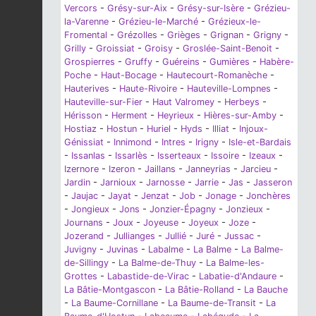
Vercors
-
Grésy-sur-Aix
-
Grésy-sur-Isère
-
Grézieu-
la-Varenne
-
Grézieu-le-Marché
-
Grézieux-le-
Fromental
-
Grézolles
-
Grièges
-
Grignan
-
Grigny
-
Grilly
-
Groissiat
-
Groisy
-
Groslée-Saint-Benoit
-
Grospierres
-
Gruffy
-
Guéreins
-
Gumières
-
Habère-
Poche
-
Haut-Bocage
-
Hautecourt-Romanèche
-
Hauterives
-
Haute-Rivoire
-
Hauteville-Lompnes
-
Hauteville-sur-Fier
-
Haut Valromey
-
Herbeys
-
Hérisson
-
Herment
-
Heyrieux
-
Hières-sur-Amby
-
Hostiaz
-
Hostun
-
Huriel
-
Hyds
-
Illiat
-
Injoux-
Génissiat
-
Innimond
-
Intres
-
Irigny
-
Isle-et-Bardais
-
Issanlas
-
Issarlès
-
Isserteaux
-
Issoire
-
Izeaux
-
Izernore
-
Izeron
-
Jaillans
-
Janneyrias
-
Jarcieu
-
Jardin
-
Jarnioux
-
Jarnosse
-
Jarrie
-
Jas
-
Jasseron
-
Jaujac
-
Jayat
-
Jenzat
-
Job
-
Jonage
-
Jonchères
-
Jongieux
-
Jons
-
Jonzier-Épagny
-
Jonzieux
-
Journans
-
Joux
-
Joyeuse
-
Joyeux
-
Joze
-
Jozerand
-
Jullianges
-
Jullié
-
Juré
-
Jussac
-
Juvigny
-
Juvinas
-
Labalme
-
La Balme
-
La Balme-
de-Sillingy
-
La Balme-de-Thuy
-
La Balme-les-
Grottes
-
Labastide-de-Virac
-
Labatie-d'Andaure
-
La Bâtie-Montgascon
-
La Bâtie-Rolland
-
La Bauche
-
La Baume-Cornillane
-
La Baume-de-Transit
-
La