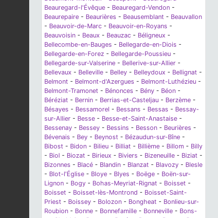
Beauregard-l'Évêque
-
Beauregard-Vendon
-
Beaurepaire
-
Beaurières
-
Beausemblant
-
Beauvallon
-
Beauvoir-de-Marc
-
Beauvoir-en-Royans
-
Beauvoisin
-
Beaux
-
Beauzac
-
Béligneux
-
Bellecombe-en-Bauges
-
Bellegarde-en-Diois
-
Bellegarde-en-Forez
-
Bellegarde-Poussieu
-
Bellegarde-sur-Valserine
-
Bellerive-sur-Allier
-
Bellevaux
-
Belleville
-
Belley
-
Belleydoux
-
Bellignat
-
Belmont
-
Belmont-d'Azergues
-
Belmont-Luthézieu
-
Belmont-Tramonet
-
Bénonces
-
Bény
-
Béon
-
Béréziat
-
Bernin
-
Berrias-et-Casteljau
-
Berzème
-
Bésayes
-
Bessamorel
-
Bessans
-
Bessas
-
Bessay-
sur-Allier
-
Besse
-
Besse-et-Saint-Anastaise
-
Bessenay
-
Bessey
-
Bessins
-
Besson
-
Beurières
-
Bévenais
-
Bey
-
Beynost
-
Bézaudun-sur-Bîne
-
Bibost
-
Bidon
-
Bilieu
-
Billiat
-
Billième
-
Billom
-
Billy
-
Biol
-
Biozat
-
Birieux
-
Biviers
-
Bizeneuille
-
Biziat
-
Bizonnes
-
Blacé
-
Blandin
-
Blanzat
-
Blavozy
-
Blesle
-
Blot-l'Église
-
Bloye
-
Blyes
-
Boëge
-
Boën-sur-
Lignon
-
Bogy
-
Bohas-Meyriat-Rignat
-
Boisset
-
Boisset
-
Boisset-lès-Montrond
-
Boisset-Saint-
Priest
-
Boissey
-
Bolozon
-
Bongheat
-
Bonlieu-sur-
Roubion
-
Bonne
-
Bonnefamille
-
Bonneville
-
Bons-