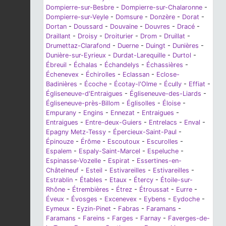
Dompierre-sur-Besbre
-
Dompierre-sur-Chalaronne
-
Dompierre-sur-Veyle
-
Domsure
-
Donzère
-
Dorat
-
Dortan
-
Doussard
-
Douvaine
-
Douvres
-
Dracé
-
Draillant
-
Droisy
-
Droiturier
-
Drom
-
Druillat
-
Drumettaz-Clarafond
-
Duerne
-
Duingt
-
Dunières
-
Dunière-sur-Eyrieux
-
Durdat-Larequille
-
Durtol
-
Ébreuil
-
Échalas
-
Échandelys
-
Échassières
-
Échenevex
-
Échirolles
-
Eclassan
-
Eclose-
Badinières
-
Écoche
-
Écotay-l'Olme
-
Écully
-
Effiat
-
Égliseneuve-d'Entraigues
-
Égliseneuve-des-Liards
-
Égliseneuve-près-Billom
-
Églisolles
-
Éloise
-
Empurany
-
Engins
-
Ennezat
-
Entraigues
-
Entraigues
-
Entre-deux-Guiers
-
Entrelacs
-
Enval
-
Epagny Metz-Tessy
-
Épercieux-Saint-Paul
-
Épinouze
-
Érôme
-
Escoutoux
-
Escurolles
-
Espalem
-
Espaly-Saint-Marcel
-
Espeluche
-
Espinasse-Vozelle
-
Espirat
-
Essertines-en-
Châtelneuf
-
Esteil
-
Estivareilles
-
Estivareilles
-
Estrablin
-
Étables
-
Etaux
-
Étercy
-
Étoile-sur-
Rhône
-
Étrembières
-
Étrez
-
Étroussat
-
Eurre
-
Éveux
-
Évosges
-
Excenevex
-
Eybens
-
Eydoche
-
Eymeux
-
Eyzin-Pinet
-
Fabras
-
Faramans
-
Faramans
-
Fareins
-
Farges
-
Farnay
-
Faverges-de-