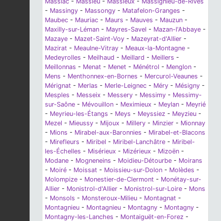
Massiac
-
Massieu
-
Massieux
-
Massignieu-de-Rives
-
Massingy
-
Massongy
-
Matafelon-Granges
-
Maubec
-
Mauriac
-
Maurs
-
Mauves
-
Mauzun
-
Maxilly-sur-Léman
-
Mayres-Savel
-
Mazan-l'Abbaye
-
Mazaye
-
Mazet-Saint-Voy
-
Mazeyrat-d'Allier
-
Mazirat
-
Meaulne-Vitray
-
Meaux-la-Montagne
-
Medeyrolles
-
Meilhaud
-
Meillard
-
Meillers
-
Meillonnas
-
Menat
-
Menet
-
Ménétrol
-
Menglon
-
Mens
-
Menthonnex-en-Bornes
-
Mercurol-Veaunes
-
Mérignat
-
Merlas
-
Merle-Leignec
-
Méry
-
Mésigny
-
Mesples
-
Messeix
-
Messery
-
Messimy
-
Messimy-
sur-Saône
-
Mévouillon
-
Meximieux
-
Meylan
-
Meyrié
-
Meyrieu-les-Étangs
-
Meys
-
Meyssiez
-
Meyzieu
-
Mezel
-
Mieussy
-
Mijoux
-
Millery
-
Minzier
-
Mionnay
-
Mions
-
Mirabel-aux-Baronnies
-
Mirabel-et-Blacons
-
Mirefleurs
-
Miribel
-
Miribel-Lanchâtre
-
Miribel-
les-Échelles
-
Misérieux
-
Mizérieux
-
Mizoën
-
Modane
-
Mogneneins
-
Moidieu-Détourbe
-
Moirans
-
Moiré
-
Moissat
-
Moissieu-sur-Dolon
-
Molèdes
-
Molompize
-
Monestier-de-Clermont
-
Monétay-sur-
Allier
-
Monistrol-d'Allier
-
Monistrol-sur-Loire
-
Mons
-
Monsols
-
Monsteroux-Milieu
-
Montagnat
-
Montagnieu
-
Montagnieu
-
Montagny
-
Montagny
-
Montagny-les-Lanches
-
Montaiguët-en-Forez
-