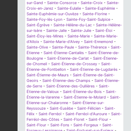
sur-Gand
-
Sainte-Consorce
-
Sainte-Croix
-
Sainte-
Croix-en-Jarez
-
Sainte-Eulalie
-
Sainte-Euphémie
-
Sainte-Euphémie-sur-Ouvèze
-
Sainte-Florine
-
Sainte-Foy-lès-Lyon
-
Sainte-Foy-Saint-Sulpice
-
Saint-Égrève
-
Sainte-Hélène-du-Lac
-
Sainte-Hélène-
sur-Isère
-
Sainte-Jalle
-
Sainte-Julie
-
Saint-Éloi
-
Saint-Éloy-les-Mines
-
Sainte-Marie
-
Sainte-Marie-
d'Alloix
-
Sainte-Marie-d'Alvey
-
Saint-Ennemond
-
Sainte-Olive
-
Sainte-Paule
-
Sainte-Thérence
-
Saint-
Étienne
-
Saint-Étienne-Cantalès
-
Saint-Étienne-de-
Boulogne
-
Saint-Étienne-de-Carlat
-
Saint-Étienne-
de-Chomeil
-
Saint-Étienne-de-Crossey
-
Saint-
Étienne-de-Fontbellon
-
Saint-Étienne-de-Lugdarès
-
Saint-Étienne-de-Maurs
-
Saint-Étienne-de-Saint-
Geoirs
-
Saint-Étienne-des-Champs
-
Saint-Étienne-
de-Serre
-
Saint-Étienne-des-Oullières
-
Saint-
Étienne-de-Valoux
-
Saint-Étienne-du-Bois
-
Saint-
Étienne-la-Varenne
-
Saint-Étienne-le-Molard
-
Saint-
Étienne-sur-Chalaronne
-
Saint-Étienne-sur-
Reyssouze
-
Saint-Eusèbe
-
Saint-Félicien
-
Saint-
Félix
-
Saint-Ferréol
-
Saint-Ferréol-d'Auroure
-
Saint-
Ferréol-des-Côtes
-
Saint-Floret
-
Saint-Flour
-
Saint-Flour
-
Saint-Fons
-
Saint-Forgeux
-
Saint-
Forgeux-Lespinasse
-
Saint-Fortunat-sur-Eyrieux
-