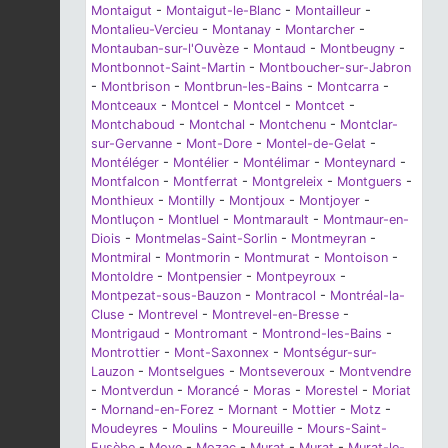
Montaigut
-
Montaigut-le-Blanc
-
Montailleur
-
Montalieu-Vercieu
-
Montanay
-
Montarcher
-
Montauban-sur-l'Ouvèze
-
Montaud
-
Montbeugny
-
Montbonnot-Saint-Martin
-
Montboucher-sur-Jabron
-
Montbrison
-
Montbrun-les-Bains
-
Montcarra
-
Montceaux
-
Montcel
-
Montcel
-
Montcet
-
Montchaboud
-
Montchal
-
Montchenu
-
Montclar-
sur-Gervanne
-
Mont-Dore
-
Montel-de-Gelat
-
Montéléger
-
Montélier
-
Montélimar
-
Monteynard
-
Montfalcon
-
Montferrat
-
Montgreleix
-
Montguers
-
Monthieux
-
Montilly
-
Montjoux
-
Montjoyer
-
Montluçon
-
Montluel
-
Montmarault
-
Montmaur-en-
Diois
-
Montmelas-Saint-Sorlin
-
Montmeyran
-
Montmiral
-
Montmorin
-
Montmurat
-
Montoison
-
Montoldre
-
Montpensier
-
Montpeyroux
-
Montpezat-sous-Bauzon
-
Montracol
-
Montréal-la-
Cluse
-
Montrevel
-
Montrevel-en-Bresse
-
Montrigaud
-
Montromant
-
Montrond-les-Bains
-
Montrottier
-
Mont-Saxonnex
-
Montségur-sur-
Lauzon
-
Montselgues
-
Montseveroux
-
Montvendre
-
Montverdun
-
Morancé
-
Moras
-
Morestel
-
Moriat
-
Mornand-en-Forez
-
Mornant
-
Mottier
-
Motz
-
Moudeyres
-
Moulins
-
Moureuille
-
Mours-Saint-
Eusèbe
-
Moye
-
Mozac
-
Murat
-
Murat
-
Murat-le-