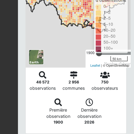
0–1
1–2
2–5
5–10
10–20
20–50
50–100
100+
1900
50 km
Nombre d'observat
Leaflet
| © OpenStreetMap
46 572
2 956
750
observations
communes
observateurs
Première
Dernière
observation
observation
1900
2026