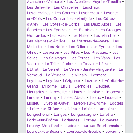
Avanchers-Valmorel
-
Les Avenières Veyrins-Thuellin
-
Les Belleville
-
Les Chapelles
-
Leschaux
-
Lescheraines
-
Les Chères
-
Lescheroux
-
Lesches-
en-Diois
-
Les Contamines-Montjoie
-
Les Côtes-
d'Arey
-
Les Côtes-de-Corps
-
Les Deux Alpes
-
Les
Échelles
-
Les Éparres
-
Les Estables
-
Les Granges-
Gontardes
-
Les Haies
-
Les Halles
-
Les Marches
-
Les Martres-d'Artière
-
Les Martres-de-Veyre
-
Les
Mollettes
-
Les Noës
-
Les Ollières-sur-Eyrieux
-
Les
Olmes
-
Lespéron
-
Les Pilles
-
Les Pradeaux
-
Les
Salles
-
Les Sauvages
-
Les Ternes
-
Les Vans
-
Les
Vastres
-
Le Teil
-
Lételon
-
Le Touvet
-
Létra
-
L'Étrat
-
Le Vernet
-
Le Vernet-Sainte-Marguerite
-
Le
Versoud
-
Le Veurdre
-
Le Vilhain
-
Leyment
-
Leynhac
-
Leyrieu
-
Lézigneux
-
Lezoux
-
L'Hôpital-le-
Grand
-
L'Horme
-
Lhuis
-
Liernolles
-
Lieudieu
-
Lieutadès
-
Lignerolles
-
Limas
-
Limoise
-
Limonest
-
Limons
-
Limony
-
L'Isle-d'Abeau
-
Lissac
-
Lisseuil
-
Lissieu
-
Livet-et-Gavet
-
Livron-sur-Drôme
-
Loddes
-
Loire-sur-Rhône
-
Loisieux
-
Loisin
-
Lompnieu
-
Longechenal
-
Longes
-
Longessaigne
-
Lorette
-
Loriol-sur-Drôme
-
Lorlanges
-
Lornay
-
Loubeyrat
-
Louchy-Montfand
-
Loudes
-
Louroux-Bourbonnais
-
Louroux-de-Beaune
-
Louroux-de-Bouble
-
Lovagny
-