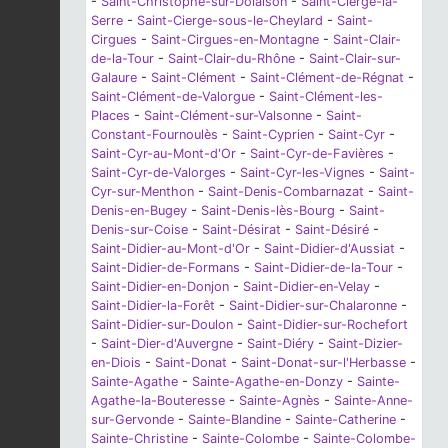
-
Saint-Christophe-sur-Dolaison
-
Saint-Cierge-la-
Serre
-
Saint-Cierge-sous-le-Cheylard
-
Saint-
Cirgues
-
Saint-Cirgues-en-Montagne
-
Saint-Clair-
de-la-Tour
-
Saint-Clair-du-Rhône
-
Saint-Clair-sur-
Galaure
-
Saint-Clément
-
Saint-Clément-de-Régnat
-
Saint-Clément-de-Valorgue
-
Saint-Clément-les-
Places
-
Saint-Clément-sur-Valsonne
-
Saint-
Constant-Fournoulès
-
Saint-Cyprien
-
Saint-Cyr
-
Saint-Cyr-au-Mont-d'Or
-
Saint-Cyr-de-Favières
-
Saint-Cyr-de-Valorges
-
Saint-Cyr-les-Vignes
-
Saint-
Cyr-sur-Menthon
-
Saint-Denis-Combarnazat
-
Saint-
Denis-en-Bugey
-
Saint-Denis-lès-Bourg
-
Saint-
Denis-sur-Coise
-
Saint-Désirat
-
Saint-Désiré
-
Saint-Didier-au-Mont-d'Or
-
Saint-Didier-d'Aussiat
-
Saint-Didier-de-Formans
-
Saint-Didier-de-la-Tour
-
Saint-Didier-en-Donjon
-
Saint-Didier-en-Velay
-
Saint-Didier-la-Forêt
-
Saint-Didier-sur-Chalaronne
-
Saint-Didier-sur-Doulon
-
Saint-Didier-sur-Rochefort
-
Saint-Dier-d'Auvergne
-
Saint-Diéry
-
Saint-Dizier-
en-Diois
-
Saint-Donat
-
Saint-Donat-sur-l'Herbasse
-
Sainte-Agathe
-
Sainte-Agathe-en-Donzy
-
Sainte-
Agathe-la-Bouteresse
-
Sainte-Agnès
-
Sainte-Anne-
sur-Gervonde
-
Sainte-Blandine
-
Sainte-Catherine
-
Sainte-Christine
-
Sainte-Colombe
-
Sainte-Colombe-