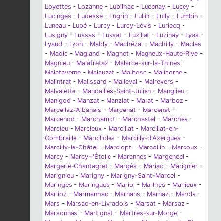
Loyettes
-
Lozanne
-
Lubilhac
-
Lucenay
-
Lucey
-
Lucinges
-
Ludesse
-
Lugrin
-
Lullin
-
Lully
-
Lumbin
-
Luneau
-
Lupé
-
Lurcy
-
Lurcy-Lévis
-
Luriecq
-
Lusigny
-
Lussas
-
Lussat
-
Luzillat
-
Luzinay
-
Lyas
-
Lyaud
-
Lyon
-
Mably
-
Machézal
-
Machilly
-
Maclas
-
Madic
-
Magland
-
Magnet
-
Magneux-Haute-Rive
-
Magnieu
-
Malafretaz
-
Malarce-sur-la-Thines
-
Malataverne
-
Malauzat
-
Malbosc
-
Malicorne
-
Malintrat
-
Malissard
-
Malleval
-
Malrevers
-
Malvalette
-
Mandailles-Saint-Julien
-
Manglieu
-
Manigod
-
Manzat
-
Manziat
-
Marat
-
Marboz
-
Marcellaz-Albanais
-
Marcenat
-
Marcenat
-
Marcenod
-
Marchampt
-
Marchastel
-
Marches
-
Marcieu
-
Marcieux
-
Marcillat
-
Marcillat-en-
Combraille
-
Marcilloles
-
Marcilly-d'Azergues
-
Marcilly-le-Châtel
-
Marclopt
-
Marcollin
-
Marcoux
-
Marcy
-
Marcy-l'Étoile
-
Marennes
-
Margencel
-
Margerie-Chantagret
-
Margès
-
Mariac
-
Marignier
-
Marignieu
-
Marigny
-
Marigny-Saint-Marcel
-
Maringes
-
Maringues
-
Mariol
-
Marlhes
-
Marlieux
-
Marlioz
-
Marmanhac
-
Marnans
-
Marnaz
-
Marols
-
Mars
-
Marsac-en-Livradois
-
Marsat
-
Marsaz
-
Marsonnas
-
Martignat
-
Martres-sur-Morge
-