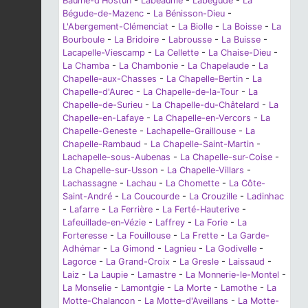
Baume-d'Hostun
-
Labeaume
-
Labégude
-
La
Bégude-de-Mazenc
-
La Bénisson-Dieu
-
L'Abergement-Clémenciat
-
La Biolle
-
La Boisse
-
La
Bourboule
-
La Bridoire
-
Labrousse
-
La Buisse
-
Lacapelle-Viescamp
-
La Cellette
-
La Chaise-Dieu
-
La Chamba
-
La Chambonie
-
La Chapelaude
-
La
Chapelle-aux-Chasses
-
La Chapelle-Bertin
-
La
Chapelle-d'Aurec
-
La Chapelle-de-la-Tour
-
La
Chapelle-de-Surieu
-
La Chapelle-du-Châtelard
-
La
Chapelle-en-Lafaye
-
La Chapelle-en-Vercors
-
La
Chapelle-Geneste
-
Lachapelle-Graillouse
-
La
Chapelle-Rambaud
-
La Chapelle-Saint-Martin
-
Lachapelle-sous-Aubenas
-
La Chapelle-sur-Coise
-
La Chapelle-sur-Usson
-
La Chapelle-Villars
-
Lachassagne
-
Lachau
-
La Chomette
-
La Côte-
Saint-André
-
La Coucourde
-
La Crouzille
-
Ladinhac
-
Lafarre
-
La Ferrière
-
La Ferté-Hauterive
-
Lafeuillade-en-Vézie
-
Laffrey
-
La Forie
-
La
Forteresse
-
La Fouillouse
-
La Frette
-
La Garde-
Adhémar
-
La Gimond
-
Lagnieu
-
La Godivelle
-
Lagorce
-
La Grand-Croix
-
La Gresle
-
Laissaud
-
Laiz
-
La Laupie
-
Lamastre
-
La Monnerie-le-Montel
-
La Monselie
-
Lamontgie
-
La Morte
-
Lamothe
-
La
Motte-Chalancon
-
La Motte-d'Aveillans
-
La Motte-