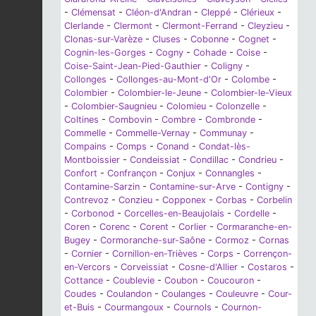
-
Clémensat
-
Cléon-d'Andran
-
Cleppé
-
Clérieux
-
Clerlande
-
Clermont
-
Clermont-Ferrand
-
Cleyzieu
-
Clonas-sur-Varèze
-
Cluses
-
Cobonne
-
Cognet
-
Cognin-les-Gorges
-
Cogny
-
Cohade
-
Coise
-
Coise-Saint-Jean-Pied-Gauthier
-
Coligny
-
Collonges
-
Collonges-au-Mont-d'Or
-
Colombe
-
Colombier
-
Colombier-le-Jeune
-
Colombier-le-Vieux
-
Colombier-Saugnieu
-
Colomieu
-
Colonzelle
-
Coltines
-
Combovin
-
Combre
-
Combronde
-
Commelle
-
Commelle-Vernay
-
Communay
-
Compains
-
Comps
-
Conand
-
Condat-lès-
Montboissier
-
Condeissiat
-
Condillac
-
Condrieu
-
Confort
-
Confrançon
-
Conjux
-
Connangles
-
Contamine-Sarzin
-
Contamine-sur-Arve
-
Contigny
-
Contrevoz
-
Conzieu
-
Copponex
-
Corbas
-
Corbelin
-
Corbonod
-
Corcelles-en-Beaujolais
-
Cordelle
-
Coren
-
Corenc
-
Corent
-
Corlier
-
Cormaranche-en-
Bugey
-
Cormoranche-sur-Saône
-
Cormoz
-
Cornas
-
Cornier
-
Cornillon-en-Trièves
-
Corps
-
Corrençon-
en-Vercors
-
Corveissiat
-
Cosne-d'Allier
-
Costaros
-
Cottance
-
Coublevie
-
Coubon
-
Coucouron
-
Coudes
-
Coulandon
-
Coulanges
-
Couleuvre
-
Cour-
et-Buis
-
Courmangoux
-
Cournols
-
Cournon-