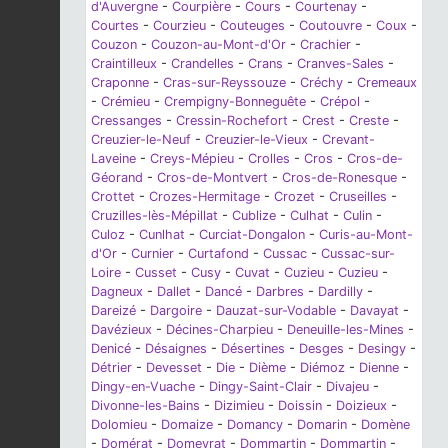
d'Auvergne
-
Courpière
-
Cours
-
Courtenay
-
Courtes
-
Courzieu
-
Couteuges
-
Coutouvre
-
Coux
-
Couzon
-
Couzon-au-Mont-d'Or
-
Crachier
-
Craintilleux
-
Crandelles
-
Crans
-
Cranves-Sales
-
Craponne
-
Cras-sur-Reyssouze
-
Créchy
-
Cremeaux
-
Crémieu
-
Crempigny-Bonneguête
-
Crépol
-
Cressanges
-
Cressin-Rochefort
-
Crest
-
Creste
-
Creuzier-le-Neuf
-
Creuzier-le-Vieux
-
Crevant-
Laveine
-
Creys-Mépieu
-
Crolles
-
Cros
-
Cros-de-
Géorand
-
Cros-de-Montvert
-
Cros-de-Ronesque
-
Crottet
-
Crozes-Hermitage
-
Crozet
-
Cruseilles
-
Cruzilles-lès-Mépillat
-
Cublize
-
Culhat
-
Culin
-
Culoz
-
Cunlhat
-
Curciat-Dongalon
-
Curis-au-Mont-
d'Or
-
Curnier
-
Curtafond
-
Cussac
-
Cussac-sur-
Loire
-
Cusset
-
Cusy
-
Cuvat
-
Cuzieu
-
Cuzieu
-
Dagneux
-
Dallet
-
Dancé
-
Darbres
-
Dardilly
-
Dareizé
-
Dargoire
-
Dauzat-sur-Vodable
-
Davayat
-
Davézieux
-
Décines-Charpieu
-
Deneuille-les-Mines
-
Denicé
-
Désaignes
-
Désertines
-
Desges
-
Desingy
-
Détrier
-
Devesset
-
Die
-
Dième
-
Diémoz
-
Dienne
-
Dingy-en-Vuache
-
Dingy-Saint-Clair
-
Divajeu
-
Divonne-les-Bains
-
Dizimieu
-
Doissin
-
Doizieux
-
Dolomieu
-
Domaize
-
Domancy
-
Domarin
-
Domène
-
Domérat
-
Domeyrat
-
Dommartin
-
Dommartin
-