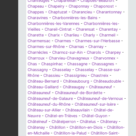
Chanteuges
-
Chapareillan
-
Chapdes-Beaufort
-
Chapeau
-
Chapeiry
-
Chaponnay
-
Chaponost
-
Chappes
-
Chaptuzat
-
Charancieu
-
Charantonnay
-
Charavines
-
Charbonnières-les-Bains
-
Charbonnières-les-Varennes
-
Charbonnières-les-
Vieilles
-
Chareil-Cintrat
-
Charensat
-
Charentay
-
Charette
-
Charix
-
Charlieu
-
Charly
-
Charmeil
-
Charmensac
-
Charmes
-
Charmes-sur-l'Herbasse
-
Charmes-sur-Rhône
-
Charnas
-
Charnay
-
Charnècles
-
Charnoz-sur-Ain
-
Charols
-
Charpey
-
Charroux
-
Charvieu-Chavagneux
-
Charvonnex
-
Chas
-
Chaspinhac
-
Chassagne
-
Chassagnes
-
Chassagny
-
Chasselay
-
Chasselay
-
Chasse-sur-
Rhône
-
Chassieu
-
Chassignieu
-
Chastreix
-
Château-Bernard
-
Châteaubourg
-
Châteaudouble
-
Château-Gaillard
-
Châteaugay
-
Châteauneuf
-
Châteauneuf
-
Châteauneuf-de-Bordette
-
Châteauneuf-de-Galaure
-
Châteauneuf-de-Vernoux
-
Châteauneuf-du-Rhône
-
Châteauneuf-sur-Isère
-
Château-sur-Allier
-
Châteauvilain
-
Châtel-de-
Neuvre
-
Châtel-en-Trièves
-
Châtel-Guyon
-
Châtelneuf
-
Châtelperron
-
Châtelus
-
Châtenay
-
Châtenay
-
Châtillon
-
Châtillon-en-Diois
-
Châtillon-
en-Michaille
-
Châtillon-la-Palud
-
Châtillon-Saint-