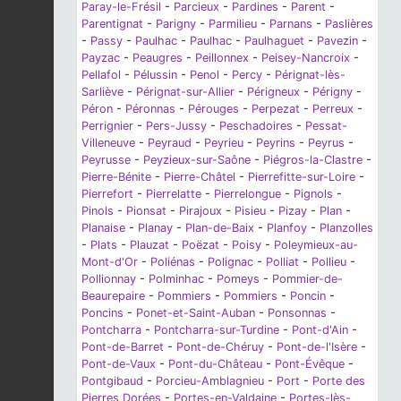
Paray-le-Frésil
-
Parcieux
-
Pardines
-
Parent
-
Parentignat
-
Parigny
-
Parmilieu
-
Parnans
-
Paslières
-
Passy
-
Paulhac
-
Paulhac
-
Paulhaguet
-
Pavezin
-
Payzac
-
Peaugres
-
Peillonnex
-
Peisey-Nancroix
-
Pellafol
-
Pélussin
-
Penol
-
Percy
-
Pérignat-lès-
Sarliève
-
Pérignat-sur-Allier
-
Périgneux
-
Périgny
-
Péron
-
Péronnas
-
Pérouges
-
Perpezat
-
Perreux
-
Perrignier
-
Pers-Jussy
-
Peschadoires
-
Pessat-
Villeneuve
-
Peyraud
-
Peyrieu
-
Peyrins
-
Peyrus
-
Peyrusse
-
Peyzieux-sur-Saône
-
Piégros-la-Clastre
-
Pierre-Bénite
-
Pierre-Châtel
-
Pierrefitte-sur-Loire
-
Pierrefort
-
Pierrelatte
-
Pierrelongue
-
Pignols
-
Pinols
-
Pionsat
-
Pirajoux
-
Pisieu
-
Pizay
-
Plan
-
Planaise
-
Planay
-
Plan-de-Baix
-
Planfoy
-
Planzolles
-
Plats
-
Plauzat
-
Poëzat
-
Poisy
-
Poleymieux-au-
Mont-d'Or
-
Poliénas
-
Polignac
-
Polliat
-
Pollieu
-
Pollionnay
-
Polminhac
-
Pomeys
-
Pommier-de-
Beaurepaire
-
Pommiers
-
Pommiers
-
Poncin
-
Poncins
-
Ponet-et-Saint-Auban
-
Ponsonnas
-
Pontcharra
-
Pontcharra-sur-Turdine
-
Pont-d'Ain
-
Pont-de-Barret
-
Pont-de-Chéruy
-
Pont-de-l'Isère
-
Pont-de-Vaux
-
Pont-du-Château
-
Pont-Évêque
-
Pontgibaud
-
Porcieu-Amblagnieu
-
Port
-
Porte des
Pierres Dorées
-
Portes-en-Valdaine
-
Portes-lès-