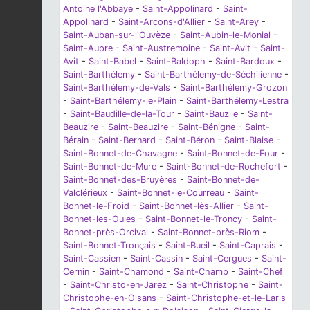
Antoine l'Abbaye
-
Saint-Appolinard
-
Saint-
Appolinard
-
Saint-Arcons-d'Allier
-
Saint-Arey
-
Saint-Auban-sur-l'Ouvèze
-
Saint-Aubin-le-Monial
-
Saint-Aupre
-
Saint-Austremoine
-
Saint-Avit
-
Saint-
Avit
-
Saint-Babel
-
Saint-Baldoph
-
Saint-Bardoux
-
Saint-Barthélemy
-
Saint-Barthélemy-de-Séchilienne
-
Saint-Barthélemy-de-Vals
-
Saint-Barthélemy-Grozon
-
Saint-Barthélemy-le-Plain
-
Saint-Barthélemy-Lestra
-
Saint-Baudille-de-la-Tour
-
Saint-Bauzile
-
Saint-
Beauzire
-
Saint-Beauzire
-
Saint-Bénigne
-
Saint-
Bérain
-
Saint-Bernard
-
Saint-Béron
-
Saint-Blaise
-
Saint-Bonnet-de-Chavagne
-
Saint-Bonnet-de-Four
-
Saint-Bonnet-de-Mure
-
Saint-Bonnet-de-Rochefort
-
Saint-Bonnet-des-Bruyères
-
Saint-Bonnet-de-
Valclérieux
-
Saint-Bonnet-le-Courreau
-
Saint-
Bonnet-le-Froid
-
Saint-Bonnet-lès-Allier
-
Saint-
Bonnet-les-Oules
-
Saint-Bonnet-le-Troncy
-
Saint-
Bonnet-près-Orcival
-
Saint-Bonnet-près-Riom
-
Saint-Bonnet-Tronçais
-
Saint-Bueil
-
Saint-Caprais
-
Saint-Cassien
-
Saint-Cassin
-
Saint-Cergues
-
Saint-
Cernin
-
Saint-Chamond
-
Saint-Champ
-
Saint-Chef
-
Saint-Christo-en-Jarez
-
Saint-Christophe
-
Saint-
Christophe-en-Oisans
-
Saint-Christophe-et-le-Laris