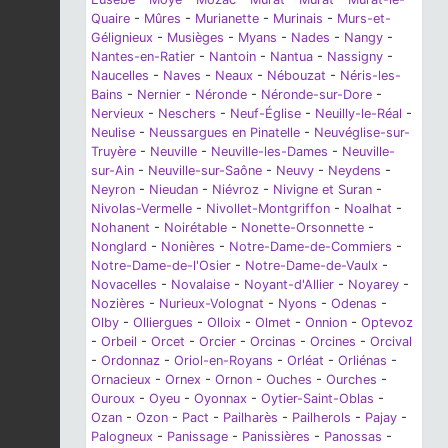
Quaire
-
Mûres
-
Murianette
-
Murinais
-
Murs-et-
Gélignieux
-
Musièges
-
Myans
-
Nades
-
Nangy
-
Nantes-en-Ratier
-
Nantoin
-
Nantua
-
Nassigny
-
Naucelles
-
Naves
-
Neaux
-
Nébouzat
-
Néris-les-
Bains
-
Nernier
-
Néronde
-
Néronde-sur-Dore
-
Nervieux
-
Neschers
-
Neuf-Église
-
Neuilly-le-Réal
-
Neulise
-
Neussargues en Pinatelle
-
Neuvéglise-sur-
Truyère
-
Neuville
-
Neuville-les-Dames
-
Neuville-
sur-Ain
-
Neuville-sur-Saône
-
Neuvy
-
Neydens
-
Neyron
-
Nieudan
-
Niévroz
-
Nivigne et Suran
-
Nivolas-Vermelle
-
Nivollet-Montgriffon
-
Noalhat
-
Nohanent
-
Noirétable
-
Nonette-Orsonnette
-
Nonglard
-
Nonières
-
Notre-Dame-de-Commiers
-
Notre-Dame-de-l'Osier
-
Notre-Dame-de-Vaulx
-
Novacelles
-
Novalaise
-
Noyant-d'Allier
-
Noyarey
-
Nozières
-
Nurieux-Volognat
-
Nyons
-
Odenas
-
Olby
-
Olliergues
-
Olloix
-
Olmet
-
Onnion
-
Optevoz
-
Orbeil
-
Orcet
-
Orcier
-
Orcinas
-
Orcines
-
Orcival
-
Ordonnaz
-
Oriol-en-Royans
-
Orléat
-
Orliénas
-
Ornacieux
-
Ornex
-
Ornon
-
Ouches
-
Ourches
-
Ouroux
-
Oyeu
-
Oyonnax
-
Oytier-Saint-Oblas
-
Ozan
-
Ozon
-
Pact
-
Pailharès
-
Pailherols
-
Pajay
-
Palogneux
-
Panissage
-
Panissières
-
Panossas
-