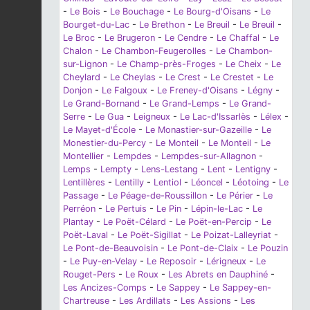
-
Le Bois
-
Le Bouchage
-
Le Bourg-d'Oisans
-
Le
Bourget-du-Lac
-
Le Brethon
-
Le Breuil
-
Le Breuil
-
Le Broc
-
Le Brugeron
-
Le Cendre
-
Le Chaffal
-
Le
Chalon
-
Le Chambon-Feugerolles
-
Le Chambon-
sur-Lignon
-
Le Champ-près-Froges
-
Le Cheix
-
Le
Cheylard
-
Le Cheylas
-
Le Crest
-
Le Crestet
-
Le
Donjon
-
Le Falgoux
-
Le Freney-d'Oisans
-
Légny
-
Le Grand-Bornand
-
Le Grand-Lemps
-
Le Grand-
Serre
-
Le Gua
-
Leigneux
-
Le Lac-d'Issarlès
-
Lélex
-
Le Mayet-d'École
-
Le Monastier-sur-Gazeille
-
Le
Monestier-du-Percy
-
Le Monteil
-
Le Monteil
-
Le
Montellier
-
Lempdes
-
Lempdes-sur-Allagnon
-
Lemps
-
Lempty
-
Lens-Lestang
-
Lent
-
Lentigny
-
Lentillères
-
Lentilly
-
Lentiol
-
Léoncel
-
Léotoing
-
Le
Passage
-
Le Péage-de-Roussillon
-
Le Périer
-
Le
Perréon
-
Le Pertuis
-
Le Pin
-
Lépin-le-Lac
-
Le
Plantay
-
Le Poët-Célard
-
Le Poët-en-Percip
-
Le
Poët-Laval
-
Le Poët-Sigillat
-
Le Poizat-Lalleyriat
-
Le Pont-de-Beauvoisin
-
Le Pont-de-Claix
-
Le Pouzin
-
Le Puy-en-Velay
-
Le Reposoir
-
Lérigneux
-
Le
Rouget-Pers
-
Le Roux
-
Les Abrets en Dauphiné
-
Les Ancizes-Comps
-
Le Sappey
-
Le Sappey-en-
Chartreuse
-
Les Ardillats
-
Les Assions
-
Les