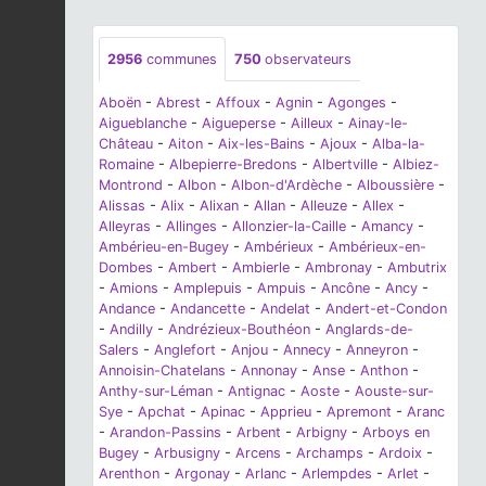
2956
communes
750
observateurs
Aboën
-
Abrest
-
Affoux
-
Agnin
-
Agonges
-
Aigueblanche
-
Aigueperse
-
Ailleux
-
Ainay-le-
Château
-
Aiton
-
Aix-les-Bains
-
Ajoux
-
Alba-la-
Romaine
-
Albepierre-Bredons
-
Albertville
-
Albiez-
Montrond
-
Albon
-
Albon-d'Ardèche
-
Alboussière
-
Alissas
-
Alix
-
Alixan
-
Allan
-
Alleuze
-
Allex
-
Alleyras
-
Allinges
-
Allonzier-la-Caille
-
Amancy
-
Ambérieu-en-Bugey
-
Ambérieux
-
Ambérieux-en-
Dombes
-
Ambert
-
Ambierle
-
Ambronay
-
Ambutrix
-
Amions
-
Amplepuis
-
Ampuis
-
Ancône
-
Ancy
-
Andance
-
Andancette
-
Andelat
-
Andert-et-Condon
-
Andilly
-
Andrézieux-Bouthéon
-
Anglards-de-
Salers
-
Anglefort
-
Anjou
-
Annecy
-
Anneyron
-
Annoisin-Chatelans
-
Annonay
-
Anse
-
Anthon
-
Anthy-sur-Léman
-
Antignac
-
Aoste
-
Aouste-sur-
Sye
-
Apchat
-
Apinac
-
Apprieu
-
Apremont
-
Aranc
-
Arandon-Passins
-
Arbent
-
Arbigny
-
Arboys en
Bugey
-
Arbusigny
-
Arcens
-
Archamps
-
Ardoix
-
Arenthon
-
Argonay
-
Arlanc
-
Arlempdes
-
Arlet
-