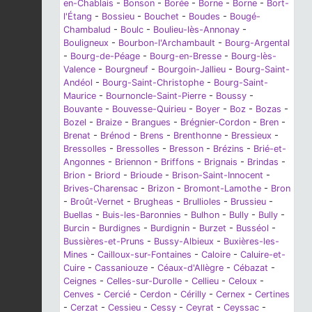
en-Chablais
-
Bonson
-
Borée
-
Borne
-
Borne
-
Bort-
l'Étang
-
Bossieu
-
Bouchet
-
Boudes
-
Bougé-
Chambalud
-
Boulc
-
Boulieu-lès-Annonay
-
Bouligneux
-
Bourbon-l'Archambault
-
Bourg-Argental
-
Bourg-de-Péage
-
Bourg-en-Bresse
-
Bourg-lès-
Valence
-
Bourgneuf
-
Bourgoin-Jallieu
-
Bourg-Saint-
Andéol
-
Bourg-Saint-Christophe
-
Bourg-Saint-
Maurice
-
Bournoncle-Saint-Pierre
-
Boussy
-
Bouvante
-
Bouvesse-Quirieu
-
Boyer
-
Boz
-
Bozas
-
Bozel
-
Braize
-
Brangues
-
Brégnier-Cordon
-
Bren
-
Brenat
-
Brénod
-
Brens
-
Brenthonne
-
Bressieux
-
Bressolles
-
Bressolles
-
Bresson
-
Brézins
-
Brié-et-
Angonnes
-
Briennon
-
Briffons
-
Brignais
-
Brindas
-
Brion
-
Briord
-
Brioude
-
Brison-Saint-Innocent
-
Brives-Charensac
-
Brizon
-
Bromont-Lamothe
-
Bron
-
Broût-Vernet
-
Brugheas
-
Brullioles
-
Brussieu
-
Buellas
-
Buis-les-Baronnies
-
Bulhon
-
Bully
-
Bully
-
Burcin
-
Burdignes
-
Burdignin
-
Burzet
-
Busséol
-
Bussières-et-Pruns
-
Bussy-Albieux
-
Buxières-les-
Mines
-
Cailloux-sur-Fontaines
-
Caloire
-
Caluire-et-
Cuire
-
Cassaniouze
-
Céaux-d'Allègre
-
Cébazat
-
Ceignes
-
Celles-sur-Durolle
-
Cellieu
-
Celoux
-
Cenves
-
Cercié
-
Cerdon
-
Cérilly
-
Cernex
-
Certines
-
Cerzat
-
Cessieu
-
Cessy
-
Ceyrat
-
Ceyssac
-