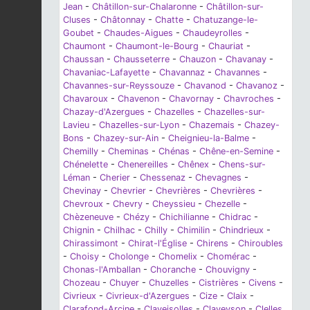
Jean
-
Châtillon-sur-Chalaronne
-
Châtillon-sur-
Cluses
-
Châtonnay
-
Chatte
-
Chatuzange-le-
Goubet
-
Chaudes-Aigues
-
Chaudeyrolles
-
Chaumont
-
Chaumont-le-Bourg
-
Chauriat
-
Chaussan
-
Chausseterre
-
Chauzon
-
Chavanay
-
Chavaniac-Lafayette
-
Chavannaz
-
Chavannes
-
Chavannes-sur-Reyssouze
-
Chavanod
-
Chavanoz
-
Chavaroux
-
Chavenon
-
Chavornay
-
Chavroches
-
Chazay-d'Azergues
-
Chazelles
-
Chazelles-sur-
Lavieu
-
Chazelles-sur-Lyon
-
Chazemais
-
Chazey-
Bons
-
Chazey-sur-Ain
-
Cheignieu-la-Balme
-
Chemilly
-
Cheminas
-
Chénas
-
Chêne-en-Semine
-
Chénelette
-
Chenereilles
-
Chênex
-
Chens-sur-
Léman
-
Cherier
-
Chessenaz
-
Chevagnes
-
Chevinay
-
Chevrier
-
Chevrières
-
Chevrières
-
Chevroux
-
Chevry
-
Cheyssieu
-
Chezelle
-
Chèzeneuve
-
Chézy
-
Chichilianne
-
Chidrac
-
Chignin
-
Chilhac
-
Chilly
-
Chimilin
-
Chindrieux
-
Chirassimont
-
Chirat-l'Église
-
Chirens
-
Chiroubles
-
Choisy
-
Cholonge
-
Chomelix
-
Chomérac
-
Chonas-l'Amballan
-
Choranche
-
Chouvigny
-
Chozeau
-
Chuyer
-
Chuzelles
-
Cistrières
-
Civens
-
Civrieux
-
Civrieux-d'Azergues
-
Cize
-
Claix
-
Clarafond-Arcine
-
Claveisolles
-
Claveyson
-
Clelles