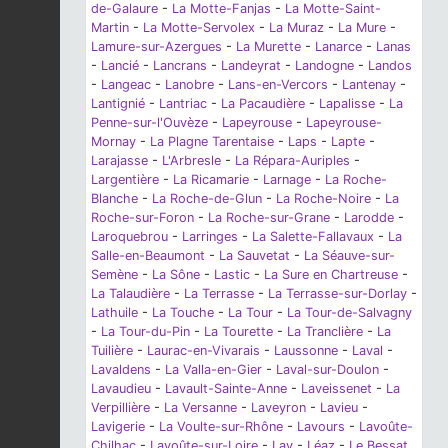
de-Galaure
-
La Motte-Fanjas
-
La Motte-Saint-
Martin
-
La Motte-Servolex
-
La Muraz
-
La Mure
-
Lamure-sur-Azergues
-
La Murette
-
Lanarce
-
Lanas
-
Lancié
-
Lancrans
-
Landeyrat
-
Landogne
-
Landos
-
Langeac
-
Lanobre
-
Lans-en-Vercors
-
Lantenay
-
Lantignié
-
Lantriac
-
La Pacaudière
-
Lapalisse
-
La
Penne-sur-l'Ouvèze
-
Lapeyrouse
-
Lapeyrouse-
Mornay
-
La Plagne Tarentaise
-
Laps
-
Lapte
-
Larajasse
-
L'Arbresle
-
La Répara-Auriples
-
Largentière
-
La Ricamarie
-
Larnage
-
La Roche-
Blanche
-
La Roche-de-Glun
-
La Roche-Noire
-
La
Roche-sur-Foron
-
La Roche-sur-Grane
-
Larodde
-
Laroquebrou
-
Larringes
-
La Salette-Fallavaux
-
La
Salle-en-Beaumont
-
La Sauvetat
-
La Séauve-sur-
Semène
-
La Sône
-
Lastic
-
La Sure en Chartreuse
-
La Talaudière
-
La Terrasse
-
La Terrasse-sur-Dorlay
-
Lathuile
-
La Touche
-
La Tour
-
La Tour-de-Salvagny
-
La Tour-du-Pin
-
La Tourette
-
La Tranclière
-
La
Tuilière
-
Laurac-en-Vivarais
-
Laussonne
-
Laval
-
Lavaldens
-
La Valla-en-Gier
-
Laval-sur-Doulon
-
Lavaudieu
-
Lavault-Sainte-Anne
-
Laveissenet
-
La
Verpillière
-
La Versanne
-
Laveyron
-
Lavieu
-
Lavigerie
-
La Voulte-sur-Rhône
-
Lavours
-
Lavoûte-
Chilhac
-
Lavoûte-sur-Loire
-
Lay
-
Léaz
-
Le Bessat