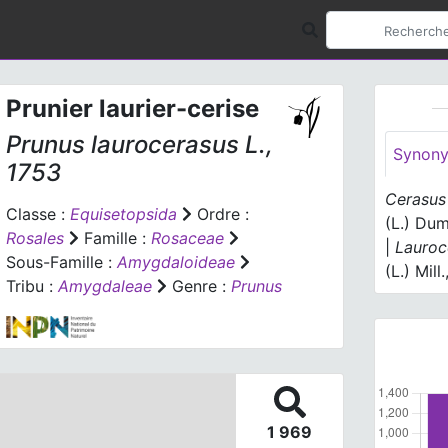
Prunier laurier-cerise
Prunus laurocerasus
L.,
Synon
1753
Cerasus
Classe :
Equisetopsida
Ordre :
(L.) Dum
Rosales
Famille :
Rosaceae
|
Lauroc
Sous-Famille :
Amygdaloideae
(L.) Mill
Tribu :
Amygdaleae
Genre :
Prunus
1 969