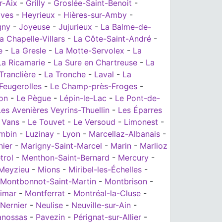
r-Aix
-
Grilly
-
Groslée-Saint-Benoit
-
ives
-
Heyrieux
-
Hières-sur-Amby
-
gny
-
Joyeuse
-
Jujurieux
-
La Balme-de-
a Chapelle-Villars
-
La Côte-Saint-André
-
e
-
La Gresle
-
La Motte-Servolex
-
La
La Ricamarie
-
La Sure en Chartreuse
-
La
Tranclière
-
La Tronche
-
Laval
-
La
eugerolles
-
Le Champ-près-Froges
-
on
-
Le Pègue
-
Lépin-le-Lac
-
Le Pont-de-
Les Avenières Veyrins-Thuellin
-
Les Éparres
 Vans
-
Le Touvet
-
Le Versoud
-
Limonest
-
mbin
-
Luzinay
-
Lyon
-
Marcellaz-Albanais
-
nier
-
Marigny-Saint-Marcel
-
Marin
-
Marlioz
trol
-
Menthon-Saint-Bernard
-
Mercury
-
Meyzieu
-
Mions
-
Miribel-les-Échelles
-
Montbonnot-Saint-Martin
-
Montbrison
-
imar
-
Montferrat
-
Montréal-la-Cluse
-
Nernier
-
Neulise
-
Neuville-sur-Ain
-
anossas
-
Pavezin
-
Pérignat-sur-Allier
-