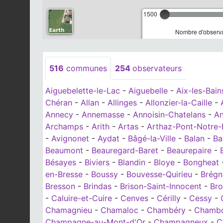
1500
Nombre d'observa
516
communes
254
observateurs
Aiguebelette-le-Lac
-
Aiguebelle
-
Aix-les-Bain
Chéran
-
Allan
-
Allinges
-
Allonzier-la-Caille
-
Annecy
-
Annemasse
-
Annoisin-Chatelans
-
An
Archamps
-
Arith
-
Artas
-
Arthaz-Pont-Notre
-
Avignonet
-
Aydat
-
Bâgé-la-Ville
-
Balan
-
Ba
Beaumont
-
Beauregard-Baret
-
Beaurepaire
-
Bésayes
-
Biviers
-
Blandin
-
Bloye
-
Bongheat
en-Bresse
-
Boussy
-
Bouvesse-Quirieu
-
Brégn
Bresson
-
Brindas
-
Brison-Saint-Innocent
-
Br
-
Caluire-et-Cuire
-
Cenves
-
Cérilly
-
Cessy
-
Chamagnieu
-
Chamaloc
-
Chambéry
-
Chambo
Champagne-au-Mont-d'Or
-
Champagneux
-
C