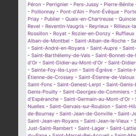
Péron
-
Perrignier
-
Pers-Jussy
-
Pierre-Bénite
-
Pollionnay
-
Pont-d'Ain
-
Pont-Évêque
-
Port
Priay
-
Publier
-
Quaix-en-Chartreuse
-
Quinci
Revel
-
Reventin-Vaugris
-
Reyrieux
-
Rillieux-
Rossillon
-
Royat
-
Rozier-en-Donzy
-
Ruffieux
Alban-de-Montbel
-
Saint-Alban-de-Roche
-
Sa
-
Saint-André-en-Royans
-
Saint-Aupre
-
Saint
-
Saint-Barthélemy-de-Vals
-
Saint-Bonnet-de
d'Or
-
Saint-Didier-au-Mont-d'Or
-
Saint-Didier
-
Sainte-Foy-lès-Lyon
-
Saint-Égrève
-
Sainte-
Étienne-de-Crossey
-
Saint-Étienne-de-Valoux
Saint-Fons
-
Saint-Genest-Lerpt
-
Saint-Genis-
Genis-Pouilly
-
Saint-Georges-de-Commiers
-
d'Espéranche
-
Saint-Germain-au-Mont-d'Or
-
Nuelles
-
Saint-Gervais-sur-Roubion
-
Saint-Hil
de-Bournay
-
Saint-Jean-de-Gonville
-
Saint-J
Saint-Jean-en-Royans
-
Saint-Jean-le-Vieux
-
Just-Saint-Rambert
-
Saint-Lager
-
Saint-Latti
du-Pape
-
Saint-Marcel-Bel-Accueil
-
Saint-Ma