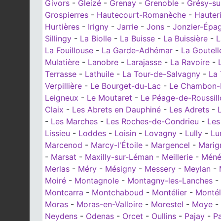
Givors
-
Gleizé
-
Grenay
-
Grenoble
-
Grésy-su
Grospierres
-
Hautecourt-Romanèche
-
Hauter
Hurtières
-
Irigny
-
Jarrie
-
Jons
-
Jonzier-Épa
Sillingy
-
La Biolle
-
La Buisse
-
La Buissière
-
L
La Fouillouse
-
La Garde-Adhémar
-
La Goutell
Mulatière
-
Lanobre
-
Larajasse
-
La Ravoire
-
Terrasse
-
Lathuile
-
La Tour-de-Salvagny
-
La 
Verpillière
-
Le Bourget-du-Lac
-
Le Chambon-F
Leigneux
-
Le Moutaret
-
Le Péage-de-Roussill
Claix
-
Les Abrets en Dauphiné
-
Les Adrets
-
-
Les Marches
-
Les Roches-de-Condrieu
-
Les
Lissieu
-
Loddes
-
Loisin
-
Lovagny
-
Lully
-
Lu
Marcenod
-
Marcy-l'Étoile
-
Margencel
-
Marig
-
Marsat
-
Maxilly-sur-Léman
-
Meillerie
-
Méné
Merlas
-
Méry
-
Mésigny
-
Messery
-
Meylan
-
Moiré
-
Montagnole
-
Montagny-les-Lanches
-
Montcarra
-
Montchaboud
-
Montélier
-
Montél
Moras
-
Moras-en-Valloire
-
Morestel
-
Moye
-
Neydens
-
Odenas
-
Orcet
-
Oullins
-
Pajay
-
P