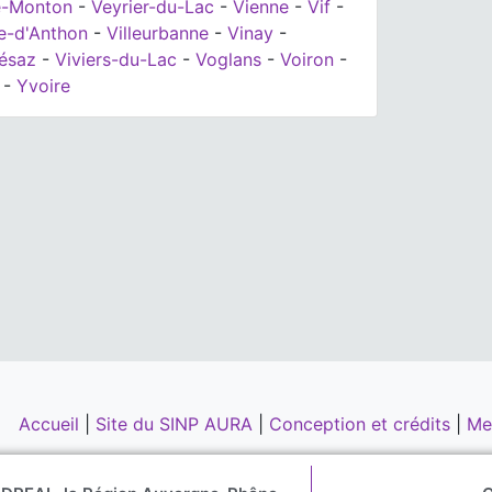
e-Monton
-
Veyrier-du-Lac
-
Vienne
-
Vif
-
te-d'Anthon
-
Villeurbanne
-
Vinay
-
iésaz
-
Viviers-du-Lac
-
Voglans
-
Voiron
-
-
Yvoire
Accueil
|
Site du SINP AURA
|
Conception et crédits
|
Me