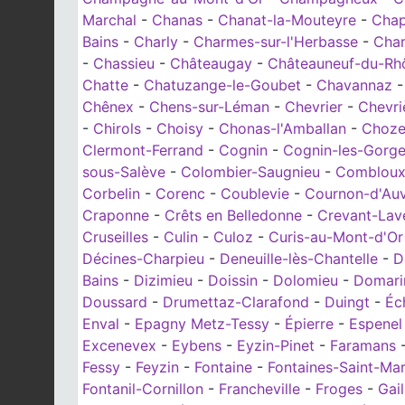
Marchal
-
Chanas
-
Chanat-la-Mouteyre
-
Cha
Bains
-
Charly
-
Charmes-sur-l'Herbasse
-
Cha
-
Chassieu
-
Châteaugay
-
Châteauneuf-du-Rh
Chatte
-
Chatuzange-le-Goubet
-
Chavannaz
Chênex
-
Chens-sur-Léman
-
Chevrier
-
Chevri
-
Chirols
-
Choisy
-
Chonas-l'Amballan
-
Choze
Clermont-Ferrand
-
Cognin
-
Cognin-les-Gorg
sous-Salève
-
Colombier-Saugnieu
-
Comblou
Corbelin
-
Corenc
-
Coublevie
-
Cournon-d'Au
Craponne
-
Crêts en Belledonne
-
Crevant-Lav
Cruseilles
-
Culin
-
Culoz
-
Curis-au-Mont-d'Or
Décines-Charpieu
-
Deneuille-lès-Chantelle
-
D
Bains
-
Dizimieu
-
Doissin
-
Dolomieu
-
Domari
Doussard
-
Drumettaz-Clarafond
-
Duingt
-
Éc
Enval
-
Epagny Metz-Tessy
-
Épierre
-
Espenel
Excenevex
-
Eybens
-
Eyzin-Pinet
-
Faramans
Fessy
-
Feyzin
-
Fontaine
-
Fontaines-Saint-Mar
Fontanil-Cornillon
-
Francheville
-
Froges
-
Gail