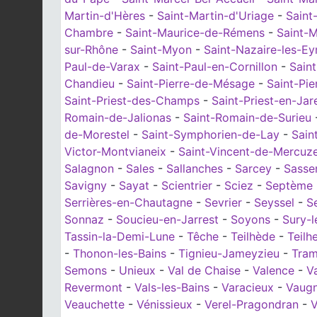
Martin-d'Hères
-
Saint-Martin-d'Uriage
-
Saint
Chambre
-
Saint-Maurice-de-Rémens
-
Saint-M
sur-Rhône
-
Saint-Myon
-
Saint-Nazaire-les-E
Paul-de-Varax
-
Saint-Paul-en-Cornillon
-
Saint
Chandieu
-
Saint-Pierre-de-Mésage
-
Saint-Pie
Saint-Priest-des-Champs
-
Saint-Priest-en-Jar
Romain-de-Jalionas
-
Saint-Romain-de-Surieu
de-Morestel
-
Saint-Symphorien-de-Lay
-
Sain
Victor-Montvianeix
-
Saint-Vincent-de-Mercuz
Salagnon
-
Sales
-
Sallanches
-
Sarcey
-
Sasse
Savigny
-
Sayat
-
Scientrier
-
Sciez
-
Septème
Serrières-en-Chautagne
-
Sevrier
-
Seyssel
-
S
Sonnaz
-
Soucieu-en-Jarrest
-
Soyons
-
Sury-
Tassin-la-Demi-Lune
-
Têche
-
Teilhède
-
Teilh
-
Thonon-les-Bains
-
Tignieu-Jameyzieu
-
Tram
Semons
-
Unieux
-
Val de Chaise
-
Valence
-
V
Revermont
-
Vals-les-Bains
-
Varacieux
-
Vaug
Veauchette
-
Vénissieux
-
Verel-Pragondran
-
V