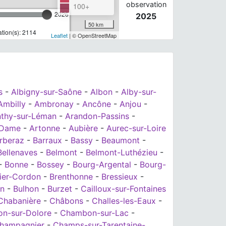
observation
100+
2026
2025
50 km
tion(s): 2114
Leaflet
| © OpenStreetMap
s
-
Albigny-sur-Saône
-
Albon
-
Alby-sur-
Ambilly
-
Ambronay
-
Ancône
-
Anjou
-
thy-sur-Léman
-
Arandon-Passins
-
-Dame
-
Artonne
-
Aubière
-
Aurec-sur-Loire
rberaz
-
Barraux
-
Bassy
-
Beaumont
-
Bellenaves
-
Belmont
-
Belmont-Luthézieu
-
-
Bonne
-
Bossey
-
Bourg-Argental
-
Bourg-
ier-Cordon
-
Brenthonne
-
Bressieux
-
on
-
Bulhon
-
Burzet
-
Cailloux-sur-Fontaines
Chabanière
-
Châbons
-
Challes-les-Eaux
-
n-sur-Dolore
-
Chambon-sur-Lac
-
hampagnier
-
Champs-sur-Tarentaine-