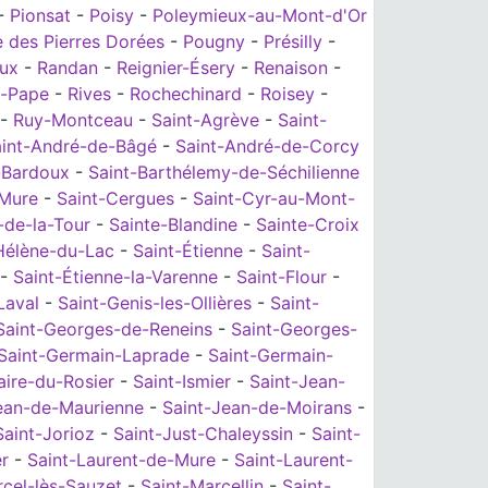
-
Pionsat
-
Poisy
-
Poleymieux-au-Mont-d'Or
e des Pierres Dorées
-
Pougny
-
Présilly
-
eux
-
Randan
-
Reignier-Ésery
-
Renaison
-
la-Pape
-
Rives
-
Rochechinard
-
Roisey
-
-
Ruy-Montceau
-
Saint-Agrève
-
Saint-
int-André-de-Bâgé
-
Saint-André-de-Corcy
-Bardoux
-
Saint-Barthélemy-de-Séchilienne
-Mure
-
Saint-Cergues
-
Saint-Cyr-au-Mont-
-de-la-Tour
-
Sainte-Blandine
-
Sainte-Croix
Hélène-du-Lac
-
Saint-Étienne
-
Saint-
-
Saint-Étienne-la-Varenne
-
Saint-Flour
-
Laval
-
Saint-Genis-les-Ollières
-
Saint-
Saint-Georges-de-Reneins
-
Saint-Georges-
Saint-Germain-Laprade
-
Saint-Germain-
aire-du-Rosier
-
Saint-Ismier
-
Saint-Jean-
ean-de-Maurienne
-
Saint-Jean-de-Moirans
-
Saint-Jorioz
-
Saint-Just-Chaleyssin
-
Saint-
er
-
Saint-Laurent-de-Mure
-
Saint-Laurent-
rcel-lès-Sauzet
-
Saint-Marcellin
-
Saint-