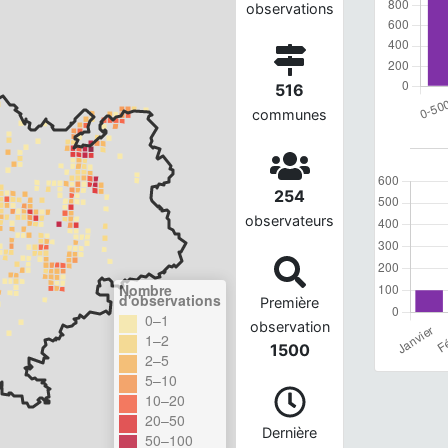
observations
516
communes
254
observateurs
Nombre
d'observations
Première
0–1
observation
1–2
1500
2–5
5–10
10–20
20–50
Dernière
50–100