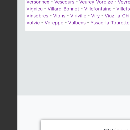
Versonnex
-
Vescours
-
Veurey-Voroize
-
Veyr
Vignieu
-
Villard-Bonnot
-
Villefontaine
-
Villet
Vinsobres
-
Vions
-
Viriville
-
Viry
-
Viuz-la-Ch
Volvic
-
Voreppe
-
Vulbens
-
Yssac-la-Tourette