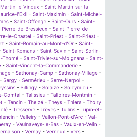
-Martin-le-Vinoux
-
Saint-Martin-sur-la-
aurice-l'Exil
-
Saint-Maximin
-
Saint-Michel-
ymes
-
Saint-Offenge
-
Saint-Ours
-
Saint-
-Pierre-de-Bressieux
-
Saint-Pierre-de-
rre-le-Chastel
-
Saint-Priest
-
Saint-Priest
-
ez
-
Saint-Romain-au-Mont-d'Or
-
Saint-
-
Saint-Romans
-
Saint-Savin
-
Saint-Sorlin-
t-Thomé
-
Saint-Trivier-sur-Moignans
-
Saint-
e
-
Saint-Vincent-la-Commanderie
-
nage
-
Sathonay-Camp
-
Sathonay-Village
-
-
Sergy
-
Sermérieu
-
Serre-Nerpol
-
eyssins
-
Sillingy
-
Solaize
-
Soleymieu
-
le-Comtal
-
Talissieu
-
Talloires-Montmin
-
et
-
Tencin
-
Theizé
-
Theys
-
Thiers
-
Thoiry
olé
-
Tresserve
-
Trèves
-
Tullins
-
Tupin-et-
alencin
-
Valleiry
-
Vallon-Pont-d'Arc
-
Val-
neray
-
Vaulnaveys-le-Bas
-
Vaulx-en-Velin
-
ernaison
-
Vernay
-
Vernoux
-
Vers
-