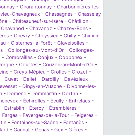
ponnay
-
Charantonnay
-
Charbonnières-les-
rvieu-Chavagneux
-
Chassagnes
-
Chasselay
ône
-
Châteauneuf-sur-Isère
-
Châtillon
-
-
Chavanod
-
Chavanoz
-
Chazey-Bons
-
ères
-
Chevry
-
Cheyssieu
-
Chilly
-
Chimilin
au
-
Cisternes-la-Forêt
-
Claveisolles
-
es
-
Collonges-au-Mont-d'Or
-
Collonges-
x
-
Combrailles
-
Conjux
-
Copponex
-
vergne
-
Courtes
-
Couzon-au-Mont-d'Or
-
eine
-
Creys-Mépieu
-
Crolles
-
Crozet
-
-
Cuvat
-
Dallet
-
Dardilly
-
Davézieux
-
evesset
-
Dingy-en-Vuache
-
Divonne-les-
n
-
Domène
-
Dommartin
-
Dortan
-
henevex
-
Échirolles
-
Écully
-
Entrelacs
-
-
Estrablin
-
Étercy
-
Étrembières
-
-
Farges
-
Faverges-de-la-Tour
-
Feigères
-
tin
-
Fontaines-sur-Saône
-
Fontanès
-
lard
-
Gannat
-
Genas
-
Gex
-
Gières
-