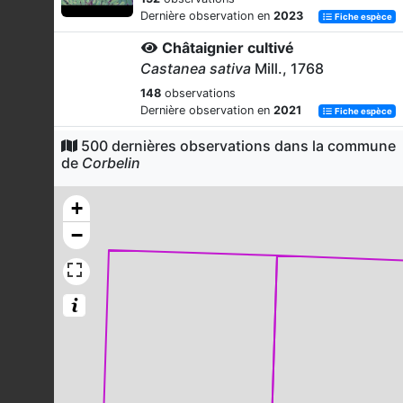
Dernière observation en
2023
Fiche espèce
Châtaignier cultivé
Castanea sativa
Mill., 1768
148
observations
Dernière observation en
2021
Fiche espèce
Charme commun
500 dernières observations dans la commune
de
Corbelin
Carpinus betulus
L., 1753
140
observations
+
Dernière observation en
2025
Fiche espèce
−
Aulne glutineux
Alnus glutinosa
(L.) Gaertn., 1790
139
observations
Dernière observation en
2025
Fiche espèce
Aubépine à un style
Crataegus monogyna
Jacq., 1775
137
observations
Dernière observation en
2023
Fiche espèce