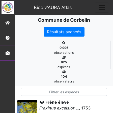
Biodiv'AURA Atlas
Commune de Corbelin
Résultats avancés
9 996
observations
825
espèces
104
observateurs
Frêne élevé
Fraxinus excelsior
L., 1753