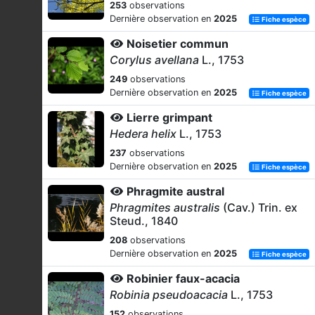
253
observations
Dernière observation en
2025
Fiche espèce
Noisetier commun
Corylus avellana
L., 1753
249
observations
Dernière observation en
2025
Fiche espèce
Lierre grimpant
Hedera helix
L., 1753
237
observations
Dernière observation en
2025
Fiche espèce
Phragmite austral
Phragmites australis
(Cav.) Trin. ex
Steud., 1840
208
observations
Dernière observation en
2025
Fiche espèce
Robinier faux-acacia
Robinia pseudoacacia
L., 1753
152
observations