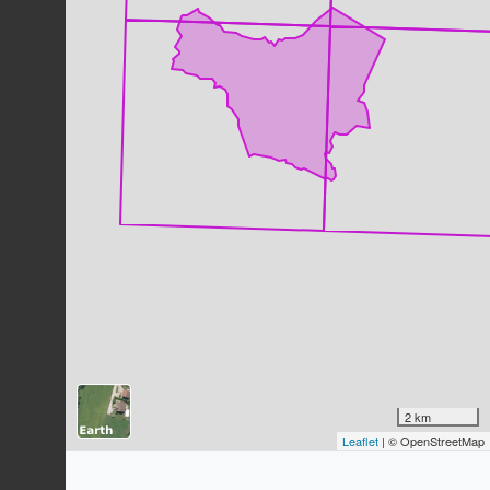
Sureau noir
Sambucus nigra
L., 1753
134
observations
Dernière observation en
2025
Fiche espèce
Tête d'or
Solidago gigantea
Aiton, 1789
128
observations
Dernière observation en
2019
Fiche espèce
Gouet tacheté
Arum maculatum
L., 1753
125
observations
Dernière observation en
2025
Fiche espèce
Sceau-de-Salomon multiflore
Polygonatum multiflorum
(L.) All.,
1785
2 km
Leaflet
| © OpenStreetMap
120
observations
Dernière observation en
2021
Fiche espèce