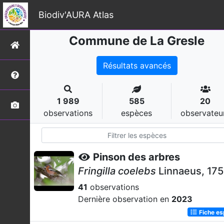
Biodiv'AURA Atlas
Commune de La Gresle
Résultats avancés
1 989
585
20
observations
espèces
observateu
Pinson des arbres
Fringilla coelebs
Linnaeus, 17
41
observations
Dernière observation en
2023
Fiche e