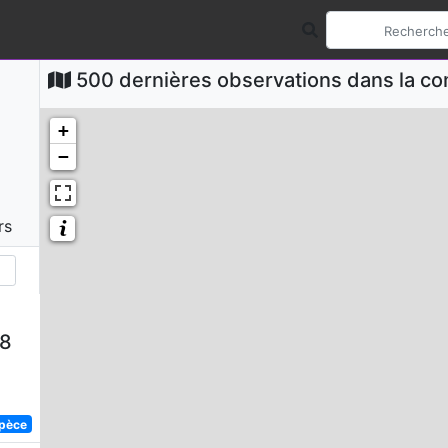
500 dernières observations dans la 
+
−
rs
58
spèce