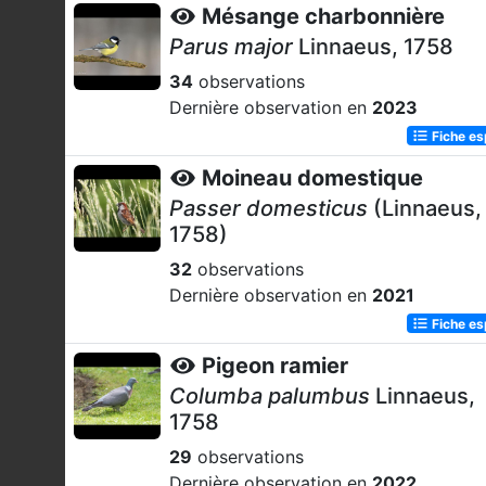
Mésange charbonnière
Parus major
Linnaeus, 1758
34
observations
Dernière observation en
2023
Fiche e
Moineau domestique
Passer domesticus
(Linnaeus,
1758)
32
observations
Dernière observation en
2021
Fiche e
Pigeon ramier
Columba palumbus
Linnaeus,
1758
29
observations
Dernière observation en
2022