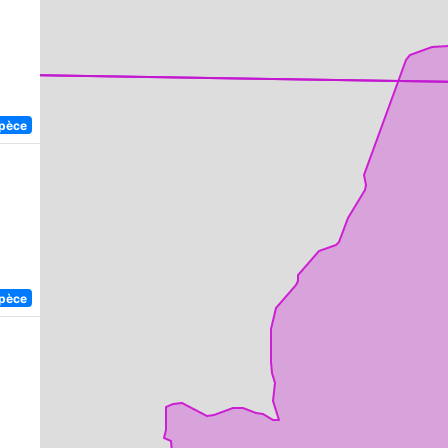
spèce
spèce