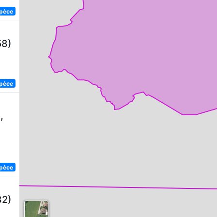
spèce
58)
spèce
,
spèce
82)