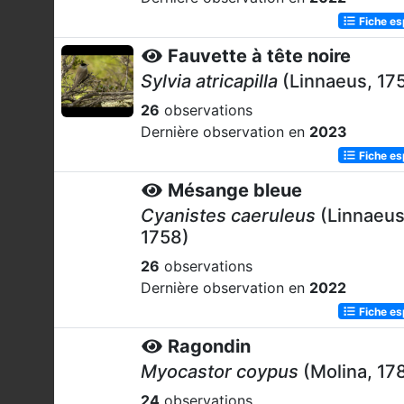
Fiche e
Fauvette à tête noire
Sylvia atricapilla
(Linnaeus, 17
26
observations
Dernière observation en
2023
Fiche e
Mésange bleue
Cyanistes caeruleus
(Linnaeus
1758)
26
observations
Dernière observation en
2022
Fiche e
Ragondin
Myocastor coypus
(Molina, 17
24
observations