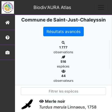
Biodiv'AURA Atlas
Commune de Saint-Just-Chaleyssin
Résultats avancés
1 777
observations
516
espèces
44
observateurs
Merle noir
Turdus merula
Linnaeus, 1758