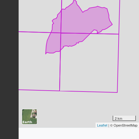
Moineau domestique
Passer domesticus
(Linnaeus, 1758)
23
observations
Dernière observation en
2023
Fiche espèce
Troglodyte mignon
Troglodytes troglodytes
(Linnaeus,
1758)
20
observations
Dernière observation en
2023
Fiche espèce
Chardonneret élégant
Carduelis carduelis
(Linnaeus, 1758)
20
observations
Dernière observation en
2023
Fiche espèce
Mésange bleue
Cyanistes caeruleus
(Linnaeus,
2 km
1758)
Leaflet
| © OpenStreetMap
20
observations
Dernière observation en
2023