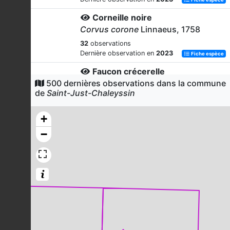
Corneille noire
Corvus corone
Linnaeus, 1758
32
observations
Dernière observation en
2023
Fiche espèce
Faucon crécerelle
500 dernières observations dans la commune
Falco tinnunculus
Linnaeus, 1758
de
Saint-Just-Chaleyssin
30
observations
Dernière observation en
2023
Fiche espèce
+
Tourterelle turque
−
Streptopelia decaocto
(Frivaldszky,
1838)
28
observations
Dernière observation en
2023
Fiche espèce
Buse variable
Buteo buteo
(Linnaeus, 1758)
23
observations
Dernière observation en
2023
Fiche espèce