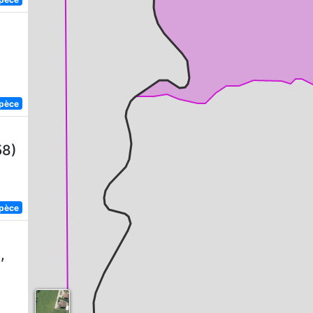
spèce
58)
spèce
,