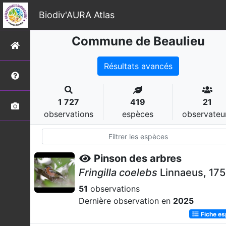
Biodiv'AURA Atlas
Commune de Beaulieu
Résultats avancés
1 727
419
21
observations
espèces
observateu
Pinson des arbres
Fringilla coelebs
Linnaeus, 17
51
observations
Dernière observation en
2025
Fiche e