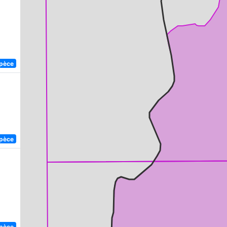
spèce
spèce
spèce