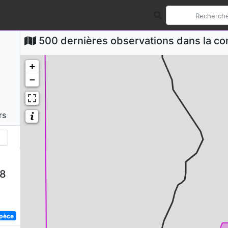
500 dernières observations dans la 
+
−
rs
58
spèce