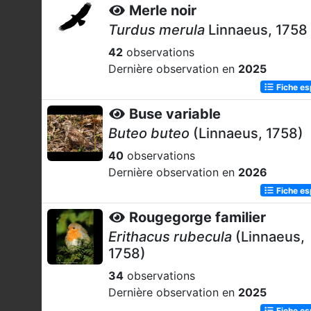
Merle noir
Turdus merula
Linnaeus, 1758
42
observations
Dernière observation en
2025
Fiche e
Buse variable
Buteo buteo
(Linnaeus, 1758)
40
observations
Dernière observation en
2026
Fiche e
Rougegorge familier
Erithacus rubecula
(Linnaeus,
1758)
34
observations
Dernière observation en
2025
Fiche e