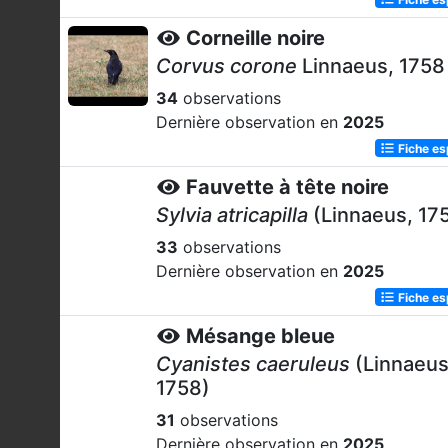
Corneille noire
Corvus corone
Linnaeus, 1758
34
observations
Dernière observation en
2025
Fiche e
Fauvette à tête noire
Sylvia atricapilla
(Linnaeus, 17
33
observations
Dernière observation en
2025
Fiche e
Mésange bleue
Cyanistes caeruleus
(Linnaeus
1758)
31
observations
Dernière observation en
2025