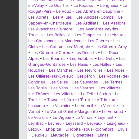
en-Velay
-
Le Quartier
-
Le Reposoir
-
Lérigneux
-
Le
Rouget-Pers
-
Le Roux
-
Les Abrets en Dauphiné
-
Les Adrets
-
Les Allues
-
Les Ancizes-Comps
-
Le
Sappey-en-Chartreuse
-
Les Ardillats
-
Les Assions
-
Les Avanchers-Valmorel
-
Les Avenières Veyrins-
Thuellin
-
Les Belleville
-
Les Chapelles
-
Leschaux
-
Les Chavannes-en-Maurienne
-
Les Chères
-
Les
Clefs
-
Les Contamines-Montjoie
-
Les Côtes-d'Arey
-
Les Côtes-de-Corps
-
Les Déserts
-
Les Deux
Alpes
-
Les Éparres
-
Les Estables
-
Les Gets
-
Les
Granges-Gontardes
-
Les Haies
-
Les Halles
-
Les
Houches
-
Les Marches
-
Les Neyrolles
-
Les Noës
-
Les Ollières-sur-Eyrieux
-
Lespéron
-
Les Roches-de-
Condrieu
-
Les Salles
-
Les Sauvages
-
Les Ternes
-
Les Tonils
-
Les Vans
-
Les Vastres
-
Les Villards-
sur-Thônes
-
Les Villettes
-
Le Teil
-
Lételon
-
Le
Theil
-
Le Touvet
-
Létra
-
L'Étrat
-
Le Trioulou
-
Leucamp
-
Le Vaulmier
-
Le Verneil
-
Le Vernet
-
Le
Vernet
-
Le Vernet-Sainte-Marguerite
-
Le Versoud
-
Le Veurdre
-
Le Vigean
-
Le Vilhain
-
Leyment
-
Leynhac
-
Leyrieu
-
Leyssard
-
Leyvaux
-
Lézigneux
-
Lezoux
-
Lhôpital
-
L'Hôpital-sous-Rochefort
-
Lhuis
-
Lieudieu
-
Lieutadès
-
Lignerolles
-
Limas
-