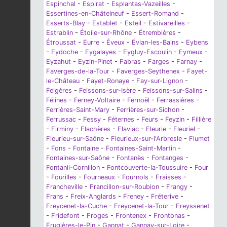
Espinchal
-
Espirat
-
Esplantas-Vazeilles
-
Essertines-en-Châtelneuf
-
Essert-Romand
-
Esserts-Blay
-
Establet
-
Esteil
-
Estivareilles
-
Estrablin
-
Étoile-sur-Rhône
-
Étrembières
-
Étroussat
-
Eurre
-
Éveux
-
Évian-les-Bains
-
Eybens
-
Eydoche
-
Eygalayes
-
Eygluy-Escoulin
-
Eymeux
-
Eyzahut
-
Eyzin-Pinet
-
Fabras
-
Farges
-
Farnay
-
Faverges-de-la-Tour
-
Faverges-Seythenex
-
Fayet-
le-Château
-
Fayet-Ronaye
-
Fay-sur-Lignon
-
Feigères
-
Feissons-sur-Isère
-
Feissons-sur-Salins
-
Félines
-
Ferney-Voltaire
-
Fernoël
-
Ferrassières
-
Ferrières-Saint-Mary
-
Ferrières-sur-Sichon
-
Ferrussac
-
Fessy
-
Féternes
-
Feurs
-
Feyzin
-
Fillière
-
Firminy
-
Flachères
-
Flaviac
-
Fleurie
-
Fleuriel
-
Fleurieu-sur-Saône
-
Fleurieux-sur-l'Arbresle
-
Flumet
-
Fons
-
Fontaine
-
Fontaines-Saint-Martin
-
Fontaines-sur-Saône
-
Fontanès
-
Fontanges
-
Fontanil-Cornillon
-
Fontcouverte-la-Toussuire
-
Four
-
Fourilles
-
Fourneaux
-
Fournols
-
Fraisses
-
Francheville
-
Francillon-sur-Roubion
-
Frangy
-
Frans
-
Freix-Anglards
-
Freney
-
Fréterive
-
Freycenet-la-Cuche
-
Freycenet-la-Tour
-
Freyssenet
-
Fridefont
-
Froges
-
Frontenex
-
Frontonas
-
Frugières-le-Pin
-
Gannat
-
Gannay-sur-Loire
-