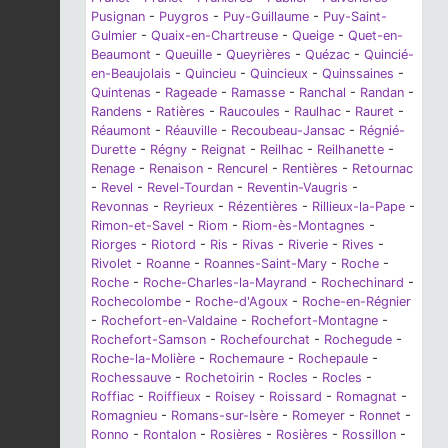
Pusignan
-
Puygros
-
Puy-Guillaume
-
Puy-Saint-
Gulmier
-
Quaix-en-Chartreuse
-
Queige
-
Quet-en-
Beaumont
-
Queuille
-
Queyrières
-
Quézac
-
Quincié-
en-Beaujolais
-
Quincieu
-
Quincieux
-
Quinssaines
-
Quintenas
-
Rageade
-
Ramasse
-
Ranchal
-
Randan
-
Randens
-
Ratières
-
Raucoules
-
Raulhac
-
Rauret
-
Réaumont
-
Réauville
-
Recoubeau-Jansac
-
Régnié-
Durette
-
Régny
-
Reignat
-
Reilhac
-
Reilhanette
-
Renage
-
Renaison
-
Rencurel
-
Rentières
-
Retournac
-
Revel
-
Revel-Tourdan
-
Reventin-Vaugris
-
Revonnas
-
Reyrieux
-
Rézentières
-
Rillieux-la-Pape
-
Rimon-et-Savel
-
Riom
-
Riom-ès-Montagnes
-
Riorges
-
Riotord
-
Ris
-
Rivas
-
Riverie
-
Rives
-
Rivolet
-
Roanne
-
Roannes-Saint-Mary
-
Roche
-
Roche
-
Roche-Charles-la-Mayrand
-
Rochechinard
-
Rochecolombe
-
Roche-d'Agoux
-
Roche-en-Régnier
-
Rochefort-en-Valdaine
-
Rochefort-Montagne
-
Rochefort-Samson
-
Rochefourchat
-
Rochegude
-
Roche-la-Molière
-
Rochemaure
-
Rochepaule
-
Rochessauve
-
Rochetoirin
-
Rocles
-
Rocles
-
Roffiac
-
Roiffieux
-
Roisey
-
Roissard
-
Romagnat
-
Romagnieu
-
Romans-sur-Isère
-
Romeyer
-
Ronnet
-
Ronno
-
Rontalon
-
Rosières
-
Rosières
-
Rossillon
-