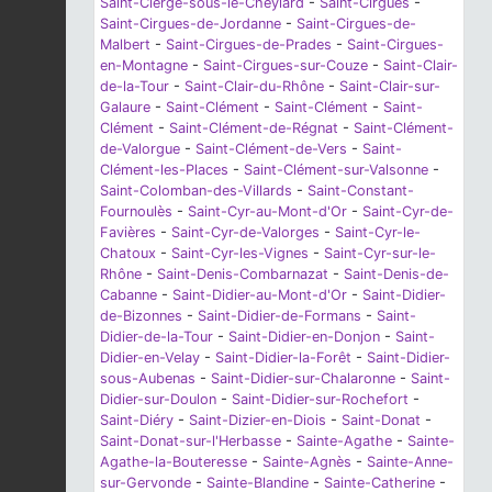
Saint-Cierge-sous-le-Cheylard
-
Saint-Cirgues
-
Saint-Cirgues-de-Jordanne
-
Saint-Cirgues-de-
Malbert
-
Saint-Cirgues-de-Prades
-
Saint-Cirgues-
en-Montagne
-
Saint-Cirgues-sur-Couze
-
Saint-Clair-
de-la-Tour
-
Saint-Clair-du-Rhône
-
Saint-Clair-sur-
Galaure
-
Saint-Clément
-
Saint-Clément
-
Saint-
Clément
-
Saint-Clément-de-Régnat
-
Saint-Clément-
de-Valorgue
-
Saint-Clément-de-Vers
-
Saint-
Clément-les-Places
-
Saint-Clément-sur-Valsonne
-
Saint-Colomban-des-Villards
-
Saint-Constant-
Fournoulès
-
Saint-Cyr-au-Mont-d'Or
-
Saint-Cyr-de-
Favières
-
Saint-Cyr-de-Valorges
-
Saint-Cyr-le-
Chatoux
-
Saint-Cyr-les-Vignes
-
Saint-Cyr-sur-le-
Rhône
-
Saint-Denis-Combarnazat
-
Saint-Denis-de-
Cabanne
-
Saint-Didier-au-Mont-d'Or
-
Saint-Didier-
de-Bizonnes
-
Saint-Didier-de-Formans
-
Saint-
Didier-de-la-Tour
-
Saint-Didier-en-Donjon
-
Saint-
Didier-en-Velay
-
Saint-Didier-la-Forêt
-
Saint-Didier-
sous-Aubenas
-
Saint-Didier-sur-Chalaronne
-
Saint-
Didier-sur-Doulon
-
Saint-Didier-sur-Rochefort
-
Saint-Diéry
-
Saint-Dizier-en-Diois
-
Saint-Donat
-
Saint-Donat-sur-l'Herbasse
-
Sainte-Agathe
-
Sainte-
Agathe-la-Bouteresse
-
Sainte-Agnès
-
Sainte-Anne-
sur-Gervonde
-
Sainte-Blandine
-
Sainte-Catherine
-