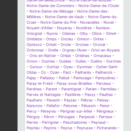
Dame-de-Bellecombe
-
Notre-Dame-de-Boisset
-
Notre-Dame-de-Commiers
-
Notre-Dame-de-l'Osier
-
Notre-Dame-de-Mésage
-
Notre-Dame-des-
Millières
-
Notre-Dame-de-Vaulx
-
Notre-Dame-du-
Cruet
-
Notre-Dame-du-Pré
-
Novacelles
-
Novel
-
Noyant-d'Allier
-
Noyarey
-
Nozières
-
Nurieux-
Volognat
-
Nyons
-
Odenas
-
Olby
-
Olloix
-
Olmet
-
Omblèze
-
Omps
-
Oncieu
-
Onnion
-
Ontex
-
Optevoz
-
Orbeil
-
Orcier
-
Orcines
-
Orcival
-
Ordonnaz
-
Orelle
-
Orgnac-l'Aven
-
Oriol-en-Royans
-
Oris-en-Rattier
-
Orléat
-
Orliénas
-
Ornacieux
-
Ornon
-
Ouches
-
Ouides
-
Oulles
-
Oullins
-
Ourches
-
Ouroux
-
Outriaz
-
Oyeu
-
Oyonnax
-
Oytier-Saint-
Oblas
-
Oz
-
Ozan
-
Pact
-
Pailharès
-
Pailherols
-
Pajay
-
Palladuc
-
Pallud
-
Panissage
-
Panissières
-
Paray-le-Frésil
-
Paray-sous-Briailles
-
Parcieux
-
Pardines
-
Parent
-
Parentignat
-
Parlan
-
Parmilieu
-
Parves et Nattages
-
Paslières
-
Passy
-
Paulhac
-
Paulhenc
-
Pavezin
-
Payzac
-
Pébrac
-
Peisey-
Nancroix
-
Pellafol
-
Pelonne
-
Pélussin
-
Penol
-
Percy
-
Péreyres
-
Pérignat-sur-Allier
-
Périgneux
-
Périgny
-
Péron
-
Pérouges
-
Perpezat
-
Perreux
-
Perrex
-
Perrignier
-
Peschadoires
-
Peyraud
-
Peyrieu
-
Peyrins
-
Peyrus
-
Peyrusse
-
Picherande
-