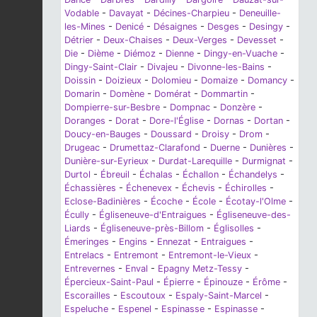
Vodable
-
Davayat
-
Décines-Charpieu
-
Deneuille-
les-Mines
-
Denicé
-
Désaignes
-
Desges
-
Desingy
-
Détrier
-
Deux-Chaises
-
Deux-Verges
-
Devesset
-
Die
-
Dième
-
Diémoz
-
Dienne
-
Dingy-en-Vuache
-
Dingy-Saint-Clair
-
Divajeu
-
Divonne-les-Bains
-
Doissin
-
Doizieux
-
Dolomieu
-
Domaize
-
Domancy
-
Domarin
-
Domène
-
Domérat
-
Dommartin
-
Dompierre-sur-Besbre
-
Dompnac
-
Donzère
-
Doranges
-
Dorat
-
Dore-l'Église
-
Dornas
-
Dortan
-
Doucy-en-Bauges
-
Doussard
-
Droisy
-
Drom
-
Drugeac
-
Drumettaz-Clarafond
-
Duerne
-
Dunières
-
Dunière-sur-Eyrieux
-
Durdat-Larequille
-
Durmignat
-
Durtol
-
Ébreuil
-
Échalas
-
Échallon
-
Échandelys
-
Échassières
-
Échenevex
-
Échevis
-
Échirolles
-
Eclose-Badinières
-
Écoche
-
École
-
Écotay-l'Olme
-
Écully
-
Égliseneuve-d'Entraigues
-
Égliseneuve-des-
Liards
-
Égliseneuve-près-Billom
-
Églisolles
-
Émeringes
-
Engins
-
Ennezat
-
Entraigues
-
Entrelacs
-
Entremont
-
Entremont-le-Vieux
-
Entrevernes
-
Enval
-
Epagny Metz-Tessy
-
Épercieux-Saint-Paul
-
Épierre
-
Épinouze
-
Érôme
-
Escorailles
-
Escoutoux
-
Espaly-Saint-Marcel
-
Espeluche
-
Espenel
-
Espinasse
-
Espinasse
-