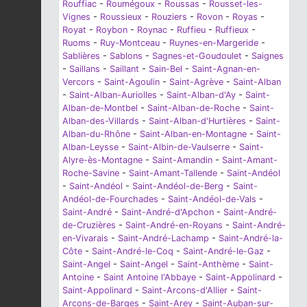
Rouffiac
-
Roumégoux
-
Roussas
-
Rousset-les-
Vignes
-
Roussieux
-
Rouziers
-
Rovon
-
Royas
-
Royat
-
Roybon
-
Roynac
-
Ruffieu
-
Ruffieux
-
Ruoms
-
Ruy-Montceau
-
Ruynes-en-Margeride
-
Sablières
-
Sablons
-
Sagnes-et-Goudoulet
-
Saignes
-
Saillans
-
Saillant
-
Sain-Bel
-
Saint-Agnan-en-
Vercors
-
Saint-Agoulin
-
Saint-Agrève
-
Saint-Alban
-
Saint-Alban-Auriolles
-
Saint-Alban-d'Ay
-
Saint-
Alban-de-Montbel
-
Saint-Alban-de-Roche
-
Saint-
Alban-des-Villards
-
Saint-Alban-d'Hurtières
-
Saint-
Alban-du-Rhône
-
Saint-Alban-en-Montagne
-
Saint-
Alban-Leysse
-
Saint-Albin-de-Vaulserre
-
Saint-
Alyre-ès-Montagne
-
Saint-Amandin
-
Saint-Amant-
Roche-Savine
-
Saint-Amant-Tallende
-
Saint-Andéol
-
Saint-Andéol
-
Saint-Andéol-de-Berg
-
Saint-
Andéol-de-Fourchades
-
Saint-Andéol-de-Vals
-
Saint-André
-
Saint-André-d'Apchon
-
Saint-André-
de-Cruzières
-
Saint-André-en-Royans
-
Saint-André-
en-Vivarais
-
Saint-André-Lachamp
-
Saint-André-la-
Côte
-
Saint-André-le-Coq
-
Saint-André-le-Gaz
-
Saint-Angel
-
Saint-Angel
-
Saint-Anthème
-
Saint-
Antoine
-
Saint Antoine l'Abbaye
-
Saint-Appolinard
-
Saint-Appolinard
-
Saint-Arcons-d'Allier
-
Saint-
Arcons-de-Barges
-
Saint-Arey
-
Saint-Auban-sur-