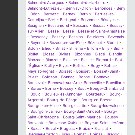
Belmont-d'Azergues
-
Belmont-de-la-Loire
-
Belmont-Luthézieu
-
Bénivay-Ollon
-
Bénonces
-
Bény
-
Béon
-
Berbezit
-
Bernex
-
Bernin
-
Berrias-et-
Casteljau
-
Bert
-
Bertignat
-
Berzème
-
Bésayes
-
Bésignan
-
Bessamorel
-
Bessans
-
Bessas
-
Bessay-
sur-Allier
-
Besse
-
Besse
-
Besse-et-Saint-Anastaise
-
Bessenay
-
Bessey
-
Bessins
-
Beurières
-
Bévenais
-
Beynost
-
Bézaudun-sur-Bîne
-
Bézenet
-
Bibost
-
Bidon
-
Bilieu
-
Billiat
-
Billième
-
Billom
-
Billy
-
Biol
-
Biollet
-
Biozat
-
Biviers
-
Bizonnes
-
Blacé
-
Blandin
-
Blanzac
-
Blanzat
-
Blassac
-
Blesle
-
Blomard
-
Blot-
l'Église
-
Bluffy
-
Blyes
-
Boffres
-
Bogy
-
Bohas-
Meyriat-Rignat
-
Boisset
-
Boisset
-
Boisset-Saint-
Priest
-
Bolozon
-
Bonnac
-
Bonne
-
Bonneval
-
Bonneval
-
Bonneval-sur-Arc
-
Bonneville
-
Bonvillaret
-
Borée
-
Borne
-
Bossey
-
Bost
-
Bougé-Chambalud
-
Boulc
-
Boulieu-lès-Annonay
-
Bourdeaux
-
Bourg-
Argental
-
Bourg-de-Péage
-
Bourg-en-Bresse
-
Bourget-en-Huile
-
Bourg-Lastic
-
Bourg-lès-Valence
-
Bourgoin-Jallieu
-
Bourg-Saint-Andéol
-
Bourg-
Saint-Christophe
-
Bourg-Saint-Maurice
-
Boussy
-
Bouvante
-
Bouvesse-Quirieu
-
Boyeux-Saint-Jérôme
-
Bozas
-
Bozel
-
Brageac
-
Braize
-
Bransat
-
Brégnier-Cordon
-
Bren
-
Brenat
-
Brénaz
-
Brénod
-