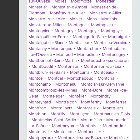
sur-Ouvèze
-
Molles
-
Molompize
-
Monestier
-
Monestier
-
Monestier-d'Ambel
-
Monestier-de-
Clermont
-
Monétay-sur-Allier
-
Monistrol-d'Allier
-
Monistrol-sur-Loire
-
Monlet
-
Mons
-
Monsols
-
Monsteroux-Milieu
-
Montagne
-
Montagnieu
-
Montagnieu
-
Montagny
-
Montagny
-
Montagny
-
Montaiguët-en-Forez
-
Montaigu-le-Blin
-
Montaigut
-
Montaigut-le-Blanc
-
Montailleur
-
Montalieu-Vercieu
-
Montanay
-
Montanges
-
Montarcher
-
Montauban-
sur-l'Ouvèze
-
Montaud
-
Montaulieu
-
Montbeugny
-
Montbonnot-Saint-Martin
-
Montboucher-sur-Jabron
-
Montboudif
-
Montbrison
-
Montbrison-sur-Lez
-
Montbrun-les-Bains
-
Montcarra
-
Montceaux
-
Montcel
-
Montcel
-
Montchaboud
-
Montchal
-
Montchamp
-
Montchenu
-
Montclar-sur-Gervanne
-
Montcombroux-les-Mines
-
Mont-Dore
-
Montel-de-
Gelat
-
Montéléger
-
Montélier
-
Montendry
-
Monteynard
-
Montfalcon
-
Montfermy
-
Montferrat
-
Montfroc
-
Montgilbert
-
Montgreleix
-
Montguers
-
Monthion
-
Montilly
-
Montluçon
-
Montmaur-en-Diois
-
Montmelas-Saint-Sorlin
-
Montmélian
-
Montmerle-
sur-Saône
-
Montmeyran
-
Montmiral
-
Montmorin
-
Montmurat
-
Montoison
-
Montpensier
-
Montpeyroux
-
Montpezat-sous-Bauzon
-
Montréal
-