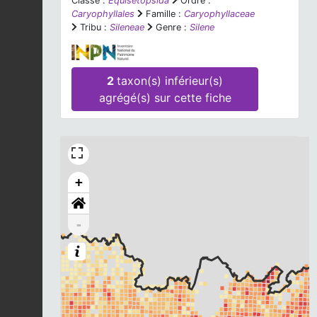
Classe :
Equisetopsida
Ordre :
Caryophyllales
Famille :
Caryophyllaceae
Tribu :
Sileneae
Genre :
Silene
2
taxon(s) inférieur(s)
agrégé(s) sur cette fiche
+
-