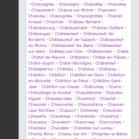
-
Chassagnes
-
Chassagny
-
Chasselay
-
Chasselay
-
Chassenard
-
Chasse-sur-Rhône
-
Chassiers
-
Chassieu
-
Chassignieu
-
Chassignolles
-
Chastel-
Arnaud
-
Chastreix
-
Château-Bernard
-
Châteaubourg
-
Châteaudouble
-
Château-Gaillard
-
Châteaugay
-
Châteauneuf
-
Châteauneuf-de-
Bordette
-
Châteauneuf-de-Galaure
-
Châteauneuf-
du-Rhône
-
Châteauneuf-les-Bains
-
Châteauneuf-
sur-Isère
-
Château-sur-Cher
-
Châteauvilain
-
Châtel
-
Châtel-de-Neuvre
-
Châteldon
-
Châtel-en-Trièves
-
Châtel-Guyon
-
Châtel-Montagne
-
Châtelneuf
-
Châtelperron
-
Châtelus
-
Châtelus
-
Châtenay
-
Châtillon
-
Châtillon
-
Châtillon-en-Diois
-
Châtillon-
en-Michaille
-
Châtillon-la-Palud
-
Châtillon-Saint-
Jean
-
Châtillon-sur-Cluses
-
Châtonnay
-
Chatte
-
Chatuzange-le-Goubet
-
Chaudebonne
-
Chaudes-
Aigues
-
Chaudeyrolles
-
Chaumont
-
Chauriat
-
Chaussan
-
Chaussenac
-
Chausseterre
-
Chauvac-
Laux-Montaux
-
Chauzon
-
Chavanay
-
Chavaniac-
Lafayette
-
Chavannaz
-
Chavannes
-
Chavanod
-
Chavanoz
-
Chavenon
-
Chavornay
-
Chavroches
-
Chazeaux
-
Chazelles
-
Chazelles-sur-Lavieu
-
Chazey-Bons
-
Chazey-sur-Ain
-
Cheignieu-la-Balme