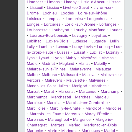
Limonest
-
Limons
-
Limony
-
L'Isle-d'Abeau
-
Lissac
-
Lisseuil
-
Lissieu
-
Livet-et-Gavet
-
Livron-sur-
Drôme
-
Lochieu
-
Loddes
-
Loire-sur-Rhône
-
Loisieux
-
Lompnas
-
Lompnieu
-
Longechenal
-
Longes
-
Lorcières
-
Loriol-sur-Drôme
-
Lorlanges
-
Loubaresse
-
Loubeyrat
-
Louchy-Montfand
-
Loudes
-
Louroux-Bourbonnais
-
Lovagny
-
Loyettes
-
Lubilhac
-
Luc-en-Diois
-
Ludesse
-
Lugarde
-
Lullin
-
Lully
-
Lumbin
-
Luneau
-
Lurcy-Lévis
-
Luriecq
-
Lus-
la-Croix-Haute
-
Lussas
-
Lussat
-
Luzillat
-
Luzinay
-
Lyas
-
Lyaud
-
Lyon
-
Mably
-
Machézal
-
Maclas
-
Madic
-
Madriat
-
Magland
-
Maillat
-
Maizilly
-
Malarce-sur-la-Thines
-
Malataverne
-
Malauzat
-
Malbo
-
Malbosc
-
Malissard
-
Malleval
-
Malleval-en-
Vercors
-
Malrevers
-
Malvalette
-
Malvières
-
Mandailles-Saint-Julien
-
Manigod
-
Manthes
-
Manzat
-
Marat
-
Marcenat
-
Marcenod
-
Marchamp
-
Marchampt
-
Marchastel
-
Marches
-
Marcieu
-
Marcieux
-
Marcillat
-
Marcillat-en-Combraille
-
Marcilloles
-
Marcilly-le-Châtel
-
Marclopt
-
Marcolès
-
Marcols-les-Eaux
-
Marcoux
-
Marcy-l'Étoile
-
Marennes
-
Mareugheol
-
Margencel
-
Margerie-
Chantagret
-
Margès
-
Mariac
-
Marignac-en-Diois
-
Marignier
-
Marin
-
Maringes
-
Maringues
-
Mariol
-