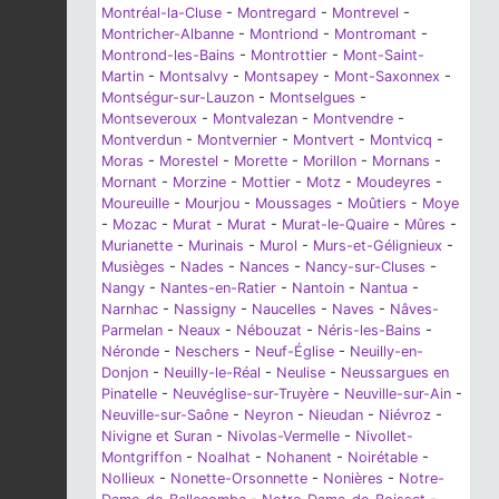
Montréal-la-Cluse
-
Montregard
-
Montrevel
-
Montricher-Albanne
-
Montriond
-
Montromant
-
Montrond-les-Bains
-
Montrottier
-
Mont-Saint-
Martin
-
Montsalvy
-
Montsapey
-
Mont-Saxonnex
-
Montségur-sur-Lauzon
-
Montselgues
-
Montseveroux
-
Montvalezan
-
Montvendre
-
Montverdun
-
Montvernier
-
Montvert
-
Montvicq
-
Moras
-
Morestel
-
Morette
-
Morillon
-
Mornans
-
Mornant
-
Morzine
-
Mottier
-
Motz
-
Moudeyres
-
Moureuille
-
Mourjou
-
Moussages
-
Moûtiers
-
Moye
-
Mozac
-
Murat
-
Murat
-
Murat-le-Quaire
-
Mûres
-
Murianette
-
Murinais
-
Murol
-
Murs-et-Gélignieux
-
Musièges
-
Nades
-
Nances
-
Nancy-sur-Cluses
-
Nangy
-
Nantes-en-Ratier
-
Nantoin
-
Nantua
-
Narnhac
-
Nassigny
-
Naucelles
-
Naves
-
Nâves-
Parmelan
-
Neaux
-
Nébouzat
-
Néris-les-Bains
-
Néronde
-
Neschers
-
Neuf-Église
-
Neuilly-en-
Donjon
-
Neuilly-le-Réal
-
Neulise
-
Neussargues en
Pinatelle
-
Neuvéglise-sur-Truyère
-
Neuville-sur-Ain
-
Neuville-sur-Saône
-
Neyron
-
Nieudan
-
Niévroz
-
Nivigne et Suran
-
Nivolas-Vermelle
-
Nivollet-
Montgriffon
-
Noalhat
-
Nohanent
-
Noirétable
-
Nollieux
-
Nonette-Orsonnette
-
Nonières
-
Notre-