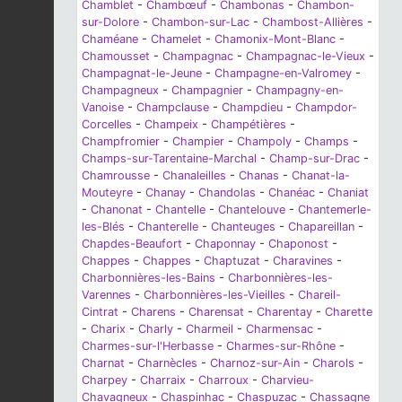
Chamblet
-
Chambœuf
-
Chambonas
-
Chambon-
sur-Dolore
-
Chambon-sur-Lac
-
Chambost-Allières
-
Chaméane
-
Chamelet
-
Chamonix-Mont-Blanc
-
Chamousset
-
Champagnac
-
Champagnac-le-Vieux
-
Champagnat-le-Jeune
-
Champagne-en-Valromey
-
Champagneux
-
Champagnier
-
Champagny-en-
Vanoise
-
Champclause
-
Champdieu
-
Champdor-
Corcelles
-
Champeix
-
Champétières
-
Champfromier
-
Champier
-
Champoly
-
Champs
-
Champs-sur-Tarentaine-Marchal
-
Champ-sur-Drac
-
Chamrousse
-
Chanaleilles
-
Chanas
-
Chanat-la-
Mouteyre
-
Chanay
-
Chandolas
-
Chanéac
-
Chaniat
-
Chanonat
-
Chantelle
-
Chantelouve
-
Chantemerle-
les-Blés
-
Chanterelle
-
Chanteuges
-
Chapareillan
-
Chapdes-Beaufort
-
Chaponnay
-
Chaponost
-
Chappes
-
Chappes
-
Chaptuzat
-
Charavines
-
Charbonnières-les-Bains
-
Charbonnières-les-
Varennes
-
Charbonnières-les-Vieilles
-
Chareil-
Cintrat
-
Charens
-
Charensat
-
Charentay
-
Charette
-
Charix
-
Charly
-
Charmeil
-
Charmensac
-
Charmes-sur-l'Herbasse
-
Charmes-sur-Rhône
-
Charnat
-
Charnècles
-
Charnoz-sur-Ain
-
Charols
-
Charpey
-
Charraix
-
Charroux
-
Charvieu-
Chavagneux
-
Chaspinhac
-
Chaspuzac
-
Chassagne