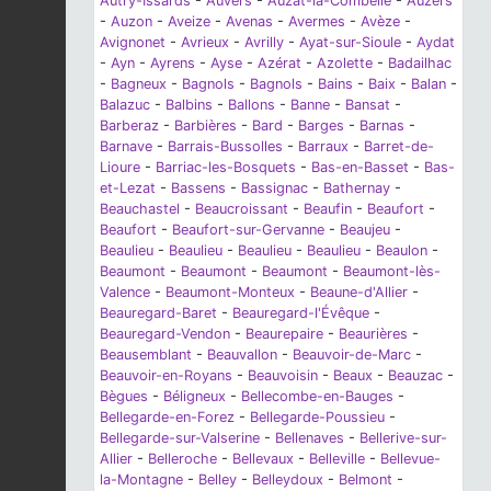
Autry-Issards
-
Auvers
-
Auzat-la-Combelle
-
Auzers
-
Auzon
-
Aveize
-
Avenas
-
Avermes
-
Avèze
-
Avignonet
-
Avrieux
-
Avrilly
-
Ayat-sur-Sioule
-
Aydat
-
Ayn
-
Ayrens
-
Ayse
-
Azérat
-
Azolette
-
Badailhac
-
Bagneux
-
Bagnols
-
Bagnols
-
Bains
-
Baix
-
Balan
-
Balazuc
-
Balbins
-
Ballons
-
Banne
-
Bansat
-
Barberaz
-
Barbières
-
Bard
-
Barges
-
Barnas
-
Barnave
-
Barrais-Bussolles
-
Barraux
-
Barret-de-
Lioure
-
Barriac-les-Bosquets
-
Bas-en-Basset
-
Bas-
et-Lezat
-
Bassens
-
Bassignac
-
Bathernay
-
Beauchastel
-
Beaucroissant
-
Beaufin
-
Beaufort
-
Beaufort
-
Beaufort-sur-Gervanne
-
Beaujeu
-
Beaulieu
-
Beaulieu
-
Beaulieu
-
Beaulieu
-
Beaulon
-
Beaumont
-
Beaumont
-
Beaumont
-
Beaumont-lès-
Valence
-
Beaumont-Monteux
-
Beaune-d'Allier
-
Beauregard-Baret
-
Beauregard-l'Évêque
-
Beauregard-Vendon
-
Beaurepaire
-
Beaurières
-
Beausemblant
-
Beauvallon
-
Beauvoir-de-Marc
-
Beauvoir-en-Royans
-
Beauvoisin
-
Beaux
-
Beauzac
-
Bègues
-
Béligneux
-
Bellecombe-en-Bauges
-
Bellegarde-en-Forez
-
Bellegarde-Poussieu
-
Bellegarde-sur-Valserine
-
Bellenaves
-
Bellerive-sur-
Allier
-
Belleroche
-
Bellevaux
-
Belleville
-
Bellevue-
la-Montagne
-
Belley
-
Belleydoux
-
Belmont
-