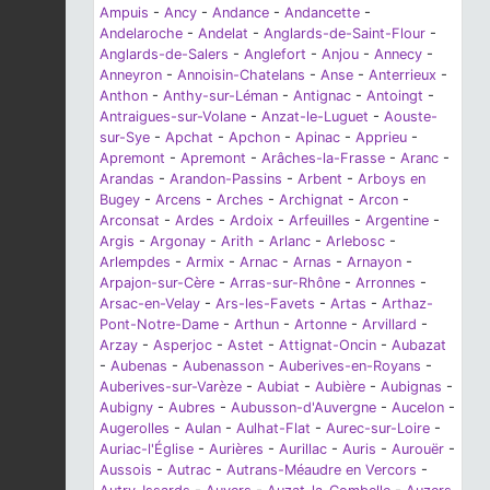
Ampuis
-
Ancy
-
Andance
-
Andancette
-
Andelaroche
-
Andelat
-
Anglards-de-Saint-Flour
-
Anglards-de-Salers
-
Anglefort
-
Anjou
-
Annecy
-
Anneyron
-
Annoisin-Chatelans
-
Anse
-
Anterrieux
-
Anthon
-
Anthy-sur-Léman
-
Antignac
-
Antoingt
-
Antraigues-sur-Volane
-
Anzat-le-Luguet
-
Aouste-
sur-Sye
-
Apchat
-
Apchon
-
Apinac
-
Apprieu
-
Apremont
-
Apremont
-
Arâches-la-Frasse
-
Aranc
-
Arandas
-
Arandon-Passins
-
Arbent
-
Arboys en
Bugey
-
Arcens
-
Arches
-
Archignat
-
Arcon
-
Arconsat
-
Ardes
-
Ardoix
-
Arfeuilles
-
Argentine
-
Argis
-
Argonay
-
Arith
-
Arlanc
-
Arlebosc
-
Arlempdes
-
Armix
-
Arnac
-
Arnas
-
Arnayon
-
Arpajon-sur-Cère
-
Arras-sur-Rhône
-
Arronnes
-
Arsac-en-Velay
-
Ars-les-Favets
-
Artas
-
Arthaz-
Pont-Notre-Dame
-
Arthun
-
Artonne
-
Arvillard
-
Arzay
-
Asperjoc
-
Astet
-
Attignat-Oncin
-
Aubazat
-
Aubenas
-
Aubenasson
-
Auberives-en-Royans
-
Auberives-sur-Varèze
-
Aubiat
-
Aubière
-
Aubignas
-
Aubigny
-
Aubres
-
Aubusson-d'Auvergne
-
Aucelon
-
Augerolles
-
Aulan
-
Aulhat-Flat
-
Aurec-sur-Loire
-
Auriac-l'Église
-
Aurières
-
Aurillac
-
Auris
-
Aurouër
-
Aussois
-
Autrac
-
Autrans-Méaudre en Vercors
-