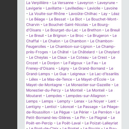
La Verpillière
-
La Versanne
-
Laveyron
-
Laveyrune
-
Lavigerie
-
Lavillatte
-
Lavilledieu
-
Laviolle
-
Lavoine
-
La Voulte-sur-Rhône
-
Lavoûte-Chilhac
-
Lay
-
Léaz
-
Le Béage
-
Le Bessat
-
Le Biot
-
Le Bouchet-Mont-
Charvin
-
Le Bouchet-Saint-Nicolas
-
Le Bourg-
d'Oisans
-
Le Bourget-du-Lac
-
Le Brethon
-
Le Breuil
-
Le Breuil
-
Le Brignon
-
Le Broc
-
Le Brugeron
-
Le
Chaffal
-
Le Chalon
-
Le Chambon
-
Le Chambon-
Feugerolles
-
Le Chambon-sur-Lignon
-
Le Champ-
près-Froges
-
Le Châtel
-
Le Châtelard
-
Le Cheylard
-
Le Cheylas
-
Le Claux
-
Le Coteau
-
Le Crest
-
Le
Crozet
-
Le Donjon
-
Le Falgoux
-
Le Fau
-
Le
Freney-d'Oisans
-
Légny
-
Le Grand-Bornand
-
Le
Grand-Lemps
-
Le Gua
-
Leigneux
-
Le Lac-d'Issarlès
-
Lélex
-
Le Mas-de-Tence
-
Le Mayet-d'École
-
Le
Mayet-de-Montagne
-
Le Monastier-sur-Gazeille
-
Le
Monestier-du-Percy
-
Le Monteil
-
Le Monteil
-
Le
Moutaret
-
Lempdes
-
Lempdes-sur-Allagnon
-
Lemps
-
Lemps
-
Lempty
-
Lenax
-
Le Noyer
-
Lent
-
Lentigny
-
Lentiol
-
Léoncel
-
Le Passage
-
Le Péage-
de-Roussillon
-
Le Pègue
-
Le Périer
-
Le Perréon
-
Le
Petit-Bornand-les-Glières
-
Le Pin
-
Le Plagnal
-
Le
Poët-en-Percip
-
Le Poët-Laval
-
Le Poizat-Lalleyriat
-
Le Pont-de-Claix
-
Le Pontet
-
Le Pouzin
-
Le Puy-