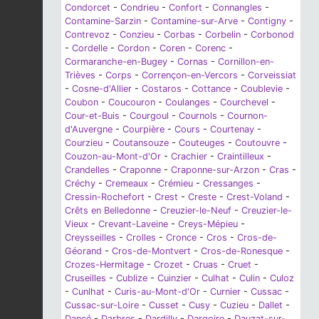
Condorcet
-
Condrieu
-
Confort
-
Connangles
-
Contamine-Sarzin
-
Contamine-sur-Arve
-
Contigny
-
Contrevoz
-
Conzieu
-
Corbas
-
Corbelin
-
Corbonod
-
Cordelle
-
Cordon
-
Coren
-
Corenc
-
Cormaranche-en-Bugey
-
Cornas
-
Cornillon-en-
Trièves
-
Corps
-
Corrençon-en-Vercors
-
Corveissiat
-
Cosne-d'Allier
-
Costaros
-
Cottance
-
Coublevie
-
Coubon
-
Coucouron
-
Coulanges
-
Courchevel
-
Cour-et-Buis
-
Courgoul
-
Cournols
-
Cournon-
d'Auvergne
-
Courpière
-
Cours
-
Courtenay
-
Courzieu
-
Coutansouze
-
Couteuges
-
Coutouvre
-
Couzon-au-Mont-d'Or
-
Crachier
-
Craintilleux
-
Crandelles
-
Craponne
-
Craponne-sur-Arzon
-
Cras
-
Créchy
-
Cremeaux
-
Crémieu
-
Cressanges
-
Cressin-Rochefort
-
Crest
-
Creste
-
Crest-Voland
-
Crêts en Belledonne
-
Creuzier-le-Neuf
-
Creuzier-le-
Vieux
-
Crevant-Laveine
-
Creys-Mépieu
-
Creysseilles
-
Crolles
-
Cronce
-
Cros
-
Cros-de-
Géorand
-
Cros-de-Montvert
-
Cros-de-Ronesque
-
Crozes-Hermitage
-
Crozet
-
Cruas
-
Cruet
-
Cruseilles
-
Cublize
-
Cuinzier
-
Culhat
-
Culin
-
Culoz
-
Cunlhat
-
Curis-au-Mont-d'Or
-
Curnier
-
Cussac
-
Cussac-sur-Loire
-
Cusset
-
Cusy
-
Cuzieu
-
Dallet
-
Dancé
-
Darbres
-
Dardilly
-
Dargoire
-
Dauzat-sur-