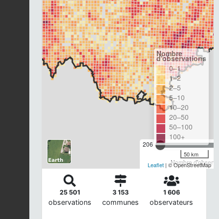
Nombre
d'observations
0–1
1–2
2–5
5–10
10–20
20–50
50–100
100+
206
50 km
Nombre d'observat
Leaflet
| © OpenStreetMap
25 501
3 153
1 606
observations
communes
observateurs