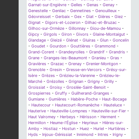
Garnat-sur-Engièvre
-
Gelles
-
Genas
-
Genay
-
Genestelle
-
Genilac
-
Gennetines
-
Genouilleux
-
Géovreisset
-
Gerbaix
-
Gex
-
Giat
-
Gières
-
Giez
-
Gignat
-
Gigors-et-Lozeron
-
Gilhac-et-Bruzac
-
Gilhoc-sur-Ormèze
-
Gillonnay
-
Giou-de-Mamou
-
Gipcy
-
Girgols
-
Giron
-
Givors
-
Glaine-Montaigut
-
Glandage
-
Gleizé
-
Glénat
-
Gluiras
-
Glun
-
Goncelin
-
Goudet
-
Gourdon
-
Gouttières
-
Grammond
-
Grand-Corent
-
Grandeyrolles
-
Grandrif
-
Grandris
-
Grane
-
Granges-les-Beaumont
-
Granieu
-
Gras
-
Gravières
-
Grazac
-
Grenay
-
Grenier-Montgon
-
Grenoble
-
Gresin
-
Gresse-en-Vercors
-
Grésy-sur-
Isère
-
Grèzes
-
Grézieu-la-Varenne
-
Grézieu-le-
Marché
-
Grézolles
-
Grignan
-
Grigny
-
Grilly
-
Groissiat
-
Groisy
-
Groslée-Saint-Benoit
-
Grospierres
-
Gruffy
-
Guilherand-Granges
-
Gumiane
-
Gumières
-
Habère-Poche
-
Haut-Bocage
-
Hautecour
-
Hautecourt-Romanèche
-
Hauteluce
-
Hauterive
-
Hauteville-Lompnes
-
Hauteville-sur-Fier
-
Haut Valromey
-
Herbeys
-
Hérisson
-
Herment
-
Hermillon
-
Heume-l'Église
-
Heyrieux
-
Hières-sur-
Amby
-
Hostiaz
-
Hostun
-
Huez
-
Huriel
-
Hurtières
-
Hyds
-
Injoux-Génissiat
-
Innimond
-
Intres
-
Irigny
-