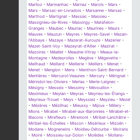
Marlioz
-
Marmanhac
-
Marnaz
-
Marols
-
Mars
-
Mars
-
Marsac-en-Livradois
-
Marsanne
-
Marsaz
-
Marthod
-
Martignat
-
Massiac
-
Massieu
-
Massignieu-de-Rives
-
Massingy
-
Matafelon-
Granges
-
Maubec
-
Mauriac
-
Maurines
-
Maurs
-
Mauves
-
Mauzun
-
Mayres
-
Mayres-Savel
-
Mazan-
l'Abbaye
-
Mazaye
-
Mazerat-Aurouze
-
Mazerier
-
Mazet-Saint-Voy
-
Mazeyrat-d'Allier
-
Mazirat
-
Mazoires
-
Méallet
-
Meaulne-Vitray
-
Meaux-la-
Montagne
-
Medeyrolles
-
Megève
-
Mégevette
-
Meilhaud
-
Meillard
-
Meillerie
-
Meillers
-
Menat
-
Menet
-
Menglon
-
Mens
-
Menthon-Saint-Bernard
-
Mentières
-
Mercurol-Veaunes
-
Mercury
-
Mérignat
-
Mérindol-les-Oliviers
-
Merlas
-
Merle-Leignec
-
Mésigny
-
Messeix
-
Messimy
-
Mévouillon
-
Meximieux
-
Meylan
-
Meyras
-
Meyrieu-les-Étangs
-
Meyrieux-Trouet
-
Meys
-
Meyssiez
-
Meyzieu
-
Mezel
-
Mézères
-
Mézilhac
-
Mieussy
-
Mijoux
-
Millery
-
Mions
-
Mirabel
-
Mirabel-aux-Baronnies
-
Mirabel-et-
Blacons
-
Mirefleurs
-
Miremont
-
Miribel-Lanchâtre
-
Miribel-les-Échelles
-
Miscon
-
Misérieux
-
Mizoën
-
Modane
-
Mogneneins
-
Moidieu-Détourbe
-
Moirans
-
Moiré
-
Moissieu-sur-Dolon
-
Molèdes
-
Mollans-