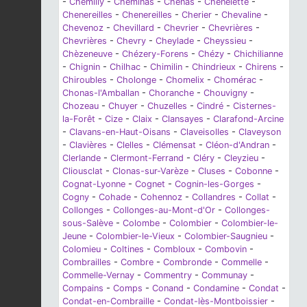
-
Chemilly
-
Cheminas
-
Chénas
-
Chénelette
-
Chenereilles
-
Chenereilles
-
Cherier
-
Chevaline
-
Chevenoz
-
Chevillard
-
Chevrier
-
Chevrières
-
Chevrières
-
Chevry
-
Cheylade
-
Cheyssieu
-
Chèzeneuve
-
Chézery-Forens
-
Chézy
-
Chichilianne
-
Chignin
-
Chilhac
-
Chimilin
-
Chindrieux
-
Chirens
-
Chiroubles
-
Cholonge
-
Chomelix
-
Chomérac
-
Chonas-l'Amballan
-
Choranche
-
Chouvigny
-
Chozeau
-
Chuyer
-
Chuzelles
-
Cindré
-
Cisternes-
la-Forêt
-
Cize
-
Claix
-
Clansayes
-
Clarafond-Arcine
-
Clavans-en-Haut-Oisans
-
Claveisolles
-
Claveyson
-
Clavières
-
Clelles
-
Clémensat
-
Cléon-d'Andran
-
Clerlande
-
Clermont-Ferrand
-
Cléry
-
Cleyzieu
-
Cliousclat
-
Clonas-sur-Varèze
-
Cluses
-
Cobonne
-
Cognat-Lyonne
-
Cognet
-
Cognin-les-Gorges
-
Cogny
-
Cohade
-
Cohennoz
-
Collandres
-
Collat
-
Collonges
-
Collonges-au-Mont-d'Or
-
Collonges-
sous-Salève
-
Colombe
-
Colombier
-
Colombier-le-
Jeune
-
Colombier-le-Vieux
-
Colombier-Saugnieu
-
Colomieu
-
Coltines
-
Combloux
-
Combovin
-
Combrailles
-
Combre
-
Combronde
-
Commelle
-
Commelle-Vernay
-
Commentry
-
Communay
-
Compains
-
Comps
-
Conand
-
Condamine
-
Condat
-
Condat-en-Combraille
-
Condat-lès-Montboissier
-