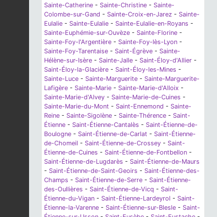
Sainte-Catherine
-
Sainte-Christine
-
Sainte-
Colombe-sur-Gand
-
Sainte-Croix-en-Jarez
-
Sainte-
Eulalie
-
Sainte-Eulalie
-
Sainte-Eulalie-en-Royans
-
Sainte-Euphémie-sur-Ouvèze
-
Sainte-Florine
-
Sainte-Foy-l'Argentière
-
Sainte-Foy-lès-Lyon
-
Sainte-Foy-Tarentaise
-
Saint-Égrève
-
Sainte-
Hélène-sur-Isère
-
Sainte-Jalle
-
Saint-Éloy-d'Allier
-
Saint-Éloy-la-Glacière
-
Saint-Éloy-les-Mines
-
Sainte-Luce
-
Sainte-Marguerite
-
Sainte-Marguerite-
Lafigère
-
Sainte-Marie
-
Sainte-Marie-d'Alloix
-
Sainte-Marie-d'Alvey
-
Sainte-Marie-de-Cuines
-
Sainte-Marie-du-Mont
-
Saint-Ennemond
-
Sainte-
Reine
-
Sainte-Sigolène
-
Sainte-Thérence
-
Saint-
Étienne
-
Saint-Étienne-Cantalès
-
Saint-Étienne-de-
Boulogne
-
Saint-Étienne-de-Carlat
-
Saint-Étienne-
de-Chomeil
-
Saint-Étienne-de-Crossey
-
Saint-
Étienne-de-Cuines
-
Saint-Étienne-de-Fontbellon
-
Saint-Étienne-de-Lugdarès
-
Saint-Étienne-de-Maurs
-
Saint-Étienne-de-Saint-Geoirs
-
Saint-Étienne-des-
Champs
-
Saint-Étienne-de-Serre
-
Saint-Étienne-
des-Oullières
-
Saint-Étienne-de-Vicq
-
Saint-
Étienne-du-Vigan
-
Saint-Étienne-Lardeyrol
-
Saint-
Étienne-la-Varenne
-
Saint-Étienne-sur-Blesle
-
Saint-
Étienne-sur-Usson
-
Saint-Eusèbe
-
Saint-Eustache
-