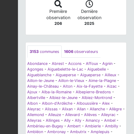
Première
Dernière
observation
observation
206
2025
3153
communes
1606
observateurs
Abondance
-
Abrest
-
Accons
-
Affoux
-
Agnin
-
Agonges
-
Aiguebelette-le-Lac
-
Aiguebelle
-
Aigueblanche
-
Aigueperse
-
Aigueperse
-
Ailleux
-
Aillon-le-Jeune
-
Aillon-le-Vieux
-
Aime-la-Plagne
-
Ainay-le-Château
-
Aiton
-
Aix-la-Fayette
-
Aizac
-
Ajoux
-
Alba-la-Romaine
-
Albepierre-Bredons
-
Albertville
-
Albiez-le-Jeune
-
Albiez-Montrond
-
Albon
-
Albon-d'Ardèche
-
Alboussière
-
Alex
-
Aleyrac
-
Alissas
-
Alixan
-
Allan
-
Allanche
-
Allègre
-
Allemond
-
Alleuze
-
Allevard
-
Allèves
-
Alleyrac
-
Alleyras
-
Allinges
-
Ally
-
Ally
-
Amancy
-
Ambel
-
Ambérieu-en-Bugey
-
Ambert
-
Ambierle
-
Ambilly
-
Ambléon
-
Ambronay
-
Ambutrix
-
Amplepuis
-