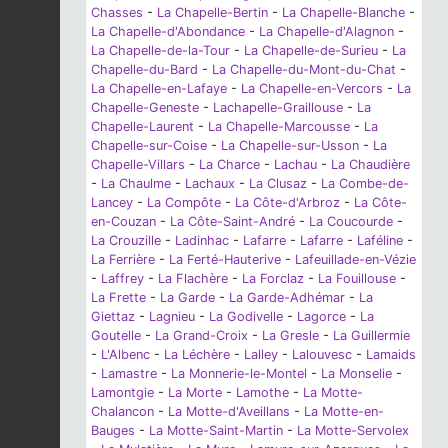
Chasses
-
La Chapelle-Bertin
-
La Chapelle-Blanche
-
La Chapelle-d'Abondance
-
La Chapelle-d'Alagnon
-
La Chapelle-de-la-Tour
-
La Chapelle-de-Surieu
-
La
Chapelle-du-Bard
-
La Chapelle-du-Mont-du-Chat
-
La Chapelle-en-Lafaye
-
La Chapelle-en-Vercors
-
La
Chapelle-Geneste
-
Lachapelle-Graillouse
-
La
Chapelle-Laurent
-
La Chapelle-Marcousse
-
La
Chapelle-sur-Coise
-
La Chapelle-sur-Usson
-
La
Chapelle-Villars
-
La Charce
-
Lachau
-
La Chaudière
-
La Chaulme
-
Lachaux
-
La Clusaz
-
La Combe-de-
Lancey
-
La Compôte
-
La Côte-d'Arbroz
-
La Côte-
en-Couzan
-
La Côte-Saint-André
-
La Coucourde
-
La Crouzille
-
Ladinhac
-
Lafarre
-
Lafarre
-
Laféline
-
La Ferrière
-
La Ferté-Hauterive
-
Lafeuillade-en-Vézie
-
Laffrey
-
La Flachère
-
La Forclaz
-
La Fouillouse
-
La Frette
-
La Garde
-
La Garde-Adhémar
-
La
Giettaz
-
Lagnieu
-
La Godivelle
-
Lagorce
-
La
Goutelle
-
La Grand-Croix
-
La Gresle
-
La Guillermie
-
L'Albenc
-
La Léchère
-
Lalley
-
Lalouvesc
-
Lamaids
-
Lamastre
-
La Monnerie-le-Montel
-
La Monselie
-
Lamontgie
-
La Morte
-
Lamothe
-
La Motte-
Chalancon
-
La Motte-d'Aveillans
-
La Motte-en-
Bauges
-
La Motte-Saint-Martin
-
La Motte-Servolex