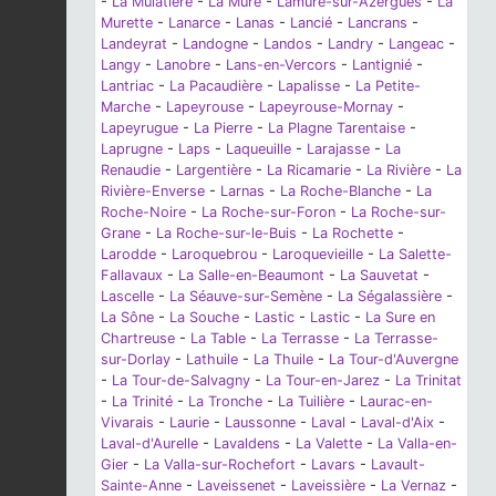
-
La Mulatière
-
La Mure
-
Lamure-sur-Azergues
-
La
Murette
-
Lanarce
-
Lanas
-
Lancié
-
Lancrans
-
Landeyrat
-
Landogne
-
Landos
-
Landry
-
Langeac
-
Langy
-
Lanobre
-
Lans-en-Vercors
-
Lantignié
-
Lantriac
-
La Pacaudière
-
Lapalisse
-
La Petite-
Marche
-
Lapeyrouse
-
Lapeyrouse-Mornay
-
Lapeyrugue
-
La Pierre
-
La Plagne Tarentaise
-
Laprugne
-
Laps
-
Laqueuille
-
Larajasse
-
La
Renaudie
-
Largentière
-
La Ricamarie
-
La Rivière
-
La
Rivière-Enverse
-
Larnas
-
La Roche-Blanche
-
La
Roche-Noire
-
La Roche-sur-Foron
-
La Roche-sur-
Grane
-
La Roche-sur-le-Buis
-
La Rochette
-
Larodde
-
Laroquebrou
-
Laroquevieille
-
La Salette-
Fallavaux
-
La Salle-en-Beaumont
-
La Sauvetat
-
Lascelle
-
La Séauve-sur-Semène
-
La Ségalassière
-
La Sône
-
La Souche
-
Lastic
-
Lastic
-
La Sure en
Chartreuse
-
La Table
-
La Terrasse
-
La Terrasse-
sur-Dorlay
-
Lathuile
-
La Thuile
-
La Tour-d'Auvergne
-
La Tour-de-Salvagny
-
La Tour-en-Jarez
-
La Trinitat
-
La Trinité
-
La Tronche
-
La Tuilière
-
Laurac-en-
Vivarais
-
Laurie
-
Laussonne
-
Laval
-
Laval-d'Aix
-
Laval-d'Aurelle
-
Lavaldens
-
La Valette
-
La Valla-en-
Gier
-
La Valla-sur-Rochefort
-
Lavars
-
Lavault-
Sainte-Anne
-
Laveissenet
-
Laveissière
-
La Vernaz
-