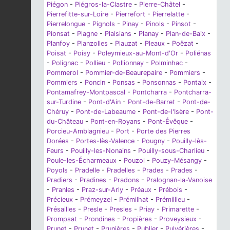
Piégon
-
Piégros-la-Clastre
-
Pierre-Châtel
-
Pierrefitte-sur-Loire
-
Pierrefort
-
Pierrelatte
-
Pierrelongue
-
Pignols
-
Pinay
-
Pinols
-
Pinsot
-
Pionsat
-
Plagne
-
Plaisians
-
Planay
-
Plan-de-Baix
-
Planfoy
-
Planzolles
-
Plauzat
-
Pleaux
-
Poëzat
-
Poisat
-
Poisy
-
Poleymieux-au-Mont-d'Or
-
Poliénas
-
Polignac
-
Pollieu
-
Pollionnay
-
Polminhac
-
Pommerol
-
Pommier-de-Beaurepaire
-
Pommiers
-
Pommiers
-
Poncin
-
Ponsas
-
Ponsonnas
-
Pontaix
-
Pontamafrey-Montpascal
-
Pontcharra
-
Pontcharra-
sur-Turdine
-
Pont-d'Ain
-
Pont-de-Barret
-
Pont-de-
Chéruy
-
Pont-de-Labeaume
-
Pont-de-l'Isère
-
Pont-
du-Château
-
Pont-en-Royans
-
Pont-Évêque
-
Porcieu-Amblagnieu
-
Port
-
Porte des Pierres
Dorées
-
Portes-lès-Valence
-
Pougny
-
Pouilly-lès-
Feurs
-
Pouilly-les-Nonains
-
Pouilly-sous-Charlieu
-
Poule-les-Écharmeaux
-
Pouzol
-
Pouzy-Mésangy
-
Poyols
-
Pradelle
-
Pradelles
-
Prades
-
Prades
-
Pradiers
-
Pradines
-
Pradons
-
Pralognan-la-Vanoise
-
Pranles
-
Praz-sur-Arly
-
Préaux
-
Prébois
-
Précieux
-
Prémeyzel
-
Prémilhat
-
Prémillieu
-
Présailles
-
Presle
-
Presles
-
Priay
-
Primarette
-
Prompsat
-
Prondines
-
Propières
-
Proveysieux
-
Prunet
-
Prunet
-
Prunières
-
Publier
-
Pulvérières
-