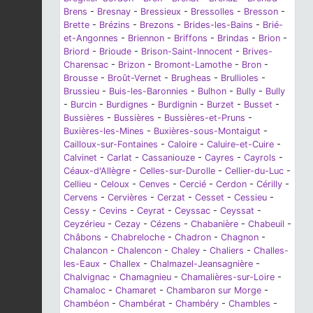
Brens
-
Bresnay
-
Bressieux
-
Bressolles
-
Bresson
-
Brette
-
Brézins
-
Brezons
-
Brides-les-Bains
-
Brié-
et-Angonnes
-
Briennon
-
Briffons
-
Brindas
-
Brion
-
Briord
-
Brioude
-
Brison-Saint-Innocent
-
Brives-
Charensac
-
Brizon
-
Bromont-Lamothe
-
Bron
-
Brousse
-
Broût-Vernet
-
Brugheas
-
Brullioles
-
Brussieu
-
Buis-les-Baronnies
-
Bulhon
-
Bully
-
Bully
-
Burcin
-
Burdignes
-
Burdignin
-
Burzet
-
Busset
-
Bussières
-
Bussières
-
Bussières-et-Pruns
-
Buxières-les-Mines
-
Buxières-sous-Montaigut
-
Cailloux-sur-Fontaines
-
Caloire
-
Caluire-et-Cuire
-
Calvinet
-
Carlat
-
Cassaniouze
-
Cayres
-
Cayrols
-
Céaux-d'Allègre
-
Celles-sur-Durolle
-
Cellier-du-Luc
-
Cellieu
-
Celoux
-
Cenves
-
Cercié
-
Cerdon
-
Cérilly
-
Cervens
-
Cervières
-
Cerzat
-
Cesset
-
Cessieu
-
Cessy
-
Cevins
-
Ceyrat
-
Ceyssac
-
Ceyssat
-
Ceyzérieu
-
Cezay
-
Cézens
-
Chabanière
-
Chabeuil
-
Châbons
-
Chabreloche
-
Chadron
-
Chagnon
-
Chalancon
-
Chalencon
-
Chaley
-
Chaliers
-
Challes-
les-Eaux
-
Challex
-
Chalmazel-Jeansagnière
-
Chalvignac
-
Chamagnieu
-
Chamalières-sur-Loire
-
Chamaloc
-
Chamaret
-
Chambaron sur Morge
-
Chambéon
-
Chambérat
-
Chambéry
-
Chambles
-