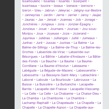
Issamoulenc
-
Issanlas
-
Issarlès
-
Isserpent
-
Isserteaux
-
Issoire
-
Izeaux
-
Izenave
-
Izernore
-
Izeron
-
Izieu
-
Jabrun
-
Jaleyrac
-
Jaligny-sur-Besbre
-
Janneyrias
-
Jardin
-
Jarrie
-
Jarrier
-
Jarsy
-
Jaujac
-
Jaunac
-
Jax
-
Jenzat
-
Joannas
-
Job
-
Jonage
-
Jonchères
-
Jongieux
-
Jons
-
Jonzier-Épagny
-
Jonzieux
-
Josat
-
Journans
-
Joursac
-
Jou-sous-
Monjou
-
Joux
-
Joyeuse
-
Joze
-
Jozerand
-
Jujurieux
-
Juliénas
-
Jullianges
-
Jullié
-
Jumeaux
-
Junhac
-
Juré
-
Jussac
-
Juvinas
-
La Balme
-
La
Balme-de-Sillingy
-
La Balme-de-Thuy
-
La Balme-les-
Grottes
-
Labastide-de-Virac
-
Labastide-sur-
Bésorgues
-
La Bâthie
-
Labatie-d'Andaure
-
La Bâtie-
des-Fonds
-
La Bauche
-
La Baume
-
La Baume-
Cornillane
-
La Baume-d'Hostun
-
Labeaume
-
Labégude
-
La Bégude-de-Mazenc
-
Labesserette
-
Labessette
-
La Besseyre-Saint-Mary
-
Lablachère
-
Laborel
-
Laboule
-
La Bourboule
-
Labrousse
-
La
Buisse
-
La Buissière
-
La Burbanche
-
Lacapelle-
Barrès
-
Lacapelle-del-Fraisse
-
Lacapelle-Viescamp
-
La Celle
-
La Celle
-
La Chabanne
-
La Chaise-Dieu
-
La Chamba
-
La Chambonie
-
La Chambre
-
Lachamp-Raphaël
-
La Chapelaude
-
La Chapelle
-
La
Chapelle
-
La Chapelle-Agnon
-
La Chapelle-aux-