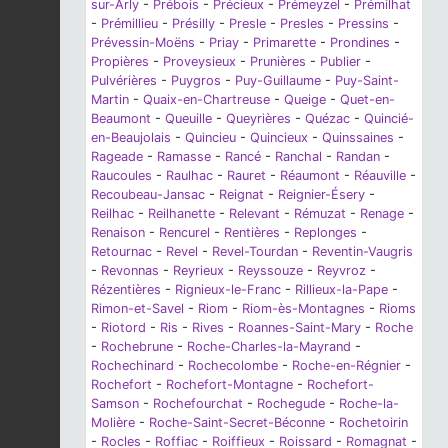
sur-Arly
-
Prébois
-
Précieux
-
Prémeyzel
-
Prémilhat
-
Prémillieu
-
Présilly
-
Presle
-
Presles
-
Pressins
-
Prévessin-Moëns
-
Priay
-
Primarette
-
Prondines
-
Propières
-
Proveysieux
-
Prunières
-
Publier
-
Pulvérières
-
Puygros
-
Puy-Guillaume
-
Puy-Saint-
Martin
-
Quaix-en-Chartreuse
-
Queige
-
Quet-en-
Beaumont
-
Queuille
-
Queyrières
-
Quézac
-
Quincié-
en-Beaujolais
-
Quincieu
-
Quincieux
-
Quinssaines
-
Rageade
-
Ramasse
-
Rancé
-
Ranchal
-
Randan
-
Raucoules
-
Raulhac
-
Rauret
-
Réaumont
-
Réauville
-
Recoubeau-Jansac
-
Reignat
-
Reignier-Ésery
-
Reilhac
-
Reilhanette
-
Relevant
-
Rémuzat
-
Renage
-
Renaison
-
Rencurel
-
Rentières
-
Replonges
-
Retournac
-
Revel
-
Revel-Tourdan
-
Reventin-Vaugris
-
Revonnas
-
Reyrieux
-
Reyssouze
-
Reyvroz
-
Rézentières
-
Rignieux-le-Franc
-
Rillieux-la-Pape
-
Rimon-et-Savel
-
Riom
-
Riom-ès-Montagnes
-
Rioms
-
Riotord
-
Ris
-
Rives
-
Roannes-Saint-Mary
-
Roche
-
Rochebrune
-
Roche-Charles-la-Mayrand
-
Rochechinard
-
Rochecolombe
-
Roche-en-Régnier
-
Rochefort
-
Rochefort-Montagne
-
Rochefort-
Samson
-
Rochefourchat
-
Rochegude
-
Roche-la-
Molière
-
Roche-Saint-Secret-Béconne
-
Rochetoirin
-
Rocles
-
Roffiac
-
Roiffieux
-
Roissard
-
Romagnat
-