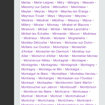
Merlas
-
Merle-Leignec
-
Méry
-
Mésigny
-
Messeix
-
Messimy-sur-Saône
-
Mévouillon
-
Meximieux
-
Meylan
-
Meyras
-
Meyrié
-
Meyrieu-les-Étangs
-
Meyrieux-Trouet
-
Meys
-
Meyssiez
-
Meyzieu
-
Mézères
-
Mézériat
-
Mézilhac
-
Mieussy
-
Mijoux
-
Millery
-
Minzier
-
Mionnay
-
Mirabel-et-Blacons
-
Miremont
-
Miribel
-
Miribel
-
Miribel-Lanchâtre
-
Miribel-les-Échelles
-
Mirmande
-
Miscon
-
Misérieux
-
Mizérieux
-
Mizoën
-
Modane
-
Mogneneins
-
Moidieu-Détourbe
-
Moirans
-
Moissieu-sur-Dolon
-
Mollans-sur-Ouvèze
-
Molompize
-
Monestier-
d'Ambel
-
Monestier-de-Clermont
-
Monétay-sur-
Allier
-
Monistrol-d'Allier
-
Monlet
-
Monnetier-Mornex
-
Monsteroux-Milieu
-
Montagnat
-
Montagne
-
Montagnieu
-
Montagnieu
-
Montagnole
-
Montagny
-
Montagny
-
Montaigu-le-Blin
-
Montaigut
-
Montaigut-le-Blanc
-
Montailleur
-
Montalieu-Vercieu
-
Montanay
-
Montanges
-
Montauban-sur-l'Ouvèze
-
Montaud
-
Montaulieu
-
Montbonnot-Saint-Martin
-
Montboucher-sur-Jabron
-
Montboudif
-
Montbrison
-
Montbrun-les-Bains
-
Montcarra
-
Montceaux
-
Montcel
-
Montcel
-
Montcet
-
Montchaboud
-
Montchal
-
Montchamp
-
Montchenu
-
Montclard
-
Montclar-sur-Gervanne
-
Montcombroux-les-Mines
-