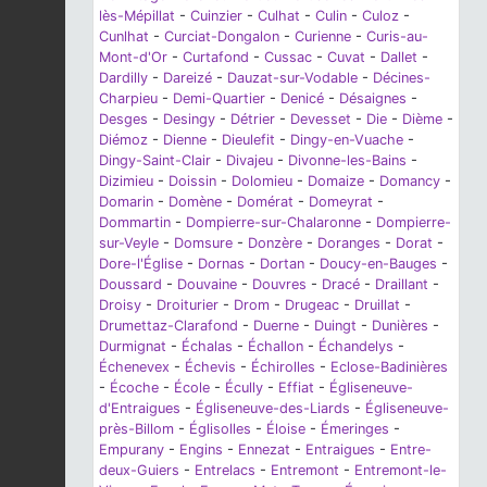
lès-Mépillat
-
Cuinzier
-
Culhat
-
Culin
-
Culoz
-
Cunlhat
-
Curciat-Dongalon
-
Curienne
-
Curis-au-
Mont-d'Or
-
Curtafond
-
Cussac
-
Cuvat
-
Dallet
-
Dardilly
-
Dareizé
-
Dauzat-sur-Vodable
-
Décines-
Charpieu
-
Demi-Quartier
-
Denicé
-
Désaignes
-
Desges
-
Desingy
-
Détrier
-
Devesset
-
Die
-
Dième
-
Diémoz
-
Dienne
-
Dieulefit
-
Dingy-en-Vuache
-
Dingy-Saint-Clair
-
Divajeu
-
Divonne-les-Bains
-
Dizimieu
-
Doissin
-
Dolomieu
-
Domaize
-
Domancy
-
Domarin
-
Domène
-
Domérat
-
Domeyrat
-
Dommartin
-
Dompierre-sur-Chalaronne
-
Dompierre-
sur-Veyle
-
Domsure
-
Donzère
-
Doranges
-
Dorat
-
Dore-l'Église
-
Dornas
-
Dortan
-
Doucy-en-Bauges
-
Doussard
-
Douvaine
-
Douvres
-
Dracé
-
Draillant
-
Droisy
-
Droiturier
-
Drom
-
Drugeac
-
Druillat
-
Drumettaz-Clarafond
-
Duerne
-
Duingt
-
Dunières
-
Durmignat
-
Échalas
-
Échallon
-
Échandelys
-
Échenevex
-
Échevis
-
Échirolles
-
Eclose-Badinières
-
Écoche
-
École
-
Écully
-
Effiat
-
Égliseneuve-
d'Entraigues
-
Égliseneuve-des-Liards
-
Égliseneuve-
près-Billom
-
Églisolles
-
Éloise
-
Émeringes
-
Empurany
-
Engins
-
Ennezat
-
Entraigues
-
Entre-
deux-Guiers
-
Entrelacs
-
Entremont
-
Entremont-le-