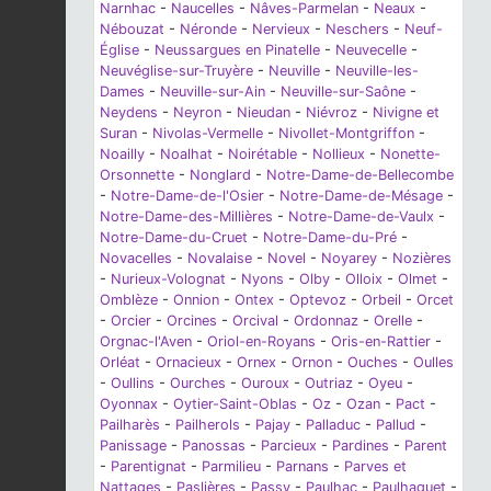
Narnhac
-
Naucelles
-
Nâves-Parmelan
-
Neaux
-
Nébouzat
-
Néronde
-
Nervieux
-
Neschers
-
Neuf-
Église
-
Neussargues en Pinatelle
-
Neuvecelle
-
Neuvéglise-sur-Truyère
-
Neuville
-
Neuville-les-
Dames
-
Neuville-sur-Ain
-
Neuville-sur-Saône
-
Neydens
-
Neyron
-
Nieudan
-
Niévroz
-
Nivigne et
Suran
-
Nivolas-Vermelle
-
Nivollet-Montgriffon
-
Noailly
-
Noalhat
-
Noirétable
-
Nollieux
-
Nonette-
Orsonnette
-
Nonglard
-
Notre-Dame-de-Bellecombe
-
Notre-Dame-de-l'Osier
-
Notre-Dame-de-Mésage
-
Notre-Dame-des-Millières
-
Notre-Dame-de-Vaulx
-
Notre-Dame-du-Cruet
-
Notre-Dame-du-Pré
-
Novacelles
-
Novalaise
-
Novel
-
Noyarey
-
Nozières
-
Nurieux-Volognat
-
Nyons
-
Olby
-
Olloix
-
Olmet
-
Omblèze
-
Onnion
-
Ontex
-
Optevoz
-
Orbeil
-
Orcet
-
Orcier
-
Orcines
-
Orcival
-
Ordonnaz
-
Orelle
-
Orgnac-l'Aven
-
Oriol-en-Royans
-
Oris-en-Rattier
-
Orléat
-
Ornacieux
-
Ornex
-
Ornon
-
Ouches
-
Oulles
-
Oullins
-
Ourches
-
Ouroux
-
Outriaz
-
Oyeu
-
Oyonnax
-
Oytier-Saint-Oblas
-
Oz
-
Ozan
-
Pact
-
Pailharès
-
Pailherols
-
Pajay
-
Palladuc
-
Pallud
-
Panissage
-
Panossas
-
Parcieux
-
Pardines
-
Parent
-
Parentignat
-
Parmilieu
-
Parnans
-
Parves et
Nattages
-
Paslières
-
Passy
-
Paulhac
-
Paulhaguet
-