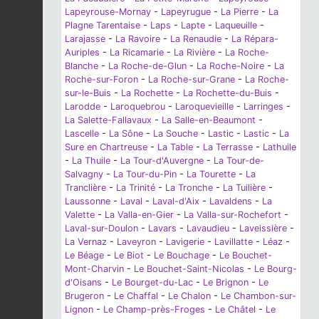
Lapeyrouse-Mornay
-
Lapeyrugue
-
La Pierre
-
La
Plagne Tarentaise
-
Laps
-
Lapte
-
Laqueuille
-
Larajasse
-
La Ravoire
-
La Renaudie
-
La Répara-
Auriples
-
La Ricamarie
-
La Rivière
-
La Roche-
Blanche
-
La Roche-de-Glun
-
La Roche-Noire
-
La
Roche-sur-Foron
-
La Roche-sur-Grane
-
La Roche-
sur-le-Buis
-
La Rochette
-
La Rochette-du-Buis
-
Larodde
-
Laroquebrou
-
Laroquevieille
-
Larringes
-
La Salette-Fallavaux
-
La Salle-en-Beaumont
-
Lascelle
-
La Sône
-
La Souche
-
Lastic
-
Lastic
-
La
Sure en Chartreuse
-
La Table
-
La Terrasse
-
Lathuile
-
La Thuile
-
La Tour-d'Auvergne
-
La Tour-de-
Salvagny
-
La Tour-du-Pin
-
La Tourette
-
La
Tranclière
-
La Trinité
-
La Tronche
-
La Tuilière
-
Laussonne
-
Laval
-
Laval-d'Aix
-
Lavaldens
-
La
Valette
-
La Valla-en-Gier
-
La Valla-sur-Rochefort
-
Laval-sur-Doulon
-
Lavars
-
Lavaudieu
-
Laveissière
-
La Vernaz
-
Laveyron
-
Lavigerie
-
Lavillatte
-
Léaz
-
Le Béage
-
Le Biot
-
Le Bouchage
-
Le Bouchet-
Mont-Charvin
-
Le Bouchet-Saint-Nicolas
-
Le Bourg-
d'Oisans
-
Le Bourget-du-Lac
-
Le Brignon
-
Le
Brugeron
-
Le Chaffal
-
Le Chalon
-
Le Chambon-sur-
Lignon
-
Le Champ-près-Froges
-
Le Châtel
-
Le