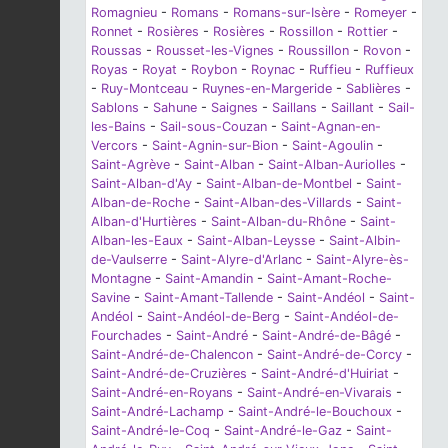
Romagnieu
-
Romans
-
Romans-sur-Isère
-
Romeyer
-
Ronnet
-
Rosières
-
Rosières
-
Rossillon
-
Rottier
-
Roussas
-
Rousset-les-Vignes
-
Roussillon
-
Rovon
-
Royas
-
Royat
-
Roybon
-
Roynac
-
Ruffieu
-
Ruffieux
-
Ruy-Montceau
-
Ruynes-en-Margeride
-
Sablières
-
Sablons
-
Sahune
-
Saignes
-
Saillans
-
Saillant
-
Sail-
les-Bains
-
Sail-sous-Couzan
-
Saint-Agnan-en-
Vercors
-
Saint-Agnin-sur-Bion
-
Saint-Agoulin
-
Saint-Agrève
-
Saint-Alban
-
Saint-Alban-Auriolles
-
Saint-Alban-d'Ay
-
Saint-Alban-de-Montbel
-
Saint-
Alban-de-Roche
-
Saint-Alban-des-Villards
-
Saint-
Alban-d'Hurtières
-
Saint-Alban-du-Rhône
-
Saint-
Alban-les-Eaux
-
Saint-Alban-Leysse
-
Saint-Albin-
de-Vaulserre
-
Saint-Alyre-d'Arlanc
-
Saint-Alyre-ès-
Montagne
-
Saint-Amandin
-
Saint-Amant-Roche-
Savine
-
Saint-Amant-Tallende
-
Saint-Andéol
-
Saint-
Andéol
-
Saint-Andéol-de-Berg
-
Saint-Andéol-de-
Fourchades
-
Saint-André
-
Saint-André-de-Bâgé
-
Saint-André-de-Chalencon
-
Saint-André-de-Corcy
-
Saint-André-de-Cruzières
-
Saint-André-d'Huiriat
-
Saint-André-en-Royans
-
Saint-André-en-Vivarais
-
Saint-André-Lachamp
-
Saint-André-le-Bouchoux
-
Saint-André-le-Coq
-
Saint-André-le-Gaz
-
Saint-