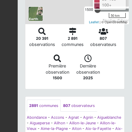
100+
1500
50 km
Nombre d'observat
Leaflet
| © OpenStreetMap
20 391
2 891
807
observations
communes
observateurs
Première
Dernière
observation
observation
1500
2025
2891
communes
807
observateurs
Abondance
-
Accons
-
Agnat
-
Agnin
-
Aigueblanche
-
Aigueperse
-
Ailhon
-
Aillon-le-Jeune
-
Aillon-le-
Vieux
-
Aime-la-Plagne
-
Aiton
-
Aix-la-Fayette
-
Aix-