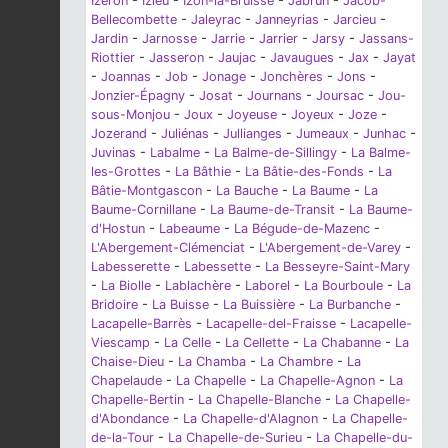
Izeron
-
Izieu
-
Izon-la-Bruisse
-
Jabrun
-
Jacob-
Bellecombette
-
Jaleyrac
-
Janneyrias
-
Jarcieu
-
Jardin
-
Jarnosse
-
Jarrie
-
Jarrier
-
Jarsy
-
Jassans-
Riottier
-
Jasseron
-
Jaujac
-
Javaugues
-
Jax
-
Jayat
-
Joannas
-
Job
-
Jonage
-
Jonchères
-
Jons
-
Jonzier-Épagny
-
Josat
-
Journans
-
Joursac
-
Jou-
sous-Monjou
-
Joux
-
Joyeuse
-
Joyeux
-
Joze
-
Jozerand
-
Juliénas
-
Jullianges
-
Jumeaux
-
Junhac
-
Juvinas
-
Labalme
-
La Balme-de-Sillingy
-
La Balme-
les-Grottes
-
La Bâthie
-
La Bâtie-des-Fonds
-
La
Bâtie-Montgascon
-
La Bauche
-
La Baume
-
La
Baume-Cornillane
-
La Baume-de-Transit
-
La Baume-
d'Hostun
-
Labeaume
-
La Bégude-de-Mazenc
-
L'Abergement-Clémenciat
-
L'Abergement-de-Varey
-
Labesserette
-
Labessette
-
La Besseyre-Saint-Mary
-
La Biolle
-
Lablachère
-
Laborel
-
La Bourboule
-
La
Bridoire
-
La Buisse
-
La Buissière
-
La Burbanche
-
Lacapelle-Barrès
-
Lacapelle-del-Fraisse
-
Lacapelle-
Viescamp
-
La Celle
-
La Cellette
-
La Chabanne
-
La
Chaise-Dieu
-
La Chamba
-
La Chambre
-
La
Chapelaude
-
La Chapelle
-
La Chapelle-Agnon
-
La
Chapelle-Bertin
-
La Chapelle-Blanche
-
La Chapelle-
d'Abondance
-
La Chapelle-d'Alagnon
-
La Chapelle-
de-la-Tour
-
La Chapelle-de-Surieu
-
La Chapelle-du-