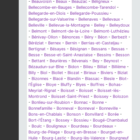
-
Beauvoisin
-
Beaux
-
Beauzac
-
Béligneux
-
Bellecombe-en-Bauges
-
Bellecombe-Tarendol
-
Bellegarde-en-Diois
-
Bellegarde-Poussieu
-
Bellegarde-sur-Valserine
-
Bellenaves
-
Bellevaux
-
Belleville
-
Bellevue-la-Montagne
-
Belley
-
Belleydoux
-
Belmont
-
Belmont-de-la-Loire
-
Belmont-Luthézieu
-
Bénivay-Ollon
-
Bénonces
-
Bény
-
Béon
-
Berbezit
-
Béréziat
-
Bernex
-
Bernin
-
Berrias-et-Casteljau
-
Bertignat
-
Bésayes
-
Bésignan
-
Bessans
-
Bessas
-
Besse
-
Besse-et-Saint-Anastaise
-
Bessins
-
Besson
-
Bettant
-
Beurières
-
Bévenais
-
Bey
-
Beynost
-
Bézaudun-sur-Bîne
-
Bidon
-
Bilieu
-
Billiat
-
Billième
-
Billy
-
Biol
-
Biollet
-
Biozat
-
Birieux
-
Biviers
-
Biziat
-
Bizonnes
-
Blacé
-
Blandin
-
Blassac
-
Blesle
-
Blot-
l'Église
-
Bloye
-
Bluffy
-
Blyes
-
Boffres
-
Bohas-
Meyriat-Rignat
-
Boisset
-
Boisset
-
Boisset-lès-
Montrond
-
Boisset-Saint-Priest
-
Boissey
-
Bolozon
-
Bonlieu-sur-Roubion
-
Bonnac
-
Bonne
-
Bonnefamille
-
Bonneval
-
Bonneval
-
Bonneville
-
Bons-en-Chablais
-
Bonson
-
Bonvillard
-
Borée
-
Bort-l'Étang
-
Bossey
-
Bossieu
-
Bougé-Chambalud
-
Boulc
-
Bouligneux
-
Bourdeau
-
Bourdeaux
-
Bourg-de-Péage
-
Bourg-en-Bresse
-
Bourget-en-
Huile
-
Bourg-Lastic
-
Bourg-lès-Valence
-
Bourgneuf