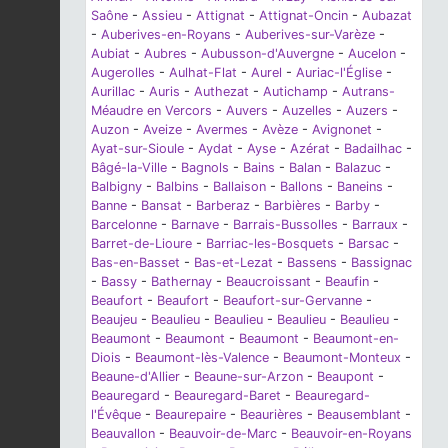
Saône
-
Assieu
-
Attignat
-
Attignat-Oncin
-
Aubazat
-
Auberives-en-Royans
-
Auberives-sur-Varèze
-
Aubiat
-
Aubres
-
Aubusson-d'Auvergne
-
Aucelon
-
Augerolles
-
Aulhat-Flat
-
Aurel
-
Auriac-l'Église
-
Aurillac
-
Auris
-
Authezat
-
Autichamp
-
Autrans-
Méaudre en Vercors
-
Auvers
-
Auzelles
-
Auzers
-
Auzon
-
Aveize
-
Avermes
-
Avèze
-
Avignonet
-
Ayat-sur-Sioule
-
Aydat
-
Ayse
-
Azérat
-
Badailhac
-
Bâgé-la-Ville
-
Bagnols
-
Bains
-
Balan
-
Balazuc
-
Balbigny
-
Balbins
-
Ballaison
-
Ballons
-
Baneins
-
Banne
-
Bansat
-
Barberaz
-
Barbières
-
Barby
-
Barcelonne
-
Barnave
-
Barrais-Bussolles
-
Barraux
-
Barret-de-Lioure
-
Barriac-les-Bosquets
-
Barsac
-
Bas-en-Basset
-
Bas-et-Lezat
-
Bassens
-
Bassignac
-
Bassy
-
Bathernay
-
Beaucroissant
-
Beaufin
-
Beaufort
-
Beaufort
-
Beaufort-sur-Gervanne
-
Beaujeu
-
Beaulieu
-
Beaulieu
-
Beaulieu
-
Beaulieu
-
Beaumont
-
Beaumont
-
Beaumont
-
Beaumont-en-
Diois
-
Beaumont-lès-Valence
-
Beaumont-Monteux
-
Beaune-d'Allier
-
Beaune-sur-Arzon
-
Beaupont
-
Beauregard
-
Beauregard-Baret
-
Beauregard-
l'Évêque
-
Beaurepaire
-
Beaurières
-
Beausemblant
-
Beauvallon
-
Beauvoir-de-Marc
-
Beauvoir-en-Royans