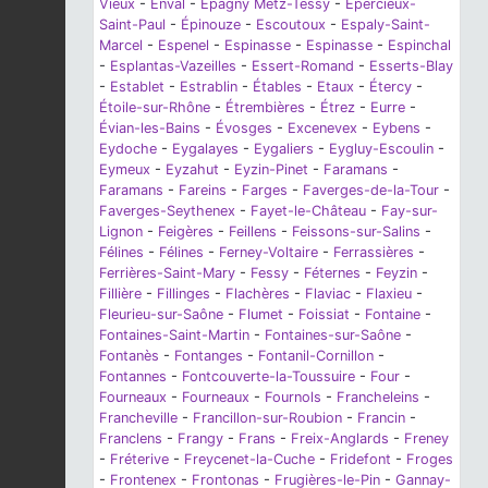
Vieux
-
Enval
-
Epagny Metz-Tessy
-
Épercieux-
Saint-Paul
-
Épinouze
-
Escoutoux
-
Espaly-Saint-
Marcel
-
Espenel
-
Espinasse
-
Espinasse
-
Espinchal
-
Esplantas-Vazeilles
-
Essert-Romand
-
Esserts-Blay
-
Establet
-
Estrablin
-
Étables
-
Etaux
-
Étercy
-
Étoile-sur-Rhône
-
Étrembières
-
Étrez
-
Eurre
-
Évian-les-Bains
-
Évosges
-
Excenevex
-
Eybens
-
Eydoche
-
Eygalayes
-
Eygaliers
-
Eygluy-Escoulin
-
Eymeux
-
Eyzahut
-
Eyzin-Pinet
-
Faramans
-
Faramans
-
Fareins
-
Farges
-
Faverges-de-la-Tour
-
Faverges-Seythenex
-
Fayet-le-Château
-
Fay-sur-
Lignon
-
Feigères
-
Feillens
-
Feissons-sur-Salins
-
Félines
-
Félines
-
Ferney-Voltaire
-
Ferrassières
-
Ferrières-Saint-Mary
-
Fessy
-
Féternes
-
Feyzin
-
Fillière
-
Fillinges
-
Flachères
-
Flaviac
-
Flaxieu
-
Fleurieu-sur-Saône
-
Flumet
-
Foissiat
-
Fontaine
-
Fontaines-Saint-Martin
-
Fontaines-sur-Saône
-
Fontanès
-
Fontanges
-
Fontanil-Cornillon
-
Fontannes
-
Fontcouverte-la-Toussuire
-
Four
-
Fourneaux
-
Fourneaux
-
Fournols
-
Francheleins
-
Francheville
-
Francillon-sur-Roubion
-
Francin
-
Franclens
-
Frangy
-
Frans
-
Freix-Anglards
-
Freney
-
Fréterive
-
Freycenet-la-Cuche
-
Fridefont
-
Froges
-
Frontenex
-
Frontonas
-
Frugières-le-Pin
-
Gannay-