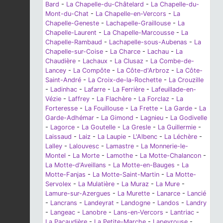
Bard
-
La Chapelle-du-Châtelard
-
La Chapelle-du-
Mont-du-Chat
-
La Chapelle-en-Vercors
-
La
Chapelle-Geneste
-
Lachapelle-Graillouse
-
La
Chapelle-Laurent
-
La Chapelle-Marcousse
-
La
Chapelle-Rambaud
-
Lachapelle-sous-Aubenas
-
La
Chapelle-sur-Coise
-
La Charce
-
Lachau
-
La
Chaudière
-
Lachaux
-
La Clusaz
-
La Combe-de-
Lancey
-
La Compôte
-
La Côte-d'Arbroz
-
La Côte-
Saint-André
-
La Croix-de-la-Rochette
-
La Crouzille
-
Ladinhac
-
Lafarre
-
La Ferrière
-
Lafeuillade-en-
Vézie
-
Laffrey
-
La Flachère
-
La Forclaz
-
La
Forteresse
-
La Fouillouse
-
La Frette
-
La Garde
-
La
Garde-Adhémar
-
La Gimond
-
Lagnieu
-
La Godivelle
-
Lagorce
-
La Goutelle
-
La Gresle
-
La Guillermie
-
Laissaud
-
Laiz
-
La Laupie
-
L'Albenc
-
La Léchère
-
Lalley
-
Lalouvesc
-
Lamastre
-
La Monnerie-le-
Montel
-
La Morte
-
Lamothe
-
La Motte-Chalancon
-
La Motte-d'Aveillans
-
La Motte-en-Bauges
-
La
Motte-Fanjas
-
La Motte-Saint-Martin
-
La Motte-
Servolex
-
La Mulatière
-
La Muraz
-
La Mure
-
Lamure-sur-Azergues
-
La Murette
-
Lanarce
-
Lancié
-
Lancrans
-
Landeyrat
-
Landogne
-
Landos
-
Landry
-
Langeac
-
Lanobre
-
Lans-en-Vercors
-
Lantriac
-
La Pacaudière
-
La Petite-Marche
-
Lapeyrouse
-