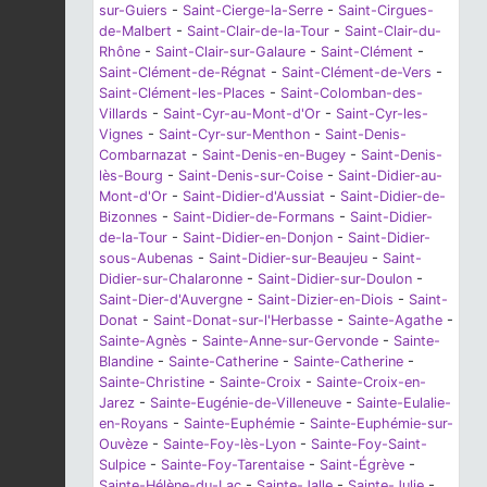
sur-Guiers
-
Saint-Cierge-la-Serre
-
Saint-Cirgues-
de-Malbert
-
Saint-Clair-de-la-Tour
-
Saint-Clair-du-
Rhône
-
Saint-Clair-sur-Galaure
-
Saint-Clément
-
Saint-Clément-de-Régnat
-
Saint-Clément-de-Vers
-
Saint-Clément-les-Places
-
Saint-Colomban-des-
Villards
-
Saint-Cyr-au-Mont-d'Or
-
Saint-Cyr-les-
Vignes
-
Saint-Cyr-sur-Menthon
-
Saint-Denis-
Combarnazat
-
Saint-Denis-en-Bugey
-
Saint-Denis-
lès-Bourg
-
Saint-Denis-sur-Coise
-
Saint-Didier-au-
Mont-d'Or
-
Saint-Didier-d'Aussiat
-
Saint-Didier-de-
Bizonnes
-
Saint-Didier-de-Formans
-
Saint-Didier-
de-la-Tour
-
Saint-Didier-en-Donjon
-
Saint-Didier-
sous-Aubenas
-
Saint-Didier-sur-Beaujeu
-
Saint-
Didier-sur-Chalaronne
-
Saint-Didier-sur-Doulon
-
Saint-Dier-d'Auvergne
-
Saint-Dizier-en-Diois
-
Saint-
Donat
-
Saint-Donat-sur-l'Herbasse
-
Sainte-Agathe
-
Sainte-Agnès
-
Sainte-Anne-sur-Gervonde
-
Sainte-
Blandine
-
Sainte-Catherine
-
Sainte-Catherine
-
Sainte-Christine
-
Sainte-Croix
-
Sainte-Croix-en-
Jarez
-
Sainte-Eugénie-de-Villeneuve
-
Sainte-Eulalie-
en-Royans
-
Sainte-Euphémie
-
Sainte-Euphémie-sur-
Ouvèze
-
Sainte-Foy-lès-Lyon
-
Sainte-Foy-Saint-
Sulpice
-
Sainte-Foy-Tarentaise
-
Saint-Égrève
-
Sainte-Hélène-du-Lac
-
Sainte-Jalle
-
Sainte-Julie
-