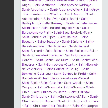
André-le-Puy
-
Saint-André-sur-Vieux-Jonc
-
Saint-
Angel
-
Saint-Anthème
-
Saint Antoine l'Abbaye
-
Saint-Appolinard
-
Saint-Arcons-d'Allier
-
Saint-Arey
-
Saint-Auban-sur-l'Ouvèze
-
Saint-Aupre
-
Saint-
Austremoine
-
Saint-Avit
-
Saint-Babel
-
Saint-
Baldoph
-
Saint-Barthélemy
-
Saint-Barthélemy-de-
Séchilienne
-
Saint-Barthélemy-de-Vals
-
Saint-
Barthélemy-le-Plain
-
Saint-Baudille-de-la-Tour
-
Saint-Baudille-et-Pipet
-
Saint-Bauzile
-
Saint-
Beauzire
-
Saint-Beauzire
-
Saint-Bénigne
-
Saint-
Benoit-en-Diois
-
Saint-Bérain
-
Saint-Bernard
-
Saint-Bernard
-
Saint-Blaise
-
Saint-Blaise-du-Buis
-
Saint-Bonnet-de-Chavagne
-
Saint-Bonnet-de-
Condat
-
Saint-Bonnet-de-Mure
-
Saint-Bonnet-des-
Bruyères
-
Saint-Bonnet-des-Quarts
-
Saint-Bonnet-
de-Valclérieux
-
Saint-Bonnet-le-Bourg
-
Saint-
Bonnet-le-Courreau
-
Saint-Bonnet-le-Froid
-
Saint-
Bonnet-les-Oules
-
Saint-Bonnet-près-Orcival
-
Saint-Bueil
-
Saint-Cassien
-
Saint-Cassin
-
Saint-
Cergues
-
Saint-Chamond
-
Saint-Champ
-
Saint-
Chef
-
Saint-Christo-en-Jarez
-
Saint-Christol
-
Saint-Christophe
-
Saint-Christophe-d'Allier
-
Saint-
Christophe-en-Oisans
-
Saint-Christophe-et-le-Laris
-
Saint-Christophe-sur-Dolaison
-
Saint-Christophe-