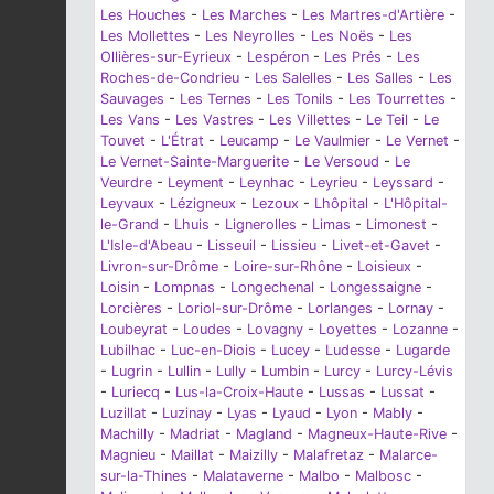
Les Houches
-
Les Marches
-
Les Martres-d'Artière
-
Les Mollettes
-
Les Neyrolles
-
Les Noës
-
Les
Ollières-sur-Eyrieux
-
Lespéron
-
Les Prés
-
Les
Roches-de-Condrieu
-
Les Salelles
-
Les Salles
-
Les
Sauvages
-
Les Ternes
-
Les Tonils
-
Les Tourrettes
-
Les Vans
-
Les Vastres
-
Les Villettes
-
Le Teil
-
Le
Touvet
-
L'Étrat
-
Leucamp
-
Le Vaulmier
-
Le Vernet
-
Le Vernet-Sainte-Marguerite
-
Le Versoud
-
Le
Veurdre
-
Leyment
-
Leynhac
-
Leyrieu
-
Leyssard
-
Leyvaux
-
Lézigneux
-
Lezoux
-
Lhôpital
-
L'Hôpital-
le-Grand
-
Lhuis
-
Lignerolles
-
Limas
-
Limonest
-
L'Isle-d'Abeau
-
Lisseuil
-
Lissieu
-
Livet-et-Gavet
-
Livron-sur-Drôme
-
Loire-sur-Rhône
-
Loisieux
-
Loisin
-
Lompnas
-
Longechenal
-
Longessaigne
-
Lorcières
-
Loriol-sur-Drôme
-
Lorlanges
-
Lornay
-
Loubeyrat
-
Loudes
-
Lovagny
-
Loyettes
-
Lozanne
-
Lubilhac
-
Luc-en-Diois
-
Lucey
-
Ludesse
-
Lugarde
-
Lugrin
-
Lullin
-
Lully
-
Lumbin
-
Lurcy
-
Lurcy-Lévis
-
Luriecq
-
Lus-la-Croix-Haute
-
Lussas
-
Lussat
-
Luzillat
-
Luzinay
-
Lyas
-
Lyaud
-
Lyon
-
Mably
-
Machilly
-
Madriat
-
Magland
-
Magneux-Haute-Rive
-
Magnieu
-
Maillat
-
Maizilly
-
Malafretaz
-
Malarce-
sur-la-Thines
-
Malataverne
-
Malbo
-
Malbosc
-