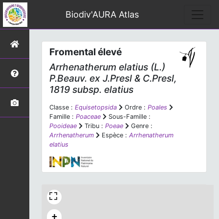
Biodiv'AURA Atlas
Fromental élevé
Arrhenatherum elatius
(L.)
P.Beauv. ex J.Presl & C.Presl,
1819 subsp.
elatius
Classe :
Equisetopsida
Ordre :
Poales
Famille :
Poaceae
Sous-Famille :
Pooideae
Tribu :
Poeae
Genre :
Arrhenatherum
Espèce :
Arrhenatherum
elatius
+