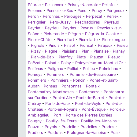
Pébrac
-
Peillonnex
-
Peisey-Nancroix
-
Pellafol
-
Pelonne
-
Pennes-le-Sec
-
Penol
-
Percy
-
Périgneux
-
Péron
-
Péronnas
-
Pérouges
-
Perpezat
-
Perrex
-
Perrignier
-
Pers-Jussy
-
Peschadoires
-
Peyraud
-
Peyriat
-
Peyrieu
-
Peyrins
-
Peyrus
-
Peyzieux-sur-
Saône
-
Picherande
-
Piégon
-
Piégros-la-Clastre
-
Pierre-Châtel
-
Pierrefort
-
Pierrelatte
-
Pierrelongue
-
Pignols
-
Pinols
-
Pinsot
-
Pionsat
-
Pirajoux
-
Pisieu
-
Pizay
-
Plagne
-
Plaisians
-
Plan
-
Planaise
-
Planay
-
Plan-de-Baix
-
Planfoy
-
Plats
-
Plauzat
-
Pleaux
-
Poëzat
-
Poisat
-
Poisy
-
Poleymieux-au-Mont-d'Or
-
Poliénas
-
Polignac
-
Polliat
-
Pollieu
-
Polminhac
-
Pomeys
-
Pommerol
-
Pommier-de-Beaurepaire
-
Pommiers
-
Pommiers
-
Poncin
-
Ponet-et-Saint-
Auban
-
Ponsas
-
Ponsonnas
-
Pontaix
-
Pontamafrey-Montpascal
-
Pontcharra
-
Pontcharra-
sur-Turdine
-
Pont-d'Ain
-
Pont-de-Barret
-
Pont-de-
Chéruy
-
Pont-de-Vaux
-
Pont-de-Veyle
-
Pont-du-
Château
-
Pont-en-Royans
-
Pont-Évêque
-
Porcieu-
Amblagnieu
-
Port
-
Porte des Pierres Dorées
-
Pougny
-
Pouilly-lès-Feurs
-
Pouilly-les-Nonains
-
Pouzol
-
Poyols
-
Pradelle
-
Pradelles
-
Prades
-
Pradiers
-
Pradons
-
Pralognan-la-Vanoise
-
Praz-