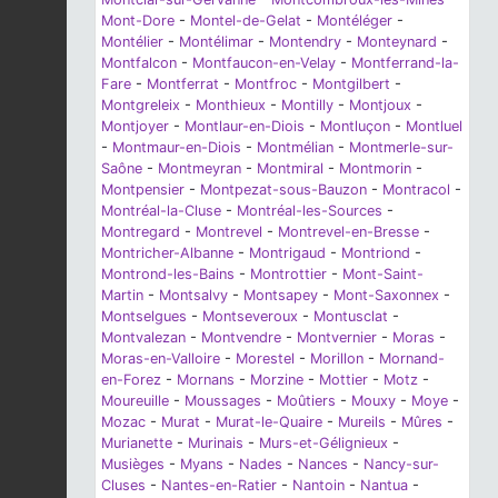
Mont-Dore
-
Montel-de-Gelat
-
Montéléger
-
Montélier
-
Montélimar
-
Montendry
-
Monteynard
-
Montfalcon
-
Montfaucon-en-Velay
-
Montferrand-la-
Fare
-
Montferrat
-
Montfroc
-
Montgilbert
-
Montgreleix
-
Monthieux
-
Montilly
-
Montjoux
-
Montjoyer
-
Montlaur-en-Diois
-
Montluçon
-
Montluel
-
Montmaur-en-Diois
-
Montmélian
-
Montmerle-sur-
Saône
-
Montmeyran
-
Montmiral
-
Montmorin
-
Montpensier
-
Montpezat-sous-Bauzon
-
Montracol
-
Montréal-la-Cluse
-
Montréal-les-Sources
-
Montregard
-
Montrevel
-
Montrevel-en-Bresse
-
Montricher-Albanne
-
Montrigaud
-
Montriond
-
Montrond-les-Bains
-
Montrottier
-
Mont-Saint-
Martin
-
Montsalvy
-
Montsapey
-
Mont-Saxonnex
-
Montselgues
-
Montseveroux
-
Montusclat
-
Montvalezan
-
Montvendre
-
Montvernier
-
Moras
-
Moras-en-Valloire
-
Morestel
-
Morillon
-
Mornand-
en-Forez
-
Mornans
-
Morzine
-
Mottier
-
Motz
-
Moureuille
-
Moussages
-
Moûtiers
-
Mouxy
-
Moye
-
Mozac
-
Murat
-
Murat-le-Quaire
-
Mureils
-
Mûres
-
Murianette
-
Murinais
-
Murs-et-Gélignieux
-
Musièges
-
Myans
-
Nades
-
Nances
-
Nancy-sur-
Cluses
-
Nantes-en-Ratier
-
Nantoin
-
Nantua
-