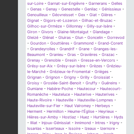
sur-Loire
-
Garnat-sur-Engièvre
-
Garnerans
-
Gelles
-
Genas
-
Genay
-
Genestelle
-
Genilac
-
Génissieux
-
Genouilleux
-
Géovreisset
-
Gex
-
Giat
-
Gières
-
Gignat
-
Gigors-et-Lozeron
-
Gilhac-et-Bruzac
-
Gilhoc-sur-Ormèze
-
Gillonnay
-
Gilly-sur-Isère
-
Giron
-
Givors
-
Glaine-Montaigut
-
Glandage
-
Gleizé
-
Glénat
-
Gluiras
-
Glun
-
Goncelin
-
Gorrevod
-
Gourdon
-
Gouttières
-
Grammond
-
Grand-Corent
-
Grandeyrolles
-
Grandrif
-
Grane
-
Granges-les-
Beaumont
-
Granieu
-
Gras
-
Gravières
-
Grazac
-
Grenay
-
Grenoble
-
Gresin
-
Gresse-en-Vercors
-
Grésy-sur-Aix
-
Grésy-sur-Isère
-
Grèzes
-
Grézieu-
le-Marché
-
Grézieux-le-Fromental
-
Grièges
-
Grignan
-
Grignon
-
Grigny
-
Grilly
-
Groissiat
-
Groisy
-
Groslée-Saint-Benoit
-
Gruffy
-
Guéreins
-
Gumiane
-
Habère-Poche
-
Hautecour
-
Hautecourt-
Romanèche
-
Hauteluce
-
Hauterive
-
Hauterives
-
Haute-Rivoire
-
Hauteville
-
Hauteville-Lompnes
-
Hauteville-sur-Fier
-
Haut Valromey
-
Herbeys
-
Herment
-
Hermillon
-
Heume-l'Église
-
Heyrieux
-
Hières-sur-Amby
-
Hostiaz
-
Huez
-
Hurtières
-
Hyds
-
Illiat
-
Injoux-Génissiat
-
Innimond
-
Intres
-
Irigny
-
Issanlas
-
Isserteaux
-
Issoire
-
Izeaux
-
Izernore
-