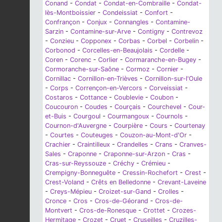
Conand
-
Condat
-
Condat-en-Combraille
-
Condat-
lès-Montboissier
-
Condeissiat
-
Confort
-
Confrançon
-
Conjux
-
Connangles
-
Contamine-
Sarzin
-
Contamine-sur-Arve
-
Contigny
-
Contrevoz
-
Conzieu
-
Copponex
-
Corbas
-
Corbel
-
Corbelin
-
Corbonod
-
Corcelles-en-Beaujolais
-
Cordelle
-
Coren
-
Corenc
-
Corlier
-
Cormaranche-en-Bugey
-
Cormoranche-sur-Saône
-
Cormoz
-
Cornier
-
Cornillac
-
Cornillon-en-Trièves
-
Cornillon-sur-l'Oule
-
Corps
-
Corrençon-en-Vercors
-
Corveissiat
-
Costaros
-
Cottance
-
Coublevie
-
Coubon
-
Coucouron
-
Coudes
-
Courçais
-
Courchevel
-
Cour-
et-Buis
-
Courgoul
-
Courmangoux
-
Cournols
-
Cournon-d'Auvergne
-
Courpière
-
Cours
-
Courtenay
-
Courtes
-
Couteuges
-
Couzon-au-Mont-d'Or
-
Crachier
-
Craintilleux
-
Crandelles
-
Crans
-
Cranves-
Sales
-
Craponne
-
Craponne-sur-Arzon
-
Cras
-
Cras-sur-Reyssouze
-
Créchy
-
Crémieu
-
Crempigny-Bonneguête
-
Cressin-Rochefort
-
Crest
-
Crest-Voland
-
Crêts en Belledonne
-
Crevant-Laveine
-
Creys-Mépieu
-
Croizet-sur-Gand
-
Crolles
-
Cronce
-
Cros
-
Cros-de-Géorand
-
Cros-de-
Montvert
-
Cros-de-Ronesque
-
Crottet
-
Crozes-
Hermitage
-
Crozet
-
Cruet
-
Cruseilles
-
Cruzilles-