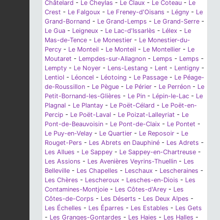
Châtelard
-
Le Cheylas
-
Le Claux
-
Le Coteau
-
Le
Crest
-
Le Falgoux
-
Le Freney-d'Oisans
-
Légny
-
Le
Grand-Bornand
-
Le Grand-Lemps
-
Le Grand-Serre
-
Le Gua
-
Leigneux
-
Le Lac-d'Issarlès
-
Lélex
-
Le
Mas-de-Tence
-
Le Monestier
-
Le Monestier-du-
Percy
-
Le Monteil
-
Le Monteil
-
Le Montellier
-
Le
Moutaret
-
Lempdes-sur-Allagnon
-
Lemps
-
Lemps
-
Lempty
-
Le Noyer
-
Lens-Lestang
-
Lent
-
Lentigny
-
Lentiol
-
Léoncel
-
Léotoing
-
Le Passage
-
Le Péage-
de-Roussillon
-
Le Pègue
-
Le Périer
-
Le Perréon
-
Le
Petit-Bornand-les-Glières
-
Le Pin
-
Lépin-le-Lac
-
Le
Plagnal
-
Le Plantay
-
Le Poët-Célard
-
Le Poët-en-
Percip
-
Le Poët-Laval
-
Le Poizat-Lalleyriat
-
Le
Pont-de-Beauvoisin
-
Le Pont-de-Claix
-
Le Pontet
-
Le Puy-en-Velay
-
Le Quartier
-
Le Reposoir
-
Le
Rouget-Pers
-
Les Abrets en Dauphiné
-
Les Adrets
-
Les Allues
-
Le Sappey
-
Le Sappey-en-Chartreuse
-
Les Assions
-
Les Avenières Veyrins-Thuellin
-
Les
Belleville
-
Les Chapelles
-
Leschaux
-
Lescheraines
-
Les Chères
-
Lescheroux
-
Lesches-en-Diois
-
Les
Contamines-Montjoie
-
Les Côtes-d'Arey
-
Les
Côtes-de-Corps
-
Les Déserts
-
Les Deux Alpes
-
Les Échelles
-
Les Éparres
-
Les Estables
-
Les Gets
-
Les Granges-Gontardes
-
Les Haies
-
Les Halles
-