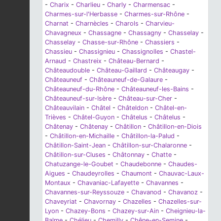
-
Charix
-
Charlieu
-
Charly
-
Charmensac
-
Charmes-sur-l'Herbasse
-
Charmes-sur-Rhône
-
Charnat
-
Charnècles
-
Charols
-
Charvieu-
Chavagneux
-
Chassagne
-
Chassagny
-
Chasselay
-
Chasselay
-
Chasse-sur-Rhône
-
Chassiers
-
Chassieu
-
Chassignieu
-
Chassignolles
-
Chastel-
Arnaud
-
Chastreix
-
Château-Bernard
-
Châteaudouble
-
Château-Gaillard
-
Châteaugay
-
Châteauneuf
-
Châteauneuf-de-Galaure
-
Châteauneuf-du-Rhône
-
Châteauneuf-les-Bains
-
Châteauneuf-sur-Isère
-
Château-sur-Cher
-
Châteauvilain
-
Châtel
-
Châteldon
-
Châtel-en-
Trièves
-
Châtel-Guyon
-
Châtelus
-
Châtelus
-
Châtenay
-
Châtenay
-
Châtillon
-
Châtillon-en-Diois
-
Châtillon-en-Michaille
-
Châtillon-la-Palud
-
Châtillon-Saint-Jean
-
Châtillon-sur-Chalaronne
-
Châtillon-sur-Cluses
-
Châtonnay
-
Chatte
-
Chatuzange-le-Goubet
-
Chaudebonne
-
Chaudes-
Aigues
-
Chaudeyrolles
-
Chaumont
-
Chauvac-Laux-
Montaux
-
Chavaniac-Lafayette
-
Chavannes
-
Chavannes-sur-Reyssouze
-
Chavanod
-
Chavanoz
-
Chaveyriat
-
Chavornay
-
Chazelles
-
Chazelles-sur-
Lyon
-
Chazey-Bons
-
Chazey-sur-Ain
-
Cheignieu-la-
Balme
-
Chélieu
-
Chemilly
-
Chêne-en-Semine
-