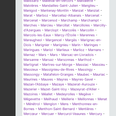
Malissard
-
Malleval-en-Vercors
-
Malvalette
-
Malvières
-
Mandailles-Saint-Julien
-
Manglieu
-
Manigod
-
Mantenay-Montlin
-
Manzat
-
Manziat
-
Marat
-
Marboz
-
Marcellaz-Albanais
-
Marcenat
-
Marcenat
-
Marcenod
-
Marchamp
-
Marchampt
-
Marches
-
Marcieu
-
Marcillat
-
Marcilloles
-
Marcilly-
d'Azergues
-
Marclopt
-
Marcolès
-
Marcollin
-
Marcols-les-Eaux
-
Marcy-l'Étoile
-
Marennes
-
Mareugheol
-
Margencel
-
Margès
-
Marignac-en-
Diois
-
Marignier
-
Marignieu
-
Marin
-
Maringes
-
Maringues
-
Mariol
-
Marlieux
-
Marlioz
-
Marnans
-
Marnaz
-
Mars
-
Mars
-
Marsac-en-Livradois
-
Marsanne
-
Marsaz
-
Marsonnas
-
Marthod
-
Martignat
-
Martres-sur-Morge
-
Massiac
-
Massieu
-
Massieux
-
Massignieu-de-Rives
-
Massingy
-
Massongy
-
Matafelon-Granges
-
Maubec
-
Mauriac
-
Maurines
-
Mauves
-
Mayres
-
Mayres-Savel
-
Mazan-l'Abbaye
-
Mazaye
-
Mazerat-Aurouze
-
Mazerier
-
Mazet-Saint-Voy
-
Mazeyrat-d'Allier
-
Mazoires
-
Méallet
-
Medeyrolles
-
Megève
-
Mégevette
-
Meilhaud
-
Meillerie
-
Meillonnas
-
Menat
-
Ménétrol
-
Menglon
-
Mens
-
Menthonnex-en-
Bornes
-
Menthon-Saint-Bernard
-
Mentières
-
Mercœur
-
Mercuer
-
Mercurol-Veaunes
-
Mercury
-