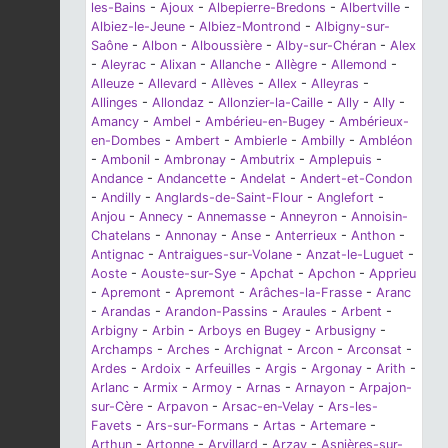
les-Bains
-
Ajoux
-
Albepierre-Bredons
-
Albertville
-
Albiez-le-Jeune
-
Albiez-Montrond
-
Albigny-sur-
Saône
-
Albon
-
Alboussière
-
Alby-sur-Chéran
-
Alex
-
Aleyrac
-
Alixan
-
Allanche
-
Allègre
-
Allemond
-
Alleuze
-
Allevard
-
Allèves
-
Allex
-
Alleyras
-
Allinges
-
Allondaz
-
Allonzier-la-Caille
-
Ally
-
Ally
-
Amancy
-
Ambel
-
Ambérieu-en-Bugey
-
Ambérieux-
en-Dombes
-
Ambert
-
Ambierle
-
Ambilly
-
Ambléon
-
Ambonil
-
Ambronay
-
Ambutrix
-
Amplepuis
-
Andance
-
Andancette
-
Andelat
-
Andert-et-Condon
-
Andilly
-
Anglards-de-Saint-Flour
-
Anglefort
-
Anjou
-
Annecy
-
Annemasse
-
Anneyron
-
Annoisin-
Chatelans
-
Annonay
-
Anse
-
Anterrieux
-
Anthon
-
Antignac
-
Antraigues-sur-Volane
-
Anzat-le-Luguet
-
Aoste
-
Aouste-sur-Sye
-
Apchat
-
Apchon
-
Apprieu
-
Apremont
-
Apremont
-
Arâches-la-Frasse
-
Aranc
-
Arandas
-
Arandon-Passins
-
Araules
-
Arbent
-
Arbigny
-
Arbin
-
Arboys en Bugey
-
Arbusigny
-
Archamps
-
Arches
-
Archignat
-
Arcon
-
Arconsat
-
Ardes
-
Ardoix
-
Arfeuilles
-
Argis
-
Argonay
-
Arith
-
Arlanc
-
Armix
-
Armoy
-
Arnas
-
Arnayon
-
Arpajon-
sur-Cère
-
Arpavon
-
Arsac-en-Velay
-
Ars-les-
Favets
-
Ars-sur-Formans
-
Artas
-
Artemare
-
Arthun
-
Artonne
-
Arvillard
-
Arzay
-
Asnières-sur-