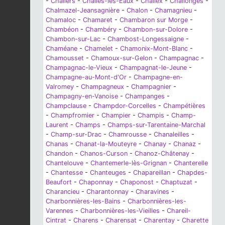
-
Chaliers
-
Challes-les-Eaux
-
Challex
-
Challonges
-
Chalmazel-Jeansagnière
-
Chalon
-
Chamagnieu
-
Chamaloc
-
Chamaret
-
Chambaron sur Morge
-
Chambéon
-
Chambéry
-
Chambon-sur-Dolore
-
Chambon-sur-Lac
-
Chambost-Longessaigne
-
Chaméane
-
Chamelet
-
Chamonix-Mont-Blanc
-
Chamousset
-
Chamoux-sur-Gelon
-
Champagnac
-
Champagnac-le-Vieux
-
Champagnat-le-Jeune
-
Champagne-au-Mont-d'Or
-
Champagne-en-
Valromey
-
Champagneux
-
Champagnier
-
Champagny-en-Vanoise
-
Champanges
-
Champclause
-
Champdor-Corcelles
-
Champétières
-
Champfromier
-
Champier
-
Champis
-
Champ-
Laurent
-
Champs
-
Champs-sur-Tarentaine-Marchal
-
Champ-sur-Drac
-
Chamrousse
-
Chanaleilles
-
Chanas
-
Chanat-la-Mouteyre
-
Chanay
-
Chanaz
-
Chandon
-
Chanos-Curson
-
Chanoz-Châtenay
-
Chantelouve
-
Chantemerle-lès-Grignan
-
Chanterelle
-
Chantesse
-
Chanteuges
-
Chapareillan
-
Chapdes-
Beaufort
-
Chaponnay
-
Chaponost
-
Chaptuzat
-
Charancieu
-
Charantonnay
-
Charavines
-
Charbonnières-les-Bains
-
Charbonnières-les-
Varennes
-
Charbonnières-les-Vieilles
-
Chareil-
Cintrat
-
Charens
-
Charensat
-
Charentay
-
Charette