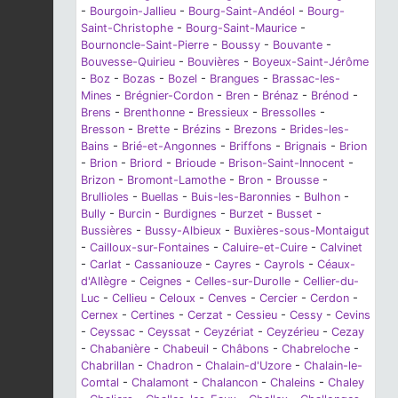
-
Bourgoin-Jallieu
-
Bourg-Saint-Andéol
-
Bourg-
Saint-Christophe
-
Bourg-Saint-Maurice
-
Bournoncle-Saint-Pierre
-
Boussy
-
Bouvante
-
Bouvesse-Quirieu
-
Bouvières
-
Boyeux-Saint-Jérôme
-
Boz
-
Bozas
-
Bozel
-
Brangues
-
Brassac-les-
Mines
-
Brégnier-Cordon
-
Bren
-
Brénaz
-
Brénod
-
Brens
-
Brenthonne
-
Bressieux
-
Bressolles
-
Bresson
-
Brette
-
Brézins
-
Brezons
-
Brides-les-
Bains
-
Brié-et-Angonnes
-
Briffons
-
Brignais
-
Brion
-
Brion
-
Briord
-
Brioude
-
Brison-Saint-Innocent
-
Brizon
-
Bromont-Lamothe
-
Bron
-
Brousse
-
Brullioles
-
Buellas
-
Buis-les-Baronnies
-
Bulhon
-
Bully
-
Burcin
-
Burdignes
-
Burzet
-
Busset
-
Bussières
-
Bussy-Albieux
-
Buxières-sous-Montaigut
-
Cailloux-sur-Fontaines
-
Caluire-et-Cuire
-
Calvinet
-
Carlat
-
Cassaniouze
-
Cayres
-
Cayrols
-
Céaux-
d'Allègre
-
Ceignes
-
Celles-sur-Durolle
-
Cellier-du-
Luc
-
Cellieu
-
Celoux
-
Cenves
-
Cercier
-
Cerdon
-
Cernex
-
Certines
-
Cerzat
-
Cessieu
-
Cessy
-
Cevins
-
Ceyssac
-
Ceyssat
-
Ceyzériat
-
Ceyzérieu
-
Cezay
-
Chabanière
-
Chabeuil
-
Châbons
-
Chabreloche
-
Chabrillan
-
Chadron
-
Chalain-d'Uzore
-
Chalain-le-
Comtal
-
Chalamont
-
Chalancon
-
Chaleins
-
Chaley