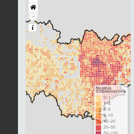
-
Nombre
d'observations
0–1
1–2
2–5
5–10
10–20
20–50
50–100