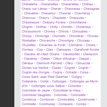
Chénelette
-
Chenereilles
-
Chenereilles
-
Chênex
-
Chens-sur-Léman
-
Cherier
-
Chessenaz
-
Chevagnes
-
Chevaline
-
Chevenoz
-
Chevrier
-
Chevrières
-
Chevroux
-
Chevry
-
Cheylade
-
Cheyssieu
-
Chèzeneuve
-
Chézery-Forens
-
Chichilianne
-
Chignin
-
Chilhac
-
Chilly
-
Chimilin
-
Chindrieux
-
Chirassimont
-
Chirens
-
Chirols
-
Chiroubles
-
Choisy
-
Cholonge
-
Chomelix
-
Chomérac
-
Chonas-
l'Amballan
-
Choranche
-
Chouvigny
-
Chozeau
-
Chuzelles
-
Cisternes-la-Forêt
-
Cistrières
-
Civens
-
Civrieux
-
Cize
-
Claix
-
Clansayes
-
Clarafond-Arcine
-
Clavans-en-Haut-Oisans
-
Claveisolles
-
Claveyson
-
Clavières
-
Clelles
-
Cléon-d'Andran
-
Cleppé
-
Clérieux
-
Clermont-Ferrand
-
Cléry
-
Cliousclat
-
Clonas-sur-Varèze
-
Cluses
-
Cognet
-
Cognin
-
Cognin-les-Gorges
-
Cogny
-
Cohade
-
Coise
-
Coise-Saint-Jean-Pied-Gauthier
-
Coligny
-
Collandres
-
Collat
-
Collonges
-
Collonges-au-Mont-
d'Or
-
Collonges-sous-Salève
-
Colombe
-
Colombier-le-Jeune
-
Colombier-le-Vieux
-
Colombier-Saugnieu
-
Colomieu
-
Colonzelle
-
Combloux
-
Combovin
-
Combrailles
-
Combronde
-
Commelle
-
Communay
-
Compains
-
Comps
-