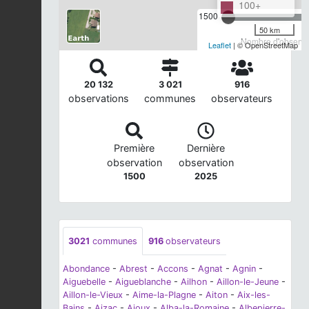
100+
1500
50 km
Nombre d'observat
Leaflet
| © OpenStreetMap
20 132
3 021
916
observations
communes
observateurs
Première
Dernière
observation
observation
1500
2025
3021
communes
916
observateurs
Abondance
-
Abrest
-
Accons
-
Agnat
-
Agnin
-
Aiguebelle
-
Aigueblanche
-
Ailhon
-
Aillon-le-Jeune
-
Aillon-le-Vieux
-
Aime-la-Plagne
-
Aiton
-
Aix-les-
Bains
-
Aizac
-
Ajoux
-
Alba-la-Romaine
-
Albepierre-