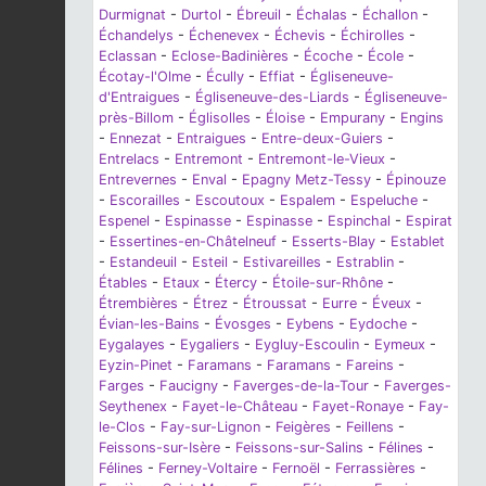
Durmignat
-
Durtol
-
Ébreuil
-
Échalas
-
Échallon
-
Échandelys
-
Échenevex
-
Échevis
-
Échirolles
-
Eclassan
-
Eclose-Badinières
-
Écoche
-
École
-
Écotay-l'Olme
-
Écully
-
Effiat
-
Égliseneuve-
d'Entraigues
-
Égliseneuve-des-Liards
-
Égliseneuve-
près-Billom
-
Églisolles
-
Éloise
-
Empurany
-
Engins
-
Ennezat
-
Entraigues
-
Entre-deux-Guiers
-
Entrelacs
-
Entremont
-
Entremont-le-Vieux
-
Entrevernes
-
Enval
-
Epagny Metz-Tessy
-
Épinouze
-
Escorailles
-
Escoutoux
-
Espalem
-
Espeluche
-
Espenel
-
Espinasse
-
Espinasse
-
Espinchal
-
Espirat
-
Essertines-en-Châtelneuf
-
Esserts-Blay
-
Establet
-
Estandeuil
-
Esteil
-
Estivareilles
-
Estrablin
-
Étables
-
Etaux
-
Étercy
-
Étoile-sur-Rhône
-
Étrembières
-
Étrez
-
Étroussat
-
Eurre
-
Éveux
-
Évian-les-Bains
-
Évosges
-
Eybens
-
Eydoche
-
Eygalayes
-
Eygaliers
-
Eygluy-Escoulin
-
Eymeux
-
Eyzin-Pinet
-
Faramans
-
Faramans
-
Fareins
-
Farges
-
Faucigny
-
Faverges-de-la-Tour
-
Faverges-
Seythenex
-
Fayet-le-Château
-
Fayet-Ronaye
-
Fay-
le-Clos
-
Fay-sur-Lignon
-
Feigères
-
Feillens
-
Feissons-sur-Isère
-
Feissons-sur-Salins
-
Félines
-
Félines
-
Ferney-Voltaire
-
Fernoël
-
Ferrassières
-