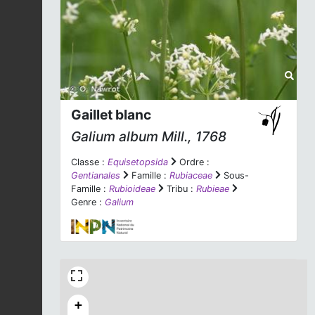
Gaillet blanc
Galium album
Mill., 1768
Classe :
Equisetopsida
Ordre :
Gentianales
Famille :
Rubiaceae
Sous-
Famille :
Rubioideae
Tribu :
Rubieae
Genre :
Galium
+