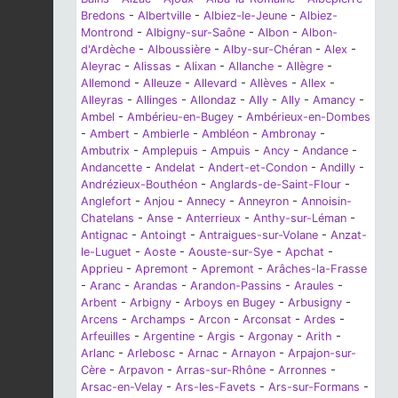
Bredons
-
Albertville
-
Albiez-le-Jeune
-
Albiez-
Montrond
-
Albigny-sur-Saône
-
Albon
-
Albon-
d'Ardèche
-
Alboussière
-
Alby-sur-Chéran
-
Alex
-
Aleyrac
-
Alissas
-
Alixan
-
Allanche
-
Allègre
-
Allemond
-
Alleuze
-
Allevard
-
Allèves
-
Allex
-
Alleyras
-
Allinges
-
Allondaz
-
Ally
-
Ally
-
Amancy
-
Ambel
-
Ambérieu-en-Bugey
-
Ambérieux-en-Dombes
-
Ambert
-
Ambierle
-
Ambléon
-
Ambronay
-
Ambutrix
-
Amplepuis
-
Ampuis
-
Ancy
-
Andance
-
Andancette
-
Andelat
-
Andert-et-Condon
-
Andilly
-
Andrézieux-Bouthéon
-
Anglards-de-Saint-Flour
-
Anglefort
-
Anjou
-
Annecy
-
Anneyron
-
Annoisin-
Chatelans
-
Anse
-
Anterrieux
-
Anthy-sur-Léman
-
Antignac
-
Antoingt
-
Antraigues-sur-Volane
-
Anzat-
le-Luguet
-
Aoste
-
Aouste-sur-Sye
-
Apchat
-
Apprieu
-
Apremont
-
Apremont
-
Arâches-la-Frasse
-
Aranc
-
Arandas
-
Arandon-Passins
-
Araules
-
Arbent
-
Arbigny
-
Arboys en Bugey
-
Arbusigny
-
Arcens
-
Archamps
-
Arcon
-
Arconsat
-
Ardes
-
Arfeuilles
-
Argentine
-
Argis
-
Argonay
-
Arith
-
Arlanc
-
Arlebosc
-
Arnac
-
Arnayon
-
Arpajon-sur-
Cère
-
Arpavon
-
Arras-sur-Rhône
-
Arronnes
-
Arsac-en-Velay
-
Ars-les-Favets
-
Ars-sur-Formans
-