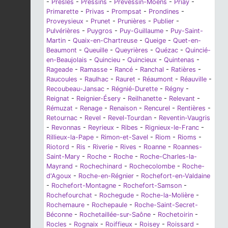
-
Presles
-
Pressins
-
Prévessin-Moëns
-
Priay
-
Primarette
-
Privas
-
Prompsat
-
Prondines
-
Proveysieux
-
Prunet
-
Prunières
-
Publier
-
Pulvérières
-
Puygros
-
Puy-Guillaume
-
Puy-Saint-
Martin
-
Quaix-en-Chartreuse
-
Queige
-
Quet-en-
Beaumont
-
Queuille
-
Queyrières
-
Quézac
-
Quincié-
en-Beaujolais
-
Quincieu
-
Quincieux
-
Quintenas
-
Rageade
-
Ramasse
-
Rancé
-
Ranchal
-
Ratières
-
Raucoules
-
Raulhac
-
Rauret
-
Réaumont
-
Réauville
-
Recoubeau-Jansac
-
Régnié-Durette
-
Régny
-
Reignat
-
Reignier-Ésery
-
Reilhanette
-
Relevant
-
Rémuzat
-
Renage
-
Renaison
-
Rencurel
-
Rentières
-
Retournac
-
Revel
-
Revel-Tourdan
-
Reventin-Vaugris
-
Revonnas
-
Reyrieux
-
Ribes
-
Rignieux-le-Franc
-
Rillieux-la-Pape
-
Rimon-et-Savel
-
Riom
-
Rioms
-
Riotord
-
Ris
-
Riverie
-
Rives
-
Roanne
-
Roannes-
Saint-Mary
-
Roche
-
Roche
-
Roche-Charles-la-
Mayrand
-
Rochechinard
-
Rochecolombe
-
Roche-
d'Agoux
-
Roche-en-Régnier
-
Rochefort-en-Valdaine
-
Rochefort-Montagne
-
Rochefort-Samson
-
Rochefourchat
-
Rochegude
-
Roche-la-Molière
-
Rochemaure
-
Rochepaule
-
Roche-Saint-Secret-
Béconne
-
Rochetaillée-sur-Saône
-
Rochetoirin
-
Rocles
-
Rognaix
-
Roiffieux
-
Roisey
-
Roissard
-