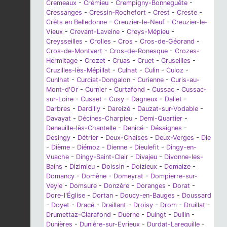
Cremeaux
-
Crémieu
-
Crempigny-Bonneguête
-
Cressanges
-
Cressin-Rochefort
-
Crest
-
Creste
-
Crêts en Belledonne
-
Creuzier-le-Neuf
-
Creuzier-le-
Vieux
-
Crevant-Laveine
-
Creys-Mépieu
-
Creysseilles
-
Crolles
-
Cros
-
Cros-de-Géorand
-
Cros-de-Montvert
-
Cros-de-Ronesque
-
Crozes-
Hermitage
-
Crozet
-
Cruas
-
Cruet
-
Cruseilles
-
Cruzilles-lès-Mépillat
-
Culhat
-
Culin
-
Culoz
-
Cunlhat
-
Curciat-Dongalon
-
Curienne
-
Curis-au-
Mont-d'Or
-
Curnier
-
Curtafond
-
Cussac
-
Cussac-
sur-Loire
-
Cusset
-
Cusy
-
Dagneux
-
Dallet
-
Darbres
-
Dardilly
-
Dareizé
-
Dauzat-sur-Vodable
-
Davayat
-
Décines-Charpieu
-
Demi-Quartier
-
Deneuille-lès-Chantelle
-
Denicé
-
Désaignes
-
Desingy
-
Détrier
-
Deux-Chaises
-
Deux-Verges
-
Die
-
Dième
-
Diémoz
-
Dienne
-
Dieulefit
-
Dingy-en-
Vuache
-
Dingy-Saint-Clair
-
Divajeu
-
Divonne-les-
Bains
-
Dizimieu
-
Doissin
-
Doizieux
-
Domaize
-
Domancy
-
Domène
-
Domeyrat
-
Dompierre-sur-
Veyle
-
Domsure
-
Donzère
-
Doranges
-
Dorat
-
Dore-l'Église
-
Dortan
-
Doucy-en-Bauges
-
Doussard
-
Doyet
-
Dracé
-
Draillant
-
Droisy
-
Drom
-
Druillat
-
Drumettaz-Clarafond
-
Duerne
-
Duingt
-
Dullin
-
Dunières
-
Dunière-sur-Eyrieux
-
Durdat-Larequille
-