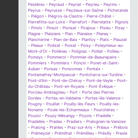
Peslières
-
Peyraud
-
Peyriat
-
Peyrieu
-
Peyrins
-
Peyrus
-
Peyrusse
-
Peyzieux-sur-Saône
-
Picherande
-
Piégon
-
Piégros-la-Clastre
-
Pierre-Châtel
-
Pierrefitte-sur-Loire
-
Pierrefort
-
Pierrelatte
-
Pignols
-
Pinols
-
Pinsot
-
Pionsat
-
Pirajoux
-
Pisieu
-
Pizay
-
Plagne
-
Plaisians
-
Plan
-
Planaise
-
Planay
-
Plancherine
-
Plan-de-Baix
-
Planfoy
-
Plats
-
Plauzat
-
Pleaux
-
Poëzat
-
Poisat
-
Poisy
-
Poleymieux-au-
Mont-d'Or
-
Poliénas
-
Polignac
-
Polliat
-
Pollieu
-
Pomeys
-
Pommerol
-
Pommier-de-Beaurepaire
-
Pommiers
-
Pommiers
-
Poncin
-
Ponet-et-Saint-
Auban
-
Ponsas
-
Ponsonnas
-
Pontaix
-
Pontamafrey-Montpascal
-
Pontcharra-sur-Turdine
-
Pont-d'Ain
-
Pont-de-Chéruy
-
Pont-de-Veyle
-
Pont-
du-Château
-
Pont-en-Royans
-
Pont-Évêque
-
Porcieu-Amblagnieu
-
Port
-
Porte des Pierres
Dorées
-
Portes-en-Valdaine
-
Portes-lès-Valence
-
Pougny
-
Pouillat
-
Pouilly-lès-Feurs
-
Pouilly-les-
Nonains
-
Poule-les-Écharmeaux
-
Pourchères
-
Pouzol
-
Pouzy-Mésangy
-
Poyols
-
Pradelle
-
Pradelles
-
Prades
-
Pradiers
-
Pralognan-la-Vanoise
-
Pralong
-
Pranles
-
Praz-sur-Arly
-
Préaux
-
Prébois
-
Prémeyzel
-
Prémilhat
-
Prémillieu
-
Présilly
-
Presle