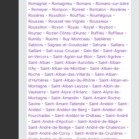
Romagnat
-
Romagnieu
-
Romans
-
Romans-sur-Isère
-
Romeyer
-
Rompon
-
Ronnet
-
Rontalon
-
Rosières
-
Rosières
-
Rossillon
-
Rouffiac
-
Roumégoux
-
Roussas
-
Rousset-les-Vignes
-
Roussieux
-
Roussillon
-
Rovon
-
Royas
-
Royat
-
Roybon
-
Roynac
-
Rozier-Côtes-d'Aurec
-
Ruffieu
-
Ruffieux
-
Rumilly
-
Ruoms
-
Ruy-Montceau
-
Sablières
-
Sablons
-
Sagnes-et-Goudoulet
-
Sahune
-
Saillans
-
Saillant
-
Sail-sous-Couzan
-
Sain-Bel
-
Saint-Agnan-
en-Vercors
-
Saint-Agnin-sur-Bion
-
Saint-Agrève
-
Saint-Alban
-
Saint-Alban-Auriolles
-
Saint-Alban-
d'Ay
-
Saint-Alban-de-Montbel
-
Saint-Alban-de-
Roche
-
Saint-Alban-des-Villards
-
Saint-Alban-
d'Hurtières
-
Saint-Alban-du-Rhône
-
Saint-Alban-en-
Montagne
-
Saint-Alban-Leysse
-
Saint-Albin-de-
Vaulserre
-
Saint-Alyre-d'Arlanc
-
Saint-Alyre-ès-
Montagne
-
Saint-Amandin
-
Saint-Amant-Roche-
Savine
-
Saint-Amant-Tallende
-
Saint-Andéol
-
Saint-
Andéol
-
Saint-Andéol-de-Berg
-
Saint-Andéol-de-
Fourchades
-
Saint-Andéol-le-Château
-
Saint-André
-
Saint-André-d'Apchon
-
Saint-André-de-Bâgé
-
Saint-André-de-Boëge
-
Saint-André-de-Chalencon
-
Saint-André-de-Corcy
-
Saint-André-de-Cruzières
-