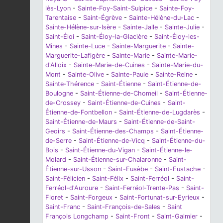
lès-Lyon
-
Sainte-Foy-Saint-Sulpice
-
Sainte-Foy-
Tarentaise
-
Saint-Égrève
-
Sainte-Hélène-du-Lac
-
Sainte-Hélène-sur-Isère
-
Sainte-Jalle
-
Sainte-Julie
-
Saint-Éloi
-
Saint-Éloy-la-Glacière
-
Saint-Éloy-les-
Mines
-
Sainte-Luce
-
Sainte-Marguerite
-
Sainte-
Marguerite-Lafigère
-
Sainte-Marie
-
Sainte-Marie-
d'Alloix
-
Sainte-Marie-de-Cuines
-
Sainte-Marie-du-
Mont
-
Sainte-Olive
-
Sainte-Paule
-
Sainte-Reine
-
Sainte-Thérence
-
Saint-Étienne
-
Saint-Étienne-de-
Boulogne
-
Saint-Étienne-de-Chomeil
-
Saint-Étienne-
de-Crossey
-
Saint-Étienne-de-Cuines
-
Saint-
Étienne-de-Fontbellon
-
Saint-Étienne-de-Lugdarès
-
Saint-Étienne-de-Maurs
-
Saint-Étienne-de-Saint-
Geoirs
-
Saint-Étienne-des-Champs
-
Saint-Étienne-
de-Serre
-
Saint-Étienne-de-Vicq
-
Saint-Étienne-du-
Bois
-
Saint-Étienne-du-Vigan
-
Saint-Étienne-le-
Molard
-
Saint-Étienne-sur-Chalaronne
-
Saint-
Étienne-sur-Usson
-
Saint-Eusèbe
-
Saint-Eustache
-
Saint-Félicien
-
Saint-Félix
-
Saint-Ferréol
-
Saint-
Ferréol-d'Auroure
-
Saint-Ferréol-Trente-Pas
-
Saint-
Floret
-
Saint-Forgeux
-
Saint-Fortunat-sur-Eyrieux
-
Saint-Franc
-
Saint-François-de-Sales
-
Saint
François Longchamp
-
Saint-Front
-
Saint-Galmier
-