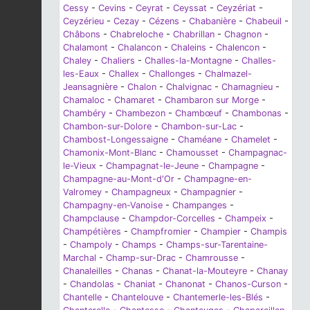
Cessy
-
Cevins
-
Ceyrat
-
Ceyssat
-
Ceyzériat
-
Ceyzérieu
-
Cezay
-
Cézens
-
Chabanière
-
Chabeuil
-
Châbons
-
Chabreloche
-
Chabrillan
-
Chagnon
-
Chalamont
-
Chalancon
-
Chaleins
-
Chalencon
-
Chaley
-
Chaliers
-
Challes-la-Montagne
-
Challes-
les-Eaux
-
Challex
-
Challonges
-
Chalmazel-
Jeansagnière
-
Chalon
-
Chalvignac
-
Chamagnieu
-
Chamaloc
-
Chamaret
-
Chambaron sur Morge
-
Chambéry
-
Chambezon
-
Chambœuf
-
Chambonas
-
Chambon-sur-Dolore
-
Chambon-sur-Lac
-
Chambost-Longessaigne
-
Chaméane
-
Chamelet
-
Chamonix-Mont-Blanc
-
Chamousset
-
Champagnac-
le-Vieux
-
Champagnat-le-Jeune
-
Champagne
-
Champagne-au-Mont-d'Or
-
Champagne-en-
Valromey
-
Champagneux
-
Champagnier
-
Champagny-en-Vanoise
-
Champanges
-
Champclause
-
Champdor-Corcelles
-
Champeix
-
Champétières
-
Champfromier
-
Champier
-
Champis
-
Champoly
-
Champs
-
Champs-sur-Tarentaine-
Marchal
-
Champ-sur-Drac
-
Chamrousse
-
Chanaleilles
-
Chanas
-
Chanat-la-Mouteyre
-
Chanay
-
Chandolas
-
Chaniat
-
Chanonat
-
Chanos-Curson
-
Chantelle
-
Chantelouve
-
Chantemerle-les-Blés
-