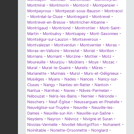
Montmiral
-
Montmorin
-
Montord
-
Montpensier
-
Montpeyroux
-
Montpezat-sous-Bauzon
-
Montracol
-
Montréal-la-Cluse
-
Montregard
-
Montrevel
-
Montrevel-en-Bresse
-
Montricher-Albanne
-
Montrigaud
-
Montriond
-
Montrottier
-
Mont-Saint-
Martin
-
Montsalvy
-
Montsapey
-
Mont-Saxonnex
-
Montségur-sur-Lauzon
-
Montseveroux
-
Montvalezan
-
Montverdun
-
Montvernier
-
Moras
-
Moras-en-Valloire
-
Morestel
-
Moriat
-
Morillon
-
Mornans
-
Mornant
-
Morzine
-
Mottier
-
Motz
-
Moureuille
-
Mourjou
-
Moûtiers
-
Moye
-
Mozac
-
Murat
-
Murat-le-Quaire
-
Mureils
-
Mûres
-
Murianette
-
Murinais
-
Murol
-
Murs-et-Gélignieux
-
Musièges
-
Myans
-
Nades
-
Nances
-
Nancy-sur-
Cluses
-
Nangy
-
Nantes-en-Ratier
-
Nantoin
-
Nantua
-
Narnhac
-
Naves
-
Nâves-Parmelan
-
Nébouzat
-
Néris-les-Bains
-
Nernier
-
Néronde
-
Neschers
-
Neuf-Église
-
Neussargues en Pinatelle
-
Neuvéglise-sur-Truyère
-
Neuville
-
Neuville-les-
Dames
-
Neuville-sur-Ain
-
Neuville-sur-Saône
-
Neydens
-
Neyron
-
Niévroz
-
Nivigne et Suran
-
Nivolas-Vermelle
-
Nivollet-Montgriffon
-
Nohanent
-
Noirétable
-
Nonette-Orsonnette
-
Nonglard
-