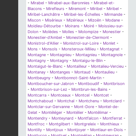
-
Mirabel
-
Mirabel-aux-Baronnies
-
Mirabel-et-
Blacons
-
Mirefleurs
-
Miremont
-
Miribel
-
Miribel
-
Miribel-Lanchâtre
-
Miribel-les-Échelles
-
Mirmande
-
Miscon
-
Misérieux
-
Mizérieux
-
Mizoën
-
Modane
-
Moidieu-Détourbe
-
Moirans
-
Moiré
-
Moissieu-sur-
Dolon
-
Molèdes
-
Molles
-
Molompize
-
Monestier
-
Monestier-d'Ambel
-
Monestier-de-Clermont
-
Monistrol-d'Allier
-
Monistrol-sur-Loire
-
Monlet
-
Mons
-
Monsols
-
Monsteroux-Milieu
-
Montagnat
-
Montagne
-
Montagnieu
-
Montagnieu
-
Montagnole
-
Montagny
-
Montagny
-
Montaigu-le-Blin
-
Montaigut-le-Blanc
-
Montailleur
-
Montalieu-Vercieu
-
Montanay
-
Montanges
-
Montaud
-
Montaulieu
-
Montbeugny
-
Montbonnot-Saint-Martin
-
Montboucher-sur-Jabron
-
Montboudif
-
Montbrison
-
Montbrison-sur-Lez
-
Montbrun-les-Bains
-
Montcarra
-
Montceaux
-
Montcel
-
Montcet
-
Montchaboud
-
Montchal
-
Montchenu
-
Montclard
-
Montclar-sur-Gervanne
-
Mont-Dore
-
Montel-de-
Gelat
-
Montéléger
-
Montélier
-
Montélimar
-
Montendry
-
Monteynard
-
Montfalcon
-
Montferrat
-
Montfroc
-
Montgilbert
-
Montgreleix
-
Monthieux
-
Montilly
-
Montjoux
-
Montjoyer
-
Montlaur-en-Diois
-
Montluçon
-
Montluel
-
Montmélian
-
Montmeyran
-