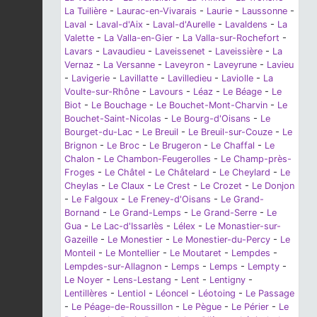
La Tuilière
-
Laurac-en-Vivarais
-
Laurie
-
Laussonne
-
Laval
-
Laval-d'Aix
-
Laval-d'Aurelle
-
Lavaldens
-
La
Valette
-
La Valla-en-Gier
-
La Valla-sur-Rochefort
-
Lavars
-
Lavaudieu
-
Laveissenet
-
Laveissière
-
La
Vernaz
-
La Versanne
-
Laveyron
-
Laveyrune
-
Lavieu
-
Lavigerie
-
Lavillatte
-
Lavilledieu
-
Laviolle
-
La
Voulte-sur-Rhône
-
Lavours
-
Léaz
-
Le Béage
-
Le
Biot
-
Le Bouchage
-
Le Bouchet-Mont-Charvin
-
Le
Bouchet-Saint-Nicolas
-
Le Bourg-d'Oisans
-
Le
Bourget-du-Lac
-
Le Breuil
-
Le Breuil-sur-Couze
-
Le
Brignon
-
Le Broc
-
Le Brugeron
-
Le Chaffal
-
Le
Chalon
-
Le Chambon-Feugerolles
-
Le Champ-près-
Froges
-
Le Châtel
-
Le Châtelard
-
Le Cheylard
-
Le
Cheylas
-
Le Claux
-
Le Crest
-
Le Crozet
-
Le Donjon
-
Le Falgoux
-
Le Freney-d'Oisans
-
Le Grand-
Bornand
-
Le Grand-Lemps
-
Le Grand-Serre
-
Le
Gua
-
Le Lac-d'Issarlès
-
Lélex
-
Le Monastier-sur-
Gazeille
-
Le Monestier
-
Le Monestier-du-Percy
-
Le
Monteil
-
Le Montellier
-
Le Moutaret
-
Lempdes
-
Lempdes-sur-Allagnon
-
Lemps
-
Lemps
-
Lempty
-
Le Noyer
-
Lens-Lestang
-
Lent
-
Lentigny
-
Lentillères
-
Lentiol
-
Léoncel
-
Léotoing
-
Le Passage
-
Le Péage-de-Roussillon
-
Le Pègue
-
Le Périer
-
Le