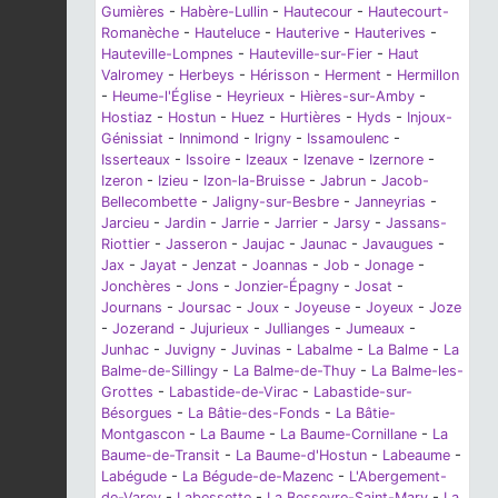
Gumières
-
Habère-Lullin
-
Hautecour
-
Hautecourt-
Romanèche
-
Hauteluce
-
Hauterive
-
Hauterives
-
Hauteville-Lompnes
-
Hauteville-sur-Fier
-
Haut
Valromey
-
Herbeys
-
Hérisson
-
Herment
-
Hermillon
-
Heume-l'Église
-
Heyrieux
-
Hières-sur-Amby
-
Hostiaz
-
Hostun
-
Huez
-
Hurtières
-
Hyds
-
Injoux-
Génissiat
-
Innimond
-
Irigny
-
Issamoulenc
-
Isserteaux
-
Issoire
-
Izeaux
-
Izenave
-
Izernore
-
Izeron
-
Izieu
-
Izon-la-Bruisse
-
Jabrun
-
Jacob-
Bellecombette
-
Jaligny-sur-Besbre
-
Janneyrias
-
Jarcieu
-
Jardin
-
Jarrie
-
Jarrier
-
Jarsy
-
Jassans-
Riottier
-
Jasseron
-
Jaujac
-
Jaunac
-
Javaugues
-
Jax
-
Jayat
-
Jenzat
-
Joannas
-
Job
-
Jonage
-
Jonchères
-
Jons
-
Jonzier-Épagny
-
Josat
-
Journans
-
Joursac
-
Joux
-
Joyeuse
-
Joyeux
-
Joze
-
Jozerand
-
Jujurieux
-
Jullianges
-
Jumeaux
-
Junhac
-
Juvigny
-
Juvinas
-
Labalme
-
La Balme
-
La
Balme-de-Sillingy
-
La Balme-de-Thuy
-
La Balme-les-
Grottes
-
Labastide-de-Virac
-
Labastide-sur-
Bésorgues
-
La Bâtie-des-Fonds
-
La Bâtie-
Montgascon
-
La Baume
-
La Baume-Cornillane
-
La
Baume-de-Transit
-
La Baume-d'Hostun
-
Labeaume
-
Labégude
-
La Bégude-de-Mazenc
-
L'Abergement-
de-Varey
-
Labessette
-
La Besseyre-Saint-Mary
-
La