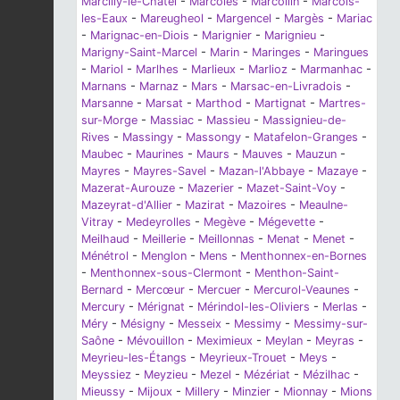
Marcilly-le-Châtel
-
Marcolès
-
Marcollin
-
Marcols-
les-Eaux
-
Mareugheol
-
Margencel
-
Margès
-
Mariac
-
Marignac-en-Diois
-
Marignier
-
Marignieu
-
Marigny-Saint-Marcel
-
Marin
-
Maringes
-
Maringues
-
Mariol
-
Marlhes
-
Marlieux
-
Marlioz
-
Marmanhac
-
Marnans
-
Marnaz
-
Mars
-
Marsac-en-Livradois
-
Marsanne
-
Marsat
-
Marthod
-
Martignat
-
Martres-
sur-Morge
-
Massiac
-
Massieu
-
Massignieu-de-
Rives
-
Massingy
-
Massongy
-
Matafelon-Granges
-
Maubec
-
Maurines
-
Maurs
-
Mauves
-
Mauzun
-
Mayres
-
Mayres-Savel
-
Mazan-l'Abbaye
-
Mazaye
-
Mazerat-Aurouze
-
Mazerier
-
Mazet-Saint-Voy
-
Mazeyrat-d'Allier
-
Mazirat
-
Mazoires
-
Meaulne-
Vitray
-
Medeyrolles
-
Megève
-
Mégevette
-
Meilhaud
-
Meillerie
-
Meillonnas
-
Menat
-
Menet
-
Ménétrol
-
Menglon
-
Mens
-
Menthonnex-en-Bornes
-
Menthonnex-sous-Clermont
-
Menthon-Saint-
Bernard
-
Mercœur
-
Mercuer
-
Mercurol-Veaunes
-
Mercury
-
Mérignat
-
Mérindol-les-Oliviers
-
Merlas
-
Méry
-
Mésigny
-
Messeix
-
Messimy
-
Messimy-sur-
Saône
-
Mévouillon
-
Meximieux
-
Meylan
-
Meyras
-
Meyrieu-les-Étangs
-
Meyrieux-Trouet
-
Meys
-
Meyssiez
-
Meyzieu
-
Mezel
-
Mézériat
-
Mézilhac
-
Mieussy
-
Mijoux
-
Millery
-
Minzier
-
Mionnay
-
Mions