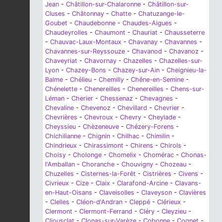
Jean
-
Châtillon-sur-Chalaronne
-
Châtillon-sur-
Cluses
-
Châtonnay
-
Chatte
-
Chatuzange-le-
Goubet
-
Chaudebonne
-
Chaudes-Aigues
-
Chaudeyrolles
-
Chaumont
-
Chauriat
-
Chausseterre
-
Chauvac-Laux-Montaux
-
Chavanay
-
Chavannes
-
Chavannes-sur-Reyssouze
-
Chavanod
-
Chavanoz
-
Chaveyriat
-
Chavornay
-
Chazelles
-
Chazelles-sur-
Lyon
-
Chazey-Bons
-
Chazey-sur-Ain
-
Cheignieu-la-
Balme
-
Chélieu
-
Chemilly
-
Chêne-en-Semine
-
Chénelette
-
Chenereilles
-
Chenereilles
-
Chens-sur-
Léman
-
Cherier
-
Chessenaz
-
Chevagnes
-
Chevaline
-
Chevenoz
-
Chevillard
-
Chevrier
-
Chevrières
-
Chevroux
-
Chevry
-
Cheylade
-
Cheyssieu
-
Chèzeneuve
-
Chézery-Forens
-
Chichilianne
-
Chignin
-
Chilhac
-
Chimilin
-
Chindrieux
-
Chirassimont
-
Chirens
-
Chirols
-
Choisy
-
Cholonge
-
Chomelix
-
Chomérac
-
Chonas-
l'Amballan
-
Choranche
-
Chouvigny
-
Chozeau
-
Chuzelles
-
Cisternes-la-Forêt
-
Cistrières
-
Civens
-
Civrieux
-
Cize
-
Claix
-
Clarafond-Arcine
-
Clavans-
en-Haut-Oisans
-
Claveisolles
-
Claveyson
-
Clavières
-
Clelles
-
Cléon-d'Andran
-
Cleppé
-
Clérieux
-
Clermont
-
Clermont-Ferrand
-
Cléry
-
Cleyzieu
-
Cliousclat
-
Clonas-sur-Varèze
-
Cobonne
-
Cognet
-