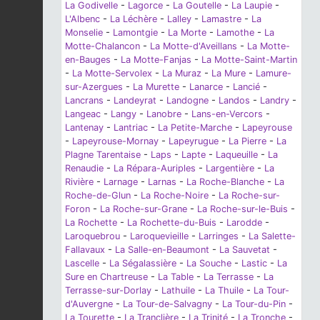
La Godivelle
-
Lagorce
-
La Goutelle
-
La Laupie
-
L'Albenc
-
La Léchère
-
Lalley
-
Lamastre
-
La
Monselie
-
Lamontgie
-
La Morte
-
Lamothe
-
La
Motte-Chalancon
-
La Motte-d'Aveillans
-
La Motte-
en-Bauges
-
La Motte-Fanjas
-
La Motte-Saint-Martin
-
La Motte-Servolex
-
La Muraz
-
La Mure
-
Lamure-
sur-Azergues
-
La Murette
-
Lanarce
-
Lancié
-
Lancrans
-
Landeyrat
-
Landogne
-
Landos
-
Landry
-
Langeac
-
Langy
-
Lanobre
-
Lans-en-Vercors
-
Lantenay
-
Lantriac
-
La Petite-Marche
-
Lapeyrouse
-
Lapeyrouse-Mornay
-
Lapeyrugue
-
La Pierre
-
La
Plagne Tarentaise
-
Laps
-
Lapte
-
Laqueuille
-
La
Renaudie
-
La Répara-Auriples
-
Largentière
-
La
Rivière
-
Larnage
-
Larnas
-
La Roche-Blanche
-
La
Roche-de-Glun
-
La Roche-Noire
-
La Roche-sur-
Foron
-
La Roche-sur-Grane
-
La Roche-sur-le-Buis
-
La Rochette
-
La Rochette-du-Buis
-
Larodde
-
Laroquebrou
-
Laroquevieille
-
Larringes
-
La Salette-
Fallavaux
-
La Salle-en-Beaumont
-
La Sauvetat
-
Lascelle
-
La Ségalassière
-
La Souche
-
Lastic
-
La
Sure en Chartreuse
-
La Table
-
La Terrasse
-
La
Terrasse-sur-Dorlay
-
Lathuile
-
La Thuile
-
La Tour-
d'Auvergne
-
La Tour-de-Salvagny
-
La Tour-du-Pin
-
La Tourette
-
La Tranclière
-
La Trinité
-
La Tronche
-