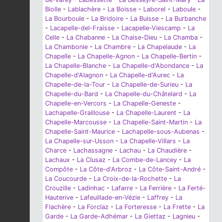
Biolle
-
Lablachère
-
La Boisse
-
Laborel
-
Laboule
-
La Bourboule
-
La Bridoire
-
La Buisse
-
La Burbanche
-
Lacapelle-del-Fraisse
-
Lacapelle-Viescamp
-
La
Celle
-
La Chabanne
-
La Chaise-Dieu
-
La Chamba
-
La Chambonie
-
La Chambre
-
La Chapelaude
-
La
Chapelle
-
La Chapelle-Agnon
-
La Chapelle-Bertin
-
La Chapelle-Blanche
-
La Chapelle-d'Abondance
-
La
Chapelle-d'Alagnon
-
La Chapelle-d'Aurec
-
La
Chapelle-de-la-Tour
-
La Chapelle-de-Surieu
-
La
Chapelle-du-Bard
-
La Chapelle-du-Châtelard
-
La
Chapelle-en-Vercors
-
La Chapelle-Geneste
-
Lachapelle-Graillouse
-
La Chapelle-Laurent
-
La
Chapelle-Marcousse
-
La Chapelle-Saint-Martin
-
La
Chapelle-Saint-Maurice
-
Lachapelle-sous-Aubenas
-
La Chapelle-sur-Usson
-
La Chapelle-Villars
-
La
Charce
-
Lachassagne
-
Lachau
-
La Chaudière
-
Lachaux
-
La Clusaz
-
La Combe-de-Lancey
-
La
Compôte
-
La Côte-d'Arbroz
-
La Côte-Saint-André
-
La Coucourde
-
La Croix-de-la-Rochette
-
La
Crouzille
-
Ladinhac
-
Lafarre
-
La Ferrière
-
La Ferté-
Hauterive
-
Lafeuillade-en-Vézie
-
Laffrey
-
La
Flachère
-
La Forclaz
-
La Forteresse
-
La Frette
-
La
Garde
-
La Garde-Adhémar
-
La Giettaz
-
Lagnieu
-