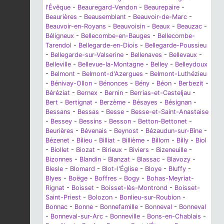
l'Évêque
-
Beauregard-Vendon
-
Beaurepaire
-
Beaurières
-
Beausemblant
-
Beauvoir-de-Marc
-
Beauvoir-en-Royans
-
Beauvoisin
-
Beaux
-
Beauzac
-
Béligneux
-
Bellecombe-en-Bauges
-
Bellecombe-
Tarendol
-
Bellegarde-en-Diois
-
Bellegarde-Poussieu
-
Bellegarde-sur-Valserine
-
Bellenaves
-
Bellevaux
-
Belleville
-
Bellevue-la-Montagne
-
Belley
-
Belleydoux
-
Belmont
-
Belmont-d'Azergues
-
Belmont-Luthézieu
-
Bénivay-Ollon
-
Bénonces
-
Bény
-
Béon
-
Berbezit
-
Béréziat
-
Bernex
-
Bernin
-
Berrias-et-Casteljau
-
Bert
-
Bertignat
-
Berzème
-
Bésayes
-
Bésignan
-
Bessans
-
Bessas
-
Besse
-
Besse-et-Saint-Anastaise
-
Bessey
-
Bessins
-
Besson
-
Betton-Bettonet
-
Beurières
-
Bévenais
-
Beynost
-
Bézaudun-sur-Bîne
-
Bézenet
-
Bilieu
-
Billiat
-
Billième
-
Billom
-
Billy
-
Biol
-
Biollet
-
Biozat
-
Birieux
-
Biviers
-
Bizeneuille
-
Bizonnes
-
Blandin
-
Blanzat
-
Blassac
-
Blavozy
-
Blesle
-
Blomard
-
Blot-l'Église
-
Bloye
-
Bluffy
-
Blyes
-
Boëge
-
Boffres
-
Bogy
-
Bohas-Meyriat-
Rignat
-
Boisset
-
Boisset-lès-Montrond
-
Boisset-
Saint-Priest
-
Bolozon
-
Bonlieu-sur-Roubion
-
Bonnac
-
Bonne
-
Bonnefamille
-
Bonneval
-
Bonneval
-
Bonneval-sur-Arc
-
Bonneville
-
Bons-en-Chablais
-