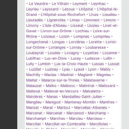
-
Le Veurdre
-
Le Vilhain
-
Leyment
-
Leynhac
-
Leyrieu
-
Leyssard
-
Lezoux
-
Lhôpital
-
L'Hôpital-le-
Grand
-
L'Hôpital-sous-Rochefort
-
Lhuis
-
Lieudieu
-
Lieutadès
-
Lignerolles
-
Limas
-
Limonest
-
Limons
-
Limony
-
L'Isle-d'Abeau
-
Lisseuil
-
Lissieu
-
Livet-et-
Gavet
-
Livron-sur-Drôme
-
Lochieu
-
Loire-sur-
Rhône
-
Loisieux
-
Loisin
-
Lompnas
-
Lompnieu
-
Longechenal
-
Longes
-
Lorcières
-
Lorette
-
Loriol-
sur-Drôme
-
Lorlanges
-
Lornay
-
Loubaresse
-
Loubeyrat
-
Loudes
-
Lovagny
-
Loyettes
-
Lozanne
-
Lubilhac
-
Luc-en-Diois
-
Lucey
-
Ludesse
-
Lullin
-
Lully
-
Lumbin
-
Lus-la-Croix-Haute
-
Lussas
-
Lussat
-
Luzillat
-
Luzinay
-
Lyas
-
Lyaud
-
Lyon
-
Mably
-
Machilly
-
Maclas
-
Madriat
-
Magland
-
Magnieu
-
Maillat
-
Malarce-sur-la-Thines
-
Malataverne
-
Malauzat
-
Malbo
-
Malbosc
-
Malintrat
-
Malissard
-
Malleval
-
Malleval-en-Vercors
-
Malvalette
-
Malvières
-
Manas
-
Mandailles-Saint-Julien
-
Manglieu
-
Manigod
-
Mantenay-Montlin
-
Manthes
-
Manzat
-
Marat
-
Marboz
-
Marcellaz-Albanais
-
Marcenat
-
Marcenat
-
Marcenod
-
Marchamp
-
Marchampt
-
Marches
-
Marcieu
-
Marcieux
-
Marcillat
-
Marcillat-en-Combraille
-
Marcilloles
-