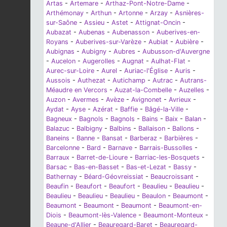
Artas
-
Artemare
-
Arthaz-Pont-Notre-Dame
-
Arthémonay
-
Arthun
-
Artonne
-
Arzay
-
Asnières-
sur-Saône
-
Assieu
-
Astet
-
Attignat-Oncin
-
Aubazat
-
Aubenas
-
Aubenasson
-
Auberives-en-
Royans
-
Auberives-sur-Varèze
-
Aubiat
-
Aubière
-
Aubignas
-
Aubigny
-
Aubres
-
Aubusson-d'Auvergne
-
Aucelon
-
Augerolles
-
Augnat
-
Aulhat-Flat
-
Aurec-sur-Loire
-
Aurel
-
Auriac-l'Église
-
Auris
-
Aussois
-
Authezat
-
Autichamp
-
Autrac
-
Autrans-
Méaudre en Vercors
-
Auzat-la-Combelle
-
Auzelles
-
Auzon
-
Avermes
-
Avèze
-
Avignonet
-
Avrieux
-
Aydat
-
Ayse
-
Azérat
-
Baffie
-
Bâgé-la-Ville
-
Bagneux
-
Bagnols
-
Bagnols
-
Bains
-
Baix
-
Balan
-
Balazuc
-
Balbigny
-
Balbins
-
Ballaison
-
Ballons
-
Baneins
-
Banne
-
Bansat
-
Barberaz
-
Barbières
-
Barcelonne
-
Bard
-
Barnave
-
Barrais-Bussolles
-
Barraux
-
Barret-de-Lioure
-
Barriac-les-Bosquets
-
Barsac
-
Bas-en-Basset
-
Bas-et-Lezat
-
Bassy
-
Bathernay
-
Béard-Géovreissiat
-
Beaucroissant
-
Beaufin
-
Beaufort
-
Beaufort
-
Beaulieu
-
Beaulieu
-
Beaulieu
-
Beaulieu
-
Beaulieu
-
Beaulon
-
Beaumont
-
Beaumont
-
Beaumont
-
Beaumont
-
Beaumont-en-
Diois
-
Beaumont-lès-Valence
-
Beaumont-Monteux
-
Beaune-d'Allier
-
Beauregard-Baret
-
Beauregard-