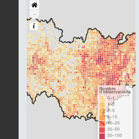
-
Nombre
d'observations
0–1
1–2
2–5
5–10
10–20
20–50
50–100