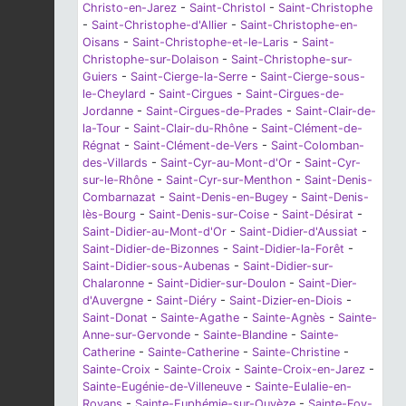
Christo-en-Jarez
-
Saint-Christol
-
Saint-Christophe
-
Saint-Christophe-d'Allier
-
Saint-Christophe-en-
Oisans
-
Saint-Christophe-et-le-Laris
-
Saint-
Christophe-sur-Dolaison
-
Saint-Christophe-sur-
Guiers
-
Saint-Cierge-la-Serre
-
Saint-Cierge-sous-
le-Cheylard
-
Saint-Cirgues
-
Saint-Cirgues-de-
Jordanne
-
Saint-Cirgues-de-Prades
-
Saint-Clair-de-
la-Tour
-
Saint-Clair-du-Rhône
-
Saint-Clément-de-
Régnat
-
Saint-Clément-de-Vers
-
Saint-Colomban-
des-Villards
-
Saint-Cyr-au-Mont-d'Or
-
Saint-Cyr-
sur-le-Rhône
-
Saint-Cyr-sur-Menthon
-
Saint-Denis-
Combarnazat
-
Saint-Denis-en-Bugey
-
Saint-Denis-
lès-Bourg
-
Saint-Denis-sur-Coise
-
Saint-Désirat
-
Saint-Didier-au-Mont-d'Or
-
Saint-Didier-d'Aussiat
-
Saint-Didier-de-Bizonnes
-
Saint-Didier-la-Forêt
-
Saint-Didier-sous-Aubenas
-
Saint-Didier-sur-
Chalaronne
-
Saint-Didier-sur-Doulon
-
Saint-Dier-
d'Auvergne
-
Saint-Diéry
-
Saint-Dizier-en-Diois
-
Saint-Donat
-
Sainte-Agathe
-
Sainte-Agnès
-
Sainte-
Anne-sur-Gervonde
-
Sainte-Blandine
-
Sainte-
Catherine
-
Sainte-Catherine
-
Sainte-Christine
-
Sainte-Croix
-
Sainte-Croix
-
Sainte-Croix-en-Jarez
-
Sainte-Eugénie-de-Villeneuve
-
Sainte-Eulalie-en-
Royans
-
Sainte-Euphémie-sur-Ouvèze
-
Sainte-Foy-