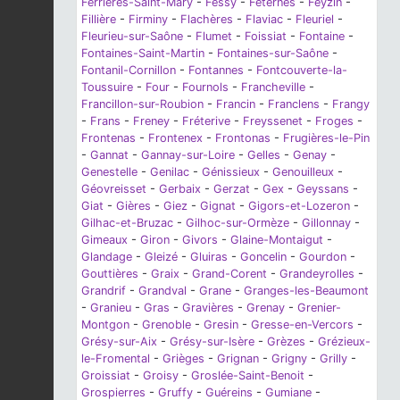
Ferrières-Saint-Mary
-
Fessy
-
Féternes
-
Feyzin
-
Fillière
-
Firminy
-
Flachères
-
Flaviac
-
Fleuriel
-
Fleurieu-sur-Saône
-
Flumet
-
Foissiat
-
Fontaine
-
Fontaines-Saint-Martin
-
Fontaines-sur-Saône
-
Fontanil-Cornillon
-
Fontannes
-
Fontcouverte-la-
Toussuire
-
Four
-
Fournols
-
Francheville
-
Francillon-sur-Roubion
-
Francin
-
Franclens
-
Frangy
-
Frans
-
Freney
-
Fréterive
-
Freyssenet
-
Froges
-
Frontenas
-
Frontenex
-
Frontonas
-
Frugières-le-Pin
-
Gannat
-
Gannay-sur-Loire
-
Gelles
-
Genay
-
Genestelle
-
Genilac
-
Génissieux
-
Genouilleux
-
Géovreisset
-
Gerbaix
-
Gerzat
-
Gex
-
Geyssans
-
Giat
-
Gières
-
Giez
-
Gignat
-
Gigors-et-Lozeron
-
Gilhac-et-Bruzac
-
Gilhoc-sur-Ormèze
-
Gillonnay
-
Gimeaux
-
Giron
-
Givors
-
Glaine-Montaigut
-
Glandage
-
Gleizé
-
Gluiras
-
Goncelin
-
Gourdon
-
Gouttières
-
Graix
-
Grand-Corent
-
Grandeyrolles
-
Grandrif
-
Grandval
-
Grane
-
Granges-les-Beaumont
-
Granieu
-
Gras
-
Gravières
-
Grenay
-
Grenier-
Montgon
-
Grenoble
-
Gresin
-
Gresse-en-Vercors
-
Grésy-sur-Aix
-
Grésy-sur-Isère
-
Grèzes
-
Grézieux-
le-Fromental
-
Grièges
-
Grignan
-
Grigny
-
Grilly
-
Groissiat
-
Groisy
-
Groslée-Saint-Benoit
-
Grospierres
-
Gruffy
-
Guéreins
-
Gumiane
-