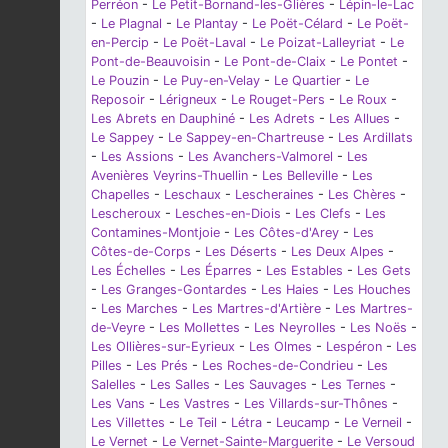
Perréon
-
Le Petit-Bornand-les-Glières
-
Lépin-le-Lac
-
Le Plagnal
-
Le Plantay
-
Le Poët-Célard
-
Le Poët-
en-Percip
-
Le Poët-Laval
-
Le Poizat-Lalleyriat
-
Le
Pont-de-Beauvoisin
-
Le Pont-de-Claix
-
Le Pontet
-
Le Pouzin
-
Le Puy-en-Velay
-
Le Quartier
-
Le
Reposoir
-
Lérigneux
-
Le Rouget-Pers
-
Le Roux
-
Les Abrets en Dauphiné
-
Les Adrets
-
Les Allues
-
Le Sappey
-
Le Sappey-en-Chartreuse
-
Les Ardillats
-
Les Assions
-
Les Avanchers-Valmorel
-
Les
Avenières Veyrins-Thuellin
-
Les Belleville
-
Les
Chapelles
-
Leschaux
-
Lescheraines
-
Les Chères
-
Lescheroux
-
Lesches-en-Diois
-
Les Clefs
-
Les
Contamines-Montjoie
-
Les Côtes-d'Arey
-
Les
Côtes-de-Corps
-
Les Déserts
-
Les Deux Alpes
-
Les Échelles
-
Les Éparres
-
Les Estables
-
Les Gets
-
Les Granges-Gontardes
-
Les Haies
-
Les Houches
-
Les Marches
-
Les Martres-d'Artière
-
Les Martres-
de-Veyre
-
Les Mollettes
-
Les Neyrolles
-
Les Noës
-
Les Ollières-sur-Eyrieux
-
Les Olmes
-
Lespéron
-
Les
Pilles
-
Les Prés
-
Les Roches-de-Condrieu
-
Les
Salelles
-
Les Salles
-
Les Sauvages
-
Les Ternes
-
Les Vans
-
Les Vastres
-
Les Villards-sur-Thônes
-
Les Villettes
-
Le Teil
-
Létra
-
Leucamp
-
Le Verneil
-
Le Vernet
-
Le Vernet-Sainte-Marguerite
-
Le Versoud