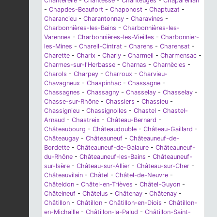
Chanterelle
-
Chantesse
-
Chanteuges
-
Chapareillan
-
Chapdes-Beaufort
-
Chaponost
-
Chaptuzat
-
Charancieu
-
Charantonnay
-
Charavines
-
Charbonnières-les-Bains
-
Charbonnières-les-
Varennes
-
Charbonnières-les-Vieilles
-
Charbonnier-
les-Mines
-
Chareil-Cintrat
-
Charens
-
Charensat
-
Charette
-
Charix
-
Charly
-
Charmeil
-
Charmensac
-
Charmes-sur-l'Herbasse
-
Charnas
-
Charnècles
-
Charols
-
Charpey
-
Charroux
-
Charvieu-
Chavagneux
-
Chaspinhac
-
Chassagne
-
Chassagnes
-
Chassagny
-
Chasselay
-
Chasselay
-
Chasse-sur-Rhône
-
Chassiers
-
Chassieu
-
Chassignieu
-
Chassignolles
-
Chastel
-
Chastel-
Arnaud
-
Chastreix
-
Château-Bernard
-
Châteaubourg
-
Châteaudouble
-
Château-Gaillard
-
Châteaugay
-
Châteauneuf
-
Châteauneuf-de-
Bordette
-
Châteauneuf-de-Galaure
-
Châteauneuf-
du-Rhône
-
Châteauneuf-les-Bains
-
Châteauneuf-
sur-Isère
-
Château-sur-Allier
-
Château-sur-Cher
-
Châteauvilain
-
Châtel
-
Châtel-de-Neuvre
-
Châteldon
-
Châtel-en-Trièves
-
Châtel-Guyon
-
Châtelneuf
-
Châtelus
-
Châtenay
-
Châtenay
-
Châtillon
-
Châtillon
-
Châtillon-en-Diois
-
Châtillon-
en-Michaille
-
Châtillon-la-Palud
-
Châtillon-Saint-