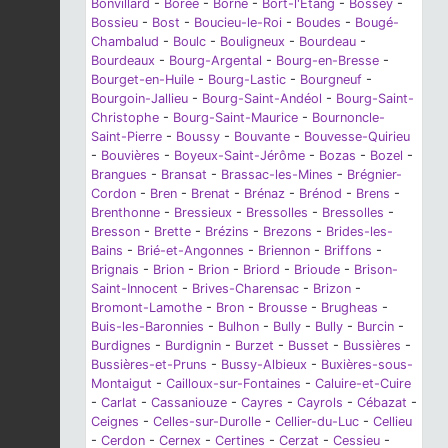
Bonvillard
-
Borée
-
Borne
-
Bort-l'Étang
-
Bossey
-
Bossieu
-
Bost
-
Boucieu-le-Roi
-
Boudes
-
Bougé-
Chambalud
-
Boulc
-
Bouligneux
-
Bourdeau
-
Bourdeaux
-
Bourg-Argental
-
Bourg-en-Bresse
-
Bourget-en-Huile
-
Bourg-Lastic
-
Bourgneuf
-
Bourgoin-Jallieu
-
Bourg-Saint-Andéol
-
Bourg-Saint-
Christophe
-
Bourg-Saint-Maurice
-
Bournoncle-
Saint-Pierre
-
Boussy
-
Bouvante
-
Bouvesse-Quirieu
-
Bouvières
-
Boyeux-Saint-Jérôme
-
Bozas
-
Bozel
-
Brangues
-
Bransat
-
Brassac-les-Mines
-
Brégnier-
Cordon
-
Bren
-
Brenat
-
Brénaz
-
Brénod
-
Brens
-
Brenthonne
-
Bressieux
-
Bressolles
-
Bressolles
-
Bresson
-
Brette
-
Brézins
-
Brezons
-
Brides-les-
Bains
-
Brié-et-Angonnes
-
Briennon
-
Briffons
-
Brignais
-
Brion
-
Brion
-
Briord
-
Brioude
-
Brison-
Saint-Innocent
-
Brives-Charensac
-
Brizon
-
Bromont-Lamothe
-
Bron
-
Brousse
-
Brugheas
-
Buis-les-Baronnies
-
Bulhon
-
Bully
-
Bully
-
Burcin
-
Burdignes
-
Burdignin
-
Burzet
-
Busset
-
Bussières
-
Bussières-et-Pruns
-
Bussy-Albieux
-
Buxières-sous-
Montaigut
-
Cailloux-sur-Fontaines
-
Caluire-et-Cuire
-
Carlat
-
Cassaniouze
-
Cayres
-
Cayrols
-
Cébazat
-
Ceignes
-
Celles-sur-Durolle
-
Cellier-du-Luc
-
Cellieu
-
Cerdon
-
Cernex
-
Certines
-
Cerzat
-
Cessieu
-