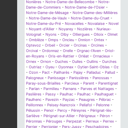
Nonières
-
Notre-Dame-de-Bellecombe
-
Notre-
Dame-de-Commiers
-
Notre-Dame-de-l'Osier
-
Notre-Dame-de-Mésage
-
Notre-Dame-des-Millières
-
Notre-Dame-de-Vaulx
-
Notre-Dame-du-Cruet
-
Notre-Dame-du-Pré
-
Novacelles
-
Novalaise
-
Novel
-
Noyant-d'Allier
-
Noyarey
-
Nozières
-
Nurieux-
Volognat
-
Nyons
-
Olby
-
Olliergues
-
Olloix
-
Olmet
-
Omblèze
-
Omps
-
Oncieu
-
Onnion
-
Ontex
-
Optevoz
-
Orbeil
-
Orcier
-
Orcinas
-
Orcines
-
Orcival
-
Ordonnaz
-
Orelle
-
Orgnac-l'Aven
-
Oriol-
en-Royans
-
Oris-en-Rattier
-
Orléat
-
Ornacieux
-
Ornex
-
Ornon
-
Ouches
-
Oulles
-
Oullins
-
Ourches
-
Outriaz
-
Oyeu
-
Oyonnax
-
Oytier-Saint-Oblas
-
Oz
-
Ozon
-
Pact
-
Pailharès
-
Pajay
-
Palladuc
-
Pallud
-
Palogneux
-
Panissage
-
Panissières
-
Panossas
-
Paray-sous-Briailles
-
Parcieux
-
Parent
-
Parentignat
-
Parlan
-
Parmilieu
-
Parnans
-
Parves et Nattages
-
Paslières
-
Passy
-
Paulhac
-
Paulhac
-
Paulhaguet
-
Paulhenc
-
Pavezin
-
Payzac
-
Peaugres
-
Pébrac
-
Peillonnex
-
Peisey-Nancroix
-
Pellafol
-
Pelonne
-
Pélussin
-
Penol
-
Percy
-
Péreyres
-
Pérignat-lès-
Sarliève
-
Pérignat-sur-Allier
-
Périgneux
-
Péron
-
Péronnas
-
Pérouges
-
Perpezat
-
Perreux
-
Perrex
-
Perrier
-
Perrignier
-
Pers-Jussy
-
Peschadoires
-