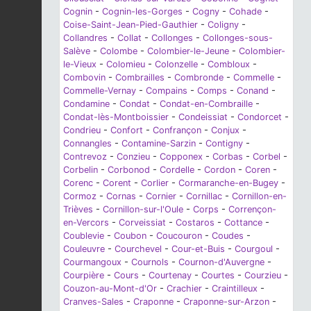
Cognin
-
Cognin-les-Gorges
-
Cogny
-
Cohade
-
Coise-Saint-Jean-Pied-Gauthier
-
Coligny
-
Collandres
-
Collat
-
Collonges
-
Collonges-sous-
Salève
-
Colombe
-
Colombier-le-Jeune
-
Colombier-
le-Vieux
-
Colomieu
-
Colonzelle
-
Combloux
-
Combovin
-
Combrailles
-
Combronde
-
Commelle
-
Commelle-Vernay
-
Compains
-
Comps
-
Conand
-
Condamine
-
Condat
-
Condat-en-Combraille
-
Condat-lès-Montboissier
-
Condeissiat
-
Condorcet
-
Condrieu
-
Confort
-
Confrançon
-
Conjux
-
Connangles
-
Contamine-Sarzin
-
Contigny
-
Contrevoz
-
Conzieu
-
Copponex
-
Corbas
-
Corbel
-
Corbelin
-
Corbonod
-
Cordelle
-
Cordon
-
Coren
-
Corenc
-
Corent
-
Corlier
-
Cormaranche-en-Bugey
-
Cormoz
-
Cornas
-
Cornier
-
Cornillac
-
Cornillon-en-
Trièves
-
Cornillon-sur-l'Oule
-
Corps
-
Corrençon-
en-Vercors
-
Corveissiat
-
Costaros
-
Cottance
-
Coublevie
-
Coubon
-
Coucouron
-
Coudes
-
Couleuvre
-
Courchevel
-
Cour-et-Buis
-
Courgoul
-
Courmangoux
-
Cournols
-
Cournon-d'Auvergne
-
Courpière
-
Cours
-
Courtenay
-
Courtes
-
Courzieu
-
Couzon-au-Mont-d'Or
-
Crachier
-
Craintilleux
-
Cranves-Sales
-
Craponne
-
Craponne-sur-Arzon
-