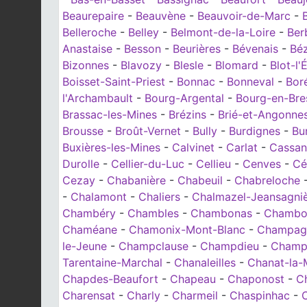
Beaurepaire
-
Beauvène
-
Beauvoir-de-Marc
-
Belleroche
-
Belley
-
Belmont-de-la-Loire
-
Ber
Anastaise
-
Besson
-
Beurières
-
Bévenais
-
Bé
Bizonnes
-
Blavozy
-
Blesle
-
Blomard
-
Blot-l'
Boisset-Saint-Priest
-
Bonnac
-
Bonneval
-
Bor
l'Archambault
-
Bourg-Argental
-
Bourg-en-Bre
Brassac-les-Mines
-
Brézins
-
Brié-et-Angonne
Brousse
-
Broût-Vernet
-
Bully
-
Burdignes
-
Bu
Buxières-les-Mines
-
Calvinet
-
Carlat
-
Cassan
Durolle
-
Cellier-du-Luc
-
Cellieu
-
Cenves
-
Cér
Cezay
-
Chabanière
-
Chabeuil
-
Chabreloche
-
Chalamont
-
Chaliers
-
Chalmazel-Jeansagni
Chambéry
-
Chambles
-
Chambonas
-
Chambon
Chaméane
-
Chamonix-Mont-Blanc
-
Champag
le-Jeune
-
Champclause
-
Champdieu
-
Champé
Tarentaine-Marchal
-
Chanaleilles
-
Chanat-la-
Chapdes-Beaufort
-
Chapeau
-
Chaponost
-
C
Charensat
-
Charly
-
Charmeil
-
Chaspinhac
-