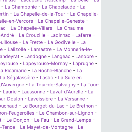
-
La Chambonie
-
La Chapelaude
-
La
rtin
-
La Chapelle-de-la-Tour
-
La Chapelle-
lle-en-Vercors
-
La Chapelle-Geneste
-
éac
-
La Chapelle-Villars
-
La Chaulme
-
-André
-
La Crouzille
-
Ladinhac
-
Lafarre
-
uillouse
-
La Frette
-
La Godivelle
-
La
re
-
Lalizolle
-
Lamastre
-
La Monnerie-le-
andeyrat
-
Landogne
-
Langeac
-
Lanobre
-
eyrouse
-
Lapeyrouse-Mornay
-
Laprugne
-
La Ricamarie
-
La Roche-Blanche
-
La
La Ségalassière
-
Lastic
-
La Sure en
d'Auvergne
-
La Tour-de-Salvagny
-
La Tour-
-
Laurie
-
Laussonne
-
Laval-d'Aurelle
-
La
sur-Doulon
-
Laveissière
-
La Versanne
-
ouchaud
-
Le Bourget-du-Lac
-
Le Brethon
-
on-Feugerolles
-
Le Chambon-sur-Lignon
-
t
-
Le Donjon
-
Le Fau
-
Le Grand-Lemps
-
-Tence
-
Le Mayet-de-Montagne
-
Le