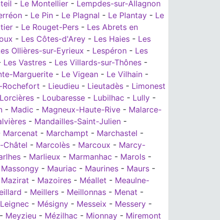
teil
-
Le Montellier
-
Lempdes-sur-Allagnon
erréon
-
Le Pin
-
Le Plagnal
-
Le Plantay
-
Le
tier
-
Le Rouget-Pers
-
Les Abrets en
oux
-
Les Côtes-d'Arey
-
Les Haies
-
Les
es Ollières-sur-Eyrieux
-
Lespéron
-
Les
-
Les Vastres
-
Les Villards-sur-Thônes
-
nte-Marguerite
-
Le Vigean
-
Le Vilhain
-
s-Rochefort
-
Lieudieu
-
Lieutadès
-
Limonest
Lorcières
-
Loubaresse
-
Lubilhac
-
Lully
-
n
-
Madic
-
Magneux-Haute-Rive
-
Malarce-
lvières
-
Mandailles-Saint-Julien
-
-
Marcenat
-
Marchampt
-
Marchastel
-
e-Châtel
-
Marcolès
-
Marcoux
-
Marcy-
rlhes
-
Marlieux
-
Marmanhac
-
Marols
-
-
Massongy
-
Mauriac
-
Maurines
-
Maurs
-
-
Mazirat
-
Mazoires
-
Méallet
-
Meaulne-
illard
-
Meillers
-
Meillonnas
-
Menat
-
-Leignec
-
Mésigny
-
Messeix
-
Messery
-
-
Meyzieu
-
Mézilhac
-
Mionnay
-
Miremont