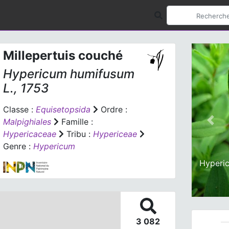
Millepertuis couché
Hypericum humifusum
L., 1753
Classe :
Equisetopsida
Ordre :
Malpighiales
Famille :
Prev
Hypericaceae
Tribu :
Hypericeae
Genre :
Hypericum
Hyperi
3 082