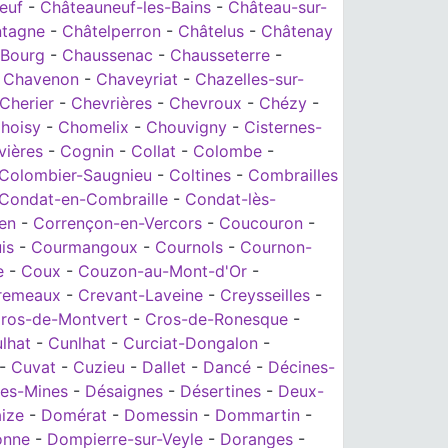
euf
-
Châteauneuf-les-Bains
-
Château-sur-
ntagne
-
Châtelperron
-
Châtelus
-
Châtenay
-Bourg
-
Chaussenac
-
Chausseterre
-
-
Chavenon
-
Chaveyriat
-
Chazelles-sur-
Cherier
-
Chevrières
-
Chevroux
-
Chézy
-
hoisy
-
Chomelix
-
Chouvigny
-
Cisternes-
vières
-
Cognin
-
Collat
-
Colombe
-
Colombier-Saugnieu
-
Coltines
-
Combrailles
Condat-en-Combraille
-
Condat-lès-
en
-
Corrençon-en-Vercors
-
Coucouron
-
is
-
Courmangoux
-
Cournols
-
Cournon-
e
-
Coux
-
Couzon-au-Mont-d'Or
-
remeaux
-
Crevant-Laveine
-
Creysseilles
-
ros-de-Montvert
-
Cros-de-Ronesque
-
lhat
-
Cunlhat
-
Curciat-Dongalon
-
-
Cuvat
-
Cuzieu
-
Dallet
-
Dancé
-
Décines-
les-Mines
-
Désaignes
-
Désertines
-
Deux-
ize
-
Domérat
-
Domessin
-
Dommartin
-
onne
-
Dompierre-sur-Veyle
-
Doranges
-