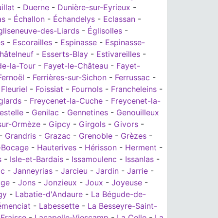
illat
-
Duerne
-
Dunière-sur-Eyrieux
-
as
-
Échallon
-
Échandelys
-
Eclassan
-
gliseneuve-des-Liards
-
Églisolles
-
es
-
Escorailles
-
Espinasse
-
Espinasse-
hâtelneuf
-
Esserts-Blay
-
Estivareilles
-
e-la-Tour
-
Fayet-le-Château
-
Fayet-
Fernoël
-
Ferrières-sur-Sichon
-
Ferrussac
-
-
Fleuriel
-
Foissiat
-
Fournols
-
Francheleins
-
glards
-
Freycenet-la-Cuche
-
Freycenet-la-
estelle
-
Genilac
-
Gennetines
-
Genouilleux
sur-Ormèze
-
Gipcy
-
Girgols
-
Givors
-
-
Grandris
-
Grazac
-
Grenoble
-
Grèzes
-
-Bocage
-
Hauterives
-
Hérisson
-
Herment
-
s
-
Isle-et-Bardais
-
Issamoulenc
-
Issanlas
-
ac
-
Janneyrias
-
Jarcieu
-
Jardin
-
Jarrie
-
age
-
Jons
-
Jonzieux
-
Joux
-
Joyeuse
-
gy
-
Labatie-d'Andaure
-
La Bégude-de-
émenciat
-
Labessette
-
La Besseyre-Saint-
Fraisse
-
Lacapelle-Viescamp
-
La Celle
-
La