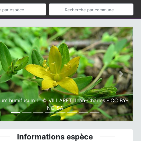
ious
Next
cum humifusum L. © VILLARET Jean-Charles - CC BY-
NC-SA
Informations espèce