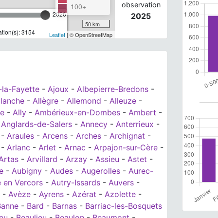
observation
100+
2026
2025
50 km
tion(s): 3154
Leaflet
| © OpenStreetMap
-la-Fayette
-
Ajoux
-
Albepierre-Bredons
-
llanche
-
Allègre
-
Allemond
-
Alleuze
-
le
-
Ally
-
Ambérieux-en-Dombes
-
Ambert
-
-
Anglards-de-Salers
-
Annecy
-
Anterrieux
-
-
Araules
-
Arcens
-
Arches
-
Archignat
-
-
Arlanc
-
Arlet
-
Arnac
-
Arpajon-sur-Cère
-
Artas
-
Arvillard
-
Arzay
-
Assieu
-
Astet
-
e
-
Aubigny
-
Audes
-
Augerolles
-
Aurec-
 en Vercors
-
Autry-Issards
-
Auvers
-
-
Avèze
-
Ayrens
-
Azérat
-
Azolette
-
Banne
-
Bard
-
Barnas
-
Barriac-les-Bosquets
eu
-
Beaulieu
-
Beaulon
-
Beaumont
-