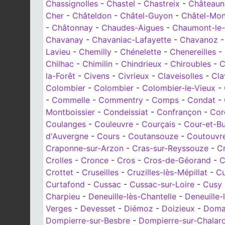
Chassignolles
-
Chastel
-
Chastreix
-
Châteaun
Cher
-
Châteldon
-
Châtel-Guyon
-
Châtel-Mo
-
Châtonnay
-
Chaudes-Aigues
-
Chaumont-le
Chavanay
-
Chavaniac-Lafayette
-
Chavanoz
Lavieu
-
Chemilly
-
Chénelette
-
Chenereilles
-
Chilhac
-
Chimilin
-
Chindrieux
-
Chiroubles
-
C
la-Forêt
-
Civens
-
Civrieux
-
Claveisolles
-
Cla
Colombier
-
Colombier
-
Colombier-le-Vieux
-
-
Commelle
-
Commentry
-
Comps
-
Condat
-
Montboissier
-
Condeissiat
-
Confrançon
-
Cor
Coulanges
-
Couleuvre
-
Courçais
-
Cour-et-Bu
d'Auvergne
-
Cours
-
Coutansouze
-
Coutouvr
Craponne-sur-Arzon
-
Cras-sur-Reyssouze
-
C
Crolles
-
Cronce
-
Cros
-
Cros-de-Géorand
-
C
Crottet
-
Cruseilles
-
Cruzilles-lès-Mépillat
-
Cu
Curtafond
-
Cussac
-
Cussac-sur-Loire
-
Cusy
Charpieu
-
Deneuille-lès-Chantelle
-
Deneuille-
Verges
-
Devesset
-
Diémoz
-
Doizieux
-
Doma
Dompierre-sur-Besbre
-
Dompierre-sur-Chalar