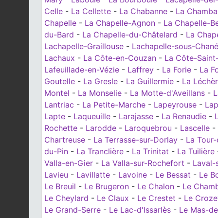
Celle
-
La Cellette
-
La Chabanne
-
La Chamba
Chapelle
-
La Chapelle-Agnon
-
La Chapelle-Be
du-Bard
-
La Chapelle-du-Châtelard
-
La Chape
Lachapelle-Graillouse
-
Lachapelle-sous-Chan
Lachaux
-
La Côte-en-Couzan
-
La Côte-Saint
Lafeuillade-en-Vézie
-
Laffrey
-
La Forie
-
La Fo
Goutelle
-
La Gresle
-
La Guillermie
-
La Léchè
Montel
-
La Monselie
-
La Motte-d'Aveillans
-
L
Lantriac
-
La Petite-Marche
-
Lapeyrouse
-
Lap
Lapte
-
Laqueuille
-
Larajasse
-
La Renaudie
-
Rochette
-
Larodde
-
Laroquebrou
-
Lascelle
-
Chartreuse
-
La Terrasse-sur-Dorlay
-
La Tour-
du-Pin
-
La Tranclière
-
La Trinitat
-
La Tuilière
Valla-en-Gier
-
La Valla-sur-Rochefort
-
Laval-
Lavieu
-
Lavillatte
-
Lavoine
-
Le Bessat
-
Le B
Le Breuil
-
Le Brugeron
-
Le Chalon
-
Le Chamb
Le Cheylard
-
Le Claux
-
Le Crestet
-
Le Croze
Le Grand-Serre
-
Le Lac-d'Issarlès
-
Le Mas-de