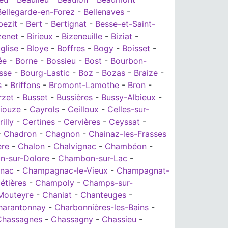
Bellegarde-en-Forez
-
Bellenaves
-
bezit
-
Bert
-
Bertignat
-
Besse-et-Saint-
zenet
-
Birieux
-
Bizeneuille
-
Biziat
-
Église
-
Bloye
-
Boffres
-
Bogy
-
Boisset
-
ée
-
Borne
-
Bossieu
-
Bost
-
Bourbon-
sse
-
Bourg-Lastic
-
Boz
-
Bozas
-
Braize
-
s
-
Briffons
-
Bromont-Lamothe
-
Bron
-
rzet
-
Busset
-
Bussières
-
Bussy-Albieux
-
iouze
-
Cayrols
-
Ceilloux
-
Celles-sur-
illy
-
Certines
-
Cervières
-
Ceyssat
-
-
Chadron
-
Chagnon
-
Chainaz-les-Frasses
ère
-
Chalon
-
Chalvignac
-
Chambéon
-
-sur-Dolore
-
Chambon-sur-Lac
-
nac
-
Champagnac-le-Vieux
-
Champagnat-
tières
-
Champoly
-
Champs-sur-
Mouteyre
-
Chaniat
-
Chanteuges
-
harantonnay
-
Charbonnières-les-Bains
-
Chassagnes
-
Chassagny
-
Chassieu
-