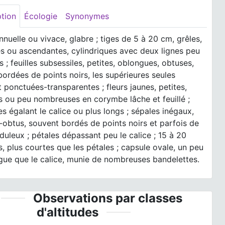
ption
Écologie
Synonymes
nnuelle ou vivace, glabre ; tiges de 5 à 20 cm, grêles,
s ou ascendantes, cylindriques avec deux lignes peu
es ; feuilles subsessiles, petites, oblongues, obtuses,
bordées de points noirs, les supérieures seules
 ponctuées-transparentes ; fleurs jaunes, petites,
es ou peu nombreuses en corymbe lâche et feuillé ;
es égalant le calice ou plus longs ; sépales inégaux,
obtus, souvent bordés de points noirs et parfois de
nduleux ; pétales dépassant peu le calice ; 15 à 20
, plus courtes que les pétales ; capsule ovale, un peu
gue que le calice, munie de nombreuses bandelettes.
Observations par classes
d'altitudes