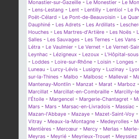
Monastier-sur-Gazeille
-
Le Monestier
-
Le Mon
-
Lens-Lestang
-
Lent
-
Lentilly
-
Lentiol
-
Le P
Poët-Célard
-
Le Pont-de-Beauvoisin
-
Le Quar
Dauphiné
-
Les Adrets
-
Les Ardillats
-
Lescher
Houches
-
Les Martres-d'Artière
-
Les Noës
-
L
Salles
-
Les Sauvages
-
Les Ternes
-
Les Vans
Létra
-
Le Vaulmier
-
Le Vernet
-
Le Vernet-Sai
Leynhac
-
Lézigneux
-
Lezoux
-
L'Hôpital-sou
-
Loddes
-
Loire-sur-Rhône
-
Loisin
-
Longes
-
Luneau
-
Lurcy-Lévis
-
Lusigny
-
Luzinay
-
Lyo
sur-la-Thines
-
Malbo
-
Malbosc
-
Malleval
-
Ma
Mantenay-Montlin
-
Manzat
-
Marat
-
Marboz
Marcillat
-
Marcillat-en-Combraille
-
Marcilly-l
l'Étoile
-
Margencel
-
Margerie-Chantagret
-
Ma
Mars
-
Mars
-
Marsac-en-Livradois
-
Massiac
Mazan-l'Abbaye
-
Mazaye
-
Mazet-Saint-Voy
Vitray
-
Meaux-la-Montagne
-
Medeyrolles
-
Me
Mentières
-
Mercœur
-
Mercy
-
Merlas
-
Merle
Meyras
-
Meyrié
-
Meyrieux-Trouet
-
Meyssiez