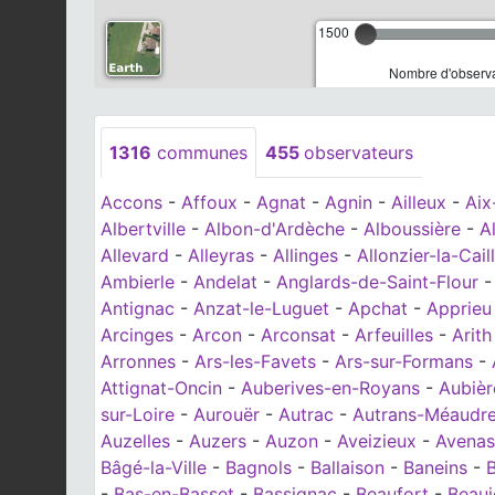
1500
Nombre d'observa
1316
communes
455
observateurs
Accons
-
Affoux
-
Agnat
-
Agnin
-
Ailleux
-
Aix
Albertville
-
Albon-d'Ardèche
-
Alboussière
-
A
Allevard
-
Alleyras
-
Allinges
-
Allonzier-la-Cail
Ambierle
-
Andelat
-
Anglards-de-Saint-Flour
Antignac
-
Anzat-le-Luguet
-
Apchat
-
Apprieu
Arcinges
-
Arcon
-
Arconsat
-
Arfeuilles
-
Arith
Arronnes
-
Ars-les-Favets
-
Ars-sur-Formans
-
Attignat-Oncin
-
Auberives-en-Royans
-
Aubièr
sur-Loire
-
Aurouër
-
Autrac
-
Autrans-Méaudre
Auzelles
-
Auzers
-
Auzon
-
Aveizieux
-
Avenas
Bâgé-la-Ville
-
Bagnols
-
Ballaison
-
Baneins
-
-
Bas-en-Basset
-
Bassignac
-
Beaufort
-
Beauj