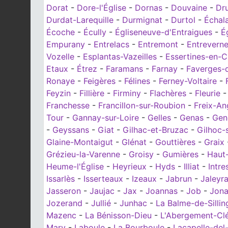
Dorat
-
Dore-l'Église
-
Dornas
-
Douvaine
-
Dru
Durdat-Larequille
-
Durmignat
-
Durtol
-
Échal
Écoche
-
Écully
-
Égliseneuve-d'Entraigues
-
É
Empurany
-
Entrelacs
-
Entremont
-
Entrevern
Vozelle
-
Esplantas-Vazeilles
-
Essertines-en-C
Etaux
-
Étrez
-
Faramans
-
Farnay
-
Faverges-d
Ronaye
-
Feigères
-
Félines
-
Ferney-Voltaire
-
Feyzin
-
Fillière
-
Firminy
-
Flachères
-
Fleurie
Franchesse
-
Francillon-sur-Roubion
-
Freix-An
Tour
-
Gannay-sur-Loire
-
Gelles
-
Genas
-
Gen
-
Geyssans
-
Giat
-
Gilhac-et-Bruzac
-
Gilhoc-
Glaine-Montaigut
-
Glénat
-
Gouttières
-
Graix
Grézieu-la-Varenne
-
Groisy
-
Gumières
-
Haut
Heume-l'Église
-
Heyrieux
-
Hyds
-
Illiat
-
Intre
Issarlès
-
Isserteaux
-
Izeaux
-
Jabrun
-
Jaleyr
Jasseron
-
Jaujac
-
Jax
-
Joannas
-
Job
-
Jon
Jozerand
-
Jullié
-
Junhac
-
La Balme-de-Sillin
Mazenc
-
La Bénisson-Dieu
-
L'Abergement-Cl
Mary
-
Laboule
-
La Bourboule
-
Lacapelle-del-