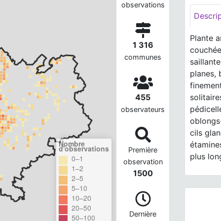
observations
Descri
Plante a
1 316
couchée
communes
saillant
planes, 
finement
solitair
455
pédicell
observateurs
oblongs-
cils gla
Nombre
étamines
d'observations
Première
plus lon
0–1
observation
1–2
1500
2–5
5–10
10–20
20–50
Dernière
50–100