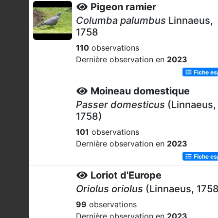
Pigeon ramier
Columba palumbus
Linnaeus,
1758
110
observations
Dernière observation en
2023
Fiche e
Moineau domestique
Passer domesticus
(Linnaeus,
1758)
101
observations
Dernière observation en
2023
Fiche e
Loriot d'Europe
Oriolus oriolus
(Linnaeus, 1758
99
observations
Dernière observation en
2023