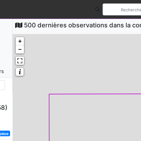
500 dernières observations dans la 
+
−
rs
58)
spèce