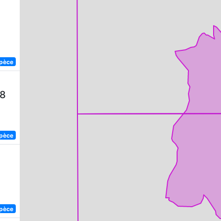
spèce
58
spèce
spèce