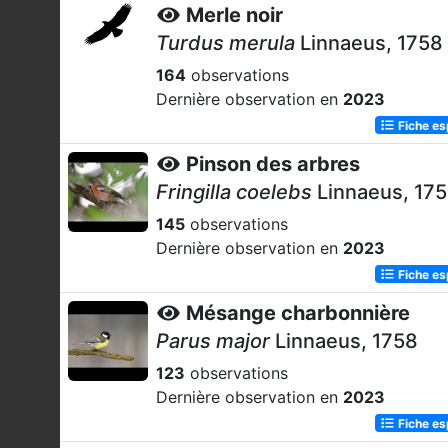
Merle noir
Turdus merula
Linnaeus, 1758
164
observations
Dernière observation en
2023
Fiche e
Pinson des arbres
Fringilla coelebs
Linnaeus, 17
145
observations
Dernière observation en
2023
Fiche e
Mésange charbonnière
Parus major
Linnaeus, 1758
123
observations
Dernière observation en
2023
Fiche e