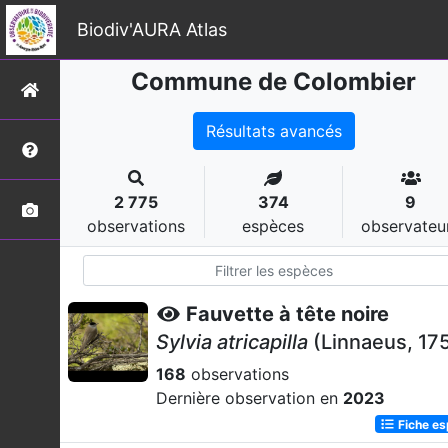
Biodiv'AURA Atlas
Commune de Colombier
Résultats avancés
2 775
374
9
observations
espèces
observateu
Fauvette à tête noire
Sylvia atricapilla
(Linnaeus, 17
168
observations
Dernière observation en
2023
Fiche e