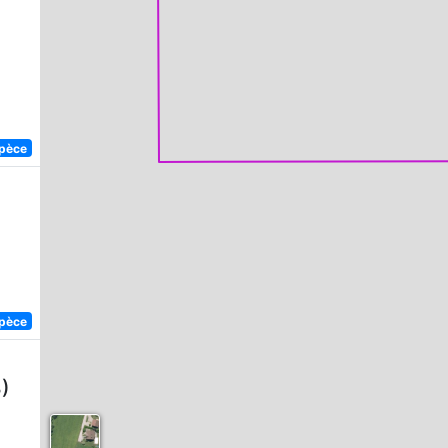
spèce
spèce
)