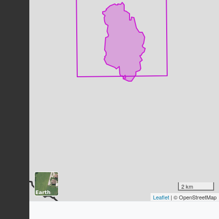
Pic épeiche
Dendrocopos major
(Linnaeus, 1758)
8
observations
Dernière observation en
2023
Fiche espèce
Mésange charbonnière
Parus major
Linnaeus, 1758
8
observations
Dernière observation en
2023
Fiche espèce
Sittelle torchepot
Sitta europaea
Linnaeus, 1758
8
observations
Dernière observation en
2021
Fiche espèce
Geai des chênes
Garrulus glandarius
(Linnaeus, 1758)
2 km
8
observations
Leaflet
| © OpenStreetMap
Dernière observation en
2023
Fiche espèce
Loutre d'Europe