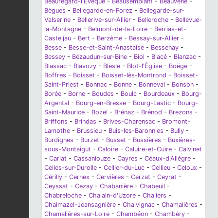
Beauregard-l'Évêque
-
Beausemblant
-
Beauvène
-
Bègues
-
Bellegarde-en-Forez
-
Bellegarde-sur-
Valserine
-
Bellerive-sur-Allier
-
Belleroche
-
Bellevue-
la-Montagne
-
Belmont-de-la-Loire
-
Berrias-et-
Casteljau
-
Bert
-
Berzème
-
Bessay-sur-Allier
-
Besse
-
Besse-et-Saint-Anastaise
-
Bessenay
-
Bessey
-
Bézaudun-sur-Bîne
-
Biol
-
Blacé
-
Blanzac
-
Blassac
-
Blavozy
-
Blesle
-
Blot-l'Église
-
Boëge
-
Boffres
-
Boisset
-
Boisset-lès-Montrond
-
Boisset-
Saint-Priest
-
Bonnac
-
Bonne
-
Bonneval
-
Bonson
-
Borée
-
Borne
-
Boudes
-
Boulc
-
Bourdeaux
-
Bourg-
Argental
-
Bourg-en-Bresse
-
Bourg-Lastic
-
Bourg-
Saint-Maurice
-
Bozel
-
Brénaz
-
Brénod
-
Brezons
-
Briffons
-
Brindas
-
Brives-Charensac
-
Bromont-
Lamothe
-
Brussieu
-
Buis-les-Baronnies
-
Bully
-
Burdignes
-
Burzet
-
Busset
-
Bussières
-
Buxières-
sous-Montaigut
-
Caloire
-
Caluire-et-Cuire
-
Calvinet
-
Carlat
-
Cassaniouze
-
Cayres
-
Céaux-d'Allègre
-
Celles-sur-Durolle
-
Cellier-du-Luc
-
Cellieu
-
Celoux
-
Cérilly
-
Cernex
-
Cervières
-
Cerzat
-
Ceyrat
-
Ceyssat
-
Cezay
-
Chabanière
-
Chabeuil
-
Chabreloche
-
Chalain-d'Uzore
-
Chaliers
-
Chalmazel-Jeansagnière
-
Chalvignac
-
Chamalières
-
Chamalières-sur-Loire
-
Chambéon
-
Chambéry
-