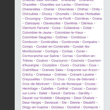
Chazelles
-
Chazelles-sur-Lavieu
-
Cheminas
-
Chenereilles
-
Cherier
-
Chevrières
-
Chilhac
-
Chilly
-
Chiroubles
-
Choisy
-
Chomelix
-
Chonas-l'Amballan
-
Chouvigny
-
Cisternes-la-Forêt
-
Cistrières
-
Civens
-
Clansayes
-
Claveisolles
-
Clavières
-
Clérieux
-
Clermont-Ferrand
-
Coise
-
Collandres
-
Collat
-
Colombier-le-Jeune
-
Colombier-le-Vieux
-
Colombier-Saugnieu
-
Coltines
-
Combloux
-
Combovin
-
Combrailles
-
Combronde
-
Compains
-
Comps
-
Condat-en-Combraille
-
Condat-lès-
Montboissier
-
Contigny
-
Corbas
-
Coren
-
Cormoranche-sur-Saône
-
Cornas
-
Cornillon-en-
Trièves
-
Coubon
-
Coucouron
-
Cournols
-
Cournon-
d'Auvergne
-
Courpière
-
Cours
-
Courzieu
-
Coux
-
Craintilleux
-
Cranves-Sales
-
Craponne-sur-Arzon
-
Créchy
-
Cremeaux
-
Crémieu
-
Crevant-Laveine
-
Creysseilles
-
Cronce
-
Cros
-
Cros-de-Géorand
-
Cros-de-Montvert
-
Cros-de-Ronesque
-
Crozes-
Hermitage
-
Cubelles
-
Cunlhat
-
Cussac
-
Cussac-
sur-Loire
-
Dallet
-
Dancé
-
Darbres
-
Dardilly
-
Dauzat-sur-Vodable
-
Désaignes
-
Deux-Chaises
-
Deux-Verges
-
Devesset
-
Die
-
Dienne
-
Dieulefit
-
Dingy-en-Vuache
-
Doizieux
-
Domérat
-
Domeyrat
-