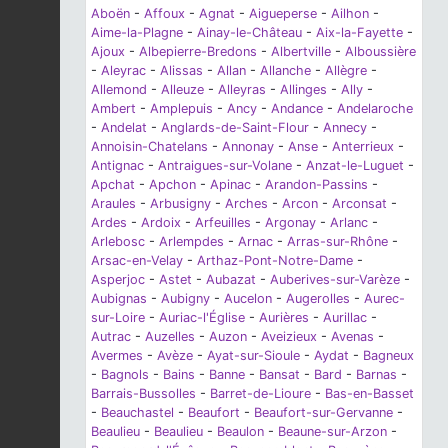
Aboën
-
Affoux
-
Agnat
-
Aigueperse
-
Ailhon
-
Aime-la-Plagne
-
Ainay-le-Château
-
Aix-la-Fayette
-
Ajoux
-
Albepierre-Bredons
-
Albertville
-
Alboussière
-
Aleyrac
-
Alissas
-
Allan
-
Allanche
-
Allègre
-
Allemond
-
Alleuze
-
Alleyras
-
Allinges
-
Ally
-
Ambert
-
Amplepuis
-
Ancy
-
Andance
-
Andelaroche
-
Andelat
-
Anglards-de-Saint-Flour
-
Annecy
-
Annoisin-Chatelans
-
Annonay
-
Anse
-
Anterrieux
-
Antignac
-
Antraigues-sur-Volane
-
Anzat-le-Luguet
-
Apchat
-
Apchon
-
Apinac
-
Arandon-Passins
-
Araules
-
Arbusigny
-
Arches
-
Arcon
-
Arconsat
-
Ardes
-
Ardoix
-
Arfeuilles
-
Argonay
-
Arlanc
-
Arlebosc
-
Arlempdes
-
Arnac
-
Arras-sur-Rhône
-
Arsac-en-Velay
-
Arthaz-Pont-Notre-Dame
-
Asperjoc
-
Astet
-
Aubazat
-
Auberives-sur-Varèze
-
Aubignas
-
Aubigny
-
Aucelon
-
Augerolles
-
Aurec-
sur-Loire
-
Auriac-l'Église
-
Aurières
-
Aurillac
-
Autrac
-
Auzelles
-
Auzon
-
Aveizieux
-
Avenas
-
Avermes
-
Avèze
-
Ayat-sur-Sioule
-
Aydat
-
Bagneux
-
Bagnols
-
Bains
-
Banne
-
Bansat
-
Bard
-
Barnas
-
Barrais-Bussolles
-
Barret-de-Lioure
-
Bas-en-Basset
-
Beauchastel
-
Beaufort
-
Beaufort-sur-Gervanne
-
Beaulieu
-
Beaulieu
-
Beaulon
-
Beaune-sur-Arzon
-