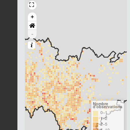
+
-
Nombre
d'observations
0–1
1–2
2–5
5–10