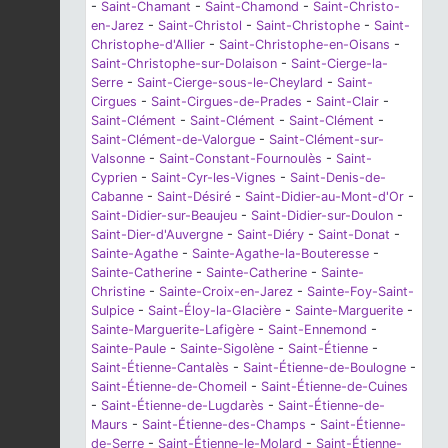
-
Saint-Chamant
-
Saint-Chamond
-
Saint-Christo-
en-Jarez
-
Saint-Christol
-
Saint-Christophe
-
Saint-
Christophe-d'Allier
-
Saint-Christophe-en-Oisans
-
Saint-Christophe-sur-Dolaison
-
Saint-Cierge-la-
Serre
-
Saint-Cierge-sous-le-Cheylard
-
Saint-
Cirgues
-
Saint-Cirgues-de-Prades
-
Saint-Clair
-
Saint-Clément
-
Saint-Clément
-
Saint-Clément
-
Saint-Clément-de-Valorgue
-
Saint-Clément-sur-
Valsonne
-
Saint-Constant-Fournoulès
-
Saint-
Cyprien
-
Saint-Cyr-les-Vignes
-
Saint-Denis-de-
Cabanne
-
Saint-Désiré
-
Saint-Didier-au-Mont-d'Or
-
Saint-Didier-sur-Beaujeu
-
Saint-Didier-sur-Doulon
-
Saint-Dier-d'Auvergne
-
Saint-Diéry
-
Saint-Donat
-
Sainte-Agathe
-
Sainte-Agathe-la-Bouteresse
-
Sainte-Catherine
-
Sainte-Catherine
-
Sainte-
Christine
-
Sainte-Croix-en-Jarez
-
Sainte-Foy-Saint-
Sulpice
-
Saint-Éloy-la-Glacière
-
Sainte-Marguerite
-
Sainte-Marguerite-Lafigère
-
Saint-Ennemond
-
Sainte-Paule
-
Sainte-Sigolène
-
Saint-Étienne
-
Saint-Étienne-Cantalès
-
Saint-Étienne-de-Boulogne
-
Saint-Étienne-de-Chomeil
-
Saint-Étienne-de-Cuines
-
Saint-Étienne-de-Lugdarès
-
Saint-Étienne-de-
Maurs
-
Saint-Étienne-des-Champs
-
Saint-Étienne-
de-Serre
-
Saint-Étienne-le-Molard
-
Saint-Étienne-