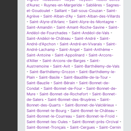
d'Aurec
-
Ruynes-en-Margeride
-
Sablières
-
Sagnes-
et-Goudoulet
-
Saillant
-
Sail-sous-Couzan
-
Saint-
Agrève
-
Saint-Alban-d'Ay
-
Saint-Alban-des-Villards
-
Saint-Alyre-d'Arlanc
-
Saint-Alyre-ès-Montagne
-
Saint-Amandin
-
Saint-Amant-Roche-Savine
-
Saint-
Andéol-de-Fourchades
-
Saint-Andéol-de-Vals
-
Saint-Andéol-le-Château
-
Saint-André
-
Saint-
André-d'Apchon
-
Saint-André-en-Vivarais
-
Saint-
André-Lachamp
-
Saint-Angel
-
Saint-Anthème
-
Saint-Antoine
-
Saint-Appolinard
-
Saint-Arcons-
d'Allier
-
Saint-Arcons-de-Barges
-
Saint-
Austremoine
-
Saint-Avit
-
Saint-Barthélemy-de-Vals
-
Saint-Barthélemy-Grozon
-
Saint-Barthélemy-le-
Plain
-
Saint-Basile
-
Saint-Baudille-de-la-Tour
-
Saint-Bauzile
-
Saint-Bérain
-
Saint-Bonnet-de-
Condat
-
Saint-Bonnet-de-Four
-
Saint-Bonnet-de-
Mure
-
Saint-Bonnet-de-Rochefort
-
Saint-Bonnet-
de-Salers
-
Saint-Bonnet-des-Bruyères
-
Saint-
Bonnet-des-Quarts
-
Saint-Bonnet-de-Valclérieux
-
Saint-Bonnet-le-Bourg
-
Saint-Bonnet-le-Château
-
Saint-Bonnet-le-Courreau
-
Saint-Bonnet-le-Froid
-
Saint-Bonnet-les-Oules
-
Saint-Bonnet-près-Orcival
-
Saint-Bonnet-Tronçais
-
Saint-Cergues
-
Saint-Cernin