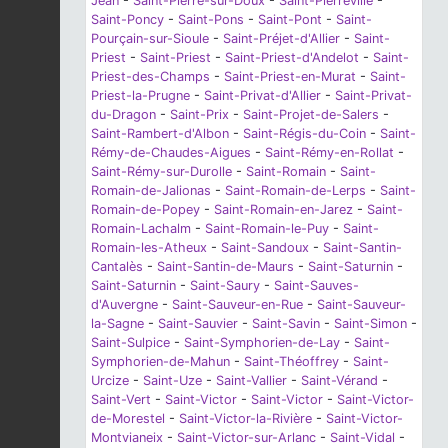
Jean
-
Saint-Pierre-sur-Doux
-
Saint-Pierreville
-
Saint-Poncy
-
Saint-Pons
-
Saint-Pont
-
Saint-
Pourçain-sur-Sioule
-
Saint-Préjet-d'Allier
-
Saint-
Priest
-
Saint-Priest
-
Saint-Priest-d'Andelot
-
Saint-
Priest-des-Champs
-
Saint-Priest-en-Murat
-
Saint-
Priest-la-Prugne
-
Saint-Privat-d'Allier
-
Saint-Privat-
du-Dragon
-
Saint-Prix
-
Saint-Projet-de-Salers
-
Saint-Rambert-d'Albon
-
Saint-Régis-du-Coin
-
Saint-
Rémy-de-Chaudes-Aigues
-
Saint-Rémy-en-Rollat
-
Saint-Rémy-sur-Durolle
-
Saint-Romain
-
Saint-
Romain-de-Jalionas
-
Saint-Romain-de-Lerps
-
Saint-
Romain-de-Popey
-
Saint-Romain-en-Jarez
-
Saint-
Romain-Lachalm
-
Saint-Romain-le-Puy
-
Saint-
Romain-les-Atheux
-
Saint-Sandoux
-
Saint-Santin-
Cantalès
-
Saint-Santin-de-Maurs
-
Saint-Saturnin
-
Saint-Saturnin
-
Saint-Saury
-
Saint-Sauves-
d'Auvergne
-
Saint-Sauveur-en-Rue
-
Saint-Sauveur-
la-Sagne
-
Saint-Sauvier
-
Saint-Savin
-
Saint-Simon
-
Saint-Sulpice
-
Saint-Symphorien-de-Lay
-
Saint-
Symphorien-de-Mahun
-
Saint-Théoffrey
-
Saint-
Urcize
-
Saint-Uze
-
Saint-Vallier
-
Saint-Vérand
-
Saint-Vert
-
Saint-Victor
-
Saint-Victor
-
Saint-Victor-
de-Morestel
-
Saint-Victor-la-Rivière
-
Saint-Victor-
Montvianeix
-
Saint-Victor-sur-Arlanc
-
Saint-Vidal
-