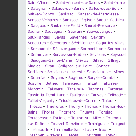
Saint-Vincent
-
Saint-Vincent-de-Salers
-
Saint-Yorre
-
Salagnon
-
Salaise-sur-Sanne
-
Salles-sous-Bois
-
Salt-en-Donzy
-
Sanilhac
-
Sansac-de-Marmiesse
-
Sansac-Veinazès
-
Sanssac-l'Église
-
Saou
-
Satillieu
-
Saugues
-
Saulzet-le-Froid
-
Sauret-Besserve
-
Saurier
-
Sauvagnat
-
Sauvain
-
Sauvessanges
-
Sauxillanges
-
Savas
-
Savennes
-
Savigny
-
Sceautres
-
Sécheras
-
Séchilienne
-
Ségur-les-Villas
-
Sembadel
-
Sénezergues
-
Sermentizon
-
Sermérieu
-
Sermoyer
-
Serves-sur-Rhône
-
Seyssins
-
Seyssuel
-
Siaugues-Sainte-Marie
-
Siévoz
-
Silhac
-
Sillingy
-
Singles
-
Siran
-
Solignac-sur-Loire
-
Sonnaz
-
Sorbiers
-
Soucieu-en-Jarrest
-
Sourcieux-les-Mines
-
Sourniac
-
Soyans
-
Sugères
-
Sury-le-Comtal
-
Susville
-
Sutrieu
-
Talencieux
-
Talizat
-
Talloires-
Montmin
-
Taluyers
-
Tanavelle
-
Taponas
-
Tartaras
-
Tassin-la-Demi-Lune
-
Taulignan
-
Tauves
-
Teilhède
-
Teillet-Argenty
-
Teissières-de-Cornet
-
Thiers
-
Thiézac
-
Thiolières
-
Thoiry
-
Thônes
-
Thonon-les-
Bains
-
Thoras
-
Thorrenc
-
Thueyts
-
Torsiac
-
Tortebesse
-
Toulaud
-
Toulon-sur-Allier
-
Tournon-
sur-Rhône
-
Tourzel-Ronzières
-
Tralaigues
-
Treignat
-
Trémouille
-
Trémouille-Saint-Loup
-
Trept
-
Treschenu-Creyers
-
Treteau
-
Trévignin
-
Trévol
-