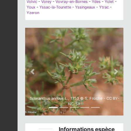
Volvic
-
Vorey
-
Vovray-en-Bornes
-
Ydes
-
Yolet
-
Youx
-
Yssac-la-Tourette
-
Yssingeaux
-
Ytrac
-
Yzeron
Previous
Next
Scleranthus annuus
L., 1753 © S. Filoche - CC BY-
NC-SA
Informations espèce