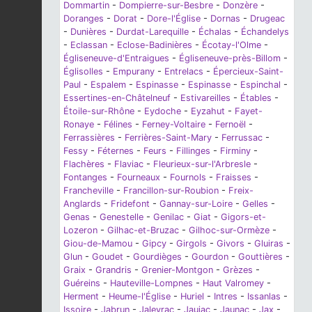
Dommartin
-
Dompierre-sur-Besbre
-
Donzère
-
Doranges
-
Dorat
-
Dore-l'Église
-
Dornas
-
Drugeac
-
Dunières
-
Durdat-Larequille
-
Échalas
-
Échandelys
-
Eclassan
-
Eclose-Badinières
-
Écotay-l'Olme
-
Égliseneuve-d'Entraigues
-
Égliseneuve-près-Billom
-
Églisolles
-
Empurany
-
Entrelacs
-
Épercieux-Saint-
Paul
-
Espalem
-
Espinasse
-
Espinasse
-
Espinchal
-
Essertines-en-Châtelneuf
-
Estivareilles
-
Étables
-
Étoile-sur-Rhône
-
Eydoche
-
Eyzahut
-
Fayet-
Ronaye
-
Félines
-
Ferney-Voltaire
-
Fernoël
-
Ferrassières
-
Ferrières-Saint-Mary
-
Ferrussac
-
Fessy
-
Féternes
-
Feurs
-
Fillinges
-
Firminy
-
Flachères
-
Flaviac
-
Fleurieux-sur-l'Arbresle
-
Fontanges
-
Fourneaux
-
Fournols
-
Fraisses
-
Francheville
-
Francillon-sur-Roubion
-
Freix-
Anglards
-
Fridefont
-
Gannay-sur-Loire
-
Gelles
-
Genas
-
Genestelle
-
Genilac
-
Giat
-
Gigors-et-
Lozeron
-
Gilhac-et-Bruzac
-
Gilhoc-sur-Ormèze
-
Giou-de-Mamou
-
Gipcy
-
Girgols
-
Givors
-
Gluiras
-
Glun
-
Goudet
-
Gourdièges
-
Gourdon
-
Gouttières
-
Graix
-
Grandris
-
Grenier-Montgon
-
Grèzes
-
Guéreins
-
Hauteville-Lompnes
-
Haut Valromey
-
Herment
-
Heume-l'Église
-
Huriel
-
Intres
-
Issanlas
-
Issoire
-
Jabrun
-
Jaleyrac
-
Jaujac
-
Jaunac
-
Jax
-