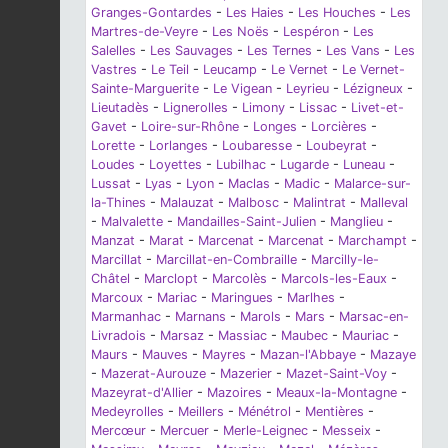
Granges-Gontardes
-
Les Haies
-
Les Houches
-
Les
Martres-de-Veyre
-
Les Noës
-
Lespéron
-
Les
Salelles
-
Les Sauvages
-
Les Ternes
-
Les Vans
-
Les
Vastres
-
Le Teil
-
Leucamp
-
Le Vernet
-
Le Vernet-
Sainte-Marguerite
-
Le Vigean
-
Leyrieu
-
Lézigneux
-
Lieutadès
-
Lignerolles
-
Limony
-
Lissac
-
Livet-et-
Gavet
-
Loire-sur-Rhône
-
Longes
-
Lorcières
-
Lorette
-
Lorlanges
-
Loubaresse
-
Loubeyrat
-
Loudes
-
Loyettes
-
Lubilhac
-
Lugarde
-
Luneau
-
Lussat
-
Lyas
-
Lyon
-
Maclas
-
Madic
-
Malarce-sur-
la-Thines
-
Malauzat
-
Malbosc
-
Malintrat
-
Malleval
-
Malvalette
-
Mandailles-Saint-Julien
-
Manglieu
-
Manzat
-
Marat
-
Marcenat
-
Marcenat
-
Marchampt
-
Marcillat
-
Marcillat-en-Combraille
-
Marcilly-le-
Châtel
-
Marclopt
-
Marcolès
-
Marcols-les-Eaux
-
Marcoux
-
Mariac
-
Maringues
-
Marlhes
-
Marmanhac
-
Marnans
-
Marols
-
Mars
-
Marsac-en-
Livradois
-
Marsaz
-
Massiac
-
Maubec
-
Mauriac
-
Maurs
-
Mauves
-
Mayres
-
Mazan-l'Abbaye
-
Mazaye
-
Mazerat-Aurouze
-
Mazerier
-
Mazet-Saint-Voy
-
Mazeyrat-d'Allier
-
Mazoires
-
Meaux-la-Montagne
-
Medeyrolles
-
Meillers
-
Ménétrol
-
Mentières
-
Mercœur
-
Mercuer
-
Merle-Leignec
-
Messeix
-