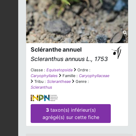
Scléranthe annuel
Scleranthus annuus
L., 1753
Classe :
Equisetopsida
Ordre :
Caryophyllales
Famille :
Caryophyllaceae
Tribu :
Sclerantheae
Genre :
Scleranthus
3
taxon(s) inférieur(s)
agrégé(s) sur cette fiche