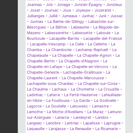
Joannas
-
Job
-
Jonage
-
Jonzier-Épagny
-
Jonzieux
-
Josat
-
Joursac
-
Joux
-
Joyeuse
-
Jozerand
-
Jullianges
-
Jullié
-
Jumeaux
-
Junhac
-
Juré
-
Jussac
-
Juvinas
-
La Balme-de-Sillingy
-
Labastide-sur-
Bésorgues
-
La Bâthie
-
Labeaume
-
La Bégude-de-
Mazenc
-
Labesserette
-
Labessette
-
Laboule
-
La
Bourboule
-
Lacapelle-Barrès
-
Lacapelle-del-Fraisse
-
Lacapelle-Viescamp
-
La Celle
-
La Cellette
-
La
Chamba
-
La Chambonie
-
Lachamp-Raphaël
-
La
Chapelaude
-
La Chapelle
-
La Chapelle-Agnon
-
La
Chapelle-Bertin
-
La Chapelle-d'Alagnon
-
La
Chapelle-en-Lafaye
-
La Chapelle-en-Vercors
-
La
Chapelle-Geneste
-
Lachapelle-Graillouse
-
La
Chapelle-Laurent
-
La Chapelle-Marcousse
-
Lachapelle-sous-Chanéac
-
La Chapelle-sur-Coise
-
La Chaulme
-
Lachaux
-
La Chomette
-
La Crouzille
-
Ladinhac
-
Lafarre
-
La Ferté-Hauterive
-
Lafeuillade-
en-Vézie
-
La Fouillouse
-
La Garde
-
La Godivelle
-
Lagorce
-
La Goutelle
-
Lalouvesc
-
Lamastre
-
Lamothe
-
La Motte-d'Aveillans
-
La Muraz
-
Lamure-
sur-Azergues
-
Lanarce
-
Landeyrat
-
Landos
-
Langeac
-
Lanobre
-
Lantriac
-
Lapalisse
-
Laprugne
-
Laqueuille
-
Larajasse
-
La Renaudie
-
La Ricamarie
-