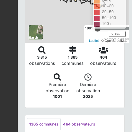
10–20
20–50
50–100
100+
1001
50 km
Nombre d'observa
Leaflet
| © OpenStreetMap
3 815
1 365
464
observations
communes
observateurs
Première
Dernière
observation
observation
1001
2025
1365
communes
464
observateurs