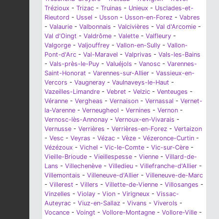
Trézioux
-
Trizac
-
Truinas
-
Unieux
-
Usclades-et-
Rieutord
-
Ussel
-
Usson
-
Usson-en-Forez
-
Vabres
-
Valaurie
-
Valbonnais
-
Valcivières
-
Val d'Arcomie
-
Val d'Oingt
-
Valdrôme
-
Valette
-
Valfleury
-
Valgorge
-
Valjouffrey
-
Vallon-en-Sully
-
Vallon-
Pont-d'Arc
-
Val-Maravel
-
Valprivas
-
Vals-les-Bains
-
Vals-près-le-Puy
-
Valuéjols
-
Vanosc
-
Varennes-
Saint-Honorat
-
Varennes-sur-Allier
-
Vassieux-en-
Vercors
-
Vaugneray
-
Vaulnaveys-le-Haut
-
Vazeilles-Limandre
-
Vebret
-
Velzic
-
Venteuges
-
Véranne
-
Vergheas
-
Vernaison
-
Vernassal
-
Vernet-
la-Varenne
-
Verneugheol
-
Vernines
-
Vernon
-
Vernosc-lès-Annonay
-
Vernoux-en-Vivarais
-
Vernusse
-
Verrières
-
Verrières-en-Forez
-
Vertaizon
-
Vesc
-
Veyras
-
Vézac
-
Vèze
-
Vézeronce-Curtin
-
Vézézoux
-
Vichel
-
Vic-le-Comte
-
Vic-sur-Cère
-
Vieille-Brioude
-
Vieillespesse
-
Vienne
-
Villard-de-
Lans
-
Villechenève
-
Villedieu
-
Villefranche-d'Allier
-
Villemontais
-
Villeneuve-d'Allier
-
Villeneuve-de-Marc
-
Villerest
-
Villers
-
Villette-de-Vienne
-
Villosanges
-
Vinzelles
-
Violay
-
Vion
-
Virigneux
-
Vissac-
Auteyrac
-
Viuz-en-Sallaz
-
Vivans
-
Viverols
-
Vocance
-
Voingt
-
Vollore-Montagne
-
Vollore-Ville
-