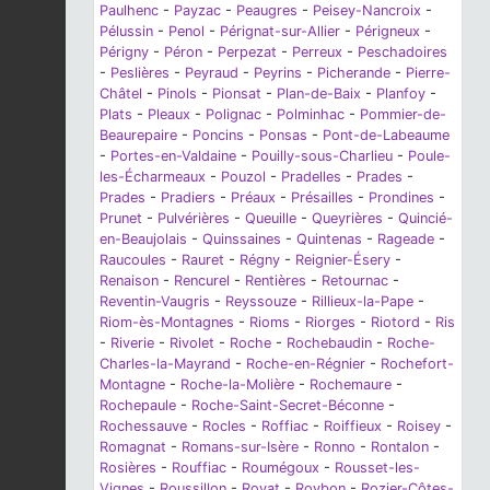
Paulhenc
-
Payzac
-
Peaugres
-
Peisey-Nancroix
-
Pélussin
-
Penol
-
Pérignat-sur-Allier
-
Périgneux
-
Périgny
-
Péron
-
Perpezat
-
Perreux
-
Peschadoires
-
Peslières
-
Peyraud
-
Peyrins
-
Picherande
-
Pierre-
Châtel
-
Pinols
-
Pionsat
-
Plan-de-Baix
-
Planfoy
-
Plats
-
Pleaux
-
Polignac
-
Polminhac
-
Pommier-de-
Beaurepaire
-
Poncins
-
Ponsas
-
Pont-de-Labeaume
-
Portes-en-Valdaine
-
Pouilly-sous-Charlieu
-
Poule-
les-Écharmeaux
-
Pouzol
-
Pradelles
-
Prades
-
Prades
-
Pradiers
-
Préaux
-
Présailles
-
Prondines
-
Prunet
-
Pulvérières
-
Queuille
-
Queyrières
-
Quincié-
en-Beaujolais
-
Quinssaines
-
Quintenas
-
Rageade
-
Raucoules
-
Rauret
-
Régny
-
Reignier-Ésery
-
Renaison
-
Rencurel
-
Rentières
-
Retournac
-
Reventin-Vaugris
-
Reyssouze
-
Rillieux-la-Pape
-
Riom-ès-Montagnes
-
Rioms
-
Riorges
-
Riotord
-
Ris
-
Riverie
-
Rivolet
-
Roche
-
Rochebaudin
-
Roche-
Charles-la-Mayrand
-
Roche-en-Régnier
-
Rochefort-
Montagne
-
Roche-la-Molière
-
Rochemaure
-
Rochepaule
-
Roche-Saint-Secret-Béconne
-
Rochessauve
-
Rocles
-
Roffiac
-
Roiffieux
-
Roisey
-
Romagnat
-
Romans-sur-Isère
-
Ronno
-
Rontalon
-
Rosières
-
Rouffiac
-
Roumégoux
-
Rousset-les-
Vignes
-
Roussillon
-
Royat
-
Roybon
-
Rozier-Côtes-