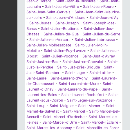
Jean-d'Hérans
-
Saint-Jean-la-Bussière
-
Saint-Jean-
Lachalm
-
Saint-Jean-la-Vêtre
-
Saint-Jean-Roure
-
Saint-Jean-Saint-Gervais
-
Saint-Jean-Saint-Maurice-
sur-Loire
-
Saint-Jeure-d'Andaure
-
Saint-Jeure-d'Ay
-
Saint-Jeures
-
Saint-Joseph
-
Saint-Joseph-des-
Bancs
-
Saint-Julien-Boutières
-
Saint-Julien-des-
Chazes
-
Saint-Julien-du-Gua
-
Saint-Julien-du-Serre
-
Saint-Julien-en-Vercors
-
Saint-Julien-Labrousse
-
Saint-Julien-Molhesabate
-
Saint-Julien-Molin-
Molette
-
Saint-Julien-Puy-Lavèze
-
Saint-Julien-sur-
Bibost
-
Saint-Julien-Vocance
-
Saint-Just-d'Avray
-
Saint-Just-en-Bas
-
Saint-Just-en-Chevalet
-
Saint-
Just-la-Pendue
-
Saint-Just-près-Brioude
-
Saint-
Just-Saint-Rambert
-
Saint-Lager
-
Saint-Lattier
-
Saint-Laure
-
Saint-Laurent-d'Agny
-
Saint-Laurent-
de-Chamousset
-
Saint-Laurent-de-Mure
-
Saint-
Laurent-d'Onay
-
Saint-Laurent-du-Pape
-
Saint-
Laurent-les-Bains
-
Saint-Laurent-Rochefort
-
Saint-
Laurent-sous-Coiron
-
Saint-Léger-sur-Vouzance
-
Saint-Loup
-
Saint-Maigner
-
Saint-Mamert
-
Saint-
Mamet-la-Salvetat
-
Saint-Marcel
-
Saint-Marcel-Bel-
Accueil
-
Saint-Marcel-d'Ardèche
-
Saint-Marcel-de-
Félines
-
Saint-Marcel-d'Urfé
-
Saint-Marcel-l'Éclairé
-
Saint-Marcel-lès-Annonay
-
Saint-Marcellin-en-Forez