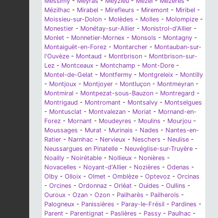
Messimy
-
Meyras
-
Meyzieu
-
Mezel
-
Mézères
-
Mézilhac
-
Mirabel
-
Mirefleurs
-
Miremont
-
Miribel
-
Moissieu-sur-Dolon
-
Molèdes
-
Molles
-
Molompize
-
Monestier
-
Monétay-sur-Allier
-
Monistrol-d'Allier
-
Monlet
-
Monnetier-Mornex
-
Monsols
-
Montagny
-
Montaiguët-en-Forez
-
Montarcher
-
Montauban-sur-
l'Ouvèze
-
Montaud
-
Montbrison
-
Montbrison-sur-
Lez
-
Montceaux
-
Montchamp
-
Mont-Dore
-
Montel-de-Gelat
-
Montfermy
-
Montgreleix
-
Montilly
-
Montjoux
-
Montjoyer
-
Montluçon
-
Montmeyran
-
Montmiral
-
Montpezat-sous-Bauzon
-
Montregard
-
Montrigaud
-
Montromant
-
Montsalvy
-
Montselgues
-
Montusclat
-
Montvalezan
-
Moriat
-
Mornand-en-
Forez
-
Mornant
-
Moudeyres
-
Moulins
-
Mourjou
-
Moussages
-
Murat
-
Murinais
-
Nades
-
Nantes-en-
Ratier
-
Narnhac
-
Nervieux
-
Neschers
-
Neulise
-
Neussargues en Pinatelle
-
Neuvéglise-sur-Truyère
-
Noailly
-
Noirétable
-
Nollieux
-
Nonières
-
Novacelles
-
Noyant-d'Allier
-
Nozières
-
Odenas
-
Olby
-
Olloix
-
Olmet
-
Omblèze
-
Optevoz
-
Orcinas
-
Orcines
-
Ordonnaz
-
Orléat
-
Ouides
-
Oullins
-
Ouroux
-
Ozan
-
Ozon
-
Pailharès
-
Pailherols
-
Palogneux
-
Panissières
-
Paray-le-Frésil
-
Pardines
-
Parent
-
Parentignat
-
Paslières
-
Passy
-
Paulhac
-