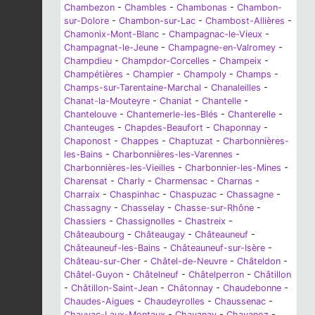
Chambezon
-
Chambles
-
Chambonas
-
Chambon-
sur-Dolore
-
Chambon-sur-Lac
-
Chambost-Allières
-
Chamonix-Mont-Blanc
-
Champagnac-le-Vieux
-
Champagnat-le-Jeune
-
Champagne-en-Valromey
-
Champdieu
-
Champdor-Corcelles
-
Champeix
-
Champétières
-
Champier
-
Champoly
-
Champs
-
Champs-sur-Tarentaine-Marchal
-
Chanaleilles
-
Chanat-la-Mouteyre
-
Chaniat
-
Chantelle
-
Chantelouve
-
Chantemerle-les-Blés
-
Chanterelle
-
Chanteuges
-
Chapdes-Beaufort
-
Chaponnay
-
Chaponost
-
Chappes
-
Chaptuzat
-
Charbonnières-
les-Bains
-
Charbonnières-les-Varennes
-
Charbonnières-les-Vieilles
-
Charbonnier-les-Mines
-
Charensat
-
Charly
-
Charmensac
-
Charnas
-
Charraix
-
Chaspinhac
-
Chaspuzac
-
Chassagne
-
Chassagny
-
Chasselay
-
Chasse-sur-Rhône
-
Chassiers
-
Chassignolles
-
Chastreix
-
Châteaubourg
-
Châteaugay
-
Châteauneuf
-
Châteauneuf-les-Bains
-
Châteauneuf-sur-Isère
-
Château-sur-Cher
-
Châtel-de-Neuvre
-
Châteldon
-
Châtel-Guyon
-
Châtelneuf
-
Châtelperron
-
Châtillon
-
Châtillon-Saint-Jean
-
Châtonnay
-
Chaudebonne
-
Chaudes-Aigues
-
Chaudeyrolles
-
Chaussenac
-
Chauvac-Laux-Montaux
-
Chavanay
-
Chavanoz
-