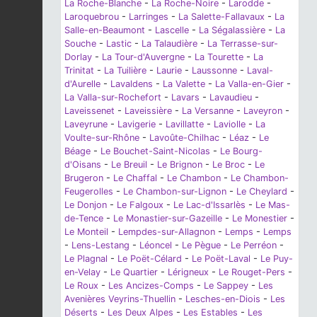
La Roche-Blanche
-
La Roche-Noire
-
Larodde
-
Laroquebrou
-
Larringes
-
La Salette-Fallavaux
-
La
Salle-en-Beaumont
-
Lascelle
-
La Ségalassière
-
La
Souche
-
Lastic
-
La Talaudière
-
La Terrasse-sur-
Dorlay
-
La Tour-d'Auvergne
-
La Tourette
-
La
Trinitat
-
La Tuilière
-
Laurie
-
Laussonne
-
Laval-
d'Aurelle
-
Lavaldens
-
La Valette
-
La Valla-en-Gier
-
La Valla-sur-Rochefort
-
Lavars
-
Lavaudieu
-
Laveissenet
-
Laveissière
-
La Versanne
-
Laveyron
-
Laveyrune
-
Lavigerie
-
Lavillatte
-
Laviolle
-
La
Voulte-sur-Rhône
-
Lavoûte-Chilhac
-
Léaz
-
Le
Béage
-
Le Bouchet-Saint-Nicolas
-
Le Bourg-
d'Oisans
-
Le Breuil
-
Le Brignon
-
Le Broc
-
Le
Brugeron
-
Le Chaffal
-
Le Chambon
-
Le Chambon-
Feugerolles
-
Le Chambon-sur-Lignon
-
Le Cheylard
-
Le Donjon
-
Le Falgoux
-
Le Lac-d'Issarlès
-
Le Mas-
de-Tence
-
Le Monastier-sur-Gazeille
-
Le Monestier
-
Le Monteil
-
Lempdes-sur-Allagnon
-
Lemps
-
Lemps
-
Lens-Lestang
-
Léoncel
-
Le Pègue
-
Le Perréon
-
Le Plagnal
-
Le Poët-Célard
-
Le Poët-Laval
-
Le Puy-
en-Velay
-
Le Quartier
-
Lérigneux
-
Le Rouget-Pers
-
Le Roux
-
Les Ancizes-Comps
-
Le Sappey
-
Les
Avenières Veyrins-Thuellin
-
Lesches-en-Diois
-
Les
Déserts
-
Les Deux Alpes
-
Les Estables
-
Les