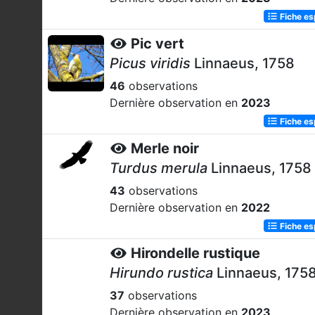
Fiche e
Pic vert
Picus viridis
Linnaeus, 1758
46
observations
Dernière observation en
2023
Fiche e
Merle noir
Turdus merula
Linnaeus, 1758
43
observations
Dernière observation en
2022
Fiche e
Hirondelle rustique
Hirundo rustica
Linnaeus, 175
37
observations
Dernière observation en
2023