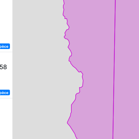
spèce
758
spèce