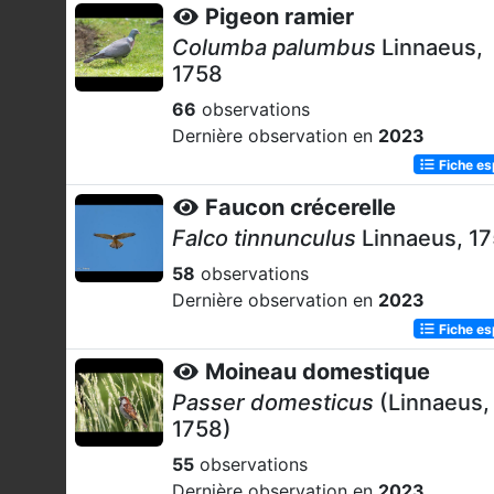
Pigeon ramier
Columba palumbus
Linnaeus,
1758
66
observations
Dernière observation en
2023
Fiche e
Faucon crécerelle
Falco tinnunculus
Linnaeus, 1
58
observations
Dernière observation en
2023
Fiche e
Moineau domestique
Passer domesticus
(Linnaeus,
1758)
55
observations
Dernière observation en
2023