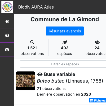
Biodiv'AURA Atlas
Commune de La Gimond
Résultats avancés
1 521
403
24
observations
espèces
observateu
Buse variable
Buteo buteo
(Linnaeus, 1758)
71
observations
Dernière observation en
2023
Fiche e