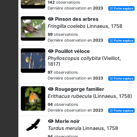
142
observations
Dernière observation en
2023
Fiche espèce
Pinson des arbres
Fringilla coelebs
Linnaeus, 1758
99
observations
Dernière observation en
2023
Fiche espèce
Pouillot véloce
Phylloscopus collybita
(Vieillot,
1817)
97
observations
Dernière observation en
2023
Fiche espèce
Rougegorge familier
Erithacus rubecula
(Linnaeus, 1758)
94
observations
Dernière observation en
2023
Fiche espèce
Merle noir
Turdus merula
Linnaeus, 1758
94
observations