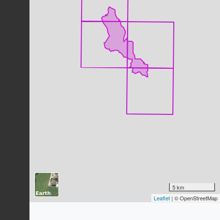
Dernière observation en
2023
Fiche espèce
Buse variable
Buteo buteo
(Linnaeus, 1758)
65
observations
Dernière observation en
2023
Fiche espèce
Corneille noire
Corvus corone
Linnaeus, 1758
49
observations
Dernière observation en
2023
Fiche espèce
Mésange bleue
Cyanistes caeruleus
(Linnaeus,
1758)
37
observations
Dernière observation en
2023
Fiche espèce
Pic vert
5 km
Picus viridis
Linnaeus, 1758
Leaflet
| © OpenStreetMap
36
observations
Dernière observation en
2022