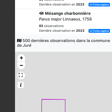
Dernière observation en
2023
Fiche espèce
Mésange charbonnière
Parus major
Linnaeus, 1758
83
observations
Dernière observation en
2023
Fiche espèce
Pigeon ramier
500 dernières observations dans la commune
de
Juré
Columba palumbus
Linnaeus, 1758
76
observations
+
Dernière observation en
2023
Fiche espèce
−
Troglodyte mignon
Troglodytes troglodytes
(Linnaeus,
1758)
74
observations
Dernière observation en
2023
Fiche espèce
Geai des chênes
Garrulus glandarius
(Linnaeus, 1758)
72
observations