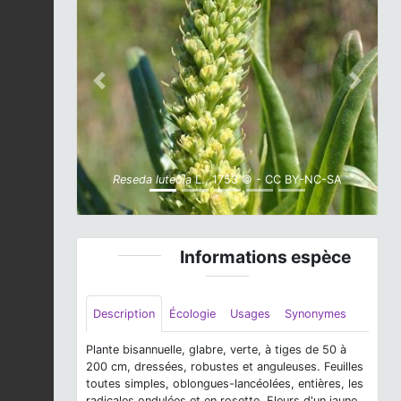
Previous
Next
Reseda luteola
L., 1753 © - CC BY-NC-SA
Informations espèce
Description
Écologie
Usages
Synonymes
Plante bisannuelle, glabre, verte, à tiges de 50 à
200 cm, dressées, robustes et anguleuses. Feuilles
toutes simples, oblongues-lancéolées, entières, les
radicales ondulées et en rosette. Fleurs d'un jaune