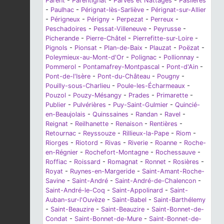
Parent
-
Parentignat
-
Parves et Nattages
-
Paslières
-
Paulhac
-
Pérignat-lès-Sarliève
-
Pérignat-sur-Allier
-
Périgneux
-
Périgny
-
Perpezat
-
Perreux
-
Peschadoires
-
Pessat-Villeneuve
-
Peyrusse
-
Picherande
-
Pierre-Châtel
-
Pierrefitte-sur-Loire
-
Pignols
-
Pionsat
-
Plan-de-Baix
-
Plauzat
-
Poëzat
-
Poleymieux-au-Mont-d'Or
-
Polignac
-
Pollionnay
-
Pommerol
-
Pontamafrey-Montpascal
-
Pont-d'Ain
-
Pont-de-l'Isère
-
Pont-du-Château
-
Pougny
-
Pouilly-sous-Charlieu
-
Poule-les-Écharmeaux
-
Pouzol
-
Pouzy-Mésangy
-
Prades
-
Primarette
-
Publier
-
Pulvérières
-
Puy-Saint-Gulmier
-
Quincié-
en-Beaujolais
-
Quinssaines
-
Randan
-
Ravel
-
Reignat
-
Reilhanette
-
Renaison
-
Rentières
-
Retournac
-
Reyssouze
-
Rillieux-la-Pape
-
Riom
-
Riorges
-
Riotord
-
Rivas
-
Riverie
-
Roanne
-
Roche-
en-Régnier
-
Rochefort-Montagne
-
Rochessauve
-
Roffiac
-
Roissard
-
Romagnat
-
Ronnet
-
Rosières
-
Royat
-
Ruynes-en-Margeride
-
Saint-Amant-Roche-
Savine
-
Saint-André
-
Saint-André-de-Chalencon
-
Saint-André-le-Coq
-
Saint-Appolinard
-
Saint-
Auban-sur-l'Ouvèze
-
Saint-Babel
-
Saint-Barthélemy
-
Saint-Beauzire
-
Saint-Beauzire
-
Saint-Bonnet-de-
Condat
-
Saint-Bonnet-de-Mure
-
Saint-Bonnet-de-