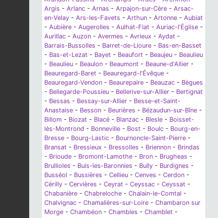
Argis
-
Arlanc
-
Arnas
-
Arpajon-sur-Cère
-
Arsac-
en-Velay
-
Ars-les-Favets
-
Arthun
-
Artonne
-
Aubiat
-
Aubière
-
Augerolles
-
Aulhat-Flat
-
Auriac-l'Église
-
Aurillac
-
Auzon
-
Avermes
-
Avrieux
-
Aydat
-
Barrais-Bussolles
-
Barret-de-Lioure
-
Bas-en-Basset
-
Bas-et-Lezat
-
Bayet
-
Beaufort
-
Beaujeu
-
Beaulieu
-
Beaulieu
-
Beaulon
-
Beaumont
-
Beaune-d'Allier
-
Beauregard-Baret
-
Beauregard-l'Évêque
-
Beauregard-Vendon
-
Beaurepaire
-
Beauzac
-
Bègues
-
Bellegarde-Poussieu
-
Bellerive-sur-Allier
-
Bertignat
-
Bessas
-
Bessay-sur-Allier
-
Besse-et-Saint-
Anastaise
-
Besson
-
Beurières
-
Bézaudun-sur-Bîne
-
Billom
-
Biozat
-
Blacé
-
Blanzac
-
Blesle
-
Boisset-
lès-Montrond
-
Bonneville
-
Bost
-
Boulc
-
Bourg-en-
Bresse
-
Bourg-Lastic
-
Bournoncle-Saint-Pierre
-
Bransat
-
Bressieux
-
Bressolles
-
Briennon
-
Brindas
-
Brioude
-
Bromont-Lamothe
-
Bron
-
Brugheas
-
Brullioles
-
Buis-les-Baronnies
-
Bully
-
Burdignes
-
Busséol
-
Bussières
-
Cellieu
-
Cenves
-
Cerdon
-
Cérilly
-
Cervières
-
Ceyrat
-
Ceyssac
-
Ceyssat
-
Chabanière
-
Chabreloche
-
Chalain-le-Comtal
-
Chalvignac
-
Chamalières-sur-Loire
-
Chambaron sur
Morge
-
Chambéon
-
Chambles
-
Chamblet
-