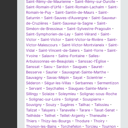
Saint-Rémy-de-Maurienne
-
Saint-Rémy-sur-Durolle
-
Saint-Romain-d'Urfé
-
Saint-Romain-Lachalm
-
Saint-
Romain-le-Puy
-
Saint-Santin-de-Maurs
-
Saint-
Saturnin
-
Saint-Sauves-d'Auvergne
-
Saint-Sauveur-
de-Cruzières
-
Saint-Sauveur-la-Sagne
-
Saint-
Siméon-de-Bressieux
-
Saint-Sylvestre-Pragoulin
-
Saint-Symphorien-de-Lay
-
Saint-Vérand
-
Saint-
Victor
-
Saint-Victor
-
Saint-Victor-la-Rivière
-
Saint-
Victor-Malescours
-
Saint-Victor-Montvianeix
-
Saint-
Vidal
-
Saint-Vincent-de-Salers
-
Saint-Yorre
-
Saint-
Yvoine
-
Salavre
-
Salins-Fontaine
-
Salles-
Arbuissonnas-en-Beaujolais
-
Sanssac-l'Église
-
Sanssat
-
Saou
-
Sardon
-
Saugues
-
Sauret-
Besserve
-
Saurier
-
Sauvagnat-Sainte-Marthe
-
Sauvagny
-
Savas-Mépin
-
Sayat
-
Scientrier
-
Séderon
-
Ségur-les-Villas
-
Serbannes
-
Sermentizon
-
Servant
-
Seychalles
-
Siaugues-Sainte-Marie
-
Sillingy
-
Solaize
-
Soleymieu
-
Solignac-sous-Roche
-
Solignac-sur-Loire
-
Solignat
-
Souspierre
-
Souvigny
-
Souzy
-
Sugères
-
Tailhac
-
Talissieu
-
Talizat
-
Taluyers
-
Tanavelle
-
Tarare
-
Taxat-Senat
-
Teilhède
-
Teilhet
-
Teillet-Argenty
-
Theneuille
-
Thiers
-
Thizy-les-Bourgs
-
Thodure
-
Thoiry
-
Thonon-les-Bains
-
Torchefelon
-
Torcieu
-
Tournon
-