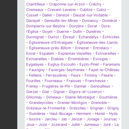
Craintilleux
-
Craponne-sur-Arzon
-
Créchy
-
Cremeaux
-
Crevant-Laveine
-
Cublize
-
Culoz
-
Cusset
-
Dallet
-
Dareizé
-
Dauzat-sur-Vodable
-
Davayat
-
Deneuille-les-Mines
-
Domancy
-
Domérat
-
Dompierre-sur-Besbre
-
Donzère
-
Dorat
-
Dore-
l'Église
-
Doyet
-
Duerne
-
Dullin
-
Dunières
-
Durmignat
-
Durtol
-
Ébreuil
-
Échandelys
-
Échirolles
-
Égliseneuve-d'Entraigues
-
Égliseneuve-des-Liards
-
Égliseneuve-près-Billom
-
Ennezat
-
Entrelacs
-
Enval
-
Espalem
-
Esplantas-Vazeilles
-
Estivareilles
-
Estivareilles
-
Étables
-
Étrembières
-
Évosges
-
Eygalayes
-
Eygluy-Escoulin
-
Eyzin-Pinet
-
Faramans
-
Faucigny
-
Faverges-Seythenex
-
Fayet-le-Château
-
Feillens
-
Ferrassières
-
Feurs
-
Firminy
-
Fleurie
-
Fourilles
-
Fourneaux
-
Fraisses
-
Franchesse
-
Freney
-
Frugières-le-Pin
-
Gannat
-
Genouilleux
-
Gerzat
-
Giat
-
Gignat
-
Gigors-et-Lozeron
-
Gillonnay
-
Gimeaux
-
Glaine-Montaigut
-
Gouttières
-
Grandeyrolles
-
Grenier-Montgon
-
Grenoble
-
Grézieux-le-Fromental
-
Grézolles
-
Grignan
-
Grigny
-
Gumières
-
Haut-Bocage
-
Herment
-
Huriel
-
Hyds
-
Issoire
-
Jarcieu
-
Jas
-
Jenzat
-
Jonage
-
Joursac
-
Joux
-
Joze
-
Jozerand
-
Jullié
-
Jumeaux
-
Juré
-
La