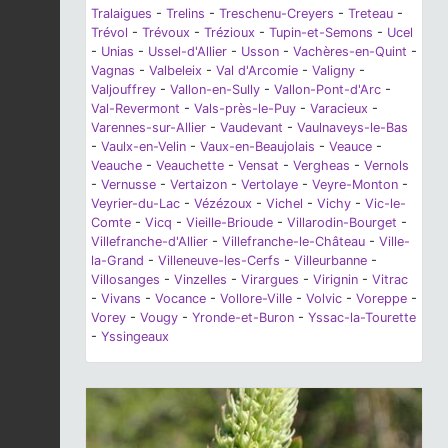
Tralaigues
-
Trelins
-
Treschenu-Creyers
-
Treteau
-
Trévol
-
Trévoux
-
Trézioux
-
Tupin-et-Semons
-
Ucel
-
Unias
-
Ussel-d'Allier
-
Usson
-
Vachères-en-Quint
-
Vagnas
-
Valbeleix
-
Val d'Arcomie
-
Valigny
-
Valjouffrey
-
Vallon-en-Sully
-
Vallon-Pont-d'Arc
-
Val-Revermont
-
Vals-près-le-Puy
-
Varacieux
-
Varennes-sur-Allier
-
Vaudevant
-
Vaulnaveys-le-Bas
-
Vaulx-en-Velin
-
Vaux-en-Beaujolais
-
Veauce
-
Veauche
-
Veauchette
-
Vensat
-
Vergheas
-
Vernols
-
Vernusse
-
Vertaizon
-
Vertolaye
-
Veyre-Monton
-
Veyrier-du-Lac
-
Vézézoux
-
Vichel
-
Vichy
-
Vic-le-
Comte
-
Vicq
-
Vieille-Brioude
-
Villarodin-Bourget
-
Villefranche-d'Allier
-
Villefranche-le-Château
-
Ville-
la-Grand
-
Villeneuve-les-Cerfs
-
Villeurbanne
-
Villosanges
-
Vinzelles
-
Virargues
-
Virignin
-
Vitrac
-
Vivans
-
Vocance
-
Vollore-Ville
-
Volvic
-
Voreppe
-
Vorey
-
Vougy
-
Yronde-et-Buron
-
Yssac-la-Tourette
-
Yssingeaux