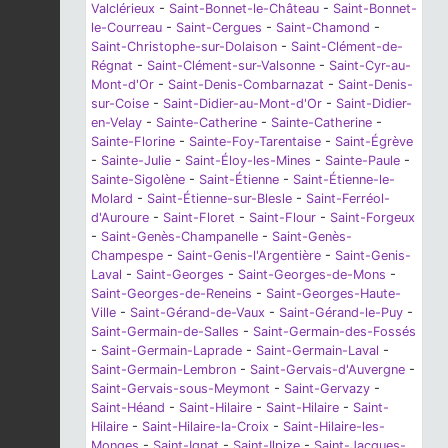
Valclérieux
-
Saint-Bonnet-le-Château
-
Saint-Bonnet-
le-Courreau
-
Saint-Cergues
-
Saint-Chamond
-
Saint-Christophe-sur-Dolaison
-
Saint-Clément-de-
Régnat
-
Saint-Clément-sur-Valsonne
-
Saint-Cyr-au-
Mont-d'Or
-
Saint-Denis-Combarnazat
-
Saint-Denis-
sur-Coise
-
Saint-Didier-au-Mont-d'Or
-
Saint-Didier-
en-Velay
-
Sainte-Catherine
-
Sainte-Catherine
-
Sainte-Florine
-
Sainte-Foy-Tarentaise
-
Saint-Égrève
-
Sainte-Julie
-
Saint-Éloy-les-Mines
-
Sainte-Paule
-
Sainte-Sigolène
-
Saint-Étienne
-
Saint-Étienne-le-
Molard
-
Saint-Étienne-sur-Blesle
-
Saint-Ferréol-
d'Auroure
-
Saint-Floret
-
Saint-Flour
-
Saint-Forgeux
-
Saint-Genès-Champanelle
-
Saint-Genès-
Champespe
-
Saint-Genis-l'Argentière
-
Saint-Genis-
Laval
-
Saint-Georges
-
Saint-Georges-de-Mons
-
Saint-Georges-de-Reneins
-
Saint-Georges-Haute-
Ville
-
Saint-Gérand-de-Vaux
-
Saint-Gérand-le-Puy
-
Saint-Germain-de-Salles
-
Saint-Germain-des-Fossés
-
Saint-Germain-Laprade
-
Saint-Germain-Laval
-
Saint-Germain-Lembron
-
Saint-Gervais-d'Auvergne
-
Saint-Gervais-sous-Meymont
-
Saint-Gervazy
-
Saint-Héand
-
Saint-Hilaire
-
Saint-Hilaire
-
Saint-
Hilaire
-
Saint-Hilaire-la-Croix
-
Saint-Hilaire-les-
Monges
-
Saint-Ignat
-
Saint-Ilpize
-
Saint-Jacques-