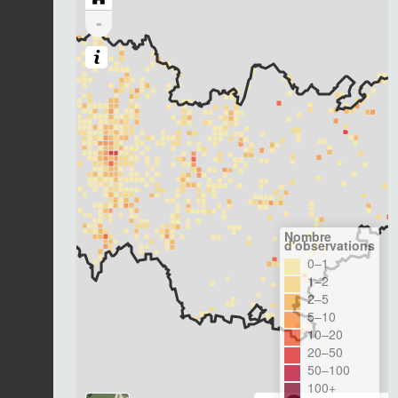
-
Nombre
d'observations
0–1
1–2
2–5
5–10
10–20
20–50
50–100
100+