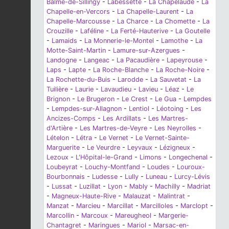
Balme-de-Sillingy
-
Labessette
-
La Chapelaude
-
La
Chapelle-en-Vercors
-
La Chapelle-Laurent
-
La
Chapelle-Marcousse
-
La Charce
-
La Chomette
-
La
Crouzille
-
Laféline
-
La Ferté-Hauterive
-
La Goutelle
-
Lamaids
-
La Monnerie-le-Montel
-
Lamothe
-
La
Motte-Saint-Martin
-
Lamure-sur-Azergues
-
Landogne
-
Langeac
-
La Pacaudière
-
Lapeyrouse
-
Laps
-
Lapte
-
La Roche-Blanche
-
La Roche-Noire
-
La Rochette-du-Buis
-
Larodde
-
La Sauvetat
-
La
Tuilière
-
Laurie
-
Lavaudieu
-
Lavieu
-
Léaz
-
Le
Brignon
-
Le Brugeron
-
Le Crest
-
Le Gua
-
Lempdes
-
Lempdes-sur-Allagnon
-
Lentiol
-
Léotoing
-
Les
Ancizes-Comps
-
Les Ardillats
-
Les Martres-
d'Artière
-
Les Martres-de-Veyre
-
Les Neyrolles
-
Lételon
-
Létra
-
Le Vernet
-
Le Vernet-Sainte-
Marguerite
-
Le Veurdre
-
Leyvaux
-
Lézigneux
-
Lezoux
-
L'Hôpital-le-Grand
-
Limons
-
Longechenal
-
Loubeyrat
-
Louchy-Montfand
-
Loudes
-
Louroux-
Bourbonnais
-
Ludesse
-
Lully
-
Luneau
-
Lurcy-Lévis
-
Lussat
-
Luzillat
-
Lyon
-
Mably
-
Machilly
-
Madriat
-
Magneux-Haute-Rive
-
Malauzat
-
Malintrat
-
Manzat
-
Marcieu
-
Marcillat
-
Marcilloles
-
Marclopt
-
Marcollin
-
Marcoux
-
Mareugheol
-
Margerie-
Chantagret
-
Maringues
-
Mariol
-
Marsac-en-