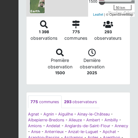
1500
50 km
Nombre d'observa
Leaflet
| © OpenStreetMap
1 398
775
293
observations
communes
observateurs
Première
Dernière
observation
observation
1500
2025
775
communes
293
observateurs
Agnat
-
Agnin
-
Aiguilhe
-
Ainay-le-Château
-
Albepierre-Bredons
-
Alleuze
-
Ambert
-
Ambilly
-
Amions
-
Andelat
-
Anglards-de-Saint-Flour
-
Annecy
-
Anse
-
Anterrieux
-
Anzat-le-Luguet
-
Apchat
-
Arandon-Passins
-
Archamps
-
Ardes
-
Arenthon
-