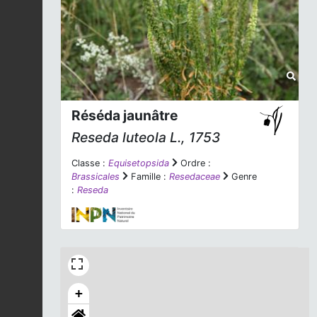
Réséda jaunâtre
Reseda luteola
L., 1753
Classe :
Equisetopsida
Ordre :
Brassicales
Famille :
Resedaceae
Genre
:
Reseda
+