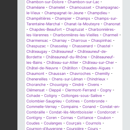
Chambon-sur-Dolore
-
Chambon-sur-Lac
-
Chaméane
-
Chamelet
-
Chamousset
-
Champagnac-
le-Vieux
-
Champagnat-le-Jeune
-
Champdieu
-
Champétières
-
Champier
-
Champs
-
Champs-sur-
Tarentaine-Marchal
-
Chanat-la-Mouteyre
-
Chanonat
-
Chapdes-Beaufort
-
Chaptuzat
-
Charbonnières-
les-Varennes
-
Charbonnières-les-Vieilles
-
Charmeil
-
Charmensac
-
Charnay
-
Charroux
-
Chaspinhac
-
Chaspuzac
-
Chasselay
-
Chassenard
-
Chastel
-
Châteaugay
-
Châteauneuf
-
Châteauneuf-de-
Bordette
-
Châteauneuf-du-Rhône
-
Châteauneuf-
les-Bains
-
Château-sur-Allier
-
Château-sur-Cher
-
Châtel-de-Neuvre
-
Châtillon
-
Chaudes-Aigues
-
Chaumont
-
Chaussan
-
Chavroches
-
Chemilly
-
Chenereilles
-
Chens-sur-Léman
-
Chindrieux
-
Choranche
-
Chouvigny
-
Cindré
-
Civens
-
Clémensat
-
Cleppé
-
Clermont-Ferrand
-
Cogny
-
Cohade
-
Coligny
-
Collonges-sous-Salève
-
Colombier-Saugnieu
-
Coltines
-
Combronde
-
Commelle-Vernay
-
Compains
-
Conand
-
Condat-en-
Combraille
-
Condat-lès-Montboissier
-
Condorcet
-
Contigny
-
Coren
-
Cornas
-
Cottance
-
Coubon
-
Coudes
-
Coulanges
-
Courçais
-
Cournols
-
Cournon-d'Auvergne
-
Courpière
-
Cours
-