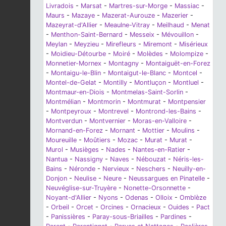
Livradois
-
Marsat
-
Martres-sur-Morge
-
Massiac
-
Maurs
-
Mazaye
-
Mazerat-Aurouze
-
Mazerier
-
Mazeyrat-d'Allier
-
Meaulne-Vitray
-
Meilhaud
-
Menat
-
Menthon-Saint-Bernard
-
Messeix
-
Mévouillon
-
Meylan
-
Meyzieu
-
Mirefleurs
-
Miremont
-
Misérieux
-
Moidieu-Détourbe
-
Moiré
-
Molèdes
-
Molompize
-
Monnetier-Mornex
-
Montagny
-
Montaiguët-en-Forez
-
Montaigu-le-Blin
-
Montaigut-le-Blanc
-
Montcel
-
Montel-de-Gelat
-
Montilly
-
Montluçon
-
Montluel
-
Montmaur-en-Diois
-
Montmelas-Saint-Sorlin
-
Montmélian
-
Montmorin
-
Montmurat
-
Montpensier
-
Montpeyroux
-
Montrevel
-
Montrond-les-Bains
-
Montverdun
-
Montvernier
-
Moras-en-Valloire
-
Mornand-en-Forez
-
Mornant
-
Mottier
-
Moulins
-
Moureuille
-
Moûtiers
-
Mozac
-
Murat
-
Murat
-
Murol
-
Musièges
-
Nades
-
Nantes-en-Ratier
-
Nantua
-
Nassigny
-
Naves
-
Nébouzat
-
Néris-les-
Bains
-
Néronde
-
Nervieux
-
Neschers
-
Neuilly-en-
Donjon
-
Neulise
-
Neure
-
Neussargues en Pinatelle
-
Neuvéglise-sur-Truyère
-
Nonette-Orsonnette
-
Noyant-d'Allier
-
Nyons
-
Odenas
-
Olloix
-
Omblèze
-
Orbeil
-
Orcet
-
Orcines
-
Ornacieux
-
Ouides
-
Pact
-
Panissières
-
Paray-sous-Briailles
-
Pardines
-