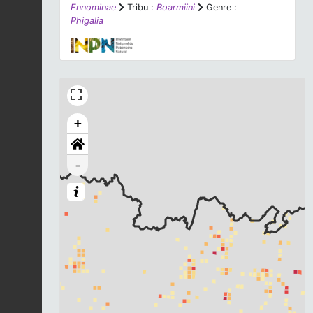
Ennominae
Tribu :
Boarmiini
Genre :
Phigalia
+
-