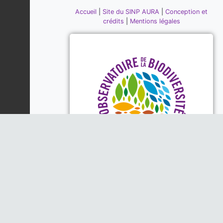
Accueil
|
Site du SINP AURA
|
Conception et
crédits
|
Mentions légales
Piloté par la DREAL, la Région
Auvergne-Rhône-Alpes et l'Office
Français de la Biodiversité