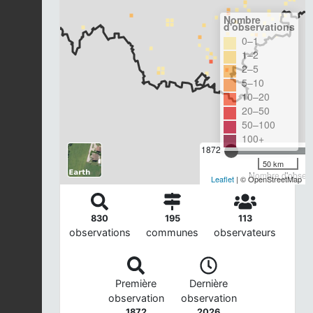
Nombre
d'observations
0–1
1–2
2–5
5–10
10–20
20–50
50–100
100+
1872
50 km
Nombre d'observa
Leaflet
| © OpenStreetMap
830
195
113
observations
communes
observateurs
Première
Dernière
observation
observation
1872
2026