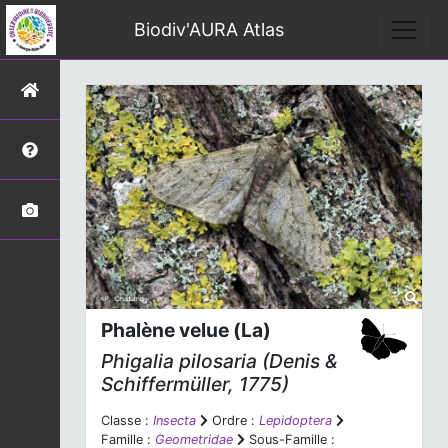
Biodiv'AURA Atlas
Phalène velue (La)
Phigalia pilosaria
(Denis &
Schiffermüller, 1775)
Classe :
Insecta
Ordre :
Lepidoptera
Famille :
Geometridae
Sous-Famille :