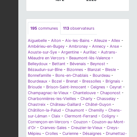
195
communes
113
observateurs
Aiguebelle
-
Aiton
-
Aix-les-Bains
-
Alleuze
-
Allex
-
Ambérieu-en-Bugey
-
Ambronay
-
Annecy
-
Anse
-
Aouste-sur-Sye
-
Argentine
-
Aurillac
-
Autrans-
Méaudre en Vercors
-
Beaumont-lès-Valence
-
Belleydoux
-
Bettant
-
Bévenais
-
Beynost
-
Bézaudun-sur-Bîne
-
Bizonnes
-
Blanzat
-
Blesle
-
Bonnefamille
-
Bons-en-Chablais
-
Bourdeau
-
Bourdeaux
-
Bozel
-
Brenat
-
Bressolles
-
Brignais
-
Brioude
-
Brison-Saint-Innocent
-
Ceignes
-
Ceyrat
-
Champagnac-le-Vieux
-
Chantelouve
-
Chaponost
-
Charbonnières-les-Vieilles
-
Charly
-
Chasselay
-
Chastreix
-
Château-Gaillard
-
Châtel-Guyon
-
Châtillon-la-Palud
-
Chaumont
-
Chemilly
-
Chens-
sur-Léman
-
Claix
-
Clermont-Ferrand
-
Coligny
-
Corrençon-en-Vercors
-
Couzon
-
Couzon-au-Mont-
d'Or
-
Cranves-Sales
-
Creuzier-le-Vieux
-
Creys-
Mépieu
-
Crolles
-
Curienne
-
Désaignes
-
Drumettaz-