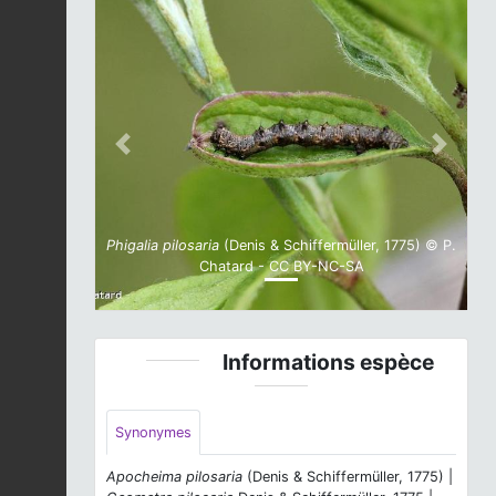
Previous
Next
Phigalia pilosaria
(Denis & Schiffermüller, 1775) © P.
Chatard - CC BY-NC-SA
Informations espèce
Synonymes
Apocheima pilosaria
(Denis & Schiffermüller, 1775) |