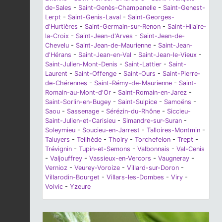
de-Sales
-
Saint-Genès-Champanelle
-
Saint-Genest-
Lerpt
-
Saint-Genis-Laval
-
Saint-Georges-
d'Hurtières
-
Saint-Germain-sur-Renon
-
Saint-Hilaire-
la-Croix
-
Saint-Jean-d'Arves
-
Saint-Jean-de-
Chevelu
-
Saint-Jean-de-Maurienne
-
Saint-Jean-
d'Hérans
-
Saint-Jean-en-Val
-
Saint-Jean-le-Vieux
-
Saint-Julien-Mont-Denis
-
Saint-Lattier
-
Saint-
Laurent
-
Saint-Offenge
-
Saint-Ours
-
Saint-Pierre-
de-Chérennes
-
Saint-Rémy-de-Maurienne
-
Saint-
Romain-au-Mont-d'Or
-
Saint-Romain-en-Jarez
-
Saint-Sorlin-en-Bugey
-
Saint-Sulpice
-
Samoëns
-
Saou
-
Sassenage
-
Sérézin-du-Rhône
-
Siccieu-
Saint-Julien-et-Carisieu
-
Simandre-sur-Suran
-
Soleymieu
-
Soucieu-en-Jarrest
-
Talloires-Montmin
-
Taluyers
-
Teilhède
-
Thoiry
-
Torchefelon
-
Trept
-
Trévignin
-
Tupin-et-Semons
-
Valbonnais
-
Val-Cenis
-
Valjouffrey
-
Vassieux-en-Vercors
-
Vaugneray
-
Vernioz
-
Veurey-Voroize
-
Villard-sur-Doron
-
Villarodin-Bourget
-
Villars-les-Dombes
-
Viry
-
Volvic
-
Yzeure