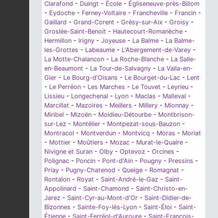
Clarafond
-
Duingt
-
École
-
Égliseneuve-près-Billom
-
Eydoche
-
Ferney-Voltaire
-
Francheville
-
Francin
-
Gaillard
-
Grand-Corent
-
Grésy-sur-Aix
-
Groisy
-
Groslée-Saint-Benoit
-
Hautecourt-Romanèche
-
Hermillon
-
Irigny
-
Joyeuse
-
La Balme
-
La Balme-
les-Grottes
-
Labeaume
-
L'Abergement-de-Varey
-
La Motte-Chalancon
-
La Roche-Blanche
-
La Salle-
en-Beaumont
-
La Tour-de-Salvagny
-
La Valla-en-
Gier
-
Le Bourg-d'Oisans
-
Le Bourget-du-Lac
-
Lent
-
Le Perréon
-
Les Marches
-
Le Touvet
-
Leyrieu
-
Lissieu
-
Longechenal
-
Lyon
-
Maclas
-
Malleval
-
Marcillat
-
Mazoires
-
Meillers
-
Millery
-
Mionnay
-
Miribel
-
Mizoën
-
Moidieu-Détourbe
-
Montbrison-
sur-Lez
-
Montélier
-
Montpezat-sous-Bauzon
-
Montracol
-
Montverdun
-
Montvicq
-
Moras
-
Moriat
-
Mottier
-
Moûtiers
-
Mozac
-
Murat-le-Quaire
-
Nivigne et Suran
-
Olby
-
Optevoz
-
Orcines
-
Polignac
-
Poncin
-
Pont-d'Ain
-
Pougny
-
Pressins
-
Priay
-
Pugny-Chatenod
-
Queige
-
Romagnat
-
Rontalon
-
Royat
-
Saint-André-le-Gaz
-
Saint-
Appolinard
-
Saint-Chamond
-
Saint-Christo-en-
Jarez
-
Saint-Cyr-au-Mont-d'Or
-
Saint-Didier-de-
Bizonnes
-
Sainte-Foy-lès-Lyon
-
Saint-Éloi
-
Saint-
Étienne
-
Saint-Ferréol-d'Auroure
-
Saint-François-