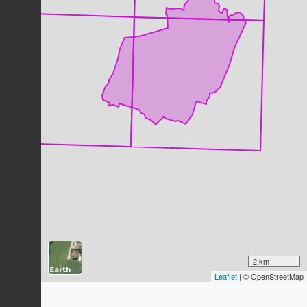
Étourneau sansonnet
Sturnus vulgaris
Linnaeus, 1758
68
observations
Dernière observation en
2023
Fiche espèce
Héron cendré
Ardea cinerea
Linnaeus, 1758
63
observations
Dernière observation en
2023
Fiche espèce
Rougegorge familier
Erithacus rubecula
(Linnaeus, 1758)
62
observations
Dernière observation en
2023
Fiche espèce
Chevreuil européen
Capreolus capreolus
(Linnaeus,
1758)
2 km
Leaflet
| © OpenStreetMap
57
observations
Dernière observation en
2025
Fiche espèce