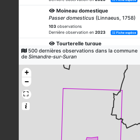
Moineau domestique
Passer domesticus
(Linnaeus, 1758)
103
observations
Dernière observation en
2023
Fiche espèce
Tourterelle turque
500 dernières observations dans la commune
Streptopelia decaocto
(Frivaldszky,
de
Simandre-sur-Suran
1838)
79
observations
+
Dernière observation en
2023
Fiche espèce
−
Pigeon ramier
Columba palumbus
Linnaeus, 1758
71
observations
Dernière observation en
2023
Fiche espèce
Geai des chênes
Garrulus glandarius
(Linnaeus, 1758)
71
observations
Dernière observation en
2023
Fiche espèce