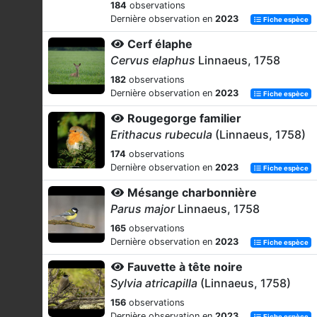
184
observations
Dernière observation en
2023
Fiche espèce
Cerf élaphe
Cervus elaphus
Linnaeus, 1758
182
observations
Dernière observation en
2023
Fiche espèce
Rougegorge familier
Erithacus rubecula
(Linnaeus, 1758)
174
observations
Dernière observation en
2023
Fiche espèce
Mésange charbonnière
Parus major
Linnaeus, 1758
165
observations
Dernière observation en
2023
Fiche espèce
Fauvette à tête noire
Sylvia atricapilla
(Linnaeus, 1758)
156
observations
Dernière observation en
2023
Fiche espèce