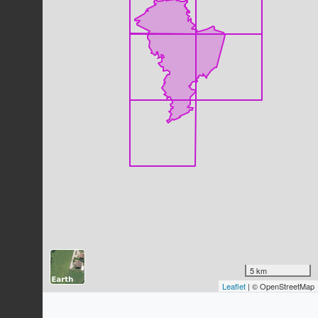
Corneille noire
Corvus corone
Linnaeus, 1758
123
observations
Dernière observation en
2023
Fiche espèce
Chevreuil européen
Capreolus capreolus
(Linnaeus,
1758)
116
observations
Dernière observation en
2023
Fiche espèce
Mésange bleue
Cyanistes caeruleus
(Linnaeus,
1758)
107
observations
Dernière observation en
2023
Fiche espèce
Pic vert
5 km
Picus viridis
Linnaeus, 1758
Leaflet
| © OpenStreetMap
105
observations
Dernière observation en
2023