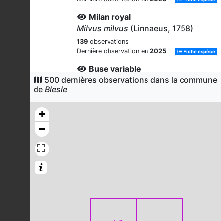
Milan royal
Milvus milvus
(Linnaeus, 1758)
139
observations
Dernière observation en
2025
Fiche espèce
Buse variable
500 dernières observations dans la commune
Buteo buteo
(Linnaeus, 1758)
de
Blesle
138
observations
Dernière observation en
2023
Fiche espèce
+
Pinson des arbres
−
Fringilla coelebs
Linnaeus, 1758
131
observations
Dernière observation en
2023
Fiche espèce
Pouillot véloce
Phylloscopus collybita
(Vieillot,
1817)
126
observations
Dernière observation en
2023
Fiche espèce