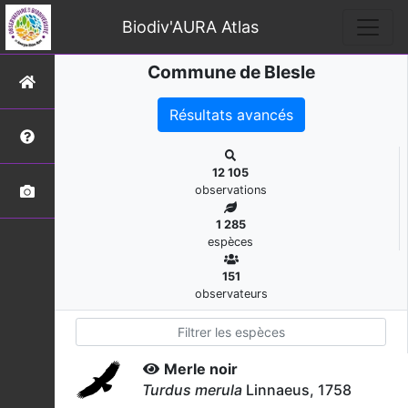
Biodiv'AURA Atlas
Commune de Blesle
Résultats avancés
12 105
observations
1 285
espèces
151
observateurs
Merle noir
Turdus merula
Linnaeus, 1758