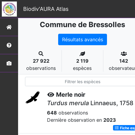
Biodiv'AURA Atlas
Commune de Bressolles
Résultats avancés
27 922
2 119
142
observations
espèces
observateu
Merle noir
Turdus merula
Linnaeus, 1758
648
observations
Dernière observation en
2023
Fiche e