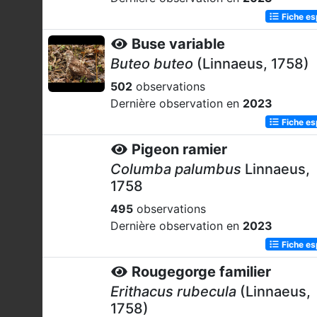
Fiche e
Buse variable
Buteo buteo
(Linnaeus, 1758)
502
observations
Dernière observation en
2023
Fiche e
Pigeon ramier
Columba palumbus
Linnaeus,
1758
495
observations
Dernière observation en
2023
Fiche e
Rougegorge familier
Erithacus rubecula
(Linnaeus,
1758)