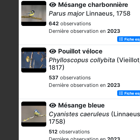
Mésange charbonnière
Parus major
Linnaeus, 1758
642
observations
Dernière observation en
2023
Fiche e
Pouillot véloce
Phylloscopus collybita
(Vieillot
1817)
537
observations
Dernière observation en
2023
Fiche e
Mésange bleue
Cyanistes caeruleus
(Linnaeus
1758)
512
observations
Dernière observation en
2023