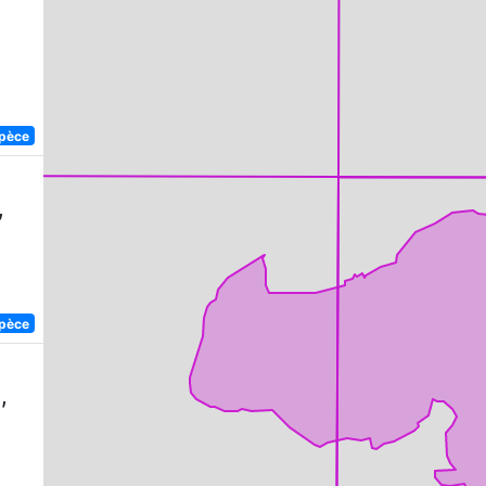
spèce
,
spèce
,