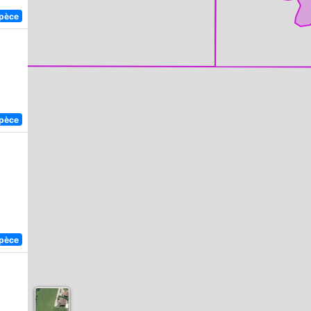
spèce
spèce
spèce