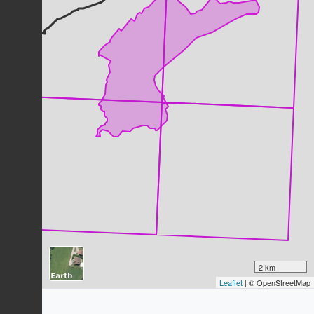
Fauvette à tête noire
Sylvia atricapilla
(Linnaeus, 1758)
139
observations
Dernière observation en
2023
Fiche espèce
Pic épeiche
Dendrocopos major
(Linnaeus, 1758)
107
observations
Dernière observation en
2023
Fiche espèce
Grive musicienne
Turdus philomelos
C.L. Brehm, 1831
107
observations
Dernière observation en
2023
Fiche espèce
Milan noir
Milvus migrans
(Boddaert, 1783)
2 km
99
observations
Leaflet
| © OpenStreetMap
Dernière observation en
2023
Fiche espèce
Chardonneret élégant