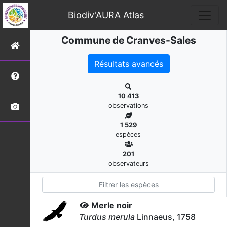
Biodiv'AURA Atlas
Commune de Cranves-Sales
Résultats avancés
10 413
observations
1 529
espèces
201
observateurs
Merle noir
Turdus merula
Linnaeus, 1758