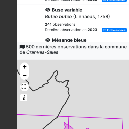
Buse variable
Buteo buteo
(Linnaeus, 1758)
241
observations
Dernière observation en
2023
Fiche espèce
Mésange bleue
500 dernières observations dans la commune
Cyanistes caeruleus
(Linnaeus,
de
Cranves-Sales
1758)
233
observations
+
Dernière observation en
2023
Fiche espèce
−
Pigeon ramier
Columba palumbus
Linnaeus, 1758
226
observations
Dernière observation en
2023
Fiche espèce
Rougegorge familier
Erithacus rubecula
(Linnaeus, 1758)
213
observations
Dernière observation en
2023
Fiche espèce