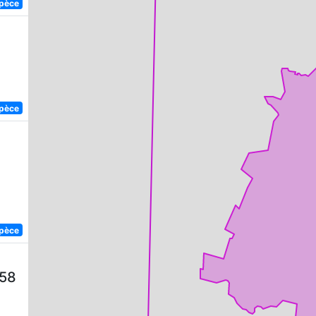
spèce
spèce
spèce
758