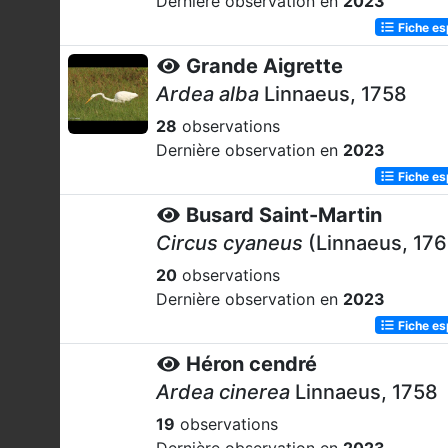
Dernière observation en
2023
Fiche e
Grande Aigrette
Ardea alba
Linnaeus, 1758
28
observations
Dernière observation en
2023
Fiche e
Busard Saint-Martin
Circus cyaneus
(Linnaeus, 176
20
observations
Dernière observation en
2023
Fiche e
Héron cendré
Ardea cinerea
Linnaeus, 1758
19
observations