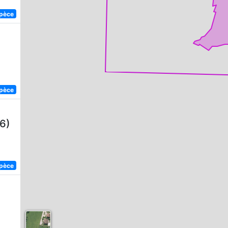
spèce
spèce
6)
spèce