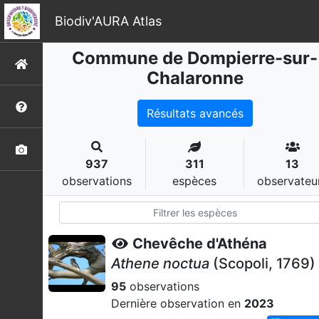
Biodiv'AURA Atlas
Commune de Dompierre-sur-
Chalaronne
Résultats avancés
937
311
13
observations
espèces
observateu
Chevêche d'Athéna
Athene noctua
(Scopoli, 1769)
95
observations
Dernière observation en
2023