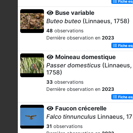
Fiche e
Buse variable
Buteo buteo
(Linnaeus, 1758)
48
observations
Dernière observation en
2023
Fiche e
Moineau domestique
Passer domesticus
(Linnaeus,
1758)
33
observations
Dernière observation en
2023
Fiche e
Faucon crécerelle
Falco tinnunculus
Linnaeus, 1
31
observations