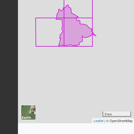
Tourterelle turque
Streptopelia decaocto
(Frivaldszky,
1838)
102
observations
Dernière observation en
2023
Fiche espèce
Mésange bleue
Cyanistes caeruleus
(Linnaeus,
1758)
102
observations
Dernière observation en
2023
Fiche espèce
Rougequeue noir
Phoenicurus ochruros
(S.G. Gmelin,
1774)
88
observations
Dernière observation en
2023
Fiche espèce
Étourneau sansonnet
5 km
Sturnus vulgaris
Linnaeus, 1758
Leaflet
| © OpenStreetMap
86
observations
Dernière observation en
2023