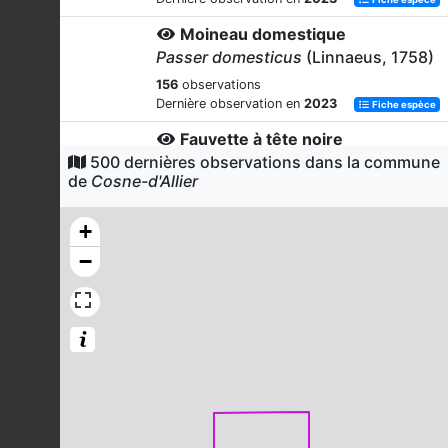
Moineau domestique
Passer domesticus
(Linnaeus, 1758)
156
observations
Dernière observation en
2023
Fiche espèce
Fauvette à tête noire
500 dernières observations dans la commune
Sylvia atricapilla
(Linnaeus, 1758)
de
Cosne-d'Allier
152
observations
Dernière observation en
2023
Fiche espèce
+
Corneille noire
−
Corvus corone
Linnaeus, 1758
135
observations
Dernière observation en
2023
Fiche espèce
Buse variable
Buteo buteo
(Linnaeus, 1758)
127
observations
Dernière observation en
2023
Fiche espèce