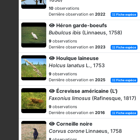
10
observations
Dernière observation en
2022
Fiche espèce
Héron garde-boeufs
Bubulcus ibis
(Linnaeus, 1758)
9
observations
Dernière observation en
2023
Fiche espèce
Houlque laineuse
Holcus lanatus
L., 1753
9
observations
Dernière observation en
2025
Fiche espèce
Écrevisse américaine (L')
Faxonius limosus
(Rafinesque, 1817)
9
observations
Dernière observation en
2016
Fiche espèce
Corneille noire
Corvus corone
Linnaeus, 1758
8
observations