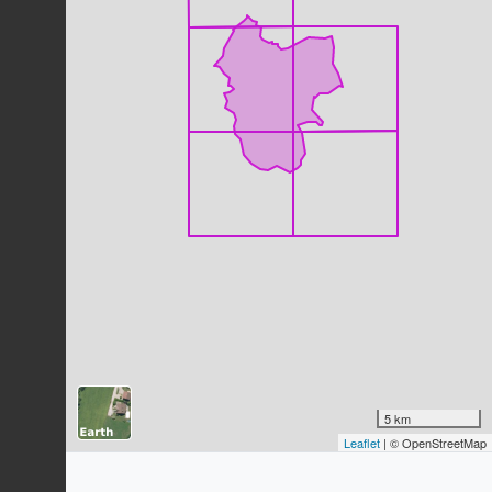
Hirondelle rustique
Hirundo rustica
Linnaeus, 1758
119
observations
Dernière observation en
2023
Fiche espèce
Moineau domestique
Passer domesticus
(Linnaeus, 1758)
112
observations
Dernière observation en
2023
Fiche espèce
Alouette lulu
Lullula arborea
(Linnaeus, 1758)
100
observations
Dernière observation en
2026
Fiche espèce
Pouillot véloce
Phylloscopus collybita
(Vieillot,
1817)
5 km
Leaflet
| © OpenStreetMap
91
observations
Dernière observation en
2023
Fiche espèce