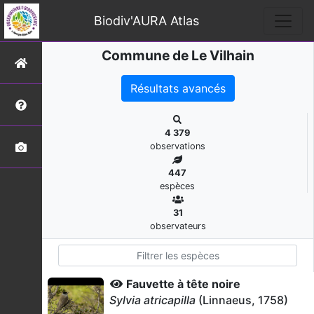
Biodiv'AURA Atlas
Commune de Le Vilhain
Résultats avancés
4 379
observations
447
espèces
31
observateurs
Fauvette à tête noire
Sylvia atricapilla
(Linnaeus, 1758)