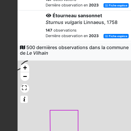
Dernière observation en
2023
Fiche espèce
Étourneau sansonnet
Sturnus vulgaris
Linnaeus, 1758
147
observations
Dernière observation en
2023
Fiche espèce
Buse variable
500 dernières observations dans la commune
de
Le Vilhain
Buteo buteo
(Linnaeus, 1758)
146
observations
+
Dernière observation en
2023
Fiche espèce
−
Mésange charbonnière
Parus major
Linnaeus, 1758
129
observations
Dernière observation en
2023
Fiche espèce
Corneille noire
Corvus corone
Linnaeus, 1758
121
observations
Dernière observation en
2023
Fiche espèce