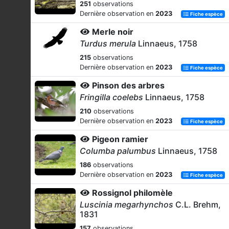
251
observations
Dernière observation en
2023
Fiche espèce
Merle noir
Turdus merula
Linnaeus, 1758
215
observations
Dernière observation en
2023
Fiche espèce
Pinson des arbres
Fringilla coelebs
Linnaeus, 1758
210
observations
Dernière observation en
2023
Fiche espèce
Pigeon ramier
Columba palumbus
Linnaeus, 1758
186
observations
Dernière observation en
2023
Fiche espèce
Rossignol philomèle
Luscinia megarhynchos
C.L. Brehm,
1831
157
observations