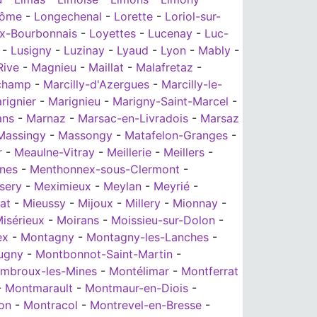
rôme
-
Longechenal
-
Lorette
-
Loriol-sur-
x-Bourbonnais
-
Loyettes
-
Lucenay
-
Luc-
-
Lusigny
-
Luzinay
-
Lyaud
-
Lyon
-
Mably
-
Rive
-
Magnieu
-
Maillat
-
Malafretaz
-
champ
-
Marcilly-d'Azergues
-
Marcilly-le-
rignier
-
Marignieu
-
Marigny-Saint-Marcel
-
ans
-
Marnaz
-
Marsac-en-Livradois
-
Marsaz
Massingy
-
Massongy
-
Matafelon-Granges
-
r
-
Meaulne-Vitray
-
Meillerie
-
Meillers
-
nes
-
Menthonnex-sous-Clermont
-
sery
-
Meximieux
-
Meylan
-
Meyrié
-
at
-
Mieussy
-
Mijoux
-
Millery
-
Mionnay
-
isérieux
-
Moirans
-
Moissieu-sur-Dolon
-
ex
-
Montagny
-
Montagny-les-Lanches
-
ugny
-
Montbonnot-Saint-Martin
-
mbroux-les-Mines
-
Montélimar
-
Montferrat
-
Montmarault
-
Montmaur-en-Diois
-
on
-
Montracol
-
Montrevel-en-Bresse
-