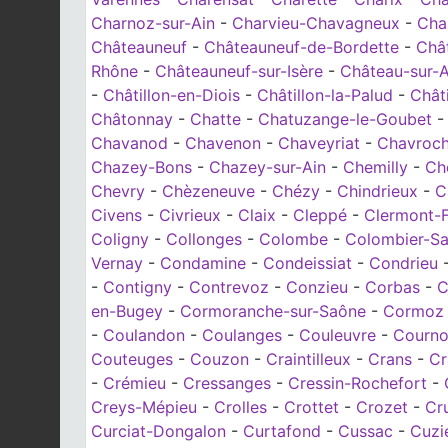
Charnoz-sur-Ain
-
Charvieu-Chavagneux
-
Cha
Châteauneuf
-
Châteauneuf-de-Bordette
-
Châ
Rhône
-
Châteauneuf-sur-Isère
-
Château-sur-Al
-
Châtillon-en-Diois
-
Châtillon-la-Palud
-
Chât
Châtonnay
-
Chatte
-
Chatuzange-le-Goubet
Chavanod
-
Chavenon
-
Chaveyriat
-
Chavroc
Chazey-Bons
-
Chazey-sur-Ain
-
Chemilly
-
Ch
Chevry
-
Chèzeneuve
-
Chézy
-
Chindrieux
-
C
Civens
-
Civrieux
-
Claix
-
Cleppé
-
Clermont-F
Coligny
-
Collonges
-
Colombe
-
Colombier-Sa
Vernay
-
Condamine
-
Condeissiat
-
Condrieu
-
Contigny
-
Contrevoz
-
Conzieu
-
Corbas
-
C
en-Bugey
-
Cormoranche-sur-Saône
-
Cormoz
-
Coulandon
-
Coulanges
-
Couleuvre
-
Courno
Couteuges
-
Couzon
-
Craintilleux
-
Crans
-
Cr
-
Crémieu
-
Cressanges
-
Cressin-Rochefort
-
Creys-Mépieu
-
Crolles
-
Crottet
-
Crozet
-
Cr
Curciat-Dongalon
-
Curtafond
-
Cussac
-
Cuzi