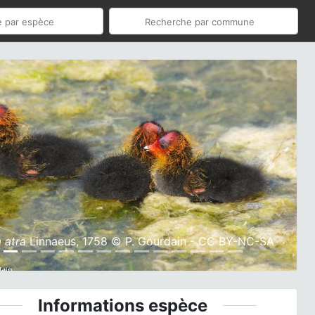
ious
Next
a atra
Linnaeus, 1758 © P. Gourdain - CC BY-NC-SA
Informations espèce