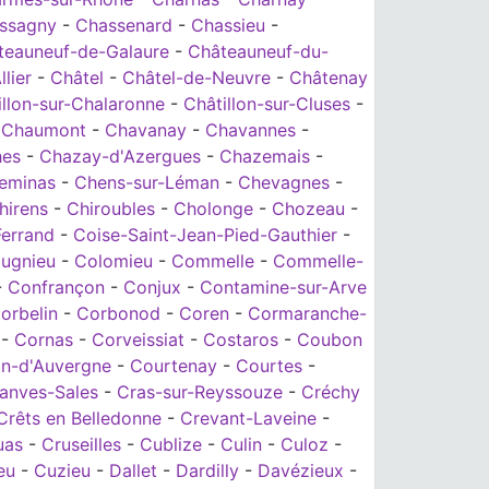
ssagny
-
Chassenard
-
Chassieu
-
teauneuf-de-Galaure
-
Châteauneuf-du-
lier
-
Châtel
-
Châtel-de-Neuvre
-
Châtenay
illon-sur-Chalaronne
-
Châtillon-sur-Cluses
-
-
Chaumont
-
Chavanay
-
Chavannes
-
hes
-
Chazay-d'Azergues
-
Chazemais
-
eminas
-
Chens-sur-Léman
-
Chevagnes
-
hirens
-
Chiroubles
-
Cholonge
-
Chozeau
-
errand
-
Coise-Saint-Jean-Pied-Gauthier
-
ugnieu
-
Colomieu
-
Commelle
-
Commelle-
-
Confrançon
-
Conjux
-
Contamine-sur-Arve
orbelin
-
Corbonod
-
Coren
-
Cormaranche-
-
Cornas
-
Corveissiat
-
Costaros
-
Coubon
n-d'Auvergne
-
Courtenay
-
Courtes
-
anves-Sales
-
Cras-sur-Reyssouze
-
Créchy
Crêts en Belledonne
-
Crevant-Laveine
-
uas
-
Cruseilles
-
Cublize
-
Culin
-
Culoz
-
eu
-
Cuzieu
-
Dallet
-
Dardilly
-
Davézieux
-