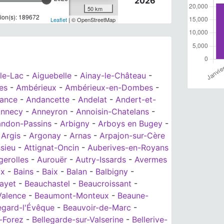
2026
50 km
ion(s): 189672
Leaflet
| © OpenStreetMap
le-Lac
-
Aiguebelle
-
Ainay-le-Château
-
ges
-
Ambérieux
-
Ambérieux-en-Dombes
-
ance
-
Andancette
-
Andelat
-
Andert-et-
nnecy
-
Anneyron
-
Annoisin-Chatelans
-
andon-Passins
-
Arbigny
-
Arboys en Bugey
-
-
Argis
-
Argonay
-
Arnas
-
Arpajon-sur-Cère
sieu
-
Attignat-Oncin
-
Auberives-en-Royans
gerolles
-
Aurouër
-
Autry-Issards
-
Avermes
ux
-
Bains
-
Baix
-
Balan
-
Balbigny
-
ayet
-
Beauchastel
-
Beaucroissant
-
Valence
-
Beaumont-Monteux
-
Beaune-
egard-l'Évêque
-
Beauvoir-de-Marc
-
-Forez
-
Bellegarde-sur-Valserine
-
Bellerive-