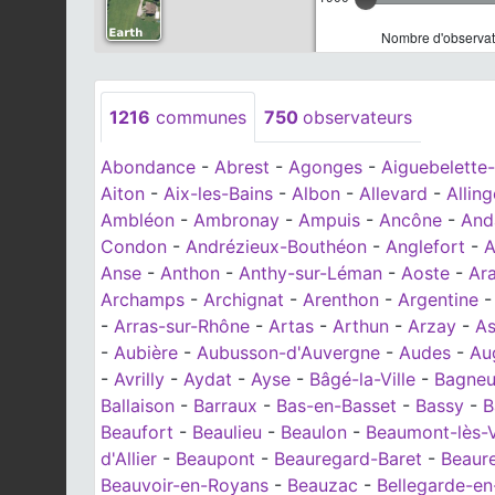
Nombre d'observat
1216
communes
750
observateurs
Abondance
-
Abrest
-
Agonges
-
Aiguebelette-
Aiton
-
Aix-les-Bains
-
Albon
-
Allevard
-
Allin
Ambléon
-
Ambronay
-
Ampuis
-
Ancône
-
And
Condon
-
Andrézieux-Bouthéon
-
Anglefort
-
A
Anse
-
Anthon
-
Anthy-sur-Léman
-
Aoste
-
Ar
Archamps
-
Archignat
-
Arenthon
-
Argentine
-
Arras-sur-Rhône
-
Artas
-
Arthun
-
Arzay
-
As
-
Aubière
-
Aubusson-d'Auvergne
-
Audes
-
Au
-
Avrilly
-
Aydat
-
Ayse
-
Bâgé-la-Ville
-
Bagne
Ballaison
-
Barraux
-
Bas-en-Basset
-
Bassy
-
B
Beaufort
-
Beaulieu
-
Beaulon
-
Beaumont-lès-
d'Allier
-
Beaupont
-
Beauregard-Baret
-
Beaur
Beauvoir-en-Royans
-
Beauzac
-
Bellegarde-en