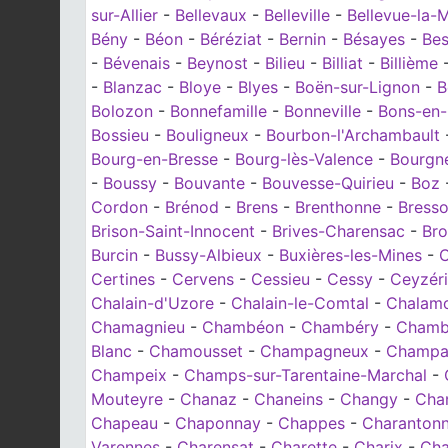
sur-Allier
-
Bellevaux
-
Belleville
-
Bellevue-la-
Bény
-
Béon
-
Béréziat
-
Bernin
-
Bésayes
-
Be
-
Bévenais
-
Beynost
-
Bilieu
-
Billiat
-
Billième
-
Blanzac
-
Bloye
-
Blyes
-
Boën-sur-Lignon
-
B
Bolozon
-
Bonnefamille
-
Bonneville
-
Bons-en-
Bossieu
-
Bouligneux
-
Bourbon-l'Archambault
Bourg-en-Bresse
-
Bourg-lès-Valence
-
Bourgn
-
Boussy
-
Bouvante
-
Bouvesse-Quirieu
-
Boz
Cordon
-
Brénod
-
Brens
-
Brenthonne
-
Bresso
Brison-Saint-Innocent
-
Brives-Charensac
-
Br
Burcin
-
Bussy-Albieux
-
Buxières-les-Mines
-
C
Certines
-
Cervens
-
Cessieu
-
Cessy
-
Ceyzér
Chalain-d'Uzore
-
Chalain-le-Comtal
-
Chalam
Chamagnieu
-
Chambéon
-
Chambéry
-
Chamb
Blanc
-
Chamousset
-
Champagneux
-
Champa
Champeix
-
Champs-sur-Tarentaine-Marchal
-
Mouteyre
-
Chanaz
-
Chaneins
-
Changy
-
Cha
Chapeau
-
Chaponnay
-
Chappes
-
Charanton
Varennes
-
Charensat
-
Charette
-
Charix
-
Cha