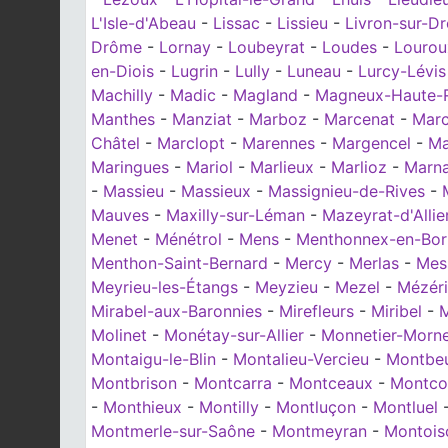
L'Isle-d'Abeau
-
Lissac
-
Lissieu
-
Livron-sur-D
Drôme
-
Lornay
-
Loubeyrat
-
Loudes
-
Lourou
en-Diois
-
Lugrin
-
Lully
-
Luneau
-
Lurcy-Lévis
Machilly
-
Madic
-
Magland
-
Magneux-Haute-
Manthes
-
Manziat
-
Marboz
-
Marcenat
-
Mar
Châtel
-
Marclopt
-
Marennes
-
Margencel
-
Ma
Maringues
-
Mariol
-
Marlieux
-
Marlioz
-
Marn
-
Massieu
-
Massieux
-
Massignieu-de-Rives
-
Mauves
-
Maxilly-sur-Léman
-
Mazeyrat-d'Allie
Menet
-
Ménétrol
-
Mens
-
Menthonnex-en-Bor
Menthon-Saint-Bernard
-
Mercy
-
Merlas
-
Mes
Meyrieu-les-Étangs
-
Meyzieu
-
Mezel
-
Mézéri
Mirabel-aux-Baronnies
-
Mirefleurs
-
Miribel
-
M
Molinet
-
Monétay-sur-Allier
-
Monnetier-Morn
Montaigu-le-Blin
-
Montalieu-Vercieu
-
Montbe
Montbrison
-
Montcarra
-
Montceaux
-
Montco
-
Monthieux
-
Montilly
-
Montluçon
-
Montluel
Montmerle-sur-Saône
-
Montmeyran
-
Montois