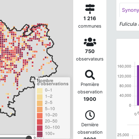
Synon
1 216
Fulicula
communes
750
observateurs
Nombre
d'observations
Première
0–1
observation
1–2
1900
2–5
5–10
10–20
20–50
Dernière
50–100
observation
100+
2026