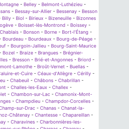
Montagne
-
Belley
-
Belmont-Luthézieu
-
ssans
-
Bessay-sur-Allier
-
Bessenay
-
Besson
-
Billy
-
Biol
-
Birieux
-
Bizeneuille
-
Bizonnes
ogève
-
Boisset-lès-Montrond
-
Boissey
-
Chablais
-
Bonson
-
Borne
-
Bort-l'Étang
-
-
Bourdeau
-
Bourdeaux
-
Bourg-de-Péage
-
euf
-
Bourgoin-Jallieu
-
Bourg-Saint-Maurice
-
Bozel
-
Braize
-
Brangues
-
Brégnier-
lles
-
Bresson
-
Brié-et-Angonnes
-
Briord
-
omont-Lamothe
-
Broût-Vernet
-
Buellas
-
aluire-et-Cuire
-
Céaux-d'Allègre
-
Cérilly
-
ieu
-
Chabeuil
-
Châbons
-
Chabrillan
-
ont
-
Challes-les-Eaux
-
Challex
-
let
-
Chambon-sur-Lac
-
Chamonix-Mont-
nges
-
Champdieu
-
Champdor-Corcelles
-
Champ-sur-Drac
-
Chanas
-
Chanat-la-
noz-Châtenay
-
Chantesse
-
Chapareillan
-
nay
-
Charavines
-
Charbonnières-les-
rmes-sur-Rhône
-
Charnas
-
Charnay
-