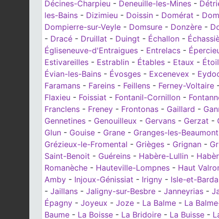
Décines-Charpieu
-
Deneuille-les-Mines
-
Détri
les-Bains
-
Dizimieu
-
Doissin
-
Domérat
-
Dom
Dompierre-sur-Veyle
-
Domsure
-
Donzère
-
Do
-
Dracé
-
Druillat
-
Duingt
-
Échallon
-
Échassi
Égliseneuve-d'Entraigues
-
Entrelacs
-
Épercie
Estivareilles
-
Estrablin
-
Étables
-
Etaux
-
Étoi
Évian-les-Bains
-
Évosges
-
Excenevex
-
Eydo
Faramans
-
Fareins
-
Feillens
-
Ferney-Voltaire
Flaxieu
-
Foissiat
-
Fontanil-Cornillon
-
Fontann
Franclens
-
Freney
-
Frontonas
-
Gaillard
-
Gan
Gennetines
-
Genouilleux
-
Gervans
-
Gerzat
-
Glun
-
Gouise
-
Grane
-
Granges-les-Beaumont
Grézieux-le-Fromental
-
Grièges
-
Grignan
-
Gr
Saint-Benoit
-
Guéreins
-
Habère-Lullin
-
Habèr
Romanèche
-
Hauteville-Lompnes
-
Haut Valr
Amby
-
Injoux-Génissiat
-
Irigny
-
Isle-et-Barda
-
Jaillans
-
Jaligny-sur-Besbre
-
Janneyrias
-
Ja
Épagny
-
Joyeux
-
Joze
-
La Balme
-
La Balme-
Baume
-
La Boisse
-
La Bridoire
-
La Buisse
-
L