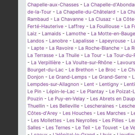
Chapelle-aux-Chasses
-
La Chapelle-d'Abonda
de-la-Tour
-
La Chapelle-du-Châtelard
-
La Ch
Rambaud
-
La Chavanne
-
La Clusaz
-
La Côte
Ferté-Hauterive
-
Laffrey
-
La Fouillouse
-
La F
Laiz
-
Lamaids
-
Lamothe
-
La Motte-en-Baug
Landos
-
Lanobre
-
Lapalisse
-
Lapeyrouse
-
L
-
Lapte
-
La Ravoire
-
La Roche-Blanche
-
La R
La Terrasse
-
La Thuile
-
La Tour
-
La Tour-du-
-
La Verpillière
-
La Voulte-sur-Rhône
-
Lavour
Bourget-du-Lac
-
Le Brethon
-
Le Broc
-
Le Ch
Donjon
-
Le Grand-Lemps
-
Le Grand-Serre
-
L
Lempdes-sur-Allagnon
-
Lent
-
Lentigny
-
Lenti
Le Pin
-
Lépin-le-Lac
-
Le Plantay
-
Le Poizat-L
Pouzin
-
Le Puy-en-Velay
-
Les Abrets en Daup
Thuellin
-
Les Belleville
-
Lescheraines
-
Lesche
Côtes-d'Arey
-
Les Houches
-
Les Marches
-
L
-
Les Mollettes
-
Les Neyrolles
-
Les Pilles
-
Le
Salles
-
Les Ternes
-
Le Teil
-
Le Touvet
-
Le V
-
Lezoux
-
L'Hôpital-le-Grand
-
Lhuis
-
Lieudie