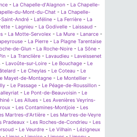
nce
-
La Chapelle-d'Alagnon
-
La Chapelle-
apelle-du-Mont-du-Chat
-
La Chapelle-
-Saint-André
-
Laféline
-
La Ferrière
-
La
rette
-
Lagnieu
-
La Godivelle
-
Laissaud
-
es
-
La Motte-Servolex
-
La Mure
-
Lanarce
-
apeyrouse
-
La Pierre
-
La Plagne Tarentaise
oche-de-Glun
-
La Roche-Noire
-
La Sône
-
Pin
-
La Tranclière
-
Lavaudieu
-
Laveissenet
s
-
Lavoûte-sur-Loire
-
Le Bouchage
-
Le
âtelard
-
Le Cheylas
-
Le Coteau
-
Le
e Mayet-de-Montagne
-
Le Montellier
-
lly
-
Le Passage
-
Le Péage-de-Roussillon
-
alleyriat
-
Le Pont-de-Beauvoisin
-
Le
hiné
-
Les Allues
-
Les Avenières Veyrins-
roux
-
Les Contamines-Montjoie
-
Les
es Martres-d'Artière
-
Les Martres-de-Veyre
s Pradeaux
-
Les Roches-de-Condrieu
-
Les
ersoud
-
Le Veurdre
-
Le Vilhain
-
Lézigneux
u
-
Limas
-
Limoise
-
Limons
-
Limony
-