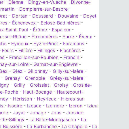
er
-
Dienne
-
Dingy-en-Vuache
-
Divonne-
martin
-
Dompierre-sur-Besbre
-
rat
-
Dortan
-
Doussard
-
Douvaine
-
Doyet
ères
-
Échenevex
-
Eclose-Badinières
-
ux-Saint-Paul
-
Érôme
-
Espalem
-
le-sur-Rhône
-
Étrembières
-
Eurre
-
Éveux
-
che
-
Eymeux
-
Eyzin-Pinet
-
Faramans
-
-
Feurs
-
Fillière
-
Fillinges
-
Flachères
-
es
-
Francillon-sur-Roubion
-
Francin
-
nay-sur-Loire
-
Garnat-sur-Engièvre
-
Gex
-
Giez
-
Gillonnay
-
Gilly-sur-Isère
-
-
Grenay
-
Grenoble
-
Grésy-sur-Isère
-
igny
-
Grilly
-
Groissiat
-
Groisy
-
Groslée-
e-Poche
-
Haut-Bocage
-
Hautecourt-
omey
-
Hérisson
-
Heyrieux
-
Hières-sur-
is
-
Issoire
-
Izeaux
-
Izernore
-
Izeron
-
Izieu
rrie
-
Jayat
-
Jonage
-
Jons
-
Jonzier-
de-Sillingy
-
La Bâtie-Montgascon
-
La
a Buissière
-
La Burbanche
-
La Chapelle
-
La