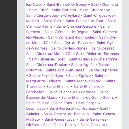
les-Oules
-
Saint-Bonnet-le-Troncy
-
Saint-Chamond
-
Saint-Chef
-
Saint-Christol
-
Saint-Christophe
-
Saint-Cierge-sous-le-Cheylard
-
Saint-Cirgues-de-
Malbert
-
Saint-Clair
-
Saint-Clair-de-la-Tour
-
Saint-
Clair-du-Rhône
-
Saint-Clair-sur-Galaure
-
Saint-
Clément
-
Saint-Clément-de-Régnat
-
Saint-Clément-
les-Places
-
Saint-Constant-Fournoulès
-
Saint-Cyr-
au-Mont-d'Or
-
Saint-Cyr-de-Favières
-
Saint-Cyr-
de-Valorges
-
Saint-Cyr-les-Vignes
-
Saint-Désirat
-
Saint-Didier-au-Mont-d'Or
-
Saint-Didier-de-Formans
-
Saint-Didier-la-Forêt
-
Saint-Didier-sur-Chalaronne
-
Saint-Didier-sur-Doulon
-
Sainte-Agnès
-
Sainte-
Colombe
-
Sainte-Croix-en-Jarez
-
Sainte-Euphémie
-
Sainte-Foy-lès-Lyon
-
Saint-Égrève
-
Sainte-
Marguerite-Lafigère
-
Sainte-Marie-d'Alloix
-
Sainte-
Thérence
-
Saint-Étienne
-
Saint-Étienne-de-
Fontbellon
-
Saint-Étienne-de-Lugdarès
-
Saint-
Étienne-de-Maurs
-
Saint-Étienne-de-Saint-Geoirs
-
Saint-Félicien
-
Saint-Fons
-
Saint-Forgeux-
Lespinasse
-
Saint-Fortunat-sur-Eyrieux
-
Saint-
Galmier
-
Saint-Genest-de-Beauzon
-
Saint-Genest-
Malifaux
-
Saint-Genis-Laval
-
Saint-Genis-les-
Ollières
-
Saint-Genis-Pouilly
-
Saint-Genix-sur-