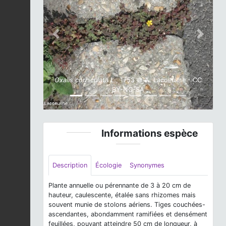
Previous
Next
Oxalis corniculata
L., 1753 © A. Lacoeuilhe - CC
BY-NC-SA
Informations espèce
Description
Écologie
Synonymes
Plante annuelle ou pérennante de 3 à 20 cm de
hauteur, caulescente, étalée sans rhizomes mais
souvent munie de stolons aériens. Tiges couchées-
ascendantes, abondamment ramifiées et densément
feuillées, pouvant atteindre 50 cm de longueur, à