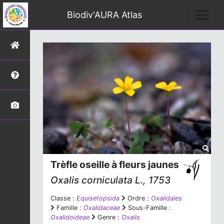
Biodiv'AURA Atlas
Trèfle oseille à fleurs jaunes
Oxalis corniculata
L., 1753
Classe :
Equisetopsida
Ordre :
Oxalidales
Famille :
Oxalidaceae
Sous-Famille :
Oxalidoideae
Genre :
Oxalis