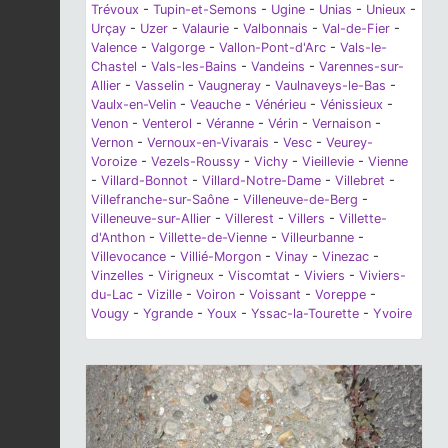
Trévoux
-
Tupin-et-Semons
-
Ugine
-
Unias
-
Unieux
-
Urçay
-
Uzer
-
Valaurie
-
Valbonnais
-
Val-de-Fier
-
Valence
-
Valgorge
-
Vallon-Pont-d'Arc
-
Vals-le-
Chastel
-
Vals-les-Bains
-
Vandeins
-
Varennes-sur-
Allier
-
Vasselin
-
Vaugneray
-
Vaulnaveys-le-Bas
-
Vaulx-en-Velin
-
Veauche
-
Vénérieu
-
Vénissieux
-
Venon
-
Venterol
-
Véranne
-
Vérin
-
Vernaison
-
Vernon
-
Vernoux-en-Vivarais
-
Vesc
-
Veurey-
Voroize
-
Vezels-Roussy
-
Vichy
-
Vieillevie
-
Vienne
-
Villard-Bonnot
-
Villard-Notre-Dame
-
Villebret
-
Villefranche-sur-Saône
-
Villeneuve-de-Berg
-
Villeneuve-sur-Allier
-
Villerest
-
Villers
-
Villette-
d'Anthon
-
Villette-de-Vienne
-
Villeurbanne
-
Villevocance
-
Villié-Morgon
-
Vinay
-
Vinezac
-
Vinzelles
-
Virigneux
-
Viscomtat
-
Viviers
-
Viviers-
du-Lac
-
Vizille
-
Voiron
-
Voissant
-
Voreppe
-
Vougy
-
Ygrande
-
Youx
-
Yssac-la-Tourette
-
Yvoire