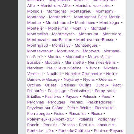
Allier
-
Monistrol-d'Allier
-
Monistrol-sur-Loire
-
Monsols
-
Montagnat
-
Montagnieu
-
Montagny
-
Montanay
-
Montarcher
-
Montbonnot-Saint-Martin
-
Montcel
-
Montchaboud
-
Montchenu
-
Montéléger
-
Montélier
-
Montélimar
-
Montilly
-
Montluel
-
Montmélian
-
Montmeyran
-
Montmurat
-
Montoldre
-
Montpezat-sous-Bauzon
-
Montrevel-en-Bresse
-
Montrigaud
-
Montsalvy
-
Montselgues
-
Montseveroux
-
Montverdun
-
Montvert
-
Mornand-
en-Forez
-
Moulins
-
Moureuille
-
Mours-Saint-
Eusèbe
-
Moûtiers
-
Murianette
-
Néris-les-Bains
-
Nervieux
-
Neuville-sur-Saône
-
Niévroz
-
Nivolas-
Vermelle
-
Noalhat
-
Nonette-Orsonnette
-
Notre-
Dame-de-Mésage
-
Noyarey
-
Nyons
-
Odenas
-
Orcines
-
Orléat
-
Orliénas
-
Oullins
-
Ouroux
-
Pact
-
Pailharès
-
Panissage
-
Panissières
-
Paray-sous-
Briailles
-
Paslières
-
Payzac
-
Pélussin
-
Penol
-
Péronnas
-
Pérouges
-
Perreux
-
Peschadoires
-
Peyzieux-sur-Saône
-
Pierre-Bénite
-
Pierrelatte
-
Pierrelongue
-
Pisieu
-
Planzolles
-
Pleaux
-
Poleymieux-au-Mont-d'Or
-
Poliénas
-
Pollionnay
-
Poncin
-
Poncins
-
Ponsas
-
Pont-de-Labeaume
-
Pont-de-l'Isère
-
Pont-du-Château
-
Pont-en-Royans