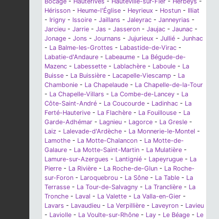
Bocage
-
Hauterives
-
Hauteville-sur-Fier
-
Herbeys
-
Hérisson
-
Heume-l'Église
-
Heyrieux
-
Hostun
-
Illiat
-
Irigny
-
Issoire
-
Jaillans
-
Jaleyrac
-
Janneyrias
-
Jarcieu
-
Jarrie
-
Jas
-
Jasseron
-
Jaujac
-
Jaunac
-
Jonage
-
Jons
-
Journans
-
Jujurieux
-
Jullié
-
Junhac
-
La Balme-les-Grottes
-
Labastide-de-Virac
-
Labatie-d'Andaure
-
Labeaume
-
La Bégude-de-
Mazenc
-
Labessette
-
Lablachère
-
Laboule
-
La
Buisse
-
La Buissière
-
Lacapelle-Viescamp
-
La
Chambonie
-
La Chapelaude
-
La Chapelle-de-la-Tour
-
La Chapelle-Villars
-
La Combe-de-Lancey
-
La
Côte-Saint-André
-
La Coucourde
-
Ladinhac
-
La
Ferté-Hauterive
-
La Flachère
-
La Fouillouse
-
La
Garde-Adhémar
-
Lagnieu
-
Lagorce
-
La Gresle
-
Laiz
-
Lalevade-d'Ardèche
-
La Monnerie-le-Montel
-
Lamothe
-
La Motte-Chalancon
-
La Motte-de-
Galaure
-
La Motte-Saint-Martin
-
La Mulatière
-
Lamure-sur-Azergues
-
Lantignié
-
Lapeyrugue
-
La
Pierre
-
La Rivière
-
La Roche-de-Glun
-
La Roche-
sur-Foron
-
Laroquebrou
-
La Sône
-
La Table
-
La
Terrasse
-
La Tour-de-Salvagny
-
La Tranclière
-
La
Tronche
-
Laval
-
La Valette
-
La Valla-en-Gier
-
Lavars
-
Lavaudieu
-
La Verpillière
-
Laveyron
-
Lavieu
-
Laviolle
-
La Voulte-sur-Rhône
-
Lay
-
Le Béage
-
Le