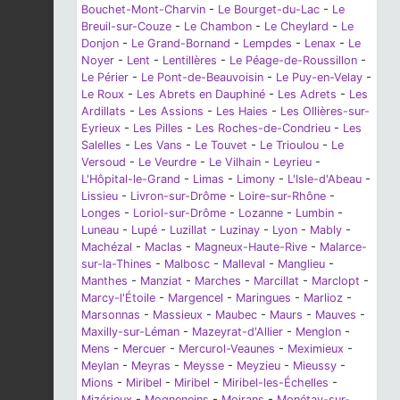
Bouchet-Mont-Charvin
-
Le Bourget-du-Lac
-
Le
Breuil-sur-Couze
-
Le Chambon
-
Le Cheylard
-
Le
Donjon
-
Le Grand-Bornand
-
Lempdes
-
Lenax
-
Le
Noyer
-
Lent
-
Lentillères
-
Le Péage-de-Roussillon
-
Le Périer
-
Le Pont-de-Beauvoisin
-
Le Puy-en-Velay
-
Le Roux
-
Les Abrets en Dauphiné
-
Les Adrets
-
Les
Ardillats
-
Les Assions
-
Les Haies
-
Les Ollières-sur-
Eyrieux
-
Les Pilles
-
Les Roches-de-Condrieu
-
Les
Salelles
-
Les Vans
-
Le Touvet
-
Le Trioulou
-
Le
Versoud
-
Le Veurdre
-
Le Vilhain
-
Leyrieu
-
L'Hôpital-le-Grand
-
Limas
-
Limony
-
L'Isle-d'Abeau
-
Lissieu
-
Livron-sur-Drôme
-
Loire-sur-Rhône
-
Longes
-
Loriol-sur-Drôme
-
Lozanne
-
Lumbin
-
Luneau
-
Lupé
-
Luzillat
-
Luzinay
-
Lyon
-
Mably
-
Machézal
-
Maclas
-
Magneux-Haute-Rive
-
Malarce-
sur-la-Thines
-
Malbosc
-
Malleval
-
Manglieu
-
Manthes
-
Manziat
-
Marches
-
Marcillat
-
Marclopt
-
Marcy-l'Étoile
-
Margencel
-
Maringues
-
Marlioz
-
Marsonnas
-
Massieux
-
Maubec
-
Maurs
-
Mauves
-
Maxilly-sur-Léman
-
Mazeyrat-d'Allier
-
Menglon
-
Mens
-
Mercuer
-
Mercurol-Veaunes
-
Meximieux
-
Meylan
-
Meyras
-
Meysse
-
Meyzieu
-
Mieussy
-
Mions
-
Miribel
-
Miribel
-
Miribel-les-Échelles
-
Mizérieux
-
Mogneneins
-
Moirans
-
Monétay-sur-