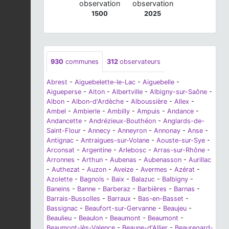
observation
observation
1500
2025
930
communes
312
observateurs
Abrest
-
Aiguebelette-le-Lac
-
Aiguebelle
-
Aigueperse
-
Aiton
-
Albertville
-
Albigny-sur-Saône
-
Albon
-
Albon-d'Ardèche
-
Alboussière
-
Allex
-
Ambel
-
Ambierle
-
Ambilly
-
Ampuis
-
Andance
-
Andancette
-
Andrézieux-Bouthéon
-
Anglards-de-
Saint-Flour
-
Annecy
-
Anneyron
-
Annonay
-
Anse
-
Antignac
-
Antraigues-sur-Volane
-
Aouste-sur-Sye
-
Arconsat
-
Argentine
-
Arlebosc
-
Arras-sur-Rhône
-
Arronnes
-
Arthun
-
Aubenas
-
Aubenasson
-
Aurillac
-
Authezat
-
Auzon
-
Aveize
-
Avermes
-
Azérat
-
Azolette
-
Bagnols
-
Baix
-
Balazuc
-
Balbigny
-
Baneins
-
Banne
-
Barberaz
-
Barbières
-
Barnas
-
Barrais-Bussolles
-
Barraux
-
Bas-en-Basset
-
Bassignac
-
Beaufort-sur-Gervanne
-
Beaujeu
-
Beaulieu
-
Beaulon
-
Beaumont
-
Beaumont
-
Beaumont-lès-Valence
-
Beaune-d'Allier
-
Beauregard-