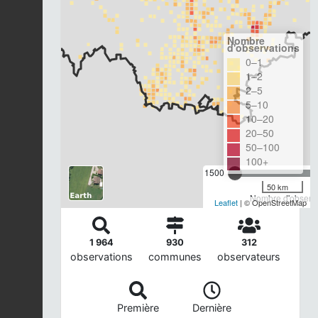
Nombre
d'observations
0–1
1–2
2–5
5–10
10–20
20–50
50–100
100+
1500
50 km
Nombre d'observa
Leaflet
| © OpenStreetMap
1 964
930
312
observations
communes
observateurs
Première
Dernière