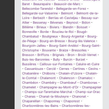
Baret
-
Beaurepaire
-
Beauvoir-de-Marc
-
Bellecombe-Tarendol
-
Bellegarde-en-Forez
-
Bellegarde-sur-Valserine
-
Belmont
-
Belmont-de-la-
Loire
-
Berbezit
-
Berrias-et-Casteljau
-
Bessay-sur-
Allier
-
Bessenay
-
Bévenais
-
Beynost
-
Bidon
-
Billième
-
Birieux
-
Biviers
-
Blandin
-
Boisset
-
Bonneville
-
Borée
-
Boucieu-le-Roi
-
Bougé-
Chambalud
-
Bouligneux
-
Bourg-Argental
-
Bourg-
de-Péage
-
Bourg-en-Bresse
-
Bourg-lès-Valence
-
Bourgoin-Jallieu
-
Bourg-Saint-Andéol
-
Bourg-Saint-
Christophe
-
Bouvante
-
Braize
-
Bressolles
-
Bresson
-
Briffons
-
Brignais
-
Bron
-
Broût-Vernet
-
Buis-les-Baronnies
-
Bully
-
Burcin
-
Burzet
-
Bussières
-
Cailloux-sur-Fontaines
-
Caluire-et-Cuire
-
Cassaniouze
-
Cercié
-
Cernex
-
Certines
-
Cevins
-
Chabanière
-
Châbons
-
Chalain-d'Uzore
-
Chalain-
le-Comtal
-
Chalamont
-
Chalencon
-
Chamaloc
-
Chambéon
-
Chambéry
-
Chambœuf
-
Chambonas
-
Chamelet
-
Champagne-au-Mont-d'Or
-
Champagnier
-
Champs-sur-Tarentaine-Marchal
-
Champ-sur-Drac
-
Chanas
-
Chanat-la-Mouteyre
-
Chanonat
-
Chapareillan
-
Chaponnay
-
Chaponost
-
Charbonnières-les-Bains
-
Charbonnières-les-