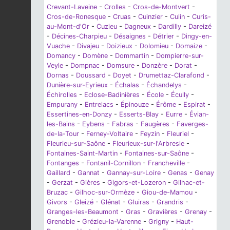
Crevant-Laveine
-
Crolles
-
Cros-de-Montvert
-
Cros-de-Ronesque
-
Cruas
-
Cuinzier
-
Culin
-
Curis-
au-Mont-d'Or
-
Cuzieu
-
Dagneux
-
Dardilly
-
Dareizé
-
Décines-Charpieu
-
Désaignes
-
Détrier
-
Dingy-en-
Vuache
-
Divajeu
-
Doizieux
-
Dolomieu
-
Domaize
-
Domancy
-
Domène
-
Dommartin
-
Dompierre-sur-
Veyle
-
Dompnac
-
Domsure
-
Donzère
-
Dorat
-
Dornas
-
Doussard
-
Doyet
-
Drumettaz-Clarafond
-
Dunière-sur-Eyrieux
-
Échalas
-
Échandelys
-
Échirolles
-
Eclose-Badinières
-
École
-
Écully
-
Empurany
-
Entrelacs
-
Épinouze
-
Érôme
-
Espirat
-
Essertines-en-Donzy
-
Esserts-Blay
-
Eurre
-
Évian-
les-Bains
-
Eybens
-
Fabras
-
Faugères
-
Faverges-
de-la-Tour
-
Ferney-Voltaire
-
Feyzin
-
Fleuriel
-
Fleurieu-sur-Saône
-
Fleurieux-sur-l'Arbresle
-
Fontaines-Saint-Martin
-
Fontaines-sur-Saône
-
Fontanges
-
Fontanil-Cornillon
-
Francheville
-
Gaillard
-
Gannat
-
Gannay-sur-Loire
-
Genas
-
Genay
-
Gerzat
-
Gières
-
Gigors-et-Lozeron
-
Gilhac-et-
Bruzac
-
Gilhoc-sur-Ormèze
-
Giou-de-Mamou
-
Givors
-
Gleizé
-
Glénat
-
Gluiras
-
Grandris
-
Granges-les-Beaumont
-
Gras
-
Gravières
-
Grenay
-
Grenoble
-
Grézieu-la-Varenne
-
Grigny
-
Haut-