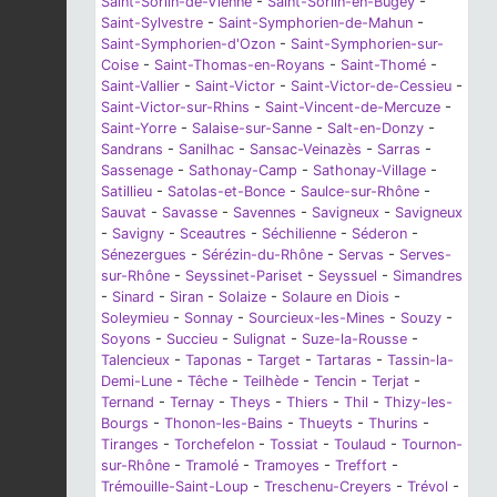
Saint-Sorlin-de-Vienne
-
Saint-Sorlin-en-Bugey
-
Saint-Sylvestre
-
Saint-Symphorien-de-Mahun
-
Saint-Symphorien-d'Ozon
-
Saint-Symphorien-sur-
Coise
-
Saint-Thomas-en-Royans
-
Saint-Thomé
-
Saint-Vallier
-
Saint-Victor
-
Saint-Victor-de-Cessieu
-
Saint-Victor-sur-Rhins
-
Saint-Vincent-de-Mercuze
-
Saint-Yorre
-
Salaise-sur-Sanne
-
Salt-en-Donzy
-
Sandrans
-
Sanilhac
-
Sansac-Veinazès
-
Sarras
-
Sassenage
-
Sathonay-Camp
-
Sathonay-Village
-
Satillieu
-
Satolas-et-Bonce
-
Saulce-sur-Rhône
-
Sauvat
-
Savasse
-
Savennes
-
Savigneux
-
Savigneux
-
Savigny
-
Sceautres
-
Séchilienne
-
Séderon
-
Sénezergues
-
Sérézin-du-Rhône
-
Servas
-
Serves-
sur-Rhône
-
Seyssinet-Pariset
-
Seyssuel
-
Simandres
-
Sinard
-
Siran
-
Solaize
-
Solaure en Diois
-
Soleymieu
-
Sonnay
-
Sourcieux-les-Mines
-
Souzy
-
Soyons
-
Succieu
-
Sulignat
-
Suze-la-Rousse
-
Talencieux
-
Taponas
-
Target
-
Tartaras
-
Tassin-la-
Demi-Lune
-
Têche
-
Teilhède
-
Tencin
-
Terjat
-
Ternand
-
Ternay
-
Theys
-
Thiers
-
Thil
-
Thizy-les-
Bourgs
-
Thonon-les-Bains
-
Thueyts
-
Thurins
-
Tiranges
-
Torchefelon
-
Tossiat
-
Toulaud
-
Tournon-
sur-Rhône
-
Tramolé
-
Tramoyes
-
Treffort
-
Trémouille-Saint-Loup
-
Treschenu-Creyers
-
Trévol
-