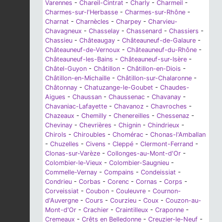
Varennes
-
Chareil-Cintrat
-
Charly
-
Charmeil
-
Charmes-sur-l'Herbasse
-
Charmes-sur-Rhône
-
Charnat
-
Charnècles
-
Charpey
-
Charvieu-
Chavagneux
-
Chasselay
-
Chassenard
-
Chassiers
-
Chassieu
-
Châteaugay
-
Châteauneuf-de-Galaure
-
Châteauneuf-de-Vernoux
-
Châteauneuf-du-Rhône
-
Châteauneuf-les-Bains
-
Châteauneuf-sur-Isère
-
Châtel-Guyon
-
Châtillon
-
Châtillon-en-Diois
-
Châtillon-en-Michaille
-
Châtillon-sur-Chalaronne
-
Châtonnay
-
Chatuzange-le-Goubet
-
Chaudes-
Aigues
-
Chaussan
-
Chaussenac
-
Chavanay
-
Chavaniac-Lafayette
-
Chavanoz
-
Chavroches
-
Chazeaux
-
Chemilly
-
Chenereilles
-
Chessenaz
-
Chevinay
-
Chevrières
-
Chignin
-
Chindrieux
-
Chirols
-
Chiroubles
-
Chomérac
-
Chonas-l'Amballan
-
Chuzelles
-
Civens
-
Cleppé
-
Clermont-Ferrand
-
Clonas-sur-Varèze
-
Collonges-au-Mont-d'Or
-
Colombier-le-Vieux
-
Colombier-Saugnieu
-
Commelle-Vernay
-
Compains
-
Condeissiat
-
Condrieu
-
Corbas
-
Corenc
-
Cornas
-
Corps
-
Corveissiat
-
Coubon
-
Couleuvre
-
Cournon-
d'Auvergne
-
Cours
-
Courzieu
-
Coux
-
Couzon-au-
Mont-d'Or
-
Crachier
-
Craintilleux
-
Craponne
-
Cremeaux
-
Crêts en Belledonne
-
Creuzier-le-Neuf
-