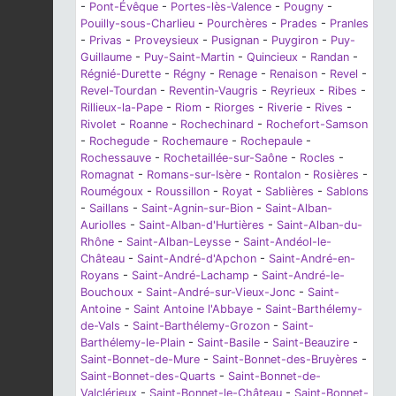
-
Pont-Évêque
-
Portes-lès-Valence
-
Pougny
-
Pouilly-sous-Charlieu
-
Pourchères
-
Prades
-
Pranles
-
Privas
-
Proveysieux
-
Pusignan
-
Puygiron
-
Puy-
Guillaume
-
Puy-Saint-Martin
-
Quincieux
-
Randan
-
Régnié-Durette
-
Régny
-
Renage
-
Renaison
-
Revel
-
Revel-Tourdan
-
Reventin-Vaugris
-
Reyrieux
-
Ribes
-
Rillieux-la-Pape
-
Riom
-
Riorges
-
Riverie
-
Rives
-
Rivolet
-
Roanne
-
Rochechinard
-
Rochefort-Samson
-
Rochegude
-
Rochemaure
-
Rochepaule
-
Rochessauve
-
Rochetaillée-sur-Saône
-
Rocles
-
Romagnat
-
Romans-sur-Isère
-
Rontalon
-
Rosières
-
Roumégoux
-
Roussillon
-
Royat
-
Sablières
-
Sablons
-
Saillans
-
Saint-Agnin-sur-Bion
-
Saint-Alban-
Auriolles
-
Saint-Alban-d'Hurtières
-
Saint-Alban-du-
Rhône
-
Saint-Alban-Leysse
-
Saint-Andéol-le-
Château
-
Saint-André-d'Apchon
-
Saint-André-en-
Royans
-
Saint-André-Lachamp
-
Saint-André-le-
Bouchoux
-
Saint-André-sur-Vieux-Jonc
-
Saint-
Antoine
-
Saint Antoine l'Abbaye
-
Saint-Barthélemy-
de-Vals
-
Saint-Barthélemy-Grozon
-
Saint-
Barthélemy-le-Plain
-
Saint-Basile
-
Saint-Beauzire
-
Saint-Bonnet-de-Mure
-
Saint-Bonnet-des-Bruyères
-
Saint-Bonnet-des-Quarts
-
Saint-Bonnet-de-
Valclérieux
-
Saint-Bonnet-le-Château
-
Saint-Bonnet-