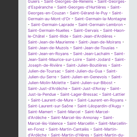
Guiers
-
Saint-Georges-de-Reneins
-
Saint-Georges-
d'Espéranche
-
Saint-Georges-d'Hurtières
-
Saint-
Georges-en-Couzan
-
Saint-Gérand-le-Puy
-
Saint-
Germain-au-Mont-d'Or
-
Saint-Germain-la-Montagne
-
Saint-Germain-Laprade
-
Saint-Germain-Lembron
-
Saint-Germain-Nuelles
-
Saint-Gervais
-
Saint-Haon-
le-Châtel
-
Saint-Illide
-
Saint-Jean-d'Ardières
-
Saint-Jean-de-Maurienne
-
Saint-Jean-de-Moirans
-
Saint-Jean-de-Muzols
-
Saint-Jean-de-Touslas
-
Saint-Jean-en-Royans
-
Saint-Jean-Lachalm
-
Saint-
Jean-Saint-Maurice-sur-Loire
-
Saint-Jodard
-
Saint-
Joseph-de-Rivière
-
Saint-Julien-Boutières
-
Saint-
Julien-de-Toursac
-
Saint-Julien-du-Gua
-
Saint-
Julien-du-Serre
-
Saint-Julien-en-Genevois
-
Saint-
Julien-Molin-Molette
-
Saint-Julien-sur-Bibost
-
Saint-Just-d'Ardèche
-
Saint-Just-d'Avray
-
Saint-
Just-la-Pendue
-
Saint-Lager-Bressac
-
Saint-Lattier
-
Saint-Laurent-de-Mure
-
Saint-Laurent-en-Royans
-
Saint-Laurent-sur-Saône
-
Saint-Léopardin-d'Augy
-
Saint-Mamert
-
Saint-Marcel
-
Saint-Marcel-
d'Ardèche
-
Saint-Marcel-lès-Annonay
-
Saint-
Marcel-lès-Valence
-
Saint-Marcellin
-
Saint-Marcellin-
en-Forez
-
Saint-Martin-Cantalès
-
Saint-Martin-
d'Ardèche
-
Saint-Martin-d'Hères
-
Saint-Martin-du-