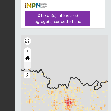
2
taxon(s) inférieur(s)
agrégé(s) sur cette fiche
+
-