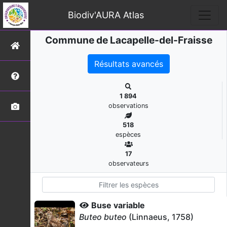
Biodiv'AURA Atlas
Commune de Lacapelle-del-Fraisse
Résultats avancés
1 894
observations
518
espèces
17
observateurs
Buse variable
Buteo buteo
(Linnaeus, 1758)