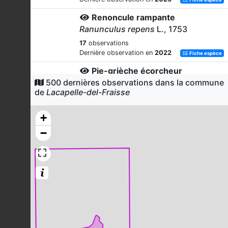
Renoncule rampante
Ranunculus repens
L., 1753
17
observations
Dernière observation en
2022
Fiche espèce
Pie-grièche écorcheur
500 dernières observations dans la commune
Lanius collurio
Linnaeus, 1758
de
Lacapelle-del-Fraisse
15
observations
Dernière observation en
2022
Fiche espèce
+
Agrostide capillaire
−
Agrostis capillaris
L., 1753
15
observations
Dernière observation en
2025
Fiche espèce
Germandrée scorodoine
Teucrium scorodonia
L., 1753
14
observations
Dernière observation en
2025
Fiche espèce