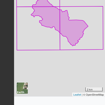
Houx commun
Ilex aquifolium
L., 1753
13
observations
Dernière observation en
2005
Fiche espèce
Faucon crécerelle
Falco tinnunculus
Linnaeus, 1758
12
observations
Dernière observation en
2022
Fiche espèce
Corneille noire
Corvus corone
Linnaeus, 1758
12
observations
Dernière observation en
2022
Fiche espèce
Petite nymphe au corps de feu
(La)
Pyrrhosoma nymphula
(Sulzer, 1776)
2 km
12
observations
Leaflet
| © OpenStreetMap
Dernière observation en
2021
Fiche espèce
Flouve odorante