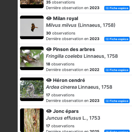
35
observations
Dernière observation en
2023
Fiche espèce
Milan royal
Milvus milvus
(Linnaeus, 1758)
30
observations
Dernière observation en
2023
Fiche espèce
Pinson des arbres
Fringilla coelebs
Linnaeus, 1758
18
observations
Dernière observation en
2022
Fiche espèce
Héron cendré
Ardea cinerea
Linnaeus, 1758
17
observations
Dernière observation en
2023
Fiche espèce
Jonc épars
Juncus effusus
L., 1753
17
observations
Dernière observation en
2025
Fiche espèce