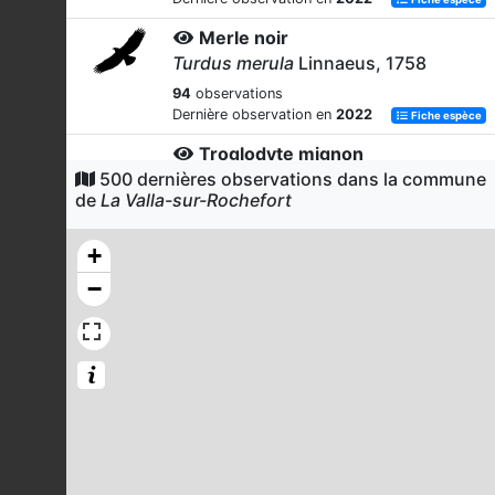
Merle noir
Turdus merula
Linnaeus, 1758
94
observations
Dernière observation en
2022
Fiche espèce
Troglodyte mignon
500 dernières observations dans la commune
Troglodytes troglodytes
(Linnaeus,
de
La Valla-sur-Rochefort
1758)
62
observations
+
Dernière observation en
2021
Fiche espèce
−
Grive draine
Turdus viscivorus
Linnaeus, 1758
62
observations
Dernière observation en
2021
Fiche espèce
Roitelet huppé
Regulus regulus
(Linnaeus, 1758)
58
observations
Dernière observation en
2021
Fiche espèce