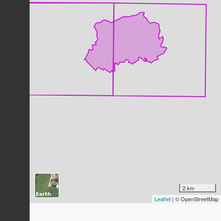
Houx commun
Ilex aquifolium
L., 1753
52
observations
Dernière observation en
2025
Fiche espèce
Airelle myrtille
Vaccinium myrtillus
L., 1753
52
observations
Dernière observation en
2025
Fiche espèce
Mésange charbonnière
Parus major
Linnaeus, 1758
50
observations
Dernière observation en
2021
Fiche espèce
Pouillot véloce
Phylloscopus collybita
(Vieillot,
1817)
2 km
Leaflet
| © OpenStreetMap
50
observations
Dernière observation en
2021
Fiche espèce