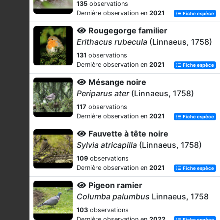
135
observations
Dernière observation en
2021
Fiche espèce
Rougegorge familier
Erithacus rubecula
(Linnaeus, 1758)
131
observations
Dernière observation en
2021
Fiche espèce
Mésange noire
Periparus ater
(Linnaeus, 1758)
117
observations
Dernière observation en
2021
Fiche espèce
Fauvette à tête noire
Sylvia atricapilla
(Linnaeus, 1758)
109
observations
Dernière observation en
2021
Fiche espèce
Pigeon ramier
Columba palumbus
Linnaeus, 1758
103
observations
Dernière observation en
2022
Fiche espèce