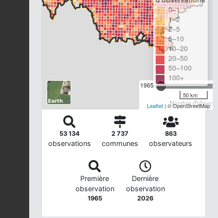
0–1
1–2
2–5
5–10
10–20
20–50
50–100
100+
1965
50 km
Nombre d'observat
Leaflet
| © OpenStreetMap
53 134
2 737
863
observations
communes
observateurs
Première
Dernière
observation
observation
1965
2026