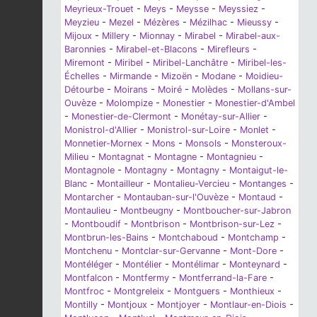
Meyrieux-Trouet
-
Meys
-
Meysse
-
Meyssiez
-
Meyzieu
-
Mezel
-
Mézères
-
Mézilhac
-
Mieussy
-
Mijoux
-
Millery
-
Mionnay
-
Mirabel
-
Mirabel-aux-
Baronnies
-
Mirabel-et-Blacons
-
Mirefleurs
-
Miremont
-
Miribel
-
Miribel-Lanchâtre
-
Miribel-les-
Échelles
-
Mirmande
-
Mizoën
-
Modane
-
Moidieu-
Détourbe
-
Moirans
-
Moiré
-
Molèdes
-
Mollans-sur-
Ouvèze
-
Molompize
-
Monestier
-
Monestier-d'Ambel
-
Monestier-de-Clermont
-
Monétay-sur-Allier
-
Monistrol-d'Allier
-
Monistrol-sur-Loire
-
Monlet
-
Monnetier-Mornex
-
Mons
-
Monsols
-
Monsteroux-
Milieu
-
Montagnat
-
Montagne
-
Montagnieu
-
Montagnole
-
Montagny
-
Montagny
-
Montaigut-le-
Blanc
-
Montailleur
-
Montalieu-Vercieu
-
Montanges
-
Montarcher
-
Montauban-sur-l'Ouvèze
-
Montaud
-
Montaulieu
-
Montbeugny
-
Montboucher-sur-Jabron
-
Montboudif
-
Montbrison
-
Montbrison-sur-Lez
-
Montbrun-les-Bains
-
Montchaboud
-
Montchamp
-
Montchenu
-
Montclar-sur-Gervanne
-
Mont-Dore
-
Montéléger
-
Montélier
-
Montélimar
-
Monteynard
-
Montfalcon
-
Montfermy
-
Montferrand-la-Fare
-
Montfroc
-
Montgreleix
-
Montguers
-
Monthieux
-
Montilly
-
Montjoux
-
Montjoyer
-
Montlaur-en-Diois
-