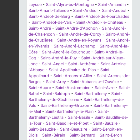
Leysse
-
Saint-Alyre-ès-Montagne
-
Saint-Amandin
-
Saint-Amant-Tallende
-
Saint-Andéol
-
Saint-Andéol
-
Saint-Andéol-de-Berg
-
Saint-Andéol-de-Fourchades
-
Saint-Andéol-de-Vals
-
Saint-Andéol-le-Château
-
Saint-André
-
Saint-André-d'Apchon
-
Saint-André-
de-Chalencon
-
Saint-André-de-Corcy
-
Saint-André-
de-Cruzières
-
Saint-André-en-Royans
-
Saint-André-
en-Vivarais
-
Saint-André-Lachamp
-
Saint-André-la-
Côte
-
Saint-André-le-Bouchoux
-
Saint-André-le-
Coq
-
Saint-André-le-Puy
-
Saint-André-sur-Vieux-
Jonc
-
Saint-Angel
-
Saint-Anthème
-
Saint Antoine
l'Abbaye
-
Saint-Apollinaire-de-Rias
-
Saint-
Appolinard
-
Saint-Arcons-d'Allier
-
Saint-Arcons-de-
Barges
-
Saint-Arey
-
Saint-Auban-sur-l'Ouvèze
-
Saint-Aupre
-
Saint-Austremoine
-
Saint-Avre
-
Saint-
Babel
-
Saint-Baldoph
-
Saint-Barthélemy
-
Saint-
Barthélemy-de-Séchilienne
-
Saint-Barthélemy-de-
Vals
-
Saint-Barthélemy-Grozon
-
Saint-Barthélemy-
le-Meil
-
Saint-Barthélemy-le-Plain
-
Saint-
Barthélemy-Lestra
-
Saint-Basile
-
Saint-Baudille-de-
la-Tour
-
Saint-Baudille-et-Pipet
-
Saint-Bauzile
-
Saint-Beauzire
-
Saint-Beauzire
-
Saint-Benoit-en-
Diois
-
Saint-Bérain
-
Saint-Bernard
-
Saint-Béron
-