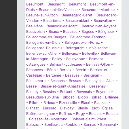
Beaumont
-
Beaumont
-
Beaumont
-
Beaumont-en-
Diois
-
Beaumont-lès-Valence
-
Beaumont-Monteux
-
Beaune-sur-Arzon
-
Beauregard-Baret
-
Beauregard-
Vendon
-
Beaurières
-
Beausemblant
-
Beauvallon
-
Beauvène
-
Beauvoir-de-Marc
-
Beauvoir-en-Royans
-
Beauvoisin
-
Beaux
-
Beauzac
-
Bègues
-
Béligneux
-
Bellecombe-en-Bauges
-
Bellecombe-Tarendol
-
Bellegarde-en-Diois
-
Bellegarde-en-Forez
-
Bellegarde-Poussieu
-
Bellegarde-sur-Valserine
-
Bellerive-sur-Allier
-
Bellevaux
-
Belleville
-
Bellevue-
la-Montagne
-
Belley
-
Belleydoux
-
Belmont-
d'Azergues
-
Belmont-Luthézieu
-
Bénivay-Ollon
-
Bénonces
-
Béon
-
Bernex
-
Bernin
-
Berrias-et-
Casteljau
-
Berzème
-
Bésayes
-
Bésignan
-
Bessamorel
-
Bessans
-
Bessas
-
Bessay-sur-Allier
-
Besse
-
Besse-et-Saint-Anastaise
-
Bessenay
-
Bessey
-
Bessins
-
Bettant
-
Bévenais
-
Beynost
-
Bézaudun-sur-Bîne
-
Bibost
-
Bidon
-
Billiat
-
Billième
-
Billom
-
Birieux
-
Bizeneuille
-
Blacé
-
Blanzac
-
Blanzat
-
Blassac
-
Blavozy
-
Blesle
-
Blot-l'Église
-
Boën-sur-Lignon
-
Boffres
-
Bogy
-
Boisset
-
Boisset
-
Boisset-lès-Montrond
-
Boisset-Saint-Priest
-
Bolozon
-
Bonlieu-sur-Roubion
-
Bonnac
-
Bonneval
-