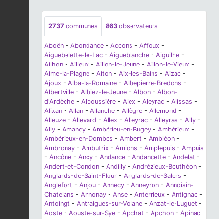
2737
communes
863
observateurs
Aboën
-
Abondance
-
Accons
-
Affoux
-
Aiguebelette-le-Lac
-
Aigueblanche
-
Aiguilhe
-
Ailhon
-
Ailleux
-
Aillon-le-Jeune
-
Aillon-le-Vieux
-
Aime-la-Plagne
-
Aiton
-
Aix-les-Bains
-
Aizac
-
Ajoux
-
Alba-la-Romaine
-
Albepierre-Bredons
-
Albertville
-
Albiez-le-Jeune
-
Albon
-
Albon-
d'Ardèche
-
Alboussière
-
Alex
-
Aleyrac
-
Alissas
-
Alixan
-
Allan
-
Allanche
-
Allègre
-
Allemond
-
Alleuze
-
Allevard
-
Allex
-
Alleyrac
-
Alleyras
-
Ally
-
Ally
-
Amancy
-
Ambérieu-en-Bugey
-
Ambérieux
-
Ambérieux-en-Dombes
-
Ambert
-
Ambléon
-
Ambronay
-
Ambutrix
-
Amions
-
Amplepuis
-
Ampuis
-
Ancône
-
Ancy
-
Andance
-
Andancette
-
Andelat
-
Andert-et-Condon
-
Andilly
-
Andrézieux-Bouthéon
-
Anglards-de-Saint-Flour
-
Anglards-de-Salers
-
Anglefort
-
Anjou
-
Annecy
-
Anneyron
-
Annoisin-
Chatelans
-
Annonay
-
Anse
-
Anterrieux
-
Antignac
-
Antoingt
-
Antraigues-sur-Volane
-
Anzat-le-Luguet
-
Aoste
-
Aouste-sur-Sye
-
Apchat
-
Apchon
-
Apinac