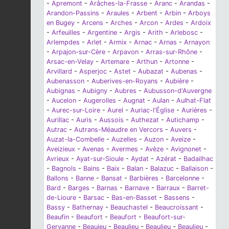
-
Apremont
-
Arâches-la-Frasse
-
Aranc
-
Arandas
-
Arandon-Passins
-
Araules
-
Arbent
-
Arbin
-
Arboys
en Bugey
-
Arcens
-
Arches
-
Arcon
-
Ardes
-
Ardoix
-
Arfeuilles
-
Argentine
-
Argis
-
Arith
-
Arlebosc
-
Arlempdes
-
Arlet
-
Armix
-
Arnac
-
Arnas
-
Arnayon
-
Arpajon-sur-Cère
-
Arpavon
-
Arras-sur-Rhône
-
Arsac-en-Velay
-
Artemare
-
Arthun
-
Artonne
-
Arvillard
-
Asperjoc
-
Astet
-
Aubazat
-
Aubenas
-
Aubenasson
-
Auberives-en-Royans
-
Aubière
-
Aubignas
-
Aubigny
-
Aubres
-
Aubusson-d'Auvergne
-
Aucelon
-
Augerolles
-
Augnat
-
Aulan
-
Aulhat-Flat
-
Aurec-sur-Loire
-
Aurel
-
Auriac-l'Église
-
Aurières
-
Aurillac
-
Auris
-
Aussois
-
Authezat
-
Autichamp
-
Autrac
-
Autrans-Méaudre en Vercors
-
Auvers
-
Auzat-la-Combelle
-
Auzelles
-
Auzon
-
Aveize
-
Aveizieux
-
Avenas
-
Avermes
-
Avèze
-
Avignonet
-
Avrieux
-
Ayat-sur-Sioule
-
Aydat
-
Azérat
-
Badailhac
-
Bagnols
-
Bains
-
Baix
-
Balan
-
Balazuc
-
Ballaison
-
Ballons
-
Banne
-
Bansat
-
Barbières
-
Barcelonne
-
Bard
-
Barges
-
Barnas
-
Barnave
-
Barraux
-
Barret-
de-Lioure
-
Barsac
-
Bas-en-Basset
-
Bassens
-
Bassy
-
Bathernay
-
Beauchastel
-
Beaucroissant
-
Beaufin
-
Beaufort
-
Beaufort
-
Beaufort-sur-
Gervanne
-
Beaujeu
-
Beaulieu
-
Beaulieu
-
Beaulieu
-