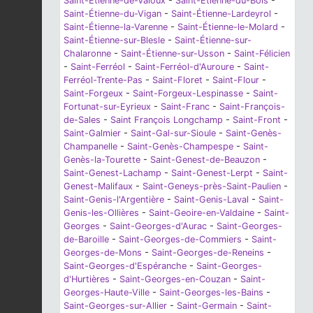
Saint-Étienne-de-Valoux
-
Saint-Étienne-du-Bois
-
Saint-Étienne-du-Vigan
-
Saint-Étienne-Lardeyrol
-
Saint-Étienne-la-Varenne
-
Saint-Étienne-le-Molard
-
Saint-Étienne-sur-Blesle
-
Saint-Étienne-sur-
Chalaronne
-
Saint-Étienne-sur-Usson
-
Saint-Félicien
-
Saint-Ferréol
-
Saint-Ferréol-d'Auroure
-
Saint-
Ferréol-Trente-Pas
-
Saint-Floret
-
Saint-Flour
-
Saint-Forgeux
-
Saint-Forgeux-Lespinasse
-
Saint-
Fortunat-sur-Eyrieux
-
Saint-Franc
-
Saint-François-
de-Sales
-
Saint François Longchamp
-
Saint-Front
-
Saint-Galmier
-
Saint-Gal-sur-Sioule
-
Saint-Genès-
Champanelle
-
Saint-Genès-Champespe
-
Saint-
Genès-la-Tourette
-
Saint-Genest-de-Beauzon
-
Saint-Genest-Lachamp
-
Saint-Genest-Lerpt
-
Saint-
Genest-Malifaux
-
Saint-Geneys-près-Saint-Paulien
-
Saint-Genis-l'Argentière
-
Saint-Genis-Laval
-
Saint-
Genis-les-Ollières
-
Saint-Geoire-en-Valdaine
-
Saint-
Georges
-
Saint-Georges-d'Aurac
-
Saint-Georges-
de-Baroille
-
Saint-Georges-de-Commiers
-
Saint-
Georges-de-Mons
-
Saint-Georges-de-Reneins
-
Saint-Georges-d'Espéranche
-
Saint-Georges-
d'Hurtières
-
Saint-Georges-en-Couzan
-
Saint-
Georges-Haute-Ville
-
Saint-Georges-les-Bains
-
Saint-Georges-sur-Allier
-
Saint-Germain
-
Saint-