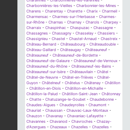
Charavines
-
Charbonnières-les-Varennes
-
Charbonnières-les-Vieilles
-
Charbonnier-les-Mines
-
Charens
-
Charentay
-
Charette
-
Charix
-
Charmeil
-
Charmensac
-
Charmes-sur-l'Herbasse
-
Charmes-
sur-Rhône
-
Charnas
-
Charnay
-
Charols
-
Charpey
-
Charraix
-
Chaspinhac
-
Chaspuzac
-
Chassagne
-
Chassagnes
-
Chassagny
-
Chasselay
-
Chassiers
-
Chassignieu
-
Chastel
-
Chastel-Arnaud
-
Chastreix
-
Château-Bernard
-
Châteaubourg
-
Châteaudouble
-
Château-Gaillard
-
Châteaugay
-
Châteauneuf
-
Châteauneuf
-
Châteauneuf-de-Bordette
-
Châteauneuf-de-Galaure
-
Châteauneuf-de-Vernoux
-
Châteauneuf-du-Rhône
-
Châteauneuf-les-Bains
-
Châteauneuf-sur-Isère
-
Châteauvilain
-
Châtel
-
Châtel-de-Neuvre
-
Châtel-en-Trièves
-
Châtel-
Guyon
-
Châtelneuf
-
Châtelus
-
Châtenay
-
Châtillon
-
Châtillon-en-Diois
-
Châtillon-en-Michaille
-
Châtillon-la-Palud
-
Châtillon-Saint-Jean
-
Châtonnay
-
Chatte
-
Chatuzange-le-Goubet
-
Chaudebonne
-
Chaudes-Aigues
-
Chaudeyrolles
-
Chaumont
-
Chauriat
-
Chaussan
-
Chauvac-Laux-Montaux
-
Chauzon
-
Chavanay
-
Chavaniac-Lafayette
-
Chavannes
-
Chavanod
-
Chavroches
-
Chazay-
d'Azergues
-
Chazeaux
-
Chazelles
-
Chazelles
-