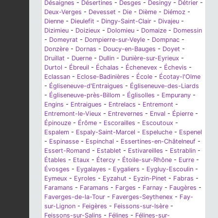
Désaignes
-
Désertines
-
Desges
-
Desingy
-
Détrier
-
Deux-Verges
-
Devesset
-
Die
-
Dième
-
Diémoz
-
Dienne
-
Dieulefit
-
Dingy-Saint-Clair
-
Divajeu
-
Dizimieu
-
Doizieux
-
Dolomieu
-
Domaize
-
Domessin
-
Domeyrat
-
Dompierre-sur-Veyle
-
Dompnac
-
Donzère
-
Dornas
-
Doucy-en-Bauges
-
Doyet
-
Druillat
-
Duerne
-
Dullin
-
Dunière-sur-Eyrieux
-
Durtol
-
Ébreuil
-
Échalas
-
Échenevex
-
Échevis
-
Eclassan
-
Eclose-Badinières
-
École
-
Écotay-l'Olme
-
Égliseneuve-d'Entraigues
-
Égliseneuve-des-Liards
-
Égliseneuve-près-Billom
-
Églisolles
-
Empurany
-
Engins
-
Entraigues
-
Entrelacs
-
Entremont
-
Entremont-le-Vieux
-
Entrevernes
-
Enval
-
Épierre
-
Épinouze
-
Érôme
-
Escorailles
-
Escoutoux
-
Espalem
-
Espaly-Saint-Marcel
-
Espeluche
-
Espenel
-
Espinasse
-
Espinchal
-
Essertines-en-Châtelneuf
-
Essert-Romand
-
Establet
-
Estivareilles
-
Estrablin
-
Étables
-
Etaux
-
Étercy
-
Étoile-sur-Rhône
-
Eurre
-
Évosges
-
Eygalayes
-
Eygaliers
-
Eygluy-Escoulin
-
Eymeux
-
Eyroles
-
Eyzahut
-
Eyzin-Pinet
-
Fabras
-
Faramans
-
Faramans
-
Farges
-
Farnay
-
Faugères
-
Faverges-de-la-Tour
-
Faverges-Seythenex
-
Fay-
sur-Lignon
-
Feigères
-
Feissons-sur-Isère
-
Feissons-sur-Salins
-
Félines
-
Félines-sur-