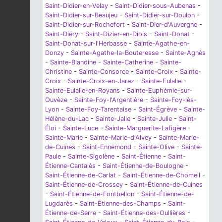
Saint-Didier-en-Velay
-
Saint-Didier-sous-Aubenas
-
Saint-Didier-sur-Beaujeu
-
Saint-Didier-sur-Doulon
-
Saint-Didier-sur-Rochefort
-
Saint-Dier-d'Auvergne
-
Saint-Diéry
-
Saint-Dizier-en-Diois
-
Saint-Donat
-
Saint-Donat-sur-l'Herbasse
-
Sainte-Agathe-en-
Donzy
-
Sainte-Agathe-la-Bouteresse
-
Sainte-Agnès
-
Sainte-Blandine
-
Sainte-Catherine
-
Sainte-
Christine
-
Sainte-Consorce
-
Sainte-Croix
-
Sainte-
Croix
-
Sainte-Croix-en-Jarez
-
Sainte-Eulalie
-
Sainte-Eulalie-en-Royans
-
Sainte-Euphémie-sur-
Ouvèze
-
Sainte-Foy-l'Argentière
-
Sainte-Foy-lès-
Lyon
-
Sainte-Foy-Tarentaise
-
Saint-Égrève
-
Sainte-
Hélène-du-Lac
-
Sainte-Jalle
-
Sainte-Julie
-
Saint-
Éloi
-
Sainte-Luce
-
Sainte-Marguerite-Lafigère
-
Sainte-Marie
-
Sainte-Marie-d'Alvey
-
Sainte-Marie-
de-Cuines
-
Saint-Ennemond
-
Sainte-Olive
-
Sainte-
Paule
-
Sainte-Sigolène
-
Saint-Étienne
-
Saint-
Étienne-Cantalès
-
Saint-Étienne-de-Boulogne
-
Saint-Étienne-de-Carlat
-
Saint-Étienne-de-Chomeil
-
Saint-Étienne-de-Crossey
-
Saint-Étienne-de-Cuines
-
Saint-Étienne-de-Fontbellon
-
Saint-Étienne-de-
Lugdarès
-
Saint-Étienne-des-Champs
-
Saint-
Étienne-de-Serre
-
Saint-Étienne-des-Oullières
-