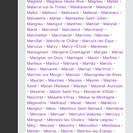
Magland
-
Magneux-Haute-Rive
-
Magnieu
-
Maillat
-
Malarce-sur-la-Thines
-
Malataverne
-
Malauzat
-
Malbo
-
Malbosc
-
Malissard
-
Malleval
-
Malrevers
-
Malvalette
-
Manas
-
Mandailles-Saint-Julien
-
Manglieu
-
Manigod
-
Manthes
-
Manzat
-
Manziat
-
Marat
-
Marcenat
-
Marcenod
-
Marchamp
-
Marchampt
-
Marchastel
-
Marches
-
Marcieu
-
Marcillat
-
Marcilly-le-Châtel
-
Marcols-les-Eaux
-
Marcoux
-
Marcy
-
Marcy-l'Étoile
-
Marennes
-
Mareugheol
-
Margerie-Chantagret
-
Margès
-
Mariac
-
Marignac-en-Diois
-
Maringes
-
Mariol
-
Marlhes
-
Marlieux
-
Marlioz
-
Marnans
-
Marnaz
-
Marols
-
Mars
-
Marsanne
-
Marsat
-
Marsaz
-
Marthod
-
Martres-sur-Morge
-
Massiac
-
Massignieu-de-Rives
-
Mauriac
-
Maurines
-
Mauves
-
Mayres
-
Mayres-
Savel
-
Mazan-l'Abbaye
-
Mazaye
-
Mazerat-Aurouze
-
Mazerier
-
Mazet-Saint-Voy
-
Mazeyrat-d'Allier
-
Mazoires
-
Meaulne-Vitray
-
Meaux-la-Montagne
-
Mégevette
-
Meilhaud
-
Menat
-
Menet
-
Ménétrol
-
Menglon
-
Mens
-
Menthon-Saint-Bernard
-
Mentières
-
Mercœur
-
Mercuer
-
Mercurol-Veaunes
-
Mercury
-
Mérignat
-
Mérindol-les-Oliviers
-
Merle-Leignec
-
Méry
-
Messeix
-
Messimy
-
Mévouillon
-
Meximieux
-
Meylan
-
Meyras
-
Meyrié
-
Meyrieu-les-Étangs
-