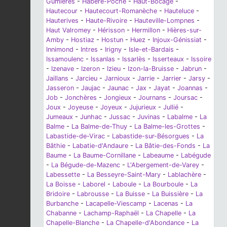
Gumières
-
Habère-Poche
-
Haut-Bocage
-
Hautecour
-
Hautecourt-Romanèche
-
Hauteluce
-
Hauterives
-
Haute-Rivoire
-
Hauteville-Lompnes
-
Haut Valromey
-
Hérisson
-
Hermillon
-
Hières-sur-
Amby
-
Hostiaz
-
Hostun
-
Huez
-
Injoux-Génissiat
-
Innimond
-
Intres
-
Irigny
-
Isle-et-Bardais
-
Issamoulenc
-
Issanlas
-
Issarlès
-
Isserteaux
-
Issoire
-
Izenave
-
Izeron
-
Izieu
-
Izon-la-Bruisse
-
Jabrun
-
Jaillans
-
Jarcieu
-
Jarnioux
-
Jarrie
-
Jarrier
-
Jarsy
-
Jasseron
-
Jaujac
-
Jaunac
-
Jax
-
Jayat
-
Joannas
-
Job
-
Jonchères
-
Jongieux
-
Journans
-
Joursac
-
Joux
-
Joyeuse
-
Joyeux
-
Jujurieux
-
Jullié
-
Jumeaux
-
Junhac
-
Jussac
-
Juvinas
-
Labalme
-
La
Balme
-
La Balme-de-Thuy
-
La Balme-les-Grottes
-
Labastide-de-Virac
-
Labastide-sur-Bésorgues
-
La
Bâthie
-
Labatie-d'Andaure
-
La Bâtie-des-Fonds
-
La
Baume
-
La Baume-Cornillane
-
Labeaume
-
Labégude
-
La Bégude-de-Mazenc
-
L'Abergement-de-Varey
-
Labessette
-
La Besseyre-Saint-Mary
-
Lablachère
-
La Boisse
-
Laborel
-
Laboule
-
La Bourboule
-
La
Bridoire
-
Labrousse
-
La Buisse
-
La Buissière
-
La
Burbanche
-
Lacapelle-Viescamp
-
Lacenas
-
La
Chabanne
-
Lachamp-Raphaël
-
La Chapelle
-
La
Chapelle-Blanche
-
La Chapelle-d'Abondance
-
La