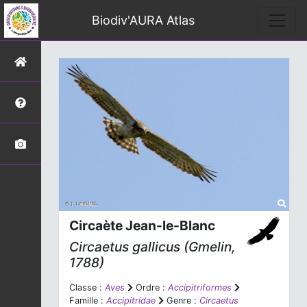
Biodiv'AURA Atlas
Circaète Jean-le-Blanc
Circaetus gallicus
(Gmelin,
1788)
Classe :
Aves
Ordre :
Accipitriformes
Famille :
Accipitridae
Genre :
Circaetus