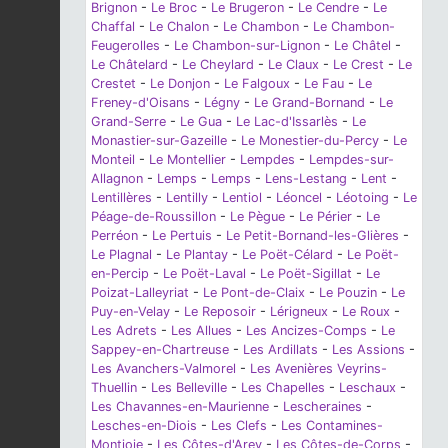
Brignon
-
Le Broc
-
Le Brugeron
-
Le Cendre
-
Le
Chaffal
-
Le Chalon
-
Le Chambon
-
Le Chambon-
Feugerolles
-
Le Chambon-sur-Lignon
-
Le Châtel
-
Le Châtelard
-
Le Cheylard
-
Le Claux
-
Le Crest
-
Le
Crestet
-
Le Donjon
-
Le Falgoux
-
Le Fau
-
Le
Freney-d'Oisans
-
Légny
-
Le Grand-Bornand
-
Le
Grand-Serre
-
Le Gua
-
Le Lac-d'Issarlès
-
Le
Monastier-sur-Gazeille
-
Le Monestier-du-Percy
-
Le
Monteil
-
Le Montellier
-
Lempdes
-
Lempdes-sur-
Allagnon
-
Lemps
-
Lemps
-
Lens-Lestang
-
Lent
-
Lentillères
-
Lentilly
-
Lentiol
-
Léoncel
-
Léotoing
-
Le
Péage-de-Roussillon
-
Le Pègue
-
Le Périer
-
Le
Perréon
-
Le Pertuis
-
Le Petit-Bornand-les-Glières
-
Le Plagnal
-
Le Plantay
-
Le Poët-Célard
-
Le Poët-
en-Percip
-
Le Poët-Laval
-
Le Poët-Sigillat
-
Le
Poizat-Lalleyriat
-
Le Pont-de-Claix
-
Le Pouzin
-
Le
Puy-en-Velay
-
Le Reposoir
-
Lérigneux
-
Le Roux
-
Les Adrets
-
Les Allues
-
Les Ancizes-Comps
-
Le
Sappey-en-Chartreuse
-
Les Ardillats
-
Les Assions
-
Les Avanchers-Valmorel
-
Les Avenières Veyrins-
Thuellin
-
Les Belleville
-
Les Chapelles
-
Leschaux
-
Les Chavannes-en-Maurienne
-
Lescheraines
-
Lesches-en-Diois
-
Les Clefs
-
Les Contamines-
Montjoie
-
Les Côtes-d'Arey
-
Les Côtes-de-Corps
-