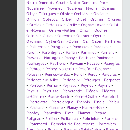
Notre-Dame-du-Cruet
-
Notre-Dame-du-Pré
-
Novalaise
-
Noyarey
-
Nozières
-
Nyons
-
Odenas
-
Olby
-
Olliergues
-
Olloix
-
Omblèze
-
Oncieu
-
Onnion
-
Optevoz
-
Orbeil
-
Orcet
-
Orcinas
-
Orcines
-
Orcival
-
Ordonnaz
-
Orelle
-
Orgnac-l'Aven
-
Oriol-
en-Royans
-
Oris-en-Rattier
-
Ornon
-
Ouches
-
Ouides
-
Oulles
-
Ourches
-
Ouroux
-
Oyeu
-
Oyonnax
-
Oytier-Saint-Oblas
-
Oz
-
Ozon
-
Pailharès
-
Pailherols
-
Palogneux
-
Panossas
-
Pardines
-
Parent
-
Parentignat
-
Parlan
-
Parmilieu
-
Parnans
-
Parves et Nattages
-
Passy
-
Paulhac
-
Paulhac
-
Paulhaguet
-
Paulhenc
-
Pavezin
-
Payzac
-
Peaugres
-
Pébrac
-
Peisey-Nancroix
-
Pellafol
-
Pelonne
-
Pélussin
-
Pennes-le-Sec
-
Penol
-
Percy
-
Péreyres
-
Pérignat-sur-Allier
-
Périgneux
-
Pérouges
-
Perpezat
-
Perreux
-
Perrier
-
Peyraud
-
Peyrieu
-
Peyrins
-
Peyrus
-
Peyrusse
-
Picherande
-
Piégon
-
Piégros-
la-Clastre
-
Pierre-Bénite
-
Pierre-Châtel
-
Pierrefort
-
Pierrelatte
-
Pierrelongue
-
Pignols
-
Pinols
-
Pisieu
-
Plaisians
-
Planaise
-
Planay
-
Plan-de-Baix
-
Planfoy
-
Planzolles
-
Plats
-
Plauzat
-
Pleaux
-
Polignac
-
Pollieu
-
Pollionnay
-
Polminhac
-
Pomeys
-
Pommerol
-
Pommier-de-Beaurepaire
-
Pommiers
-
Pommiers
-
Poncin
-
Ponet-et-Saint-Auban
-
Ponsas