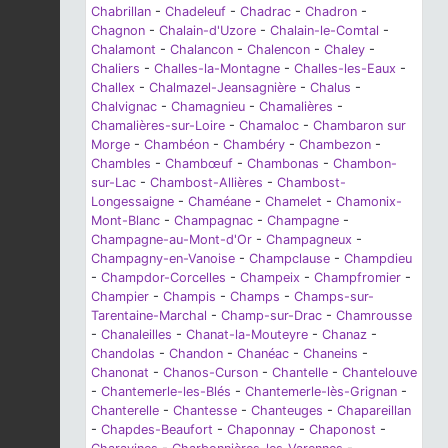
Chabrillan
-
Chadeleuf
-
Chadrac
-
Chadron
-
Chagnon
-
Chalain-d'Uzore
-
Chalain-le-Comtal
-
Chalamont
-
Chalancon
-
Chalencon
-
Chaley
-
Chaliers
-
Challes-la-Montagne
-
Challes-les-Eaux
-
Challex
-
Chalmazel-Jeansagnière
-
Chalus
-
Chalvignac
-
Chamagnieu
-
Chamalières
-
Chamalières-sur-Loire
-
Chamaloc
-
Chambaron sur
Morge
-
Chambéon
-
Chambéry
-
Chambezon
-
Chambles
-
Chambœuf
-
Chambonas
-
Chambon-
sur-Lac
-
Chambost-Allières
-
Chambost-
Longessaigne
-
Chaméane
-
Chamelet
-
Chamonix-
Mont-Blanc
-
Champagnac
-
Champagne
-
Champagne-au-Mont-d'Or
-
Champagneux
-
Champagny-en-Vanoise
-
Champclause
-
Champdieu
-
Champdor-Corcelles
-
Champeix
-
Champfromier
-
Champier
-
Champis
-
Champs
-
Champs-sur-
Tarentaine-Marchal
-
Champ-sur-Drac
-
Chamrousse
-
Chanaleilles
-
Chanat-la-Mouteyre
-
Chanaz
-
Chandolas
-
Chandon
-
Chanéac
-
Chaneins
-
Chanonat
-
Chanos-Curson
-
Chantelle
-
Chantelouve
-
Chantemerle-les-Blés
-
Chantemerle-lès-Grignan
-
Chanterelle
-
Chantesse
-
Chanteuges
-
Chapareillan
-
Chapdes-Beaufort
-
Chaponnay
-
Chaponost
-