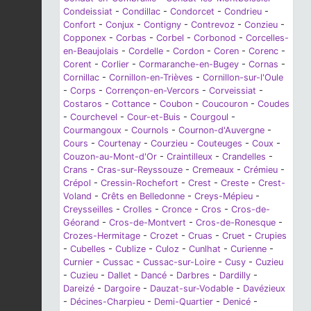
Condeissiat
-
Condillac
-
Condorcet
-
Condrieu
-
Confort
-
Conjux
-
Contigny
-
Contrevoz
-
Conzieu
-
Copponex
-
Corbas
-
Corbel
-
Corbonod
-
Corcelles-
en-Beaujolais
-
Cordelle
-
Cordon
-
Coren
-
Corenc
-
Corent
-
Corlier
-
Cormaranche-en-Bugey
-
Cornas
-
Cornillac
-
Cornillon-en-Trièves
-
Cornillon-sur-l'Oule
-
Corps
-
Corrençon-en-Vercors
-
Corveissiat
-
Costaros
-
Cottance
-
Coubon
-
Coucouron
-
Coudes
-
Courchevel
-
Cour-et-Buis
-
Courgoul
-
Courmangoux
-
Cournols
-
Cournon-d'Auvergne
-
Cours
-
Courtenay
-
Courzieu
-
Couteuges
-
Coux
-
Couzon-au-Mont-d'Or
-
Craintilleux
-
Crandelles
-
Crans
-
Cras-sur-Reyssouze
-
Cremeaux
-
Crémieu
-
Crépol
-
Cressin-Rochefort
-
Crest
-
Creste
-
Crest-
Voland
-
Crêts en Belledonne
-
Creys-Mépieu
-
Creysseilles
-
Crolles
-
Cronce
-
Cros
-
Cros-de-
Géorand
-
Cros-de-Montvert
-
Cros-de-Ronesque
-
Crozes-Hermitage
-
Crozet
-
Cruas
-
Cruet
-
Crupies
-
Cubelles
-
Cublize
-
Culoz
-
Cunlhat
-
Curienne
-
Curnier
-
Cussac
-
Cussac-sur-Loire
-
Cusy
-
Cuzieu
-
Cuzieu
-
Dallet
-
Dancé
-
Darbres
-
Dardilly
-
Dareizé
-
Dargoire
-
Dauzat-sur-Vodable
-
Davézieux
-
Décines-Charpieu
-
Demi-Quartier
-
Denicé
-