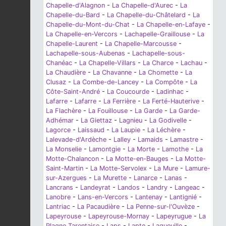
Chapelle-d'Alagnon
-
La Chapelle-d'Aurec
-
La
Chapelle-du-Bard
-
La Chapelle-du-Châtelard
-
La
Chapelle-du-Mont-du-Chat
-
La Chapelle-en-Lafaye
-
La Chapelle-en-Vercors
-
Lachapelle-Graillouse
-
La
Chapelle-Laurent
-
La Chapelle-Marcousse
-
Lachapelle-sous-Aubenas
-
Lachapelle-sous-
Chanéac
-
La Chapelle-Villars
-
La Charce
-
Lachau
-
La Chaudière
-
La Chavanne
-
La Chomette
-
La
Clusaz
-
La Combe-de-Lancey
-
La Compôte
-
La
Côte-Saint-André
-
La Coucourde
-
Ladinhac
-
Lafarre
-
Lafarre
-
La Ferrière
-
La Ferté-Hauterive
-
La Flachère
-
La Fouillouse
-
La Garde
-
La Garde-
Adhémar
-
La Giettaz
-
Lagnieu
-
La Godivelle
-
Lagorce
-
Laissaud
-
La Laupie
-
La Léchère
-
Lalevade-d'Ardèche
-
Lalley
-
Lamaids
-
Lamastre
-
La Monselie
-
Lamontgie
-
La Morte
-
Lamothe
-
La
Motte-Chalancon
-
La Motte-en-Bauges
-
La Motte-
Saint-Martin
-
La Motte-Servolex
-
La Mure
-
Lamure-
sur-Azergues
-
La Murette
-
Lanarce
-
Lanas
-
Lancrans
-
Landeyrat
-
Landos
-
Landry
-
Langeac
-
Lanobre
-
Lans-en-Vercors
-
Lantenay
-
Lantignié
-
Lantriac
-
La Pacaudière
-
La Penne-sur-l'Ouvèze
-
Lapeyrouse
-
Lapeyrouse-Mornay
-
Lapeyrugue
-
La
Plagne Tarentaise
-
Laps
-
Lapte
-
Laqueuille
-