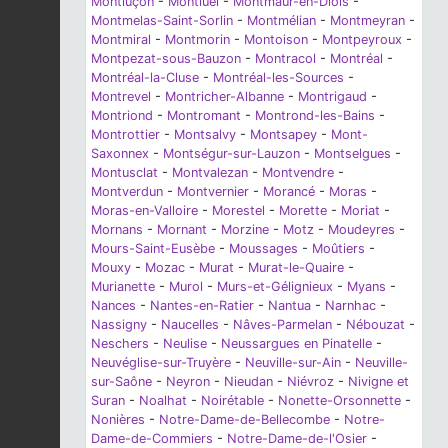
Montluçon
-
Montluel
-
Montmaur-en-Diois
-
Montmelas-Saint-Sorlin
-
Montmélian
-
Montmeyran
-
Montmiral
-
Montmorin
-
Montoison
-
Montpeyroux
-
Montpezat-sous-Bauzon
-
Montracol
-
Montréal
-
Montréal-la-Cluse
-
Montréal-les-Sources
-
Montrevel
-
Montricher-Albanne
-
Montrigaud
-
Montriond
-
Montromant
-
Montrond-les-Bains
-
Montrottier
-
Montsalvy
-
Montsapey
-
Mont-
Saxonnex
-
Montségur-sur-Lauzon
-
Montselgues
-
Montusclat
-
Montvalezan
-
Montvendre
-
Montverdun
-
Montvernier
-
Morancé
-
Moras
-
Moras-en-Valloire
-
Morestel
-
Morette
-
Moriat
-
Mornans
-
Mornant
-
Morzine
-
Motz
-
Moudeyres
-
Mours-Saint-Eusèbe
-
Moussages
-
Moûtiers
-
Mouxy
-
Mozac
-
Murat
-
Murat-le-Quaire
-
Murianette
-
Murol
-
Murs-et-Gélignieux
-
Myans
-
Nances
-
Nantes-en-Ratier
-
Nantua
-
Narnhac
-
Nassigny
-
Naucelles
-
Nâves-Parmelan
-
Nébouzat
-
Neschers
-
Neulise
-
Neussargues en Pinatelle
-
Neuvéglise-sur-Truyère
-
Neuville-sur-Ain
-
Neuville-
sur-Saône
-
Neyron
-
Nieudan
-
Niévroz
-
Nivigne et
Suran
-
Noalhat
-
Noirétable
-
Nonette-Orsonnette
-
Nonières
-
Notre-Dame-de-Bellecombe
-
Notre-
Dame-de-Commiers
-
Notre-Dame-de-l'Osier
-