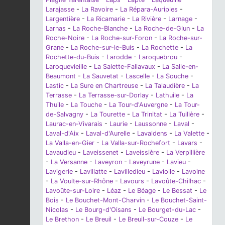
Larajasse
-
La Ravoire
-
La Répara-Auriples
-
Largentière
-
La Ricamarie
-
La Rivière
-
Larnage
-
Larnas
-
La Roche-Blanche
-
La Roche-de-Glun
-
La
Roche-Noire
-
La Roche-sur-Foron
-
La Roche-sur-
Grane
-
La Roche-sur-le-Buis
-
La Rochette
-
La
Rochette-du-Buis
-
Larodde
-
Laroquebrou
-
Laroquevieille
-
La Salette-Fallavaux
-
La Salle-en-
Beaumont
-
La Sauvetat
-
Lascelle
-
La Souche
-
Lastic
-
La Sure en Chartreuse
-
La Talaudière
-
La
Terrasse
-
La Terrasse-sur-Dorlay
-
Lathuile
-
La
Thuile
-
La Touche
-
La Tour-d'Auvergne
-
La Tour-
de-Salvagny
-
La Tourette
-
La Trinitat
-
La Tuilière
-
Laurac-en-Vivarais
-
Laurie
-
Laussonne
-
Laval
-
Laval-d'Aix
-
Laval-d'Aurelle
-
Lavaldens
-
La Valette
-
La Valla-en-Gier
-
La Valla-sur-Rochefort
-
Lavars
-
Lavaudieu
-
Laveissenet
-
Laveissière
-
La Verpillière
-
La Versanne
-
Laveyron
-
Laveyrune
-
Lavieu
-
Lavigerie
-
Lavillatte
-
Lavilledieu
-
Laviolle
-
Lavoine
-
La Voulte-sur-Rhône
-
Lavours
-
Lavoûte-Chilhac
-
Lavoûte-sur-Loire
-
Léaz
-
Le Béage
-
Le Bessat
-
Le
Bois
-
Le Bouchet-Mont-Charvin
-
Le Bouchet-Saint-
Nicolas
-
Le Bourg-d'Oisans
-
Le Bourget-du-Lac
-
Le Brethon
-
Le Breuil
-
Le Breuil-sur-Couze
-
Le