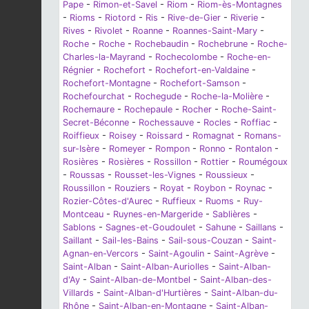
Pape
-
Rimon-et-Savel
-
Riom
-
Riom-ès-Montagnes
-
Rioms
-
Riotord
-
Ris
-
Rive-de-Gier
-
Riverie
-
Rives
-
Rivolet
-
Roanne
-
Roannes-Saint-Mary
-
Roche
-
Roche
-
Rochebaudin
-
Rochebrune
-
Roche-
Charles-la-Mayrand
-
Rochecolombe
-
Roche-en-
Régnier
-
Rochefort
-
Rochefort-en-Valdaine
-
Rochefort-Montagne
-
Rochefort-Samson
-
Rochefourchat
-
Rochegude
-
Roche-la-Molière
-
Rochemaure
-
Rochepaule
-
Rocher
-
Roche-Saint-
Secret-Béconne
-
Rochessauve
-
Rocles
-
Roffiac
-
Roiffieux
-
Roisey
-
Roissard
-
Romagnat
-
Romans-
sur-Isère
-
Romeyer
-
Rompon
-
Ronno
-
Rontalon
-
Rosières
-
Rosières
-
Rossillon
-
Rottier
-
Roumégoux
-
Roussas
-
Rousset-les-Vignes
-
Roussieux
-
Roussillon
-
Rouziers
-
Royat
-
Roybon
-
Roynac
-
Rozier-Côtes-d'Aurec
-
Ruffieux
-
Ruoms
-
Ruy-
Montceau
-
Ruynes-en-Margeride
-
Sablières
-
Sablons
-
Sagnes-et-Goudoulet
-
Sahune
-
Saillans
-
Saillant
-
Sail-les-Bains
-
Sail-sous-Couzan
-
Saint-
Agnan-en-Vercors
-
Saint-Agoulin
-
Saint-Agrève
-
Saint-Alban
-
Saint-Alban-Auriolles
-
Saint-Alban-
d'Ay
-
Saint-Alban-de-Montbel
-
Saint-Alban-des-
Villards
-
Saint-Alban-d'Hurtières
-
Saint-Alban-du-
Rhône
-
Saint-Alban-en-Montagne
-
Saint-Alban-