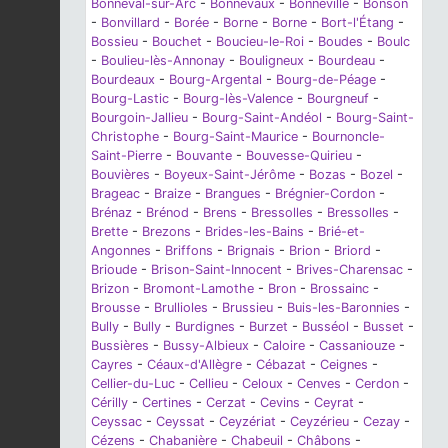
Bonneval-sur-Arc
-
Bonnevaux
-
Bonneville
-
Bonson
-
Bonvillard
-
Borée
-
Borne
-
Borne
-
Bort-l'Étang
-
Bossieu
-
Bouchet
-
Boucieu-le-Roi
-
Boudes
-
Boulc
-
Boulieu-lès-Annonay
-
Bouligneux
-
Bourdeau
-
Bourdeaux
-
Bourg-Argental
-
Bourg-de-Péage
-
Bourg-Lastic
-
Bourg-lès-Valence
-
Bourgneuf
-
Bourgoin-Jallieu
-
Bourg-Saint-Andéol
-
Bourg-Saint-
Christophe
-
Bourg-Saint-Maurice
-
Bournoncle-
Saint-Pierre
-
Bouvante
-
Bouvesse-Quirieu
-
Bouvières
-
Boyeux-Saint-Jérôme
-
Bozas
-
Bozel
-
Brageac
-
Braize
-
Brangues
-
Brégnier-Cordon
-
Brénaz
-
Brénod
-
Brens
-
Bressolles
-
Bressolles
-
Brette
-
Brezons
-
Brides-les-Bains
-
Brié-et-
Angonnes
-
Briffons
-
Brignais
-
Brion
-
Briord
-
Brioude
-
Brison-Saint-Innocent
-
Brives-Charensac
-
Brizon
-
Bromont-Lamothe
-
Bron
-
Brossainc
-
Brousse
-
Brullioles
-
Brussieu
-
Buis-les-Baronnies
-
Bully
-
Bully
-
Burdignes
-
Burzet
-
Busséol
-
Busset
-
Bussières
-
Bussy-Albieux
-
Caloire
-
Cassaniouze
-
Cayres
-
Céaux-d'Allègre
-
Cébazat
-
Ceignes
-
Cellier-du-Luc
-
Cellieu
-
Celoux
-
Cenves
-
Cerdon
-
Cérilly
-
Certines
-
Cerzat
-
Cevins
-
Ceyrat
-
Ceyssac
-
Ceyssat
-
Ceyzériat
-
Ceyzérieu
-
Cezay
-
Cézens
-
Chabanière
-
Chabeuil
-
Châbons
-