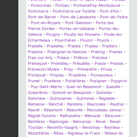
-
Ponsonnas
-
Pontaix
-
Pontamafrey-Montpascal
-
Pontcharra
-
Pontcharra-sur-Turdine
-
Pont-d'Ain
-
Pont-de-Barret
-
Pont-de-Labeaume
-
Pont-de-l'Isère
-
Pont-en-Royans
-
Pont-Salomon
-
Porte des
Pierres Dorées
-
Portes-en-Valdaine
-
Portes-lès-
Valence
-
Pougny
-
Pouilly-les-Nonains
-
Poule-les-
Écharmeaux
-
Pourchères
-
Pouzol
-
Poyols
-
Pradelle
-
Pradelles
-
Prades
-
Prades
-
Pradiers
-
Pradons
-
Pralognan-la-Vanoise
-
Pralong
-
Pranles
-
Praz-sur-Arly
-
Préaux
-
Prébois
-
Précieux
-
Prémeyzel
-
Prémillieu
-
Présailles
-
Presle
-
Presles
-
Prévessin-Moëns
-
Priay
-
Primarette
-
Privas
-
Prompsat
-
Propiac
-
Propières
-
Proveysieux
-
Prunet
-
Prunières
-
Pulvérières
-
Pusignan
-
Puygiron
-
Puy-Saint-Martin
-
Quet-en-Beaumont
-
Queuille
-
Queyrières
-
Quincié-en-Beaujolais
-
Quincieu
-
Quincieux
-
Quinssaines
-
Quintenas
-
Rageade
-
Ramasse
-
Ranchal
-
Randens
-
Raucoules
-
Raulhac
-
Rauret
-
Réaumont
-
Réauville
-
Recoubeau-Jansac
-
Régnié-Durette
-
Reilhanette
-
Rémuzat
-
Rencurel
-
Rentières
-
Replonges
-
Retournac
-
Revel
-
Revel-
Tourdan
-
Reventin-Vaugris
-
Revonnas
-
Reyrieux
-
Rézentières
-
Ribes
-
Rignieux-le-Franc
-
Rillieux-la-