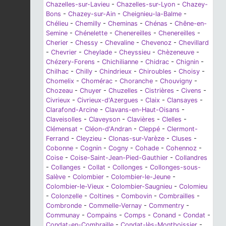
Chazelles-sur-Lavieu
-
Chazelles-sur-Lyon
-
Chazey-
Bons
-
Chazey-sur-Ain
-
Cheignieu-la-Balme
-
Chélieu
-
Chemilly
-
Cheminas
-
Chénas
-
Chêne-en-
Semine
-
Chénelette
-
Chenereilles
-
Chenereilles
-
Cherier
-
Chessy
-
Chevaline
-
Chevenoz
-
Chevillard
-
Chevrier
-
Cheylade
-
Cheyssieu
-
Chèzeneuve
-
Chézery-Forens
-
Chichilianne
-
Chidrac
-
Chignin
-
Chilhac
-
Chilly
-
Chindrieux
-
Chiroubles
-
Choisy
-
Chomelix
-
Chomérac
-
Choranche
-
Chouvigny
-
Chozeau
-
Chuyer
-
Chuzelles
-
Cistrières
-
Civens
-
Civrieux
-
Civrieux-d'Azergues
-
Claix
-
Clansayes
-
Clarafond-Arcine
-
Clavans-en-Haut-Oisans
-
Claveisolles
-
Claveyson
-
Clavières
-
Clelles
-
Clémensat
-
Cléon-d'Andran
-
Cleppé
-
Clermont-
Ferrand
-
Cleyzieu
-
Clonas-sur-Varèze
-
Cluses
-
Cobonne
-
Cognin
-
Cogny
-
Cohade
-
Cohennoz
-
Coise
-
Coise-Saint-Jean-Pied-Gauthier
-
Collandres
-
Collanges
-
Collat
-
Collonges
-
Collonges-sous-
Salève
-
Colombier
-
Colombier-le-Jeune
-
Colombier-le-Vieux
-
Colombier-Saugnieu
-
Colomieu
-
Colonzelle
-
Coltines
-
Combovin
-
Combrailles
-
Combronde
-
Commelle-Vernay
-
Commentry
-
Communay
-
Compains
-
Comps
-
Conand
-
Condat
-
Condat-en-Combraille
-
Condat-lès-Montboissier
-