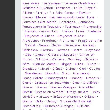
Rimandoule
-
Ferrassières
-
Ferrières-Saint-Mary
-
Ferrières-sur-Sichon
-
Ferrussac
-
Feurs
-
Feyzin
-
Fillière
-
Firminy
-
Fix-Saint-Geneys
-
Flaviac
-
Flaxieu
-
Fleurie
-
Fleurieux-sur-l'Arbresle
-
Fons
-
Fontaines-Saint-Martin
-
Fontanges
-
Fontannes
-
Fontcouverte-la-Toussuire
-
Fourneaux
-
Francheville
-
Francillon-sur-Roubion
-
Francin
-
Frans
-
Fréterive
-
Freycenet-la-Cuche
-
Freycenet-la-Tour
-
Freyssenet
-
Fridefont
-
Frontonas
-
Frugières-le-Pin
-
Gannat
-
Genas
-
Genay
-
Genestelle
-
Genilac
-
Génissieux
-
Gerbaix
-
Gervans
-
Gerzat
-
Geyssans
-
Giez
-
Gignat
-
Gigors-et-Lozeron
-
Gilhac-et-
Bruzac
-
Gilhoc-sur-Ormèze
-
Gillonnay
-
Gilly-sur-
Isère
-
Giou-de-Mamou
-
Girgols
-
Giron
-
Givors
-
Glandage
-
Gleizé
-
Glénat
-
Gluiras
-
Glun
-
Goudet
-
Gourdièges
-
Gourdon
-
Graix
-
Grammond
-
Grand-Corent
-
Grandeyrolles
-
Grandrif
-
Grandris
-
Grane
-
Granges-les-Beaumont
-
Gras
-
Gravières
-
Grazac
-
Grenay
-
Grenier-Montgon
-
Grenoble
-
Gresin
-
Gresse-en-Vercors
-
Grésy-sur-Aix
-
Grésy-
sur-Isère
-
Grèzes
-
Grézieu-la-Varenne
-
Grignan
-
Grigny
-
Grilly
-
Groisy
-
Groslée-Saint-Benoit
-
Grospierres
-
Guilherand-Granges
-
Gumiane
-