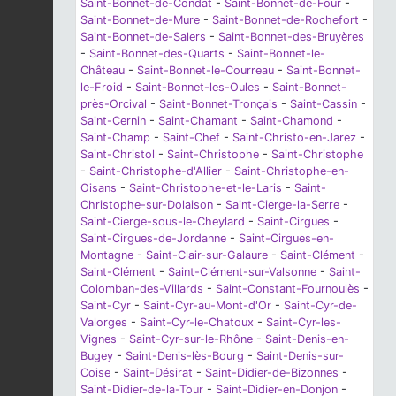
Saint-Bonnet-de-Condat
-
Saint-Bonnet-de-Four
-
Saint-Bonnet-de-Mure
-
Saint-Bonnet-de-Rochefort
-
Saint-Bonnet-de-Salers
-
Saint-Bonnet-des-Bruyères
-
Saint-Bonnet-des-Quarts
-
Saint-Bonnet-le-
Château
-
Saint-Bonnet-le-Courreau
-
Saint-Bonnet-
le-Froid
-
Saint-Bonnet-les-Oules
-
Saint-Bonnet-
près-Orcival
-
Saint-Bonnet-Tronçais
-
Saint-Cassin
-
Saint-Cernin
-
Saint-Chamant
-
Saint-Chamond
-
Saint-Champ
-
Saint-Chef
-
Saint-Christo-en-Jarez
-
Saint-Christol
-
Saint-Christophe
-
Saint-Christophe
-
Saint-Christophe-d'Allier
-
Saint-Christophe-en-
Oisans
-
Saint-Christophe-et-le-Laris
-
Saint-
Christophe-sur-Dolaison
-
Saint-Cierge-la-Serre
-
Saint-Cierge-sous-le-Cheylard
-
Saint-Cirgues
-
Saint-Cirgues-de-Jordanne
-
Saint-Cirgues-en-
Montagne
-
Saint-Clair-sur-Galaure
-
Saint-Clément
-
Saint-Clément
-
Saint-Clément-sur-Valsonne
-
Saint-
Colomban-des-Villards
-
Saint-Constant-Fournoulès
-
Saint-Cyr
-
Saint-Cyr-au-Mont-d'Or
-
Saint-Cyr-de-
Valorges
-
Saint-Cyr-le-Chatoux
-
Saint-Cyr-les-
Vignes
-
Saint-Cyr-sur-le-Rhône
-
Saint-Denis-en-
Bugey
-
Saint-Denis-lès-Bourg
-
Saint-Denis-sur-
Coise
-
Saint-Désirat
-
Saint-Didier-de-Bizonnes
-
Saint-Didier-de-la-Tour
-
Saint-Didier-en-Donjon
-