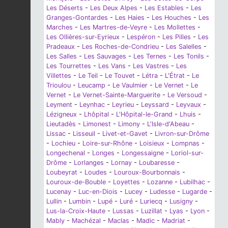
Les Déserts
-
Les Deux Alpes
-
Les Estables
-
Les
Granges-Gontardes
-
Les Haies
-
Les Houches
-
Les
Marches
-
Les Martres-de-Veyre
-
Les Mollettes
-
Les Ollières-sur-Eyrieux
-
Lespéron
-
Les Pilles
-
Les
Pradeaux
-
Les Roches-de-Condrieu
-
Les Salelles
-
Les Salles
-
Les Sauvages
-
Les Ternes
-
Les Tonils
-
Les Tourrettes
-
Les Vans
-
Les Vastres
-
Les
Villettes
-
Le Teil
-
Le Touvet
-
Létra
-
L'Étrat
-
Le
Trioulou
-
Leucamp
-
Le Vaulmier
-
Le Vernet
-
Le
Vernet
-
Le Vernet-Sainte-Marguerite
-
Le Versoud
-
Leyment
-
Leynhac
-
Leyrieu
-
Leyssard
-
Leyvaux
-
Lézigneux
-
Lhôpital
-
L'Hôpital-le-Grand
-
Lhuis
-
Lieutadès
-
Limonest
-
Limony
-
L'Isle-d'Abeau
-
Lissac
-
Lisseuil
-
Livet-et-Gavet
-
Livron-sur-Drôme
-
Lochieu
-
Loire-sur-Rhône
-
Loisieux
-
Lompnas
-
Longechenal
-
Longes
-
Longessaigne
-
Loriol-sur-
Drôme
-
Lorlanges
-
Lornay
-
Loubaresse
-
Loubeyrat
-
Loudes
-
Louroux-Bourbonnais
-
Louroux-de-Bouble
-
Loyettes
-
Lozanne
-
Lubilhac
-
Lucenay
-
Luc-en-Diois
-
Lucey
-
Ludesse
-
Lugarde
-
Lullin
-
Lumbin
-
Lupé
-
Luré
-
Luriecq
-
Lusigny
-
Lus-la-Croix-Haute
-
Lussas
-
Luzillat
-
Lyas
-
Lyon
-
Mably
-
Machézal
-
Maclas
-
Madic
-
Madriat
-