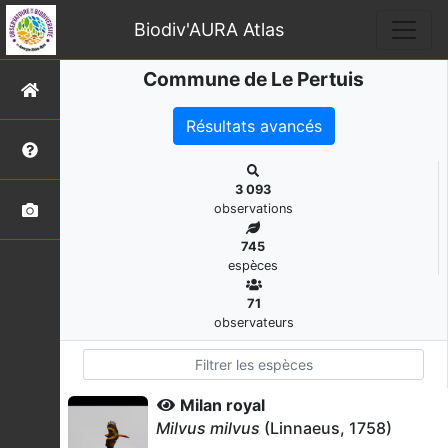
Biodiv'AURA Atlas
Commune de Le Pertuis
Résultats avancés
3 093
observations
745
espèces
71
observateurs
Milan royal
Milvus milvus
(Linnaeus, 1758)