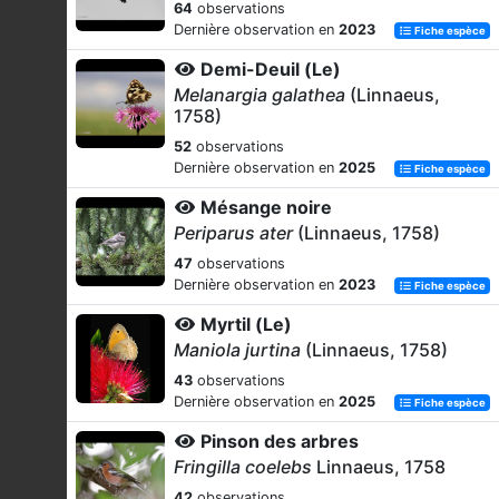
64
observations
Dernière observation en
2023
Fiche espèce
Demi-Deuil (Le)
Melanargia galathea
(Linnaeus,
1758)
52
observations
Dernière observation en
2025
Fiche espèce
Mésange noire
Periparus ater
(Linnaeus, 1758)
47
observations
Dernière observation en
2023
Fiche espèce
Myrtil (Le)
Maniola jurtina
(Linnaeus, 1758)
43
observations
Dernière observation en
2025
Fiche espèce
Pinson des arbres
Fringilla coelebs
Linnaeus, 1758
42
observations