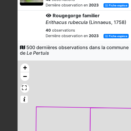
Dernière observation en
2023
Fiche espèce
Rougegorge familier
Erithacus rubecula
(Linnaeus, 1758)
40
observations
Dernière observation en
2023
Fiche espèce
Troglodyte mignon
500 dernières observations dans la commune
de
Le Pertuis
Troglodytes troglodytes
(Linnaeus,
1758)
+
39
observations
Dernière observation en
2023
Fiche espèce
−
Grive draine
Turdus viscivorus
Linnaeus, 1758
36
observations
Dernière observation en
2023
Fiche espèce
Roitelet huppé
Regulus regulus
(Linnaeus, 1758)
36
observations